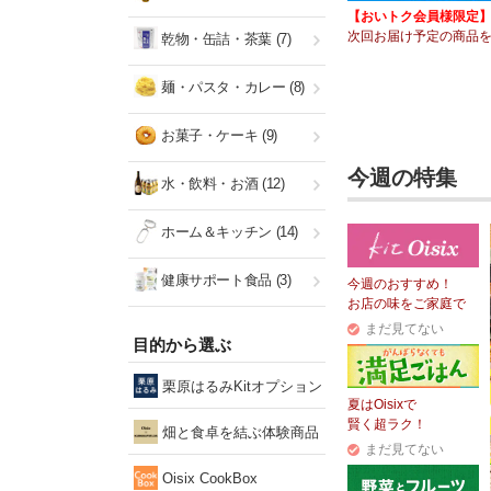
【おいトク会員様限定
次回お届け予定の商品を
乾物・缶詰・茶葉
(7)
麺・パスタ・カレー
(8)
お菓子・ケーキ
(9)
今週の特集
水・飲料・お酒
(12)
ホーム＆キッチン
(14)
健康サポート食品
(3)
今週のおすすめ！
お店の味をご家庭で
まだ見てない
目的から選ぶ
栗原はるみKitオプション
夏はOisixで
賢く超ラク！
畑と食卓を結ぶ体験商品
まだ見てない
Oisix CookBox