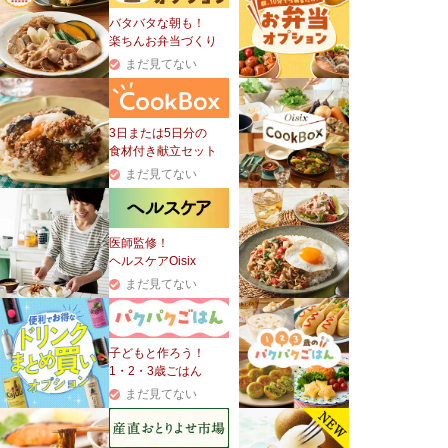
バタバタな朝も！
楽ちんお弁当づくり
まだ見てない
3日または5日分の
食材付き献立セット
まだ見てない
医師監修！
ヘルスケアOisix
まだ見てない
子どもと作ろう！
1・2・3歳ごはん
まだ見てない