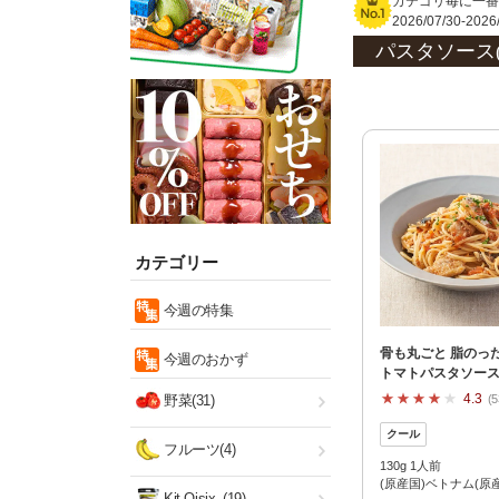
カテゴリ毎に一番
2026/07/30-2
パスタソース
カテゴリー
今週の特集
骨も丸ごと 脂のっ
今週のおかず
トマトパスタソー
4.3
野菜(31)
5
フルーツ(4)
130g 1人前
(原産国)ベトナム(原
Kit Oisix
(19)