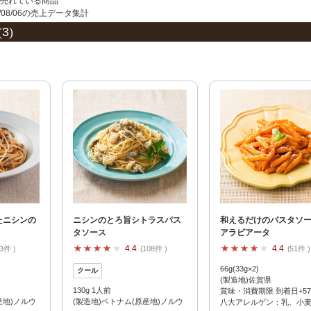
夏にピッタリ

人気二段重「高砂」と

売れている商品
026/08/06の売上データ集計
モチモチ食感チーズ
本格中華オードブル
(
3
)
たニシンの
ニシンのとろ旨シトラスパス
和えるだけのパスタソ
ス
タソース
アラビアータ
4.4
4.4
3件
108件
51件
66g(33g×2)
(製造地)佐賀県
130g 1人前
賞味・消費期限 到着日+5
産地)ノルウ
(製造地)ベトナム(原産地)ノルウ
八大アレルゲン：乳、小