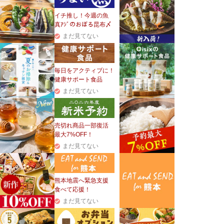
イチ推し！今週の魚
真ｱｼﾞのおぼろ昆布〆
まだ見てない
毎日をアクティブに！
健康サポート食品
まだ見てない
売切れ商品一部復活
最大7%OFF！
まだ見てない
熊本地震へ緊急支援
食べて応援！
まだ見てない