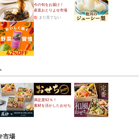
今の旬をお届け！
産直おとりよせ市場
まだ見てない
ト
満足度92％！
素材を活かしたおせち
せ市場