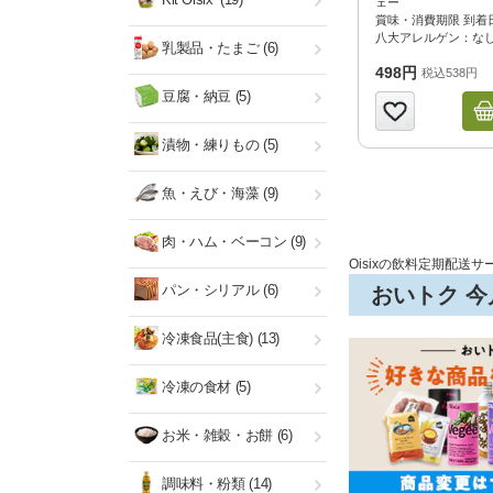
ェー
賞味・消費期限 到着
八大アレルゲン：な
乳製品・たまご
(6)
498円
税込538円
豆腐・納豆
(5)
漬物・練りもの
(5)
魚・えび・海藻
(9)
肉・ハム・ベーコン
(9)
Oisixの飲料定期配送サ
パン・シリアル
(6)
おいトク 
冷凍食品(主食)
(13)
冷凍の食材
(5)
お米・雑穀・お餅
(6)
調味料・粉類
(14)