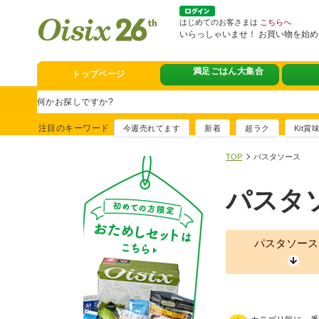
はじめてのお客さまは
こちらへ
いらっしゃいませ！ お買い物を始
満足ごはん大集合
トップページ
スタミナフェア
豪華賞品が当たるチャンス
注目のキーワード
今週売れてます
新着
超ラク
Kit
満足ごはん大集
おすすめ！出汁付き肉吸い
TOP
パスタソース
イチ推し！今週
パスタ
真アジのおぼろ昆布〆
そうじ&キッチ
夏に便利！新商品6点登場
パスタソース
熊本地震への緊
寄付付き商品取り扱い中