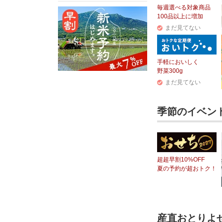
毎週選べる対象商品
100品以上に増加
まだ見てない
手軽においしく
野菜300g
まだ見てない
季節のイベン
超超早割10%OFF
夏の予約が超おトク！
産直おとりよ