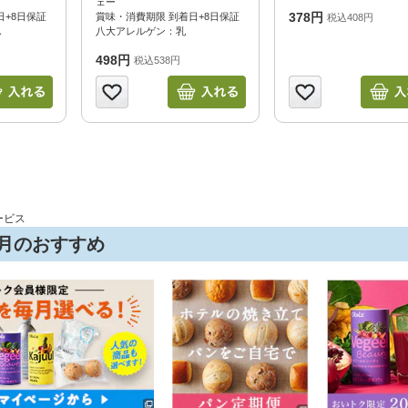
ェー
378円
日+8日保証
賞味・消費期限 到着日+8日保証
税込408円
し
八大アレルゲン：乳
498円
税込538円
ービス
今月のおすすめ