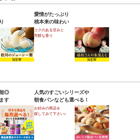
愛情がたっぷり
り
桃本来の味わい
コクのある甘みと
芳醇な香り
能◎
人気のすごいシリーズや
ます
朝食パンなども選べる！
お好みの商品を
探してみて下さい♪