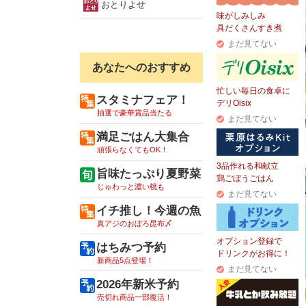
おとりよせ
味がしみしみ
具だくさんすき煮
まだ見てない
あなたへのおすすめ
忙しい毎日の食卓に
スタミナフェア！
デリOisix
抽選で豪華賞品当たる
まだ見てない
満足ごはん大集合
頑張らなくてもOK！
3品作れる和献立
旨味たっぷり夏野菜
鶏ごぼうごはん
じゅわっと濃い桃も
まだ見てない
イチ推し！今週の魚
真アジのおぼろ昆布〆
オプション登録で
はちみつ予約
ドリンクがお得に！
新商品5点登場！
まだ見てない
2026年新米予約
売切れ商品一部復活！