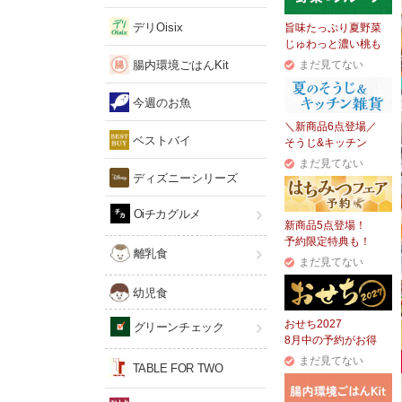
デリOisix
旨味たっぷり夏野菜
じゅわっと濃い桃も
腸内環境ごはんKit
まだ見てない
今週のお魚
＼新商品6点登場／
ベストバイ
そうじ&キッチン
まだ見てない
ディズニーシリーズ
Oiチカグルメ
新商品5点登場！
予約限定特典も！
離乳食
まだ見てない
幼児食
おせち2027
グリーンチェック
8月中の予約がお得
まだ見てない
TABLE FOR TWO