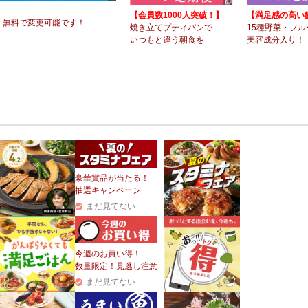
】
【会員数1000人突破！】
【満足感の高い
 無料で変更可能です！
焼き立てプティパンで
15種野菜・フル
いつもと違う朝食を
美容成分入り！
豪華賞品が当たる！
抽選キャンペーン
まだ見てない
今週のお買い得！
数量限定！見逃し注意
まだ見てない