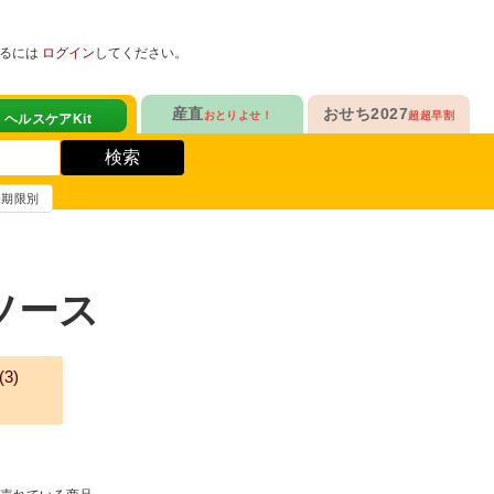
めるには
ログイン
してください。
産直
おせち2027
おとりよせ！
超超早割
健康サポート食品
人気No.1
販売開始！
！
ヘルスケアKit
検索
ヘルスケアKit
10年連続No.1

今年の新作

信州さみずりんご制覇
らぁ麺おせち
賞味期限別
健康サポート食品
合
毎日をアクティブに！
人気No.2
セットで10%OFF
ナガノパープルも！

人気「高砂」と

3品作れるバランス献立
の魚
鶏ごぼうごはん
信州フルーツ定期便
らぁ麺おせち
ソース
人気No.3
自慢はローストビーフ
ファンが年々増！

大人も子どもも

ン雑貨
生沼さんの甘熟梨
家族で楽しめるおせち
(
3
)
人気No.4
クリームチーズたっぷり
急支援
貴重な黄桃食べ比べ

人気品目を増量！

奥山さんの幸せの黄桃
家族でたっぷり楽しむ
人気No.5
和・洋・中　よくばりセット