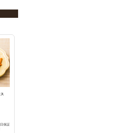
ース
7日保証
麦