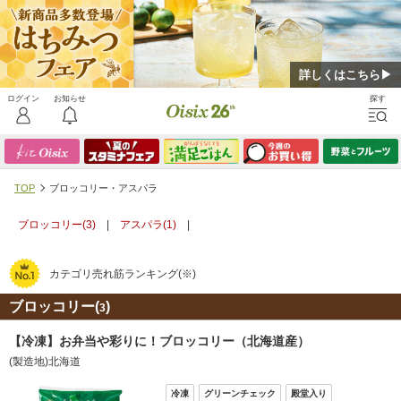
詳しくはこちら▶
TOP
ブロッコリー・アスパラ
ブロッコリー(
3
)
|
アスパラ(
1
)
|
カテゴリ売れ筋ランキング(※)
ブロッコリー(
)
3