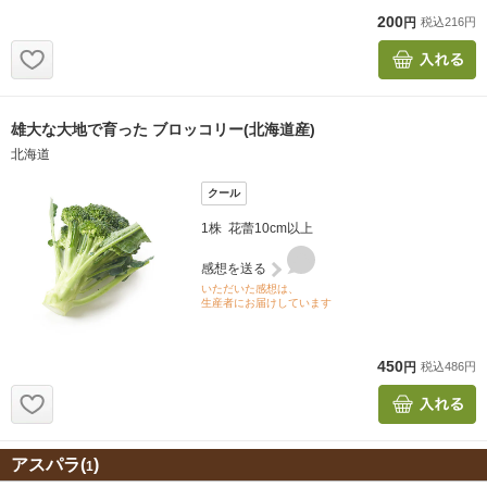
アスパラ(
)
1