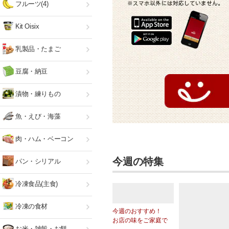
フルーツ(4)
Kit Oisix
乳製品・たまご
豆腐・納豆
漬物・練りもの
魚・えび・海藻
肉・ハム・ベーコン
今週の特集
パン・シリアル
冷凍食品(主食)
冷凍の食材
今週のおすすめ！
お店の味をご家庭で
お米・雑穀・お餅