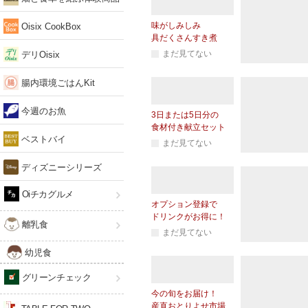
味がしみしみ
Oisix CookBox
具だくさんすき煮
まだ見てない
デリOisix
腸内環境ごはんKit
今週のお魚
3日または5日分の
食材付き献立セット
ベストバイ
まだ見てない
ディズニーシリーズ
Oiチカグルメ
オプション登録で
ドリンクがお得に！
離乳食
まだ見てない
幼児食
グリーンチェック
今の旬をお届け！
産直おとりよせ市場