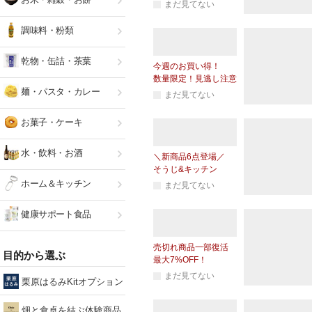
まだ見てない
調味料・粉類
乾物・缶詰・茶葉
今週のお買い得！
数量限定！見逃し注意
麺・パスタ・カレー
まだ見てない
お菓子・ケーキ
水・飲料・お酒
＼新商品6点登場／
そうじ&キッチン
ホーム＆キッチン
まだ見てない
健康サポート食品
売切れ商品一部復活
目的から選ぶ
最大7%OFF！
まだ見てない
栗原はるみKitオプション
畑と食卓を結ぶ体験商品