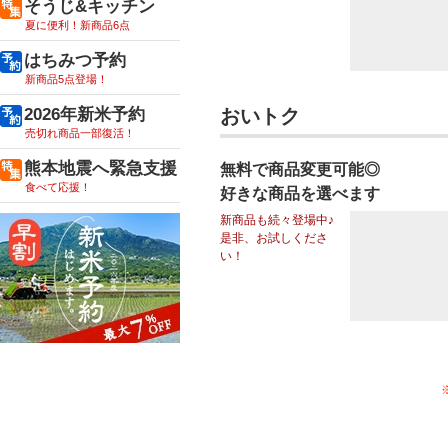
そうじ&キッチン
夏に便利！新商品6点
はちみつ予約
新商品5点登場！
2026年新米予約
おいトク
売切れ商品一部復活！
熊本地震へ緊急支援
無料で商品変更可能◎
食べて応援！
好きな商品を選べます
新商品も続々登場中♪
是非、お試しくださ
い！