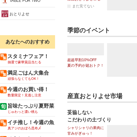
TABLE FOR TWO
まだ見てない
おとりよせ
季節のイベント
あなたへのおすすめ
スタミナフェア！
超超早割10%OFF
抽選で豪華賞品当たる
夏の予約が超おトク！
満足ごはん大集合
頑張らなくてもOK！
今週のお買い得！
産直おとりよせ市場
数量限定！見逃し注意
旨味たっぷり夏野菜
じゅわっと濃い桃も
妥協しない
こだわりの土づくり
イチ推し！今週の魚
シャリシャリの果肉に
真アジのおぼろ昆布〆
甘みがぎゅっ！