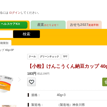
めるには
ログイン
してください。
ヘルスケアKit
産直
おせち2027
おとりよせ！
超超早割
人気No.1
定番人気ロングセラー
！
ヘルスケアKit
検索
ヘルスケアKit
10年連続No.1

愛され続けて23年

信州さみずりんご制覇
和洋おせち
賞味期限別
健康サポート食品
合
毎日をアクティブに！
人気No.2
伝統的な和風おせちを楽しむ
 40g×3P
ナガノパープルも！

人気「高砂」の

3品作れるバランス献立
の魚
鶏ごぼうごはん
信州フルーツ定期便
和風特化お重
【小粒】けんこうくん納豆カップ 40g
人気No.3
人気ブランド監修！
ファンが年々増！

乾杯のお供にも！

183円
ン雑貨
税込198円
生沼さんの甘熟梨
洗練された洋風素材
人気No.4
クリームチーズたっぷり
急支援
貴重な黄桃食べ比べ

人気品目を増量！

規格：
40g×3
奥山さんの幸せの黄桃
家族でたっぷり楽しむ
人気No.5
和・洋・中　よくばりセット
製造地：
（製造地）神奈川県