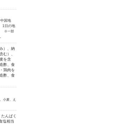
・中国地
、1日の地
す。
※一部
。
み）、納
含む）、
麦を含
造酢、食
・鶏肉を
造酢、食
、小麦、え
、 たんぱく
、 食塩相当