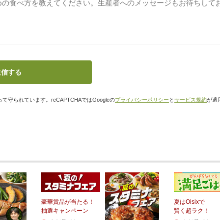
て守られています。reCAPTCHAではGoogleの
プライバシーポリシー
と
サービス規約
が適
豪華賞品が当たる！
夏はOisixで
抽選キャンペーン
賢く超ラク！