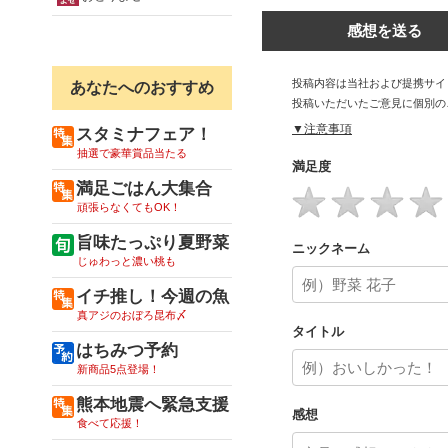
感想を送る
投稿内容は当社および提携サイ
あなたへのおすすめ
投稿いただいたご意見に個別の
▼注意事項
スタミナフェア！
抽選で豪華賞品当たる
満足度
満足ごはん大集合
頑張らなくてもOK！
旨味たっぷり夏野菜
ニックネーム
じゅわっと濃い桃も
イチ推し！今週の魚
真アジのおぼろ昆布〆
タイトル
はちみつ予約
新商品5点登場！
熊本地震へ緊急支援
感想
食べて応援！