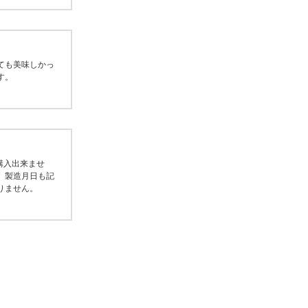
ても美味しかっ
す。
購入出来ませ
。製造月日も記
りません。