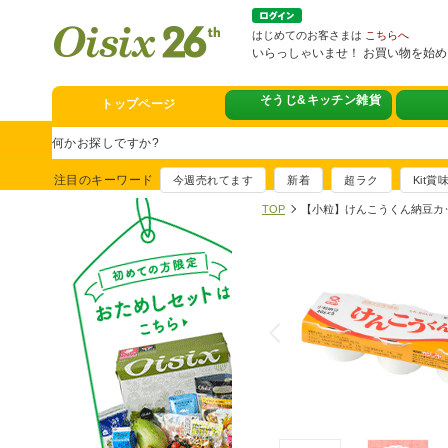
はじめてのお客さまは
こちらへ
いらっしゃいませ！ お買い物を始
そうじ&キッチン雑貨
トップページ
スタミナフェア
豪華賞品が当たるチャンス
注目のキーワード
今週売れてます
新着
超ラク
Kit
満足ごはん大集
TOP
【小粒】けんこうくん納豆カップ
おすすめ！出汁付き肉吸い
イチ推し！今週
真アジのおぼろ昆布〆
そうじ&キッチ
夏に便利！新商品6点登場
熊本地震への緊
寄付付き商品取り扱い中