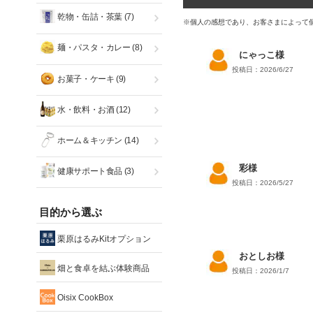
乾物・缶詰・茶葉
(7)
※個人の感想であり、お客さまによって
麺・パスタ・カレー
(8)
にゃっこ様
投稿日：2026/6/27
お菓子・ケーキ
(9)
水・飲料・お酒
(12)
ホーム＆キッチン
(14)
彩様
健康サポート食品
(3)
投稿日：2026/5/27
目的から選ぶ
栗原はるみKitオプション
おとしお様
畑と食卓を結ぶ体験商品
投稿日：2026/1/7
Oisix CookBox