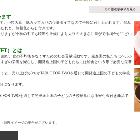
います
ます。小粒大豆・紙カップ入りの少量タイプなので手軽に召し上がれます。旨み
製たれと、無着色からし付きです。
おりますが小粒の中でも時期や天候により大豆の大きさに差がでる場合がござい
（TFT）とは
sixが取り組む、食の不均衡をなくすための社会貢献活動です。先進国の私たちはヘルシ
りすぎの栄養を減らし、開発途上国の子どもたちには給食という形で必要な栄養
と、売り上げの3％がTABLE FOR TWOを通じて開発途上国の子どもの学校
食分になります。
LE FOR TWOを通じて開発途上国の子どもの学校給食になる寄付金付き商品で
付・調理イメージの場合がございます。