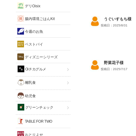
デリOisix
腸内環境ごはんKit
うぐいすもち様
投稿日：2025/8/31
今週のお魚
ベストバイ
ディズニーシリーズ
野菜花子様
Oiチカグルメ
投稿日：2025/7/17
離乳食
幼児食
グリーンチェック
TABLE FOR TWO
おとりよせ