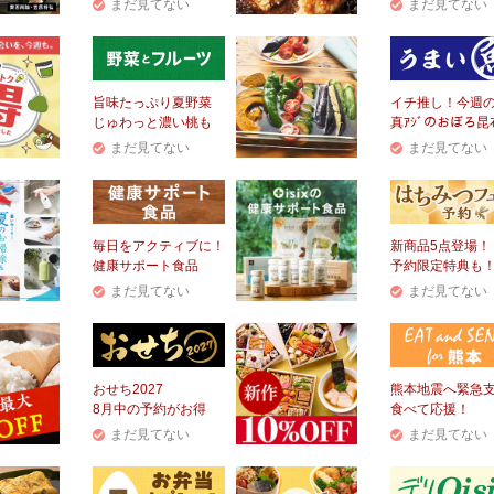
まだ見てない
まだ見てない
旨味たっぷり夏野菜
イチ推し！今週
じゅわっと濃い桃も
真ｱｼﾞのおぼろ昆
まだ見てない
まだ見てない
毎日をアクティブに！
新商品5点登場！
健康サポート食品
予約限定特典も
まだ見てない
まだ見てない
おせち2027
熊本地震へ緊急
8月中の予約がお得
食べて応援！
まだ見てない
まだ見てない