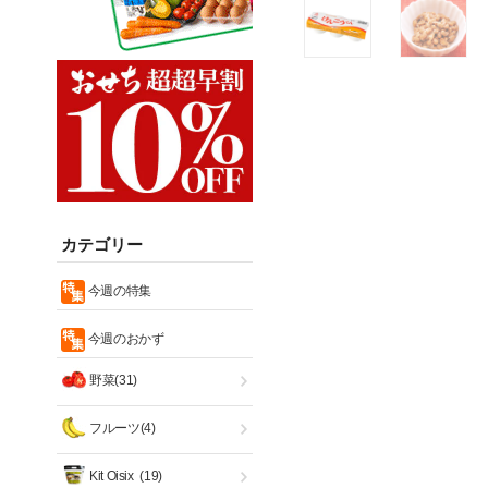
カテゴリー
今週の特集
今週のおかず
野菜(31)
フルーツ(4)
Kit Oisix
(19)