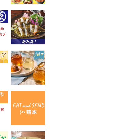
の魚
布〆
！
支援