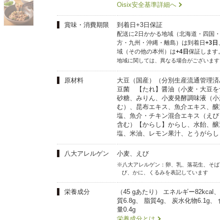
夏にピッタリ

人気二段重「高砂」と

Oisix安全基準詳細へ
モチモチ食感チーズ
本格中華オードブル
賞味・消費期限
到着日+3日保証
配送に2日かかる地域（北海道・四国
方・九州・沖縄・離島）は到着日
+3日
域（その他の本州）は
+4日
保証しま
地域に関しては、異なる場合がございます
原材料
大豆（国産）（分別生産流通管理済
豆菌 【たれ】醤油（小麦・大豆を
砂糖、みりん、小麦発酵調味液（小
む）、昆布エキス、魚介エキス、醸
塩、魚介・チキン混合エキス（えび
含む）【からし】からし、水飴、醸
塩、米油、レモン果汁、とうがらし
八大アレルゲン
小麦、えび
※八大アレルゲン：卵、乳、落花生、そば
び、かに、くるみを表記しています
栄養成分
（45 gあたり） エネルギー82kcal
質6.8g、 脂質4g、 炭水化物6.1g
量0.4g
栄養成分とは