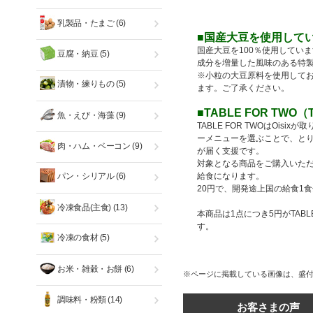
乳製品・たまご
(6)
■国産大豆を使用して
国産大豆を100％使用してい
豆腐・納豆
(5)
成分を増量した風味のある特
※小粒の大豆原料を使用して
漬物・練りもの
(5)
ます。ご了承ください。
■TABLE FOR TWO
魚・えび・海藻
(9)
TABLE FOR TWOはOi
ーメニューを選ぶことで、と
肉・ハム・ベーコン
(9)
が届く支援です。
対象となる商品をご購入いただく
パン・シリアル
(6)
給食になります。
20円で、開発途上国の給食1
冷凍食品(主食)
(13)
本商品は1点につき5円がTAB
す。
冷凍の食材
(5)
お米・雑穀・お餅
(6)
※ページに掲載している画像は、盛
調味料・粉類
(14)
お客さまの声