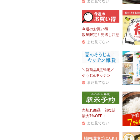
まだ見てない
今週のお買い得！
数量限定！見逃し注意
まだ見てない
＼新商品6点登場／
そうじ&キッチン
まだ見てない
売切れ商品一部復活
最大7%OFF！
まだ見てない