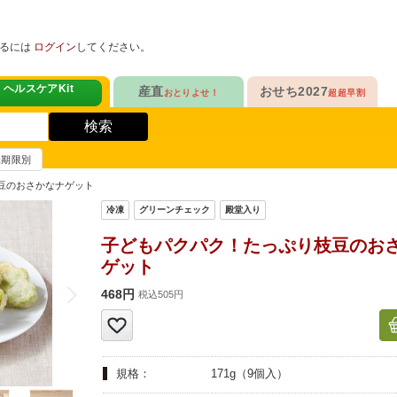
めるには
ログイン
してください。
ヘルスケアKit
産直
おせち2027
おとりよせ！
超超早割
人気No.1
販売開始！
！
ヘルスケアKit
検索
ヘルスケアKit
10年連続No.1

今年の新作

信州さみずりんご制覇
らぁ麺おせち
賞味期限別
健康サポート食品
合
毎日をアクティブに！
人気No.2
セットで10%OFF
豆のおさかなナゲット
ナガノパープルも！

人気「高砂」と

3品作れるバランス献立
の魚
鶏ごぼうごはん
信州フルーツ定期便
らぁ麺おせち
子どもパクパク！たっぷり枝豆のお
人気No.3
自慢はローストビーフ
ゲット
ファンが年々増！

大人も子どもも

ン雑貨
生沼さんの甘熟梨
家族で楽しめるおせち
468円
税込505円
人気No.4
クリームチーズたっぷり
急支援
貴重な黄桃食べ比べ

人気品目を増量！

奥山さんの幸せの黄桃
家族でたっぷり楽しむ
規格：
171g（9個入）
人気No.5
和・洋・中　よくばりセット