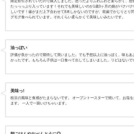
限定割引されていたので購入しました。思ったよりふわふわと柔らかく、想
たっっっぷり入っています！それでも美味しいのか1歳3ヶ月の娘がパクパク
しいです！歯がまだ上下合わせて8本しかないのですが、前歯でかじりとり
グモグ食べられています。それくらい柔らかくて美味しいみたいです。
油っぽい
評価が良かったので期待して買いました。でも予想以上に油っぽく、味もあ
かったです。もちろん子供は一口食べて出してしまいました。リピはないで
美味っ!
枝豆の風味と食感がたまらないです。 オープントースターで焼いて、お塩を
ます。 一人で一袋いけちゃいます。
朝ごはんやおべんとうに◎