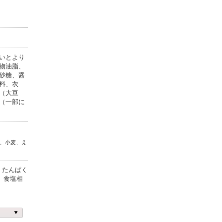
いとより
物油脂、
砂糖、醤
料、衣
（大豆
（一部に
、小麦、え
、 たんぱく
g、 食塩相