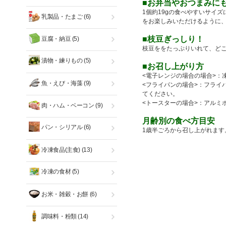
■お弁当やおつまみに
1個約19gの食べやすいサイ
乳製品・たまご
(6)
をお楽しみいただけるように
■枝豆ぎっしり！
豆腐・納豆
(5)
枝豆ををたっぷりいれて、ど
漬物・練りもの
(5)
■お召し上がり方
<電子レンジの場合の場合>：
魚・えび・海藻
(9)
<フライパンの場合>：フライ
てください。
<トースターの場合>：アルミ
肉・ハム・ベーコン
(9)
月齢別の食べ方目安
パン・シリアル
(6)
1歳半ごろから召し上がれます
冷凍食品(主食)
(13)
冷凍の食材
(5)
お米・雑穀・お餅
(6)
調味料・粉類
(14)