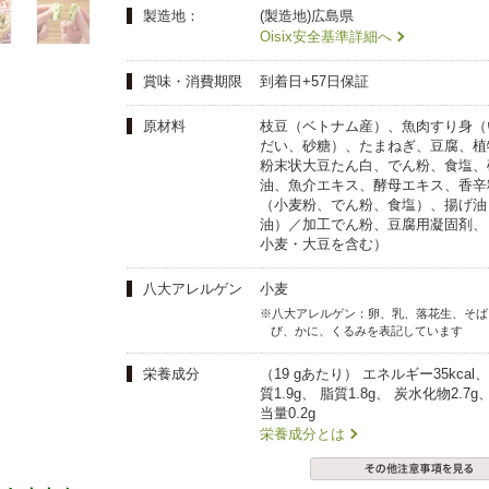
夏にピッタリ

人気二段重「高砂」と

製造地：
(製造地)広島県
モチモチ食感チーズ
本格中華オードブル
Oisix安全基準詳細へ
賞味・消費期限
到着日+57日保証
原材料
枝豆（ベトナム産）、魚肉すり身（
だい、砂糖）、たまねぎ、豆腐、植
粉末状大豆たん白、でん粉、食塩、
油、魚介エキス、酵母エキス、香辛
（小麦粉、でん粉、食塩）、揚げ油
油）／加工でん粉、豆腐用凝固剤、
小麦・大豆を含む）
八大アレルゲン
小麦
※八大アレルゲン：卵、乳、落花生、そば
び、かに、くるみを表記しています
栄養成分
（19 gあたり） エネルギー35kcal
質1.9g、 脂質1.8g、 炭水化物2.7
当量0.2g
栄養成分とは