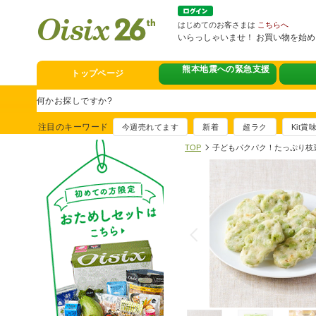
はじめてのお客さまは
こちらへ
いらっしゃいませ！ お買い物を始
熊本地震への緊急支援
トップページ
スタミナフェア
豪華賞品が当たるチャンス
注目のキーワード
今週売れてます
新着
超ラク
Kit
満足ごはん大集
TOP
子どもパクパク！たっぷり枝
おすすめ！出汁付き肉吸い
イチ推し！今週
真アジのおぼろ昆布〆
そうじ&キッチ
夏に便利！新商品6点登場
熊本地震への緊
寄付付き商品取り扱い中