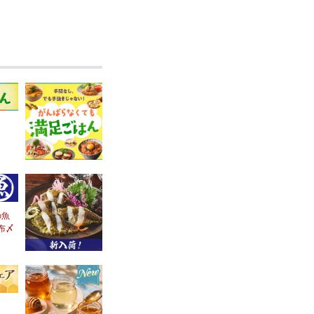
の魚
布〆