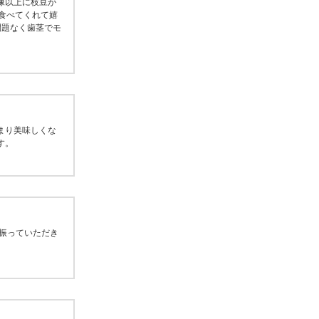
像以上に枝豆が
食べてくれて嬉
問題なく歯茎でモ
まり美味しくな
す。
振っていただき