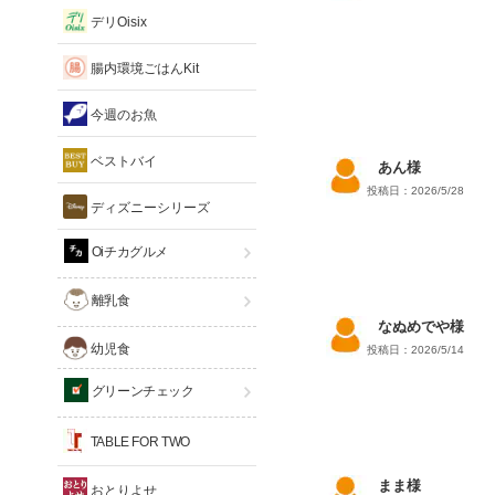
デリOisix
腸内環境ごはんKit
今週のお魚
ベストバイ
あん様
投稿日：2026/5/28
ディズニーシリーズ
Oiチカグルメ
離乳食
なぬめでや様
幼児食
投稿日：2026/5/14
グリーンチェック
TABLE FOR TWO
まま様
おとりよせ