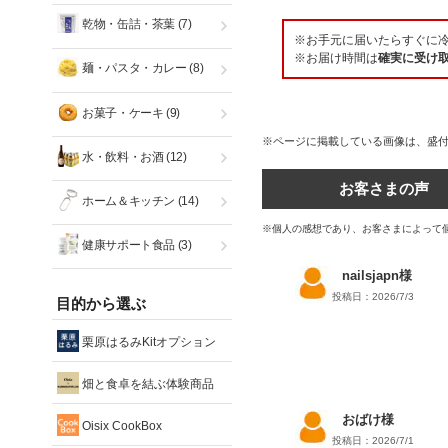
乾物・缶詰・茶葉
(7)
※お手元に届いたらすぐに
※お届け時間は
確実に受け
麺・パスタ・カレー
(8)
お菓子・ケーキ
(9)
※ページに掲載している画像は、盛
水・飲料・お酒
(12)
お客さまの声
ホーム＆キッチン
(14)
※個人の感想であり、お客さまによって
健康サポート食品
(3)
nailsjapn様
投稿日：2026/7/3
目的から選ぶ
栗原はるみKitオプション
畑と食卓を結ぶ体験商品
おばけ様
Oisix CookBox
投稿日：2026/7/1