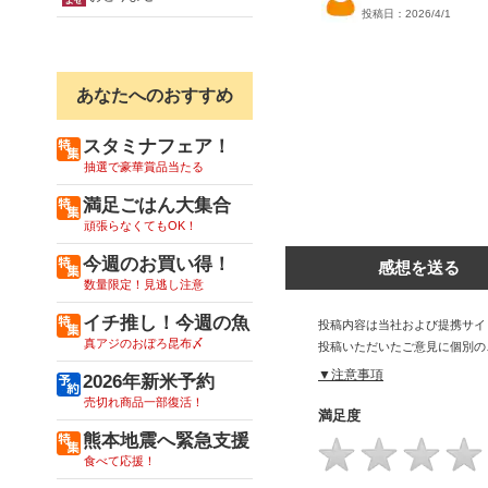
投稿日：2026/4/1
あなたへのおすすめ
スタミナフェア！
抽選で豪華賞品当たる
満足ごはん大集合
頑張らなくてもOK！
今週のお買い得！
感想を送る
数量限定！見逃し注意
イチ推し！今週の魚
投稿内容は当社および提携サイ
真アジのおぼろ昆布〆
投稿いただいたご意見に個別の
▼注意事項
2026年新米予約
売切れ商品一部復活！
満足度
熊本地震へ緊急支援
食べて応援！