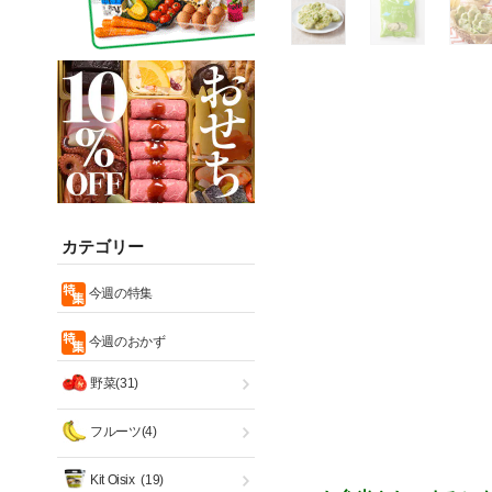
カテゴリー
今週の特集
今週のおかず
野菜(31)
フルーツ(4)
Kit Oisix
(19)