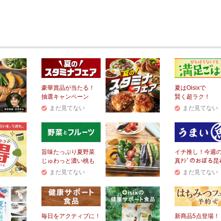
豪華賞品が当たる！
夏はOisixで
抽選キャンペーン
賢く超ラク！
まだ見てない
まだ見てない
旨味たっぷり夏野菜
イチ推し！今週
じゅわっと濃い桃も
真ｱｼﾞのおぼろ昆
まだ見てない
まだ見てない
毎日をアクティブに！
新商品5点登場！