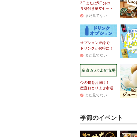
3日または5日分の
食材付き献立セット
まだ見てない
オプション登録で
ドリンクがお得に！
まだ見てない
今の旬をお届け！
産直おとりよせ市場
まだ見てない
季節のイベント