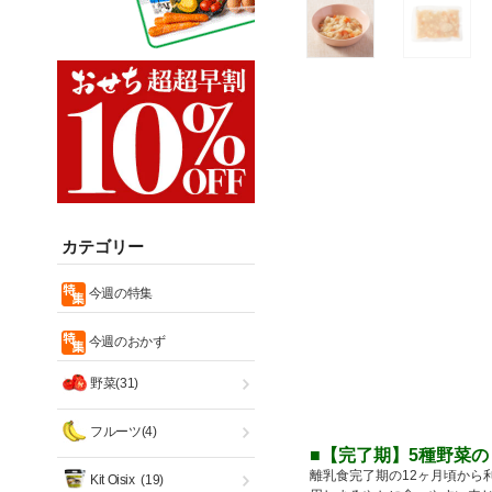
カテゴリー
今週の特集
今週のおかず
野菜(31)
フルーツ(4)
■【完了期】5種野菜
離乳食完了期の12ヶ月頃から
Kit Oisix
(19)