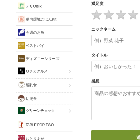
満足度
デリOisix
腸内環境ごはんKit
ニックネーム
今週のお魚
ベストバイ
タイトル
ディズニーシリーズ
Oiチカグルメ
感想
離乳食
幼児食
グリーンチェック
TABLE FOR TWO
おとりよせ