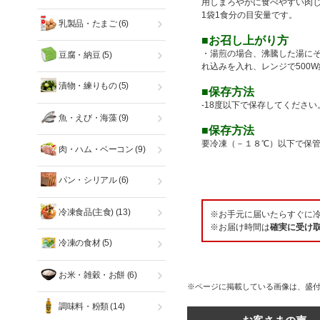
用しまろやかに食べやすい肉
1袋1食分の目安量です。
乳製品・たまご
(6)
■お召し上がり方
・湯煎の場合、沸騰した湯にそ
豆腐・納豆
(5)
れ込みを入れ、レンジで500W
漬物・練りもの
(5)
■保存方法
-18度以下で保存してください
魚・えび・海藻
(9)
■保存方法
要冷凍（－１８℃）以下で保
肉・ハム・ベーコン
(9)
パン・シリアル
(6)
冷凍食品(主食)
(13)
※お手元に届いたらすぐに
※お届け時間は
確実に受け
冷凍の食材
(5)
お米・雑穀・お餅
(6)
※ページに掲載している画像は、盛
調味料・粉類
(14)