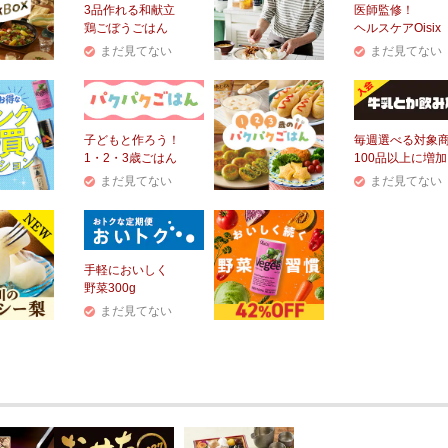
3品作れる和献立
医師監修！
鶏ごぼうごはん
ヘルスケアOisix
まだ見てない
まだ見てない
子どもと作ろう！
毎週選べる対象
1・2・3歳ごはん
100品以上に増加
まだ見てない
まだ見てない
手軽においしく
野菜300g
まだ見てない