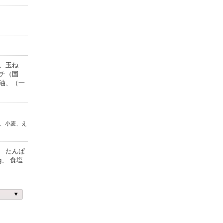
、玉ね
チ（国
油、（一
、小麦、え
l、 たんぱ
8g、 食塩