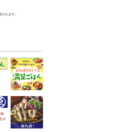
用されます。
の魚
布〆