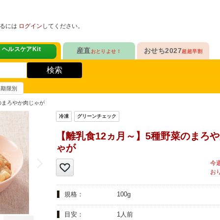
めるには
ログイン
してください。
ヘルスケアKit
産直
おせち2027
おとりよせ！
超超早割
人気No.1
定番人気ロングセラー
！
ヘルスケアKit
検索
ヘルスケアKit
10年連続No.1

愛され続けて23年

信州さみずりんご制覇
和洋おせち
賞味期限別
健康サポート食品
合
毎日をアクティブに！
人気No.2
伝統的な和風おせちを楽しむ
のまろやか肉じゃが
ナガノパープルも！

人気「高砂」の

3品作れるバランス献立
の魚
鶏ごぼうごはん
信州フルーツ定期便
和風特化お重
【離乳食12ヵ月～】5種野菜のまろ
人気No.3
人気ブランド監修！
ゃが
ファンが年々増！

乾杯のお供にも！

ン雑貨
生沼さんの甘熟梨
洗練された洋風素材
人気No.4
クリームチーズたっぷり
急支援
貴重な黄桃食べ比べ

人気品目を増量！

規格：
100g
奥山さんの幸せの黄桃
家族でたっぷり楽しむ
人気No.5
和・洋・中　よくばりセット
目安：
1人前