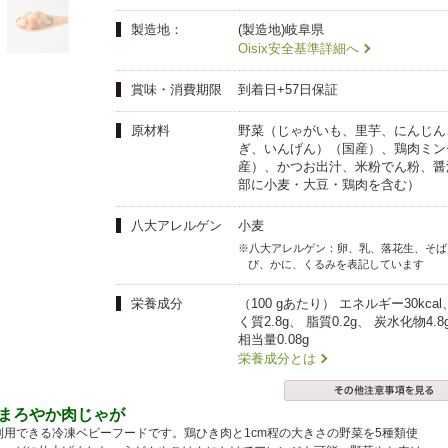
夏にピッタリ

人気二段重「高砂」と

モチモチ食感チーズ
本格中華オードブル
製造地：
(製造地)岐阜県
Oisix安全基準詳細へ
賞味・消費期限
到着日+57日保証
原材料
野菜（じゃがいも、里芋、にんじん
ぎ、いんげん）（国産）、鶏肉ミン
産）、かつお出汁、米粉でん粉、醤
部に小麦・大豆・鶏肉を含む）
八大アレルゲン
小麦
※八大アレルゲン：卵、乳、落花生、そば
び、かに、くるみを表記しています
栄養成分
（100 gあたり） エネルギー30kca
く質2.8g、 脂質0.2g、 炭水化物4.
相当量0.08g
栄養成分とは
のまろやか肉じゃが
利用できる冷凍ベビーフードです。鶏ひき肉と1cm程の大きさの野菜を5種類使