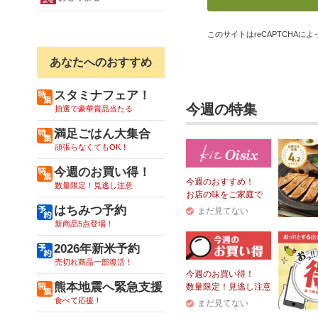
このサイトはreCAPTCHAによっ
あなたへのおすすめ
スタミナフェア！
今週の特集
抽選で豪華賞品当たる
満足ごはん大集合
頑張らなくてもOK！
今週のお買い得！
今週のおすすめ！
数量限定！見逃し注意
お店の味をご家庭で
はちみつ予約
まだ見てない
新商品5点登場！
2026年新米予約
売切れ商品一部復活！
今週のお買い得！
熊本地震へ緊急支援
数量限定！見逃し注意
食べて応援！
まだ見てない