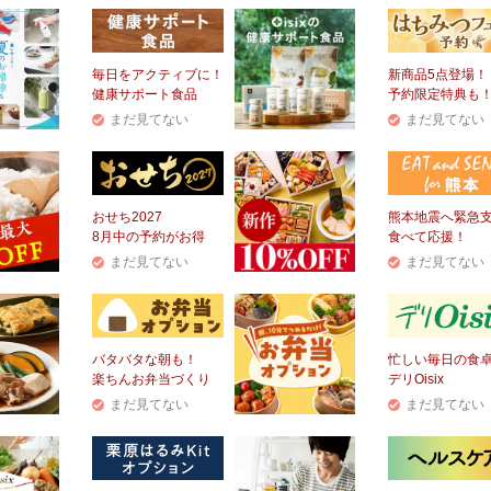
毎日をアクティブに！
新商品5点登場！
健康サポート食品
予約限定特典も
まだ見てない
まだ見てない
おせち2027
熊本地震へ緊急
8月中の予約がお得
食べて応援！
まだ見てない
まだ見てない
バタバタな朝も！
忙しい毎日の食
楽ちんお弁当づくり
デリOisix
まだ見てない
まだ見てない