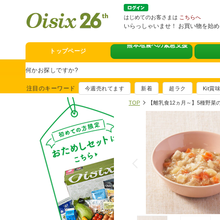
はじめてのお客さまは
こちらへ
いらっしゃいませ！ お買い物を始
熊本地震への緊急支援
トップページ
スタミナフェア
豪華賞品が当たるチャンス
注目のキーワード
今週売れてます
新着
超ラク
Kit
満足ごはん大集
TOP
【離乳食12ヵ月～】5種野菜
おすすめ！出汁付き肉吸い
イチ推し！今週
真アジのおぼろ昆布〆
そうじ&キッチ
夏に便利！新商品6点登場
熊本地震への緊
寄付付き商品取り扱い中