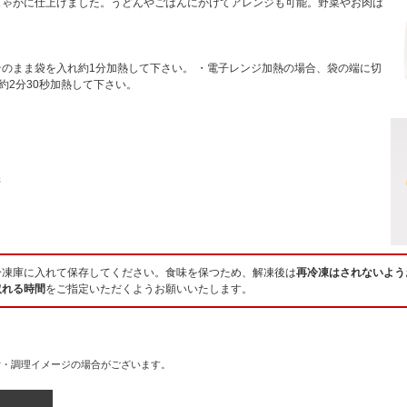
じゃがに仕上げました。うどんやごはんにかけてアレンジも可能。野菜やお肉は
のまま袋を入れ約1分加熱して下さい。 ・電子レンジ加熱の場合、袋の端に切
約2分30秒加熱して下さい。
。
管
冷凍庫に入れて保存してください。食味を保つため、解凍後は
再冷凍はされないよう
取れる時間
をご指定いただくようお願いいたします。
付・調理イメージの場合がございます。