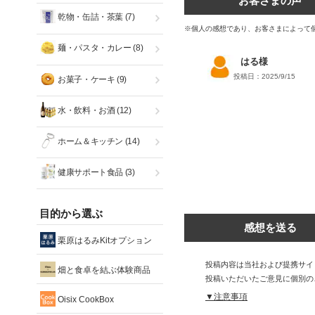
お客さまの声
乾物・缶詰・茶葉
(7)
※個人の感想であり、お客さまによって
麺・パスタ・カレー
(8)
はる様
投稿日：2025/9/15
お菓子・ケーキ
(9)
水・飲料・お酒
(12)
ホーム＆キッチン
(14)
健康サポート食品
(3)
目的から選ぶ
感想を送る
栗原はるみKitオプション
投稿内容は当社および提携サイ
畑と食卓を結ぶ体験商品
投稿いただいたご意見に個別の
▼注意事項
Oisix CookBox