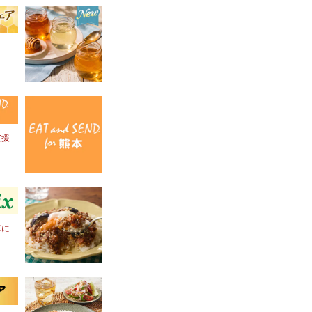
！
支援
卓に