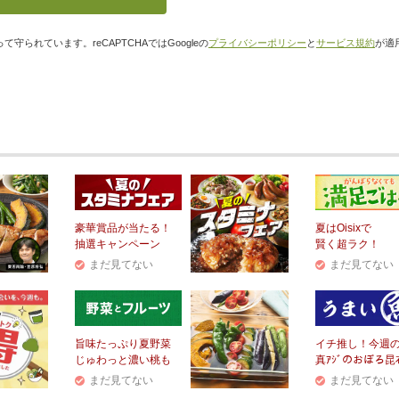
て守られています。reCAPTCHAではGoogleの
プライバシーポリシー
と
サービス規約
が適
豪華賞品が当たる！
夏はOisixで
抽選キャンペーン
賢く超ラク！
まだ見てない
まだ見てない
旨味たっぷり夏野菜
イチ推し！今週
じゅわっと濃い桃も
真ｱｼﾞのおぼろ昆
まだ見てない
まだ見てない