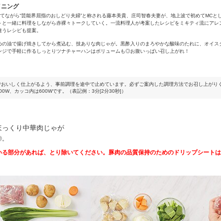
ニング
育てながら“芸能界屈指のおしどり夫婦”と称される藤本美貴、庄司智春夫妻が、地上波で初めてMCと
トと一緒に料理をしながら赤裸々トークしていく。一流料理人が考案したレシピをミキティ流にアレ
違うレシピも提案。
めの油で揚げ焼きしてから煮込む、技ありな肉じゃが。黒酢入りのまろやかな酸味のたれに、オイス
ンジで手軽に作るしっとりツナチャーハンはボリュームも◎お腹いっぱい召し上がれ！
でおいしく仕上がるよう、事前調理を途中で止めています。必ずご案内した調理方法でお召し上がり
0W、カッコ内は600Wです。（表記例：3分[2分30秒]）
ほっくり中華肉じゃが
◎。
いる部分があれば、とり除いてください。豚肉の品質保持のためのドリップシートは