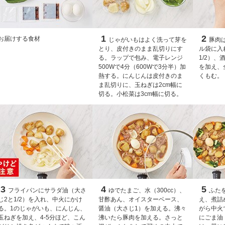
1
2
お届けする食材
じゃがいもはよく洗って芽を
豚肉
とり、皮付きのまま乱切りにす
ル袋に入
る。ラップで包み、電子レンジ
1/2）
500Wで4分（600Wで3分半）加
を加え、
熱する。にんじんは皮付きのま
くもむ。
ま乱切りに、玉ねぎは2cm幅に
切る。小松菜は3cm幅に切る。
3
4
5
フライパンにサラダ油（大さ
ゆでたまご、水（300cc）、
ふた
じ2と1/2）を入れ、中火にかけ
甘酢あん、オイスターベース、
え、煮詰
る。1のじゃがいも、にんじん、
醤油（大さじ1）を加える。沸々
がら中火
玉ねぎを加え、4-5分ほど、こん
沸いたら豚肉を加える。さっと
にごま油