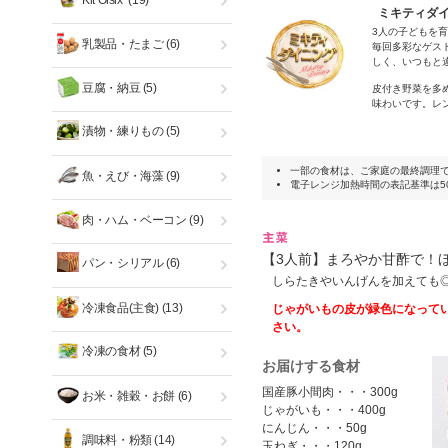
Kit Oisix
(19)
ミキティダイ
3人の子どもを
乳製品・たまご
(6)
毎回多彩なゲス
しく、いつもと
豆腐・納豆
(5)
皮付き野菜を多
味わいです。レ
漬物・練りもの
(5)
一部の食材は、ご家庭の最終調理
魚・えび・海藻
(9)
電子レンジ加熱時間の表記基準は50
肉・ハム・ベーコン
(9)
【3人前】まろやか甘酢で！
パン・シリアル
(6)
しらたきやいんげんを加えても
冷凍食品(主食)
(13)
じゃがいもの皮が緑色になって
さい。
冷凍の食材
(5)
お届けする食材
国産豚小間肉・・・300g
お米・雑穀・お餅
(6)
じゃがいも・・・400g
にんじん・・・50g
調味料・粉類
(14)
玉ねぎ・・・120g