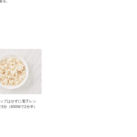
盛る。
ラップはせずに電子レン
で3分（600Wで2分半）
。