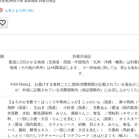
製造地)神奈川県 賞味期限 到着日保証
お客さまの声( 6件)
期限
到着日保証
配送に2日かかる地域（北海道・四国・中国地方・九州・沖縄・離島）は到着
地域（その他の本州）は
+1日
保証します。
※一部地域に関しては、異なる場合
す。
※Kit Oisixは、お届けする食材ごとに賞味/消費期限が記載されている場合が
が、外袋に記載されている消費期限内（保証期限内）にお召し上がりくだ
【まろやか甘酢で！ほっくり中華肉じゃが】じゃがいも（国産）、豚小間肉（
鶏卵（国産）、玉ねぎ（国産）、小松菜（国産）、甘酢あん（醤油（国内製造
米黒酢、水飴、醸造調味料、みりん、濃縮りんご、食塩 ／増粘剤（キサンタ
料、（一部に小麦・大豆・りんごを含む））、にんじん（国産）、オイスター
ス（醤油（国内製造）、カラメルソース、砂糖、貝エキス、みりん、食塩、オ
ース、澱粉、酵母エキス、（一部に小麦・大豆を含む））、片栗粉（馬鈴薯）
しっとり！白だしツナチャーハン】ツナフレーク（きはだまぐろ（輸入）、で