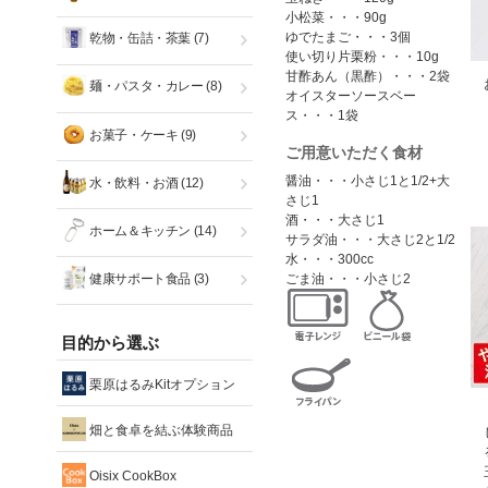
小松菜・・・90g
ゆでたまご・・・3個
乾物・缶詰・茶葉
(7)
使い切り片栗粉・・・10g
甘酢あん（黒酢）・・・2袋
麺・パスタ・カレー
(8)
オイスターソースベー
ス・・・1袋
お菓子・ケーキ
(9)
ご用意いただく食材
醤油・・・小さじ1と1/2+大
水・飲料・お酒
(12)
さじ1
酒・・・大さじ1
ホーム＆キッチン
(14)
サラダ油・・・大さじ2と1/2
水・・・300cc
健康サポート食品
(3)
ごま油・・・小さじ2
目的から選ぶ
栗原はるみKitオプション
畑と食卓を結ぶ体験商品
Oisix CookBox