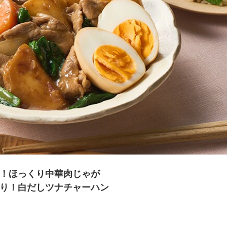
夏にピッタリ

人気二段重「高砂」と

モチモチ食感チーズ
本格中華オードブル
で！ほっくり中華肉じゃが
とり！白だしツナチャーハン