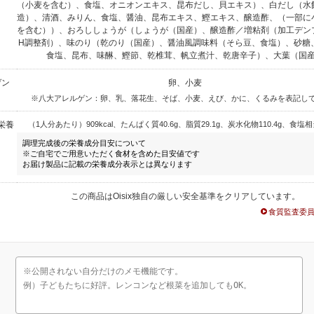
（小麦を含む）、食塩、オニオンエキス、昆布だし、貝エキス）、白だし（水
造）、清酒、みりん、食塩、醤油、昆布エキス、鰹エキス、醸造酢、（一部に
を含む））、おろししょうが（しょうが（国産）、醸造酢／増粘剤（加工デン
H調整剤）、味のり（乾のり（国産）、醤油風調味料（そら豆、食塩）、砂糖
食塩、昆布、味醂、鰹節、乾椎茸、帆立煮汁、乾唐辛子）、大葉（国
ゲン
卵、小麦
※八大アレルゲン：卵、乳、落花生、そば、小麦、えび、かに、くるみを表記し
栄養
（1人分あたり）909kcal、たんぱく質40.6g、脂質29.1g、炭水化物110.4g、食塩相当
調理完成後の栄養成分目安について
※ご自宅でご用意いただく食材を含めた目安値です
お届け製品に記載の栄養成分表示とは異なります
この商品はOisix独自の厳しい安全基準をクリアしています。
食質監査委