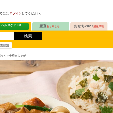
めるには
ログイン
してください。
ヘルスケアKit
産直
おせち2027
おとりよせ！
超超早割
人気No.1
定番人気ロングセラー
！
ヘルスケアKit
検索
ヘルスケアKit
10年連続No.1

愛され続けて23年

信州さみずりんご制覇
和洋おせち
賞味期限別
健康サポート食品
合
毎日をアクティブに！
人気No.2
伝統的な和風おせちを楽しむ
！ほっくり中華肉じゃが
ナガノパープルも！

人気「高砂」の

3品作れるバランス献立
の魚
鶏ごぼうごはん
信州フルーツ定期便
和風特化お重
人気No.3
人気ブランド監修！
ファンが年々増！

乾杯のお供にも！

ン雑貨
生沼さんの甘熟梨
洗練された洋風素材
人気No.4
クリームチーズたっぷり
急支援
貴重な黄桃食べ比べ

人気品目を増量！

奥山さんの幸せの黄桃
家族でたっぷり楽しむ
人気No.5
和・洋・中　よくばりセット