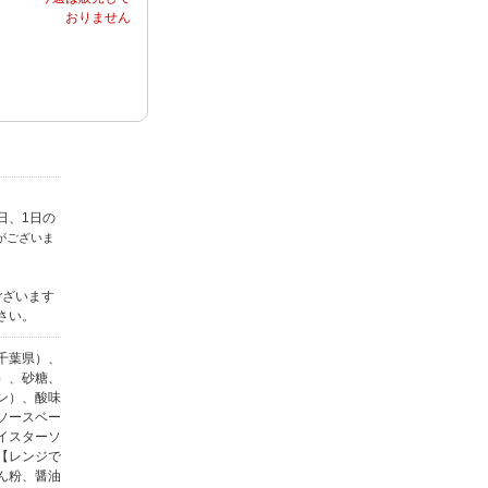
日、1日の
がございま
ございます
さい。
千葉県）、
）、砂糖、
ン）、酸味
ソースベー
イスターソ
【レンジで
ん粉、醤油