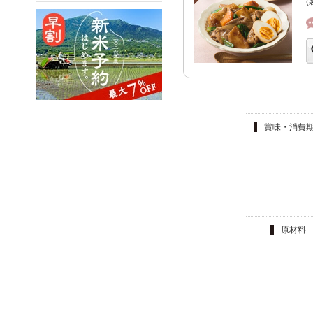
(
賞味・消費
原材料