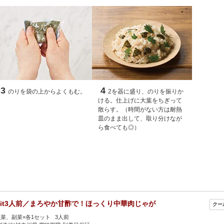
3
4
のりを袋の上からよくもむ。
2を器に盛り、のりを振りか
ける。仕上げに大葉をちぎって
散らす。（時間がない方は耐熱
皿のまま出して、取り分けなが
ら食べても◎）
Kit3人前／まろやか甘酢で！ほっくり中華肉じゃが
菜、副菜×各1セット 3人前