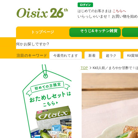
はじめてのお客さまは
こちらへ
いらっしゃいませ！ お買い物を始
トップページ
そうじ&キッチン雑貨
スタミナフェア
豪華賞品が当たるチャンス
注目のキーワード
今週売れてます
新着
超ラク
Kit
満足ごはん大集
おすすめ！出汁付き肉吸い
TOP
Kit3人前／まろやか甘酢で
イチ推し！今週
真アジのおぼろ昆布〆
そうじ&キッチ
夏に便利！新商品6点登場
熊本地震への緊
寄付付き商品取り扱い中