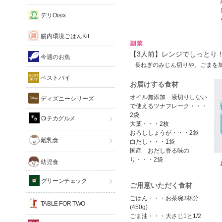
デリOisix
腸内環境ごはんKit
【3人前】レンジでしっとり
今週のお魚
長ねぎのみじん切りや、ごまを
ベストバイ
お届けする食材
オイル無添加 液切りしない
ディズニーシリーズ
で使えるツナフレーク・・・
2袋
Oiチカグルメ
大葉・・・2枚
おろししょうが・・・2袋
離乳食
白だし・・・1袋
国産 おだし香る味の
り・・・2袋
幼児食
グリーンチェック
ご用意いただく食材
ごはん・・・お茶碗3杯分
TABLE FOR TWO
(450g)
ごま油・・・大さじ1と1/2