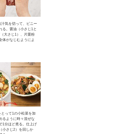
は汁気を切って、ビニー
れる。醤油（小さじ1と
、酒（大さじ1）、片栗粉
全体がなじむようによ
をとって1の小松菜を加
めるように時々混ぜな
で1分ほど煮る。仕上げ
（小さじ2）を回しか