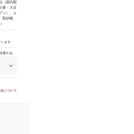
飴（国内製
小麦・大豆
プン）、ｐ
、黒砂糖、
産）
ています
量4.1g
員会について