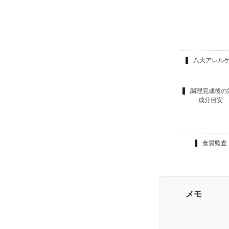
八大アレル
調理完成後の
成分目安
食質監査
メモ