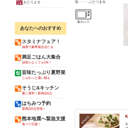
塩・・・ふたつまみ
おとりよせ
あなたへのおすすめ
スタミナフェア！
抽選で豪華賞品当たる
満足ごはん大集合
頑張らなくてもOK！
旨味たっぷり夏野菜
じゅわっと濃い桃も
そうじ&キッチン
夏に便利！新商品6点
はちみつ予約
新商品5点登場！
熊本地震へ緊急支援
食べて応援！
主