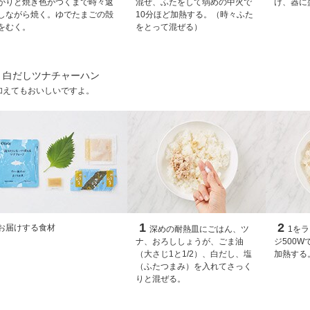
がりと焼き色がつくまで時々返
混ぜ、ふたをして弱めの中火で
け、器に
しながら焼く。ゆでたまごの殻
10分ほど加熱する。（時々ふた
をむく。
をとって混ぜる）
！白だしツナチャーハン
加えてもおいしいですよ。
1
2
お届けする食材
深めの耐熱皿にごはん、ツ
1を
ナ、おろししょうが、ごま油
ジ500W
（大さじ1と1/2）、白だし、塩
加熱する
（ふたつまみ）を入れてさっく
りと混ぜる。