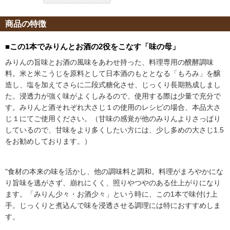
商品の特徴
■この1本でみりんとお酒の2役をこなす「味の母」
みりんの旨味とお酒の風味をあわせ持った、料理専用の醗酵調味
料。米と米こうじを原料として日本酒のもととなる「もろみ」を醸
造し、塩を加えてさらに二段式糖化させ、じっくり長期熟成しまし
た。浸透力が強く味がよくしみるので、使用する際は少量で充分で
す。みりんと酒それぞれ大さじ１の使用のレシピの場合、本品大さ
じ１にてご使用ください。（甘味の感覚が他のみりんよりさっぱり
しているので、甘味をより多くしたい方には、少し多めの大さじ1.5
をお勧めしております。）
"食材の本来の味を活かし、他の調味料と調和。料理がまろやかにな
り旨味を逃がさず、崩れにくく、照りやつやのある仕上がりになり
ます。「みりん少々・お酒少々」という時に、この1本で味付け上
手。じっくりと煮込んで味を浸透させる調理には特におすすめしま
す。