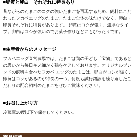
■卵黄と卵白 それぞれに特長あり
昔ながらのたまごのコクの強いたまごを再現するため、飼料にこだ
わったフカベエッグのたまご。たまご全体の味だけでなく、卵白・
卵黄それぞれに特長があります。 卵黄はコクが強く、濃厚なタイ
プ。卵白はコシが強いのでお菓子作りなどにもぴったりです。
■生産者からのメッセージ
フカベエッグ直営農場では、たまごは鶏の子ども「宝物」であると
の思いから毎日キメ細かく鶏をケアしております。オリジナルブレ
ンドの飼料を食べたフカベ エッグのたまごは、卵白がコシが強く、
卵黄はコクがあるのが特長の一つ。何度も試行錯誤を繰り返したこ
だわりの配合飼料のたまごをぜひご賞味くださ い。
■お召し上がり方
冷蔵庫10度以下で保存してください。