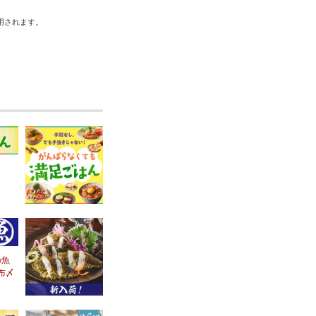
用されます。
の魚
布〆