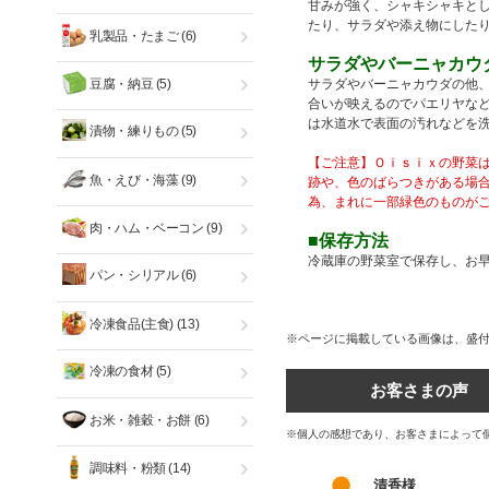
甘みが強く、シャキシャキと
たり、サラダや添え物にした
乳製品・たまご
(6)
サラダやバーニャカウ
豆腐・納豆
(5)
サラダやバーニャカウダの他、
合いが映えるのでパエリヤなど
は水道水で表面の汚れなどを
漬物・練りもの
(5)
【ご注意】Ｏｉｓｉｘの野菜
魚・えび・海藻
(9)
跡や、色のばらつきがある場
為、まれに一部緑色のものが
肉・ハム・ベーコン
(9)
■保存方法
冷蔵庫の野菜室で保存し、お
パン・シリアル
(6)
冷凍食品(主食)
(13)
※ページに掲載している画像は、盛
冷凍の食材
(5)
お客さまの声
お米・雑穀・お餅
(6)
※個人の感想であり、お客さまによって
調味料・粉類
(14)
清香様