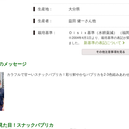
夏にピッタリ

人気二段重「高砂」と

モチモチ食感チーズ
本格中華オードブル
生産地：
大分県
生産者：
益田 健一さん他
栽培基準：
Ｏｉｓｉｘ基準（水耕薬減） （福
※2004年4月1日より、栽培基準の表記が
新基準の表記について
ました。
らのメッセージ
カラフルで甘ーいスナックパプリカ！彩り鮮やかなパプリカを2-3色組みあわ
見た目！スナックパプリカ