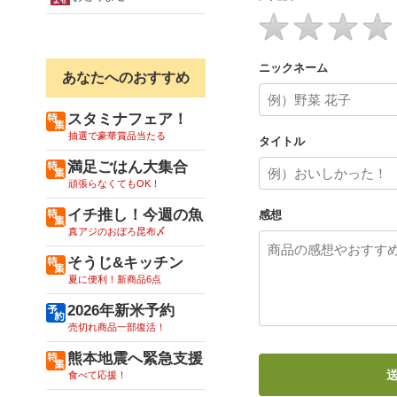
ニックネーム
あなたへのおすすめ
スタミナフェア！
抽選で豪華賞品当たる
タイトル
満足ごはん大集合
頑張らなくてもOK！
イチ推し！今週の魚
感想
真アジのおぼろ昆布〆
そうじ&キッチン
夏に便利！新商品6点
2026年新米予約
売切れ商品一部復活！
熊本地震へ緊急支援
食べて応援！