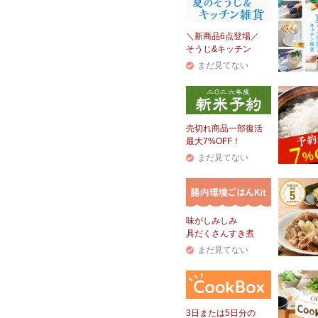
＼新商品6点登場／
そうじ&キッチン
まだ見てない
売切れ商品一部復活
最大7%OFF！
まだ見てない
味がしみしみ
具だくさんすき煮
まだ見てない
3日または5日分の