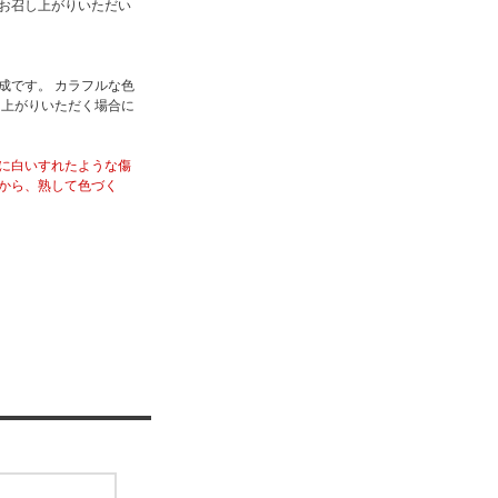
お召し上がりいただい
成です。 カラフルな色
し上がりいただく場合に
に白いすれたような傷
から、熟して色づく