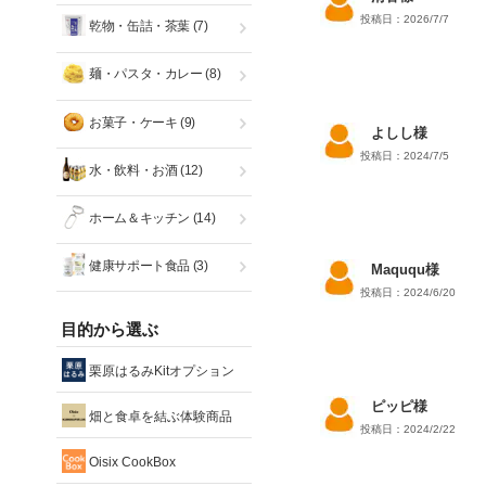
投稿日：2026/7/7
乾物・缶詰・茶葉
(7)
麺・パスタ・カレー
(8)
お菓子・ケーキ
(9)
よしし様
投稿日：2024/7/5
水・飲料・お酒
(12)
ホーム＆キッチン
(14)
健康サポート食品
(3)
Maququ様
投稿日：2024/6/20
目的から選ぶ
栗原はるみKitオプション
ピッピ様
畑と食卓を結ぶ体験商品
投稿日：2024/2/22
Oisix CookBox