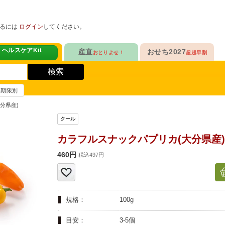
めるには
ログイン
してください。
ヘルスケアKit
産直
おせち2027
おとりよせ！
超超早割
人気No.1
販売開始！
！
ヘルスケアKit
検索
ヘルスケアKit
10年連続No.1

今年の新作

信州さみずりんご制覇
らぁ麺おせち
賞味期限別
健康サポート食品
合
毎日をアクティブに！
人気No.2
セットで10%OFF
分県産)
ナガノパープルも！

人気「高砂」と

3品作れるバランス献立
の魚
鶏ごぼうごはん
信州フルーツ定期便
らぁ麺おせち
カラフルスナックパプリカ(大分県産)
人気No.3
自慢はローストビーフ
ファンが年々増！

大人も子どもも

460円
ン雑貨
税込497円
生沼さんの甘熟梨
家族で楽しめるおせち
人気No.4
クリームチーズたっぷり
急支援
貴重な黄桃食べ比べ

人気品目を増量！

規格：
100g
奥山さんの幸せの黄桃
家族でたっぷり楽しむ
人気No.5
和・洋・中　よくばりセット
目安：
3-5個