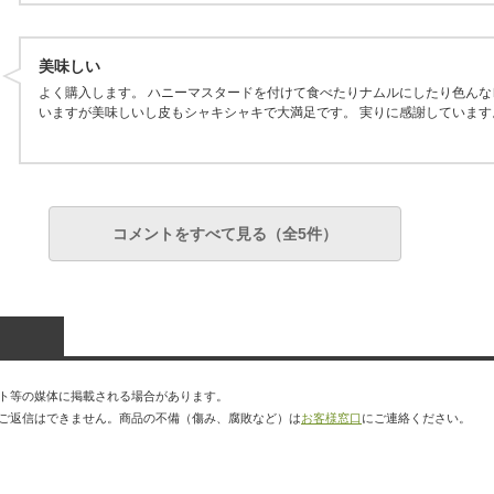
美味しい
よく購入します。 ハニーマスタードを付けて食べたりナムルにしたり色んな
いますが美味しいし皮もシャキシャキで大満足です。 実りに感謝しています
コメントをすべて見る（全5件）
ト等の媒体に掲載される場合があります。
ご返信はできません。商品の不備（傷み、腐敗など）は
お客様窓口
にご連絡ください。