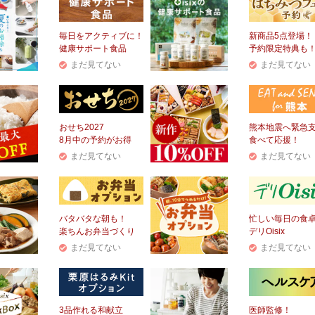
毎日をアクティブに！
新商品5点登場！
健康サポート食品
予約限定特典も
まだ見てない
まだ見てない
おせち2027
熊本地震へ緊急
8月中の予約がお得
食べて応援！
まだ見てない
まだ見てない
バタバタな朝も！
忙しい毎日の食
楽ちんお弁当づくり
デリOisix
まだ見てない
まだ見てない
3品作れる和献立
医師監修！