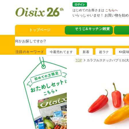
はじめてのお客さまは
こちらへ
いらっしゃいませ！ お買い物を始
そうじ&キッチン雑貨
トップページ
スタミナフェア
豪華賞品が当たるチャンス
注目のキーワード
今週売れてます
新着
超ラク
Kit
満足ごはん大集
TOP
カラフルスナックパプリカ(大
おすすめ！出汁付き肉吸い
イチ推し！今週
真アジのおぼろ昆布〆
そうじ&キッチ
夏に便利！新商品6点登場
熊本地震への緊
寄付付き商品取り扱い中