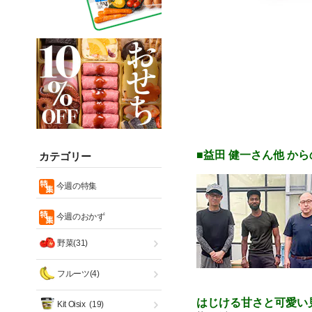
■益田 健一さん他 か
カテゴリー
今週の特集
今週のおかず
野菜(31)
フルーツ(4)
はじける甘さと可愛い
Kit Oisix
(19)