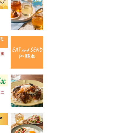
！
支援
卓に