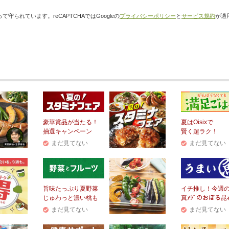
て守られています。reCAPTCHAではGoogleの
プライバシーポリシー
と
サービス規約
が適
豪華賞品が当たる！
夏はOisixで
抽選キャンペーン
賢く超ラク！
まだ見てない
まだ見てない
旨味たっぷり夏野菜
イチ推し！今週
じゅわっと濃い桃も
真ｱｼﾞのおぼろ昆
まだ見てない
まだ見てない