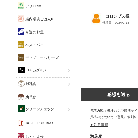
デリOisix
コロンブス様
腸内環境ごはんKit
投稿日：2024/1/12
今週のお魚
ベストバイ
ディズニーシリーズ
Oiチカグルメ
離乳食
感想を送る
幼児食
グリーンチェック
投稿内容は当社および提携サイ
投稿いただいたご意見に個別の
TABLE FOR TWO
▼注意事項
満足度
おとりよせ