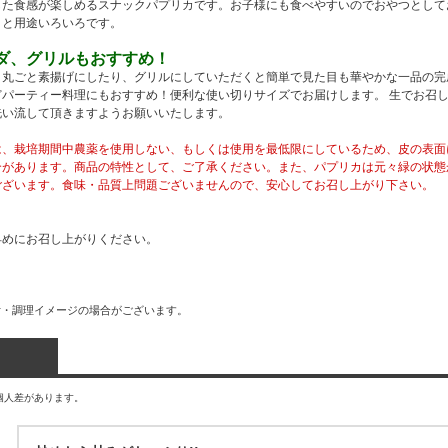
した食感が楽しめるスナックパプリカです。お子様にも食べやすいのでおやつとして
りと用途いろいろです。
ダ、グリルもおすすめ！
丸ごと素揚げにしたり、グリルにしていただくと簡単で見た目も華やかな一品の完
パーティー料理にもおすすめ！便利な使い切りサイズでお届けします。 生でお召
洗い流して頂きますようお願いいたします。
は、栽培期間中農薬を使用しない、もしくは使用を最低限にしているため、皮の表面
合があります。商品の特性として、ご了承ください。また、パプリカは元々緑の状態
ございます。食味・品質上問題ございませんので、安心してお召し上がり下さい。
早めにお召し上がりください。
付・調理イメージの場合がございます。
個人差があります。