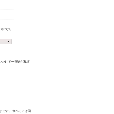
変更になり
いたけで一番味が凝縮
まです。 食べるには固