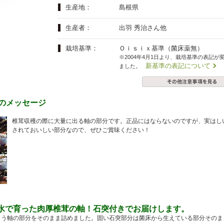
夏にピッタリ

人気二段重「高砂」と

生産地：
島根県
モチモチ食感チーズ
本格中華オードブル
生産者：
出羽 秀治さん他
栽培基準：
Ｏｉｓｉｘ基準（菌床薬無）
※2004年4月1日より、栽培基準の表記が
新基準の表記について
ました。
らのメッセージ
椎茸収穫の際に大量に出る軸の部分です。正品にはならないのですが、実はし
されておいしい部分なので、ぜひご賞味ください！
水で育った肉厚椎茸の軸！石突付きでお届けします。
う軸の部分をそのまま詰めました。固い石突部分は菌床から生えている部分そのま