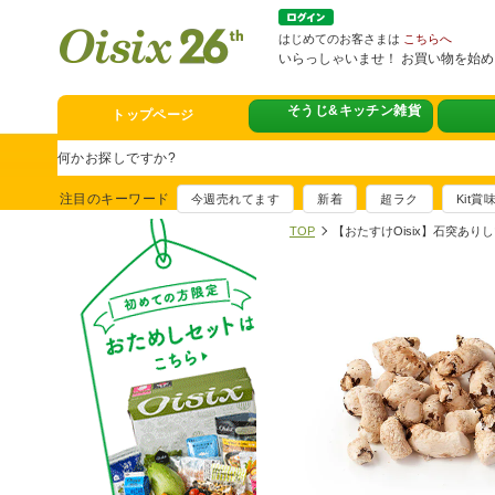
はじめてのお客さまは
こちらへ
いらっしゃいませ！ お買い物を始
そうじ&キッチン雑貨
トップページ
スタミナフェア
豪華賞品が当たるチャンス
注目のキーワード
今週売れてます
新着
超ラク
Kit
満足ごはん大集
TOP
【おたすけOisix】石突あり
おすすめ！出汁付き肉吸い
イチ推し！今週
真アジのおぼろ昆布〆
そうじ&キッチ
夏に便利！新商品6点登場
熊本地震への緊
寄付付き商品取り扱い中