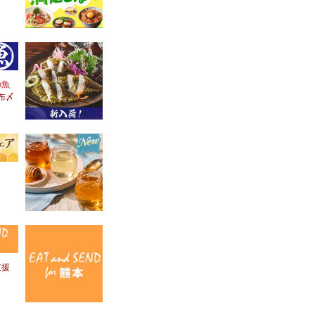
の魚
布〆
！
支援