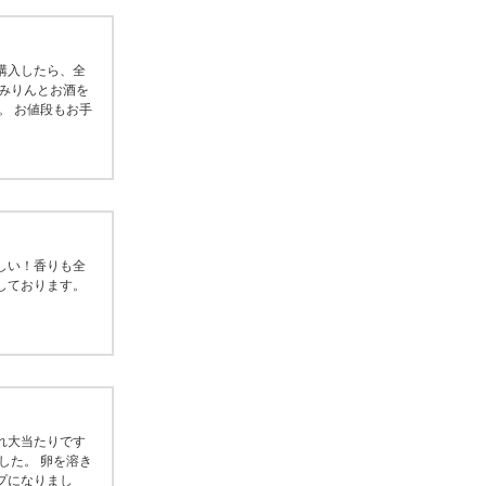
購入したら、全
みりんとお酒を
。 お値段もお手
しい！香りも全
しております。
れ大当たりです
した。 卵を溶き
プになりまし