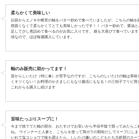
柔らかくて美味しい
以前からエノキや椎茸の軸をバター炒めで食べていましたが、こちらの軸を
然固くなくて柔らかくてとても美味しかったです！！ バター炒めで、醤油と
足して少し煮詰めて食べるのがお気に入りです。 娘も大喜びで食べています
頃なので、ほぼ毎週購入しています。
軸のみ販売に助かってます！
昔からしいたけ（特に傘）が苦手なのですが、こちらのしいたけの軸は美味
くキツくない！お料理のかさましにもなり腸活にもなる！の三拍子でリピ買
これからも購入し続けます
旨味たっぷりスープに！
今まで捨ててた軸の部分、おたすけでお安いから半信半疑で買ってみたらこ
ね。 ウインナーと人参と、こちらを使って鶏ガラの顆粒だしでスープにしま
いれて塩コショウで味を調えたら、しいたけ嫌いのこどもたち大絶賛のスー