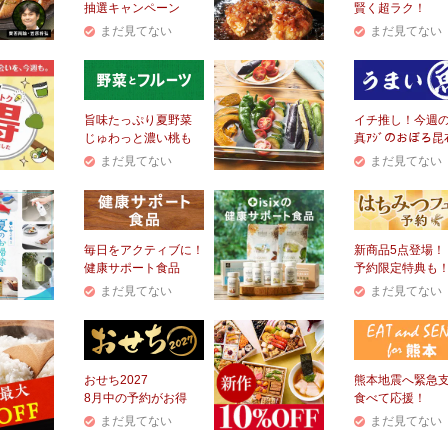
抽選キャンペーン
賢く超ラク！
まだ見てない
まだ見てない
旨味たっぷり夏野菜
イチ推し！今週
じゅわっと濃い桃も
真ｱｼﾞのおぼろ昆
まだ見てない
まだ見てない
毎日をアクティブに！
新商品5点登場！
健康サポート食品
予約限定特典も
まだ見てない
まだ見てない
おせち2027
熊本地震へ緊急
8月中の予約がお得
食べて応援！
まだ見てない
まだ見てない