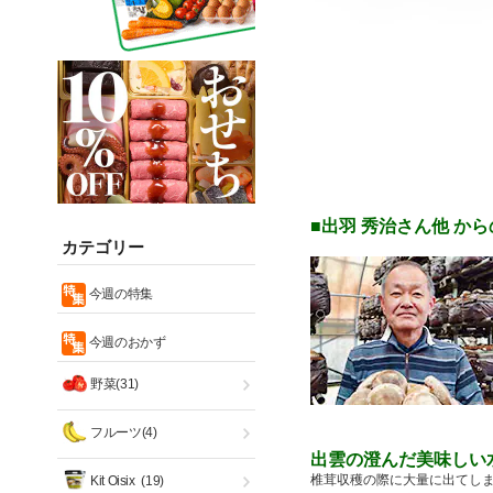
■出羽 秀治さん他 か
カテゴリー
今週の特集
今週のおかず
野菜(31)
フルーツ(4)
出雲の澄んだ美味しい
椎茸収穫の際に大量に出てしま
Kit Oisix
(19)