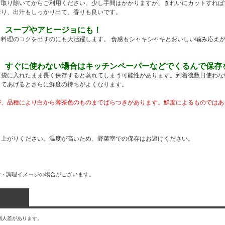
て取り除いてからご利用ください。少し手間はかかりますが、きれいにカットすれば
おり、出汁もしっかり出て、香りも良いです。
、スープやアヒージョにも！
料理のコクを出すのにも大活躍します。 食感もシャキシャキとおいしい噛み応え
、すぐに使わない場合はキッチンペーパーなどでくるんで保存
、袋に入れたまま長く保存すると蒸れてしまう可能性があります。到着後数日使わな
してあげるとさらに鮮度の持ちがよくなります。
が、品種により白から薄茶色のものまでばらつきがあります。鮮度によるものではあ
し上がりください。温度が高いため、野菜室での保存はお避けください。
付・調理イメージの場合がございます。
個人差があります。