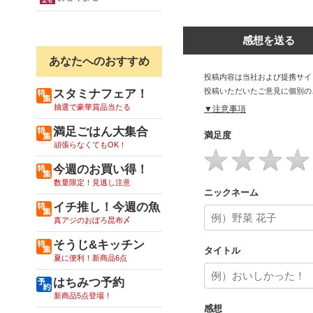
感想を送る
あなたへのおすすめ
投稿内容は当社および提携サイ
投稿いただいたご意見に個別の
スタミナフェア！
抽選で豪華賞品当たる
▼注意事項
満足ごはん大集合
満足度
頑張らなくてもOK！
今週のお買い得！
数量限定！見逃し注意
ニックネーム
イチ推し！今週の魚
真アジのおぼろ昆布〆
そうじ&キッチン
タイトル
夏に便利！新商品6点
はちみつ予約
新商品5点登場！
感想