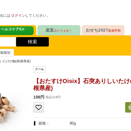
めるには
ログイン
してください。
ヘルスケアKit
産直
おせち2027
おとりよせ！
超超早割
人気No.1
販売開始！
！
ヘルスケアKit
検索
ヘルスケアKit
10年連続No.1

今年の新作

信州さみずりんご制覇
らぁ麺おせち
賞味期限別
健康サポート食品
合
毎日をアクティブに！
人気No.2
セットで10%OFF
しいたけの軸(島根県産)
ナガノパープルも！

人気「高砂」と

3品作れるバランス献立
の魚
鶏ごぼうごはん
信州フルーツ定期便
らぁ麺おせち
【おたすけOisix】石突ありしいたけ
人気No.3
自慢はローストビーフ
根県産)
ファンが年々増！

大人も子どもも

ン雑貨
生沼さんの甘熟梨
家族で楽しめるおせち
198円
税込214円
人気No.4
クリームチーズたっぷり
急支援
貴重な黄桃食べ比べ

人気品目を増量！

奥山さんの幸せの黄桃
家族でたっぷり楽しむ
規格：
90g
人気No.5
和・洋・中　よくばりセット