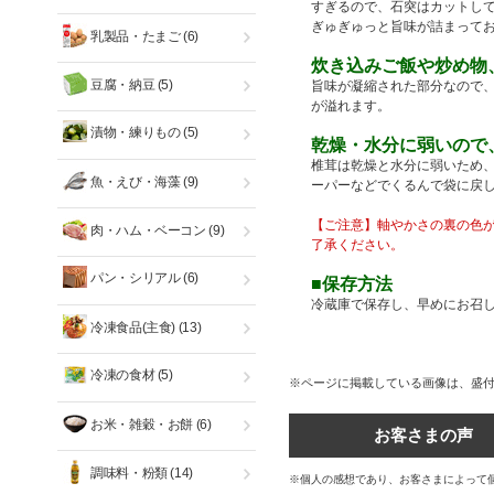
すぎるので、石突はカットし
ぎゅぎゅっと旨味が詰まって
乳製品・たまご
(6)
炊き込みご飯や炒め物
豆腐・納豆
(5)
旨味が凝縮された部分なので、
が溢れます。
漬物・練りもの
(5)
乾燥・水分に弱いので
椎茸は乾燥と水分に弱いため
魚・えび・海藻
(9)
ーパーなどでくるんで袋に戻
【ご注意】軸やかさの裏の色
肉・ハム・ベーコン
(9)
了承ください。
パン・シリアル
(6)
■保存方法
冷蔵庫で保存し、早めにお召
冷凍食品(主食)
(13)
冷凍の食材
(5)
※ページに掲載している画像は、盛
お米・雑穀・お餅
(6)
お客さまの声
調味料・粉類
(14)
※個人の感想であり、お客さまによって