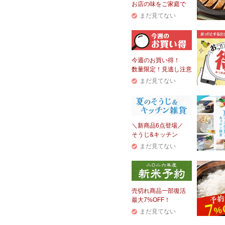
お店の味をご家庭で
まだ見てない
今週のお買い得！
数量限定！見逃し注意
まだ見てない
＼新商品6点登場／
そうじ&キッチン
まだ見てない
売切れ商品一部復活
最大7%OFF！
まだ見てない