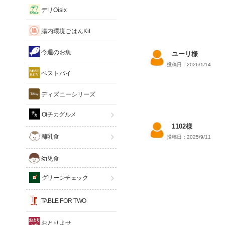
デリOisix
腸内環境ごはんKit
今週のお魚
ユーリ様
投稿日：2026/1/14
ベストバイ
ディズニーシリーズ
Oiチカグルメ
1102様
離乳食
投稿日：2025/9/11
幼児食
グリーンチェック
TABLE FOR TWO
おとりよせ