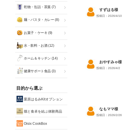
乾物・缶詰・茶葉
(7)
すずはる様
投稿日：2026/4/10
麺・パスタ・カレー
(8)
お菓子・ケーキ
(9)
水・飲料・お酒
(12)
ホーム＆キッチン
(14)
おやすみゃ様
投稿日：2026/4/2
健康サポート食品
(3)
目的から選ぶ
栗原はるみKitオプション
なもママ様
畑と食卓を結ぶ体験商品
投稿日：2026/2/26
Oisix CookBox