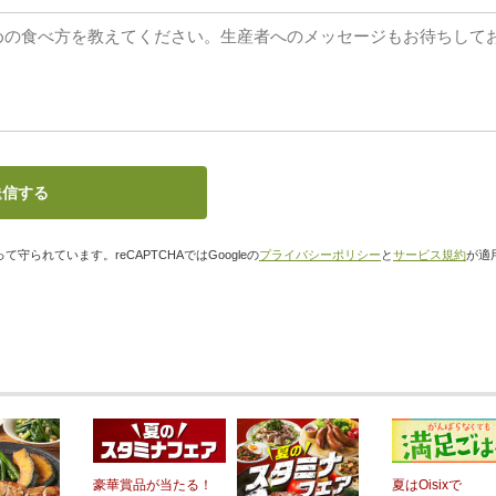
て守られています。reCAPTCHAではGoogleの
プライバシーポリシー
と
サービス規約
が適
豪華賞品が当たる！
夏はOisixで