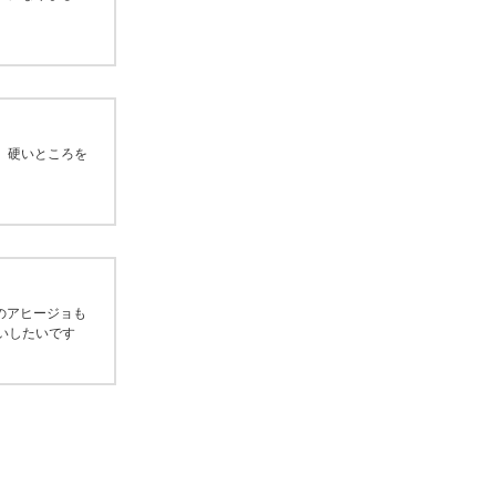
。硬いところを
案のアヒージョも
いしたいです