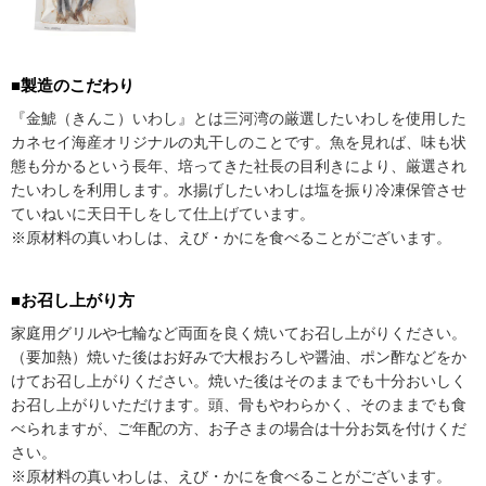
■製造のこだわり
『金鯱（きんこ）いわし』とは三河湾の厳選したいわしを使用した
カネセイ海産オリジナルの丸干しのことです。魚を見れば、味も状
態も分かるという長年、培ってきた社長の目利きにより、厳選され
たいわしを利用します。水揚げしたいわしは塩を振り冷凍保管させ
ていねいに天日干しをして仕上げています。
※原材料の真いわしは、えび・かにを食べることがございます。
■お召し上がり方
家庭用グリルや七輪など両面を良く焼いてお召し上がりください。
（要加熱）焼いた後はお好みで大根おろしや醤油、ポン酢などをか
けてお召し上がりください。焼いた後はそのままでも十分おいしく
お召し上がりいただけます。頭、骨もやわらかく、そのままでも食
べられますが、ご年配の方、お子さまの場合は十分お気を付けくだ
さい。
※原材料の真いわしは、えび・かにを食べることがございます。