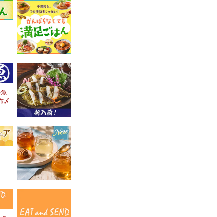
の魚
布〆
！