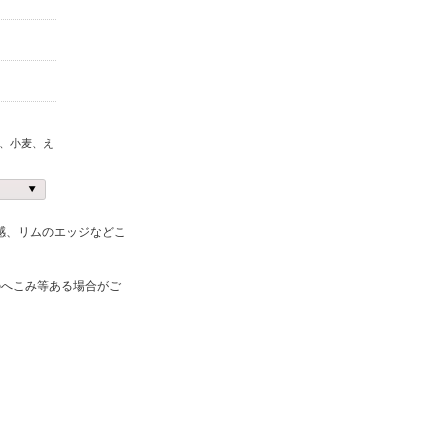
、小麦、え
感、リムのエッジなどこ
のへこみ等ある場合がご