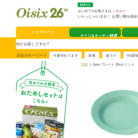
はじめてのお客さまは
こちらへ
いらっしゃいませ！ お買い物を始
熊本地震への緊急支援
トップページ
スタミナフェア
豪華賞品が当たるチャンス
注目のキーワード
今週売れてます
新着
超ラク
Kit
満足ごはん大集
TOP
Sara プレート 20cm ミント
おすすめ！出汁付き肉吸い
イチ推し！今週
真アジのおぼろ昆布〆
そうじ&キッチ
夏に便利！新商品6点登場
熊本地震への緊
寄付付き商品取り扱い中