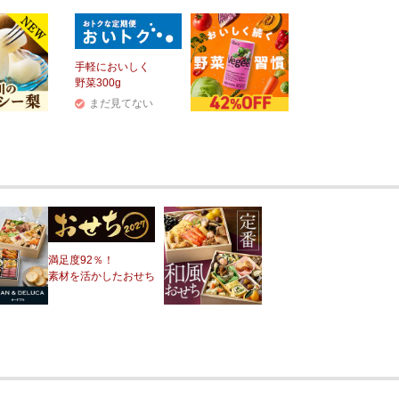
手軽においしく
野菜300g
まだ見てない
満足度92％！
素材を活かしたおせち