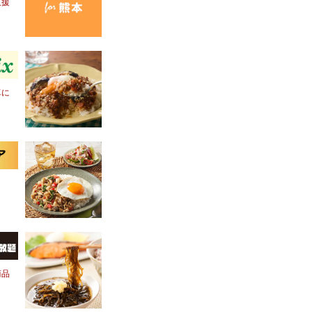
支援
卓に
商品