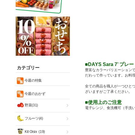
■DAYS Sara 7’ プ
カテゴリー
豊富なカラーバリエーションで
だわって作っています。お料
今週の特集
全ての商品を職人が一つひとつ
ざいますがご了承ください。
今週のおかず
■使用上のご注意
野菜(31)
電子レンジ、食洗機可（手洗
フルーツ(4)
Kit Oisix
(19)