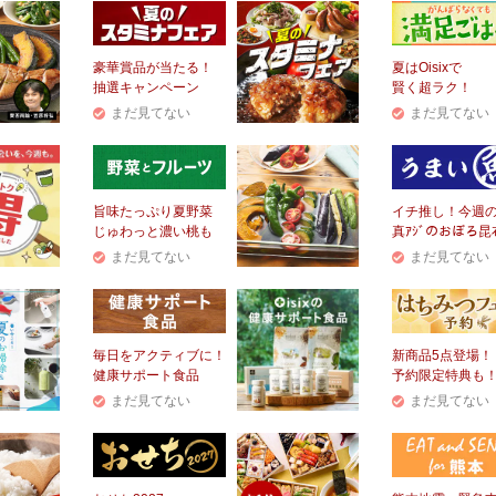
豪華賞品が当たる！
夏はOisixで
抽選キャンペーン
賢く超ラク！
まだ見てない
まだ見てない
旨味たっぷり夏野菜
イチ推し！今週
じゅわっと濃い桃も
真ｱｼﾞのおぼろ昆
まだ見てない
まだ見てない
毎日をアクティブに！
新商品5点登場！
健康サポート食品
予約限定特典も
まだ見てない
まだ見てない