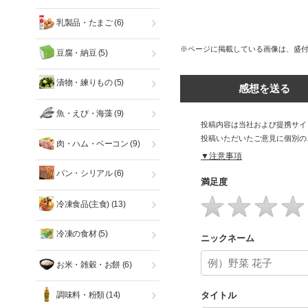
乳製品・たまご
(6)
※ページに掲載している画像は、盛
豆腐・納豆
(5)
漬物・練りもの
(5)
感想を送る
魚・えび・海藻
(9)
投稿内容は当社および提携サイ
投稿いただいたご意見に個別の
肉・ハム・ベーコン
(9)
▼注意事項
パン・シリアル
(6)
満足度
冷凍食品(主食)
(13)
冷凍の食材
(5)
ニックネーム
お米・雑穀・お餅
(6)
調味料・粉類
(14)
タイトル