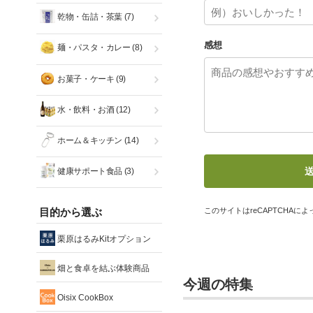
乾物・缶詰・茶葉
(7)
感想
麺・パスタ・カレー
(8)
お菓子・ケーキ
(9)
水・飲料・お酒
(12)
ホーム＆キッチン
(14)
健康サポート食品
(3)
目的から選ぶ
このサイトはreCAPTCHAによっ
栗原はるみKitオプション
畑と食卓を結ぶ体験商品
今週の特集
Oisix CookBox