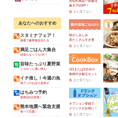
売切れ商品一部復活
最大7%OFF！
まだ見てない
あなたへのおすすめ
スタミナフェア！
味がしみしみ
具だくさんすき煮
抽選で豪華賞品当たる
まだ見てない
満足ごはん大集合
頑張らなくてもOK！
旨味たっぷり夏野菜
じゅわっと濃い桃も
3日または5日分の
食材付き献立セット
イチ推し！今週の魚
まだ見てない
真アジのおぼろ昆布〆
はちみつ予約
新商品5点登場！
オプション登録で
熊本地震へ緊急支援
ドリンクがお得に！
食べて応援！
まだ見てない