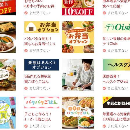
おせち2027
熊本地震へ緊急
8月中の予約がお得
食べて応援！
まだ見てない
まだ見てない
バタバタな朝も！
忙しい毎日の食
楽ちんお弁当づくり
デリOisix
まだ見てない
まだ見てない
3品作れる和献立
医師監修！
鶏ごぼうごはん
ヘルスケアOisix
まだ見てない
まだ見てない
子どもと作ろう！
毎週選べる対象
1・2・3歳ごはん
100品以上に増加
まだ見てない
まだ見てない