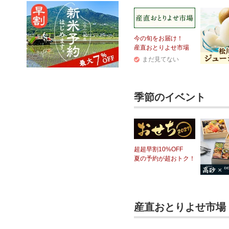
今の旬をお届け！
産直おとりよせ市場
まだ見てない
季節のイベント
超超早割10%OFF
夏の予約が超おトク！
産直おとりよせ市場