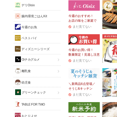
デリOisix
今週のおすすめ！
腸内環境ごはんKit
お店の味をご家庭で
まだ見てない
今週のお魚
ベストバイ
ディズニーシリーズ
今週のお買い得！
数量限定！見逃し注意
Oiチカグルメ
まだ見てない
離乳食
幼児食
＼新商品6点登場／
そうじ&キッチン
グリーンチェック
まだ見てない
TABLE FOR TWO
おとりよせ