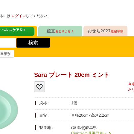
めるには
ログイン
してください。
ヘルスケアKit
産直
おせち2027
おとりよせ！
超超早割
人気No.1
販売開始！
！
ヘルスケアKit
検索
ヘルスケアKit
10年連続No.1

今年の新作

信州さみずりんご制覇
らぁ麺おせち
賞味期限別
健康サポート食品
合
毎日をアクティブに！
人気No.2
セットで10%OFF
ナガノパープルも！

人気「高砂」と

3品作れるバランス献立
Sara プレート 20cm ミント
の魚
鶏ごぼうごはん
信州フルーツ定期便
らぁ麺おせち
人気No.3
自慢はローストビーフ
ファンが年々増！

大人も子どもも

ン雑貨
生沼さんの甘熟梨
家族で楽しめるおせち
規格：
1個
人気No.4
クリームチーズたっぷり
急支援
貴重な黄桃食べ比べ

人気品目を増量！

目安：
直径20cm×高さ2.2cm
奥山さんの幸せの黄桃
家族でたっぷり楽しむ
製造地：
人気No.5
和・洋・中　よくばりセット
(製造地)岐阜県
Oisix安全基準詳細へ