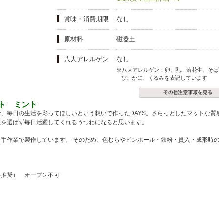
夏にピッタリ

人気二段重「高砂」と

モチモチ食感チーズ
本格中華オードブル
賞味・消費期限
なし
原材料
磁器土
八大アレルゲン
なし
※八大アレルゲン：卵、乳、落花生、そば
び、かに、くるみを表記しています
レート ミント
、毎日の生活を彩ってほしいという想いで作ったDAYS。さらっとしたマットな質
理を選ばず毎日活躍してくれるうつわになると思います。
手作業で製作しています。 そのため、色むらやピンホール・鉄粉・貫入・成形時
い推奨） オーブン不可