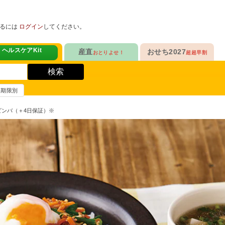
めるには
ログイン
してください。
ヘルスケアKit
産直
おせち2027
おとりよせ！
超超早割
人気No.1
販売開始！
！
ヘルスケアKit
検索
ヘルスケアKit
10年連続No.1

今年の新作

信州さみずりんご制覇
らぁ麺おせち
賞味期限別
健康サポート食品
合
毎日をアクティブに！
人気No.2
セットで10%OFF
ビビンバ（＋4日保証）※
ナガノパープルも！

人気「高砂」と

3品作れるバランス献立
の魚
鶏ごぼうごはん
信州フルーツ定期便
らぁ麺おせち
人気No.3
自慢はローストビーフ
ファンが年々増！

大人も子どもも

ン雑貨
生沼さんの甘熟梨
家族で楽しめるおせち
人気No.4
クリームチーズたっぷり
急支援
貴重な黄桃食べ比べ

人気品目を増量！

奥山さんの幸せの黄桃
家族でたっぷり楽しむ
人気No.5
和・洋・中　よくばりセット