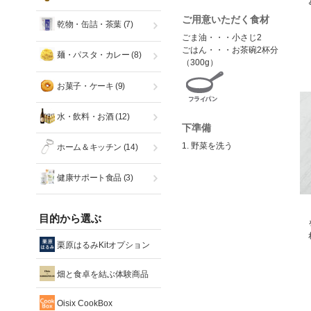
ご用意いただく食材
乾物・缶詰・茶葉
(7)
ごま油・・・小さじ2
ごはん・・・お茶碗2杯分
麺・パスタ・カレー
(8)
（300g）
お菓子・ケーキ
(9)
水・飲料・お酒
(12)
下準備
1. 野菜を洗う
ホーム＆キッチン
(14)
健康サポート食品
(3)
目的から選ぶ
栗原はるみKitオプション
畑と食卓を結ぶ体験商品
Oisix CookBox