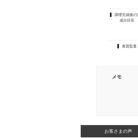
調理完成後の
成分目安
食質監査
メモ
お客さまの声