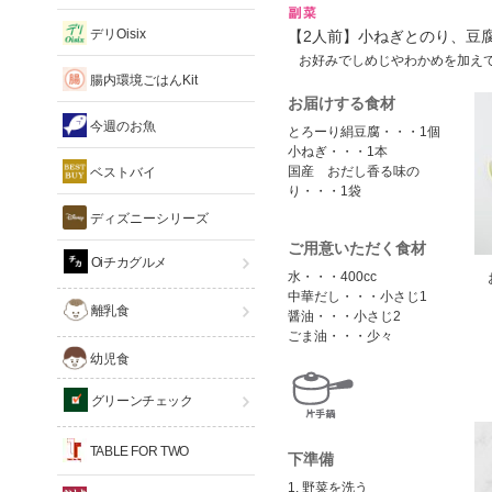
デリOisix
【2人前】小ねぎとのり、豆
お好みでしめじやわかめを加え
腸内環境ごはんKit
お届けする食材
今週のお魚
とろーり絹豆腐・・・1個
小ねぎ・・・1本
国産 おだし香る味の
ベストバイ
り・・・1袋
ディズニーシリーズ
ご用意いただく食材
Oiチカグルメ
水・・・400cc
中華だし・・・小さじ1
離乳食
醤油・・・小さじ2
ごま油・・・少々
幼児食
グリーンチェック
TABLE FOR TWO
下準備
1. 野菜を洗う