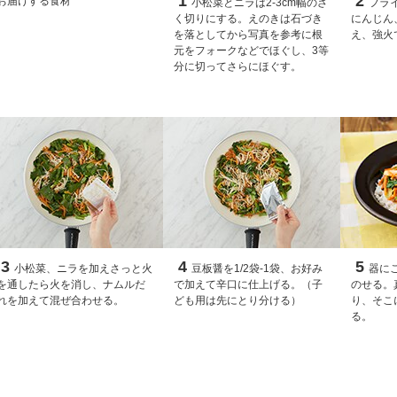
1
2
お届けする食材
小松菜とニラは2-3cm幅のざ
フラ
く切りにする。えのきは石づき
にんじん
を落としてから写真を参考に根
え、強火
元をフォークなどでほぐし、3等
分に切ってさらにほぐす。
3
4
5
小松菜、ニラを加えさっと火
豆板醤を1/2袋-1袋、お好み
器に
を通したら火を消し、ナムルだ
で加えて辛口に仕上げる。（子
のせる。
れを加えて混ぜ合わせる。
ども用は先にとり分ける）
り、そこ
る。