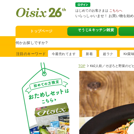
はじめてのお客さまは
こちらへ
いらっしゃいませ！ お買い物を始
トップページ
そうじ&キッチン雑貨
スタミナフェア
豪華賞品が当たるチャンス
注目のキーワード
今週売れてます
新着
超ラク
Kit
満足ごはん大集
おすすめ！出汁付き肉吸い
TOP
Kit2人前／そぼろと野菜の
イチ推し！今週
真アジのおぼろ昆布〆
そうじ&キッチ
夏に便利！新商品6点登場
熊本地震への緊
寄付付き商品取り扱い中