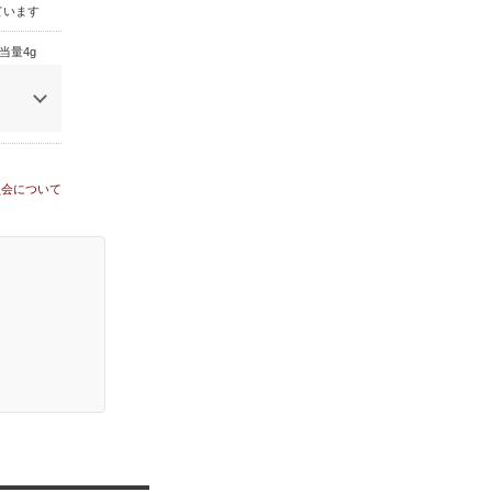
ています
当量4g
員会について