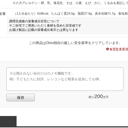
※八大アレルゲン：卵、乳、落花生、そば、小麦、えび、かに、くるみを表記し
栄養
（1人分あたり）618kcal、たんぱく質24.5g、脂質27.9g、炭水化物71.7g、食塩相
調理完成後の栄養成分目安について
※ご自宅でご用意いただく食材を含めた目安値です
お届け製品に記載の栄養成分表示とは異なります
この商品はOisix独自の厳しい安全基準をクリアしています。
食質監査委
200
残り
文字