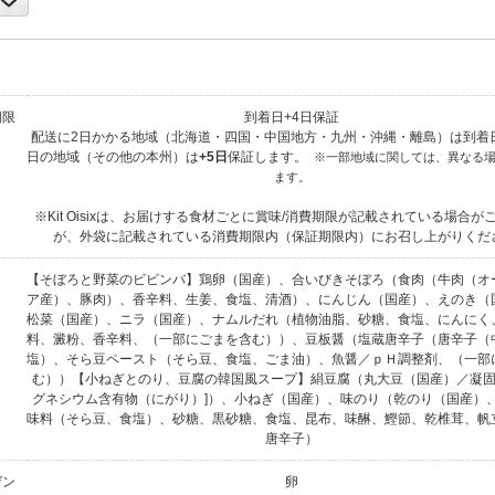
期限
到着日+4日保証
配送に2日かかる地域（北海道・四国・中国地方・九州・沖縄・離島）は到着
日の地域（その他の本州）は
+5日
保証します。
※一部地域に関しては、異なる
ます。
※Kit Oisixは、お届けする食材ごとに賞味/消費期限が記載されている場合が
が、外袋に記載されている消費期限内（保証期限内）にお召し上がりくだ
【そぼろと野菜のビビンバ】鶏卵（国産）、合いびきそぼろ（食肉（牛肉（オ
ア産）、豚肉）、香辛料、生姜、食塩、清酒）、にんじん（国産）、えのき（
松菜（国産）、ニラ（国産）、ナムルだれ（植物油脂、砂糖、食塩、にんにく
料、澱粉、香辛料、（一部にごまを含む））、豆板醤（塩蔵唐辛子（唐辛子（
塩）、そら豆ペースト（そら豆、食塩、ごま油）、魚醤／ｐＨ調整剤、（一部
む））【小ねぎとのり、豆腐の韓国風スープ】絹豆腐（丸大豆（国産）／凝固
グネシウム含有物（にがり）]）、小ねぎ（国産）、味のり（乾のり（国産）
味料（そら豆、食塩）、砂糖、黒砂糖、食塩、昆布、味醂、鰹節、乾椎茸、帆
唐辛子）
ゲン
卵