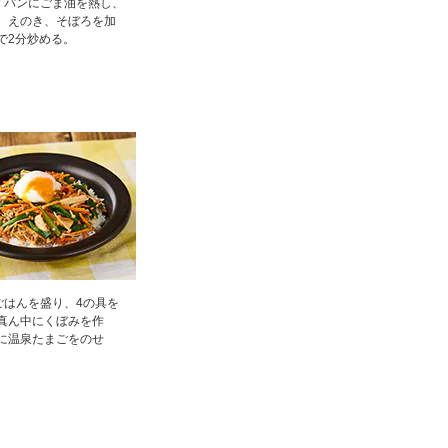
イパンにごま油を熱し、
、えのき、そぼろを加
で2分炒める。
ごはんを盛り、4の具を
真ん中にくぼみを作
に温泉たまごをのせ