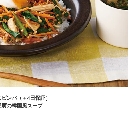
夏にピッタリ

人気二段重「高砂」と

モチモチ食感チーズ
本格中華オードブル
ビビンバ（＋4日保証）
豆腐の韓国風スープ