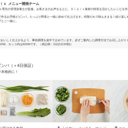
ｓｉｘ メニュー開発チーム
ｉｘ専任の管理栄養士が監修。お客さまのお声をもとに、Ｏｉｓｉｘ食材の特長を活かしたレシピを作
で作るお手軽ビビンバ。たっぷり野菜と一緒に炒めて仕上げます。特製だれで味もきまる！繰り返し
プとご一緒に。
でおいしく仕上がるよう、事前調理を途中で止めています。必ずご案内した調理方法でお召し上がり
0W、カッコ内は600Wです。（表記例：3分[2分30秒]）
ビンバ（＋4日保証）
り本格的に！