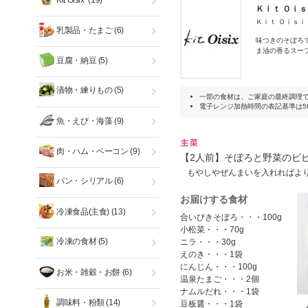
Kit Oisix
(19)
Ｋｉｔ Ｏｉ
Ｋｉｔ Ｏｉｓ
乳製品・たまご
(6)
味つきのそぼろ
ま油の香るスー
豆腐・納豆
(5)
漬物・練りもの
(5)
一部の食材は、ご家庭の最終調理
電子レンジ加熱時間の表記基準は50
魚・えび・海藻
(9)
肉・ハム・ベーコン
(9)
【2人前】そぼろと野菜のビ
もやしやぜんまいを入れればよ
パン・シリアル
(6)
お届けする食材
冷凍食品(主食)
(13)
合いびきそぼろ・・・100g
小松菜・・・70g
冷凍の食材
(5)
ニラ・・・30g
えのき・・・1袋
にんじん・・・100g
お米・雑穀・お餅
(6)
温泉たまご・・・2個
ナムルだれ・・・1袋
調味料・粉類
(14)
豆板醤・・・1袋