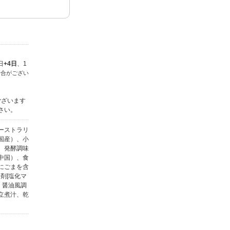
日
+4日
、1
場合がござい
ございます
さい。
ーストラリ
国産）、小
、発酵調味
中国）、食
にごまを含
剤[塩化マ
、醤油風調
立煮汁、乾