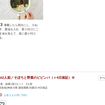
3
沸騰したら弱火にし、小ね
ぎ、醤油を入れ、香り付けにご
ま油を加えて、器に盛り付け
る。
Kit2人前／そぼろと野菜のビビンバ（＋4日保証）※
菜、副菜×各1セット 2人前
製造地)神奈川県 賞味期限 到着日+4日保証
お客さまの声( 70件)