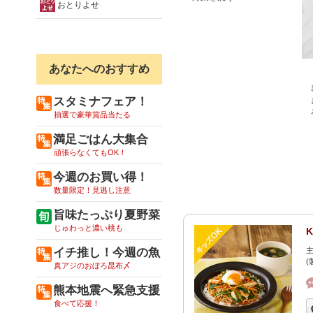
おとりよせ
あなたへのおすすめ
スタミナフェア！
抽選で豪華賞品当たる
満足ごはん大集合
頑張らなくてもOK！
今週のお買い得！
数量限定！見逃し注意
旨味たっぷり夏野菜
じゅわっと濃い桃も
イチ推し！今週の魚
主
(
真アジのおぼろ昆布〆
熊本地震へ緊急支援
食べて応援！