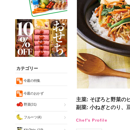
カテゴリー
今週の特集
今週のおかず
主菜: そぼろと野菜の
野菜(31)
副菜: 小ねぎとのり、
フルーツ(4)
Chef's Profile