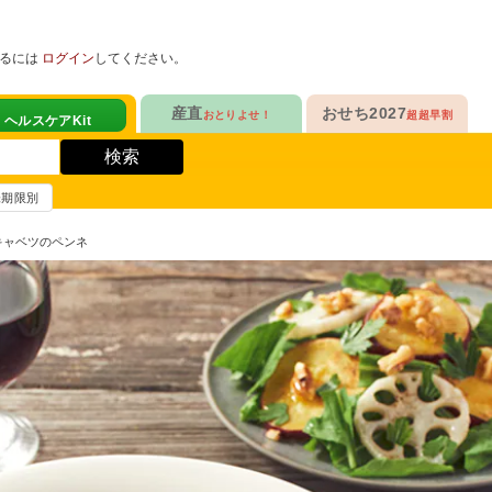
めるには
ログイン
してください。
健康サポート食品
産直
おせち2027
おとりよせ！
超超早割
人気No.1
定番人気ロングセラー
！
ヘルスケアKit
検索
ヘルスケアKit
10年連続No.1

愛され続けて23年

信州さみずりんご制覇
和洋おせち
賞味期限別
健康サポート食品
合
毎日をアクティブに！
人気No.2
伝統的な和風おせちを楽しむ
赤キャベツのペンネ
ナガノパープルも！

人気「高砂」の

3品作れるバランス献立
の魚
鶏ごぼうごはん
信州フルーツ定期便
和風特化お重
人気No.3
人気ブランド監修！
ファンが年々増！

乾杯のお供にも！

ン雑貨
生沼さんの甘熟梨
洗練された洋風素材
人気No.4
クリームチーズたっぷり
急支援
貴重な黄桃食べ比べ

人気品目を増量！

奥山さんの幸せの黄桃
家族でたっぷり楽しむ
人気No.5
和・洋・中　よくばりセット