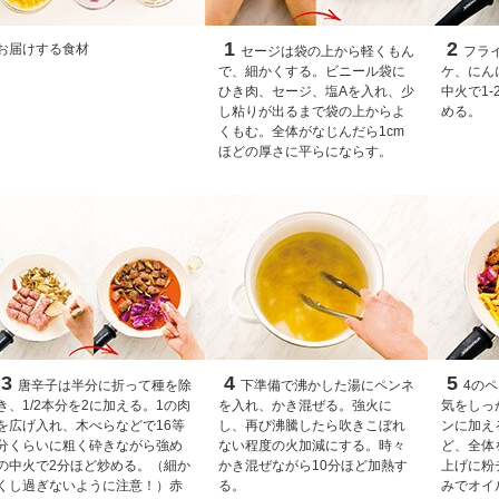
1
2
お届けする食材
セージは袋の上から軽くもん
フラ
で、細かくする。ビニール袋に
ケ、にん
ひき肉、セージ、塩Aを入れ、少
中火で1
し粘りが出るまで袋の上からよ
める。
くもむ。全体がなじんだら1cm
ほどの厚さに平らにならす。
3
4
5
唐辛子は半分に折って種を除
下準備で沸かした湯にペンネ
4の
き、1/2本分を2に加える。1の肉
を入れ、かき混ぜる。強火に
気をしっ
を広げ入れ、木べらなどで16等
し、再び沸騰したら吹きこぼれ
ンに加え
分くらいに粗く砕きながら強め
ない程度の火加減にする。時々
ど、全体
の中火で2分ほど炒める。（細か
かき混ぜながら10分ほど加熱す
上げに粉
くし過ぎないように注意！）赤
る。
みでオイ