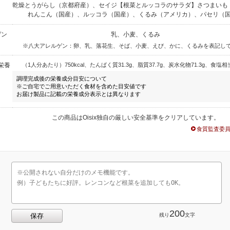
乾燥とうがらし（京都府産）、セイジ【根菜とルッコラのサラダ】さつまいも
れんこん（国産）、ルッコラ（国産）、くるみ（アメリカ）、パセリ（
ゲン
乳、小麦、くるみ
※八大アレルゲン：卵、乳、落花生、そば、小麦、えび、かに、くるみを表記し
栄養
（1人分あたり）750kcal、たんぱく質31.3g、脂質37.7g、炭水化物71.3g、食塩相当
調理完成後の栄養成分目安について
※ご自宅でご用意いただく食材を含めた目安値です
お届け製品に記載の栄養成分表示とは異なります
この商品はOisix独自の厳しい安全基準をクリアしています。
食質監査委
200
残り
文字