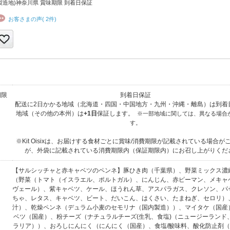
製造地)神奈川県 賞味期限 到着日保証
お客さまの声( 2件)
期限
到着日保証
配送に2日かかる地域（北海道・四国・中国地方・九州・沖縄・離島）は到着
地域（その他の本州）は
+1日
保証します。
※一部地域に関しては、異なる場合
す。
※Kit Oisixは、お届けする食材ごとに賞味/消費期限が記載されている場合が
が、外袋に記載されている消費期限内（保証期限内）にお召し上がりくだ
【サルシッチャと赤キャベツのペンネ】豚ひき肉（千葉県）、野菜ミックス濃
（野菜（トマト（イスラエル、ポルトガル）、にんじん、赤ピーマン、メキャ
ヴェール）、紫キャベツ、ケール、ほうれん草、アスパラガス、クレソン、パ
ちゃ、レタス、キャベツ、ビート、だいこん、はくさい、たまねぎ、セロリ）
汁）、乾燥ペンネ（デュラム小麦のセモリナ（国内製造））、マイタケ（国産
ベツ（国産）、粉チーズ（ナチュラルチーズ(生乳、食塩)（ニュージーランド
ラリア））、おろしにんにく（にんにく（国産）、食塩/酸味料、酸化防止剤（V