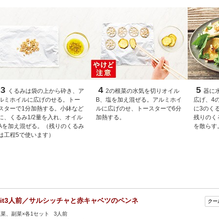
3
4
5
くるみは袋の上から砕き、ア
2の根菜の水気を切りオイル
器に
ルミホイルに広げのせる。トー
B、塩を加え混ぜる。アルミホイ
広げ、4
スターで1分加熱する。小鉢など
ルに広げのせ、トースターで6分
に3のく
に、くるみ1/2量を入れ、オイル
加熱する。
残りのく
Aを加え混ぜる。（残りのくるみ
を散らす
は工程5で使います）
Kit3人前／サルシッチャと赤キャベツのペンネ
菜、副菜×各1セット 3人前