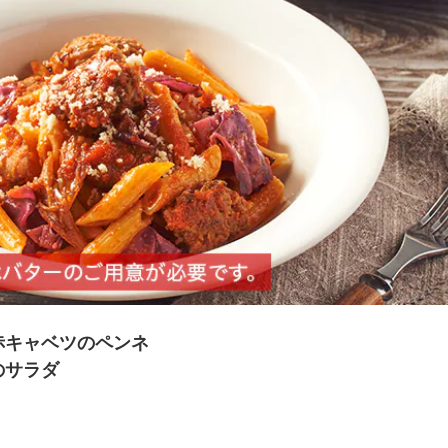
夏にピッタリ

人気二段重「高砂」と

モチモチ食感チーズ
本格中華オードブル
赤キャベツのペンネ
のサラダ