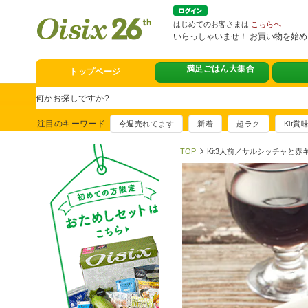
はじめてのお客さまは
こちらへ
いらっしゃいませ！ お買い物を始
満足ごはん大集合
トップページ
スタミナフェア
豪華賞品が当たるチャンス
注目のキーワード
今週売れてます
新着
超ラク
Kit
満足ごはん大集
おすすめ！出汁付き肉吸い
TOP
Kit3人前／サルシッチャと
イチ推し！今週
真アジのおぼろ昆布〆
そうじ&キッチ
夏に便利！新商品6点登場
熊本地震への緊
寄付付き商品取り扱い中