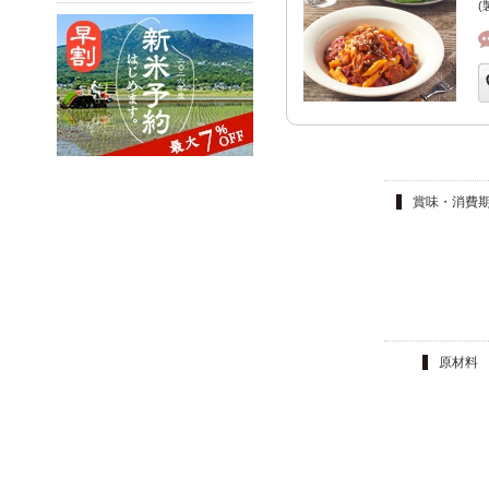
(
賞味・消費
原材料