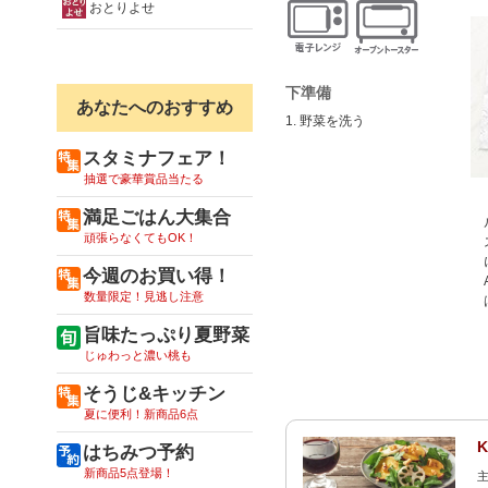
おとりよせ
下準備
あなたへのおすすめ
1. 野菜を洗う
スタミナフェア！
抽選で豪華賞品当たる
満足ごはん大集合
頑張らなくてもOK！
今週のお買い得！
数量限定！見逃し注意
旨味たっぷり夏野菜
じゅわっと濃い桃も
そうじ&キッチン
夏に便利！新商品6点
はちみつ予約
新商品5点登場！
主