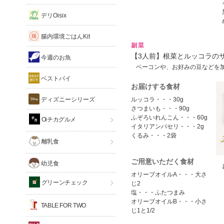
デリOisix
腸内環境ごはんKit
【3人前】根菜とルッコラの
今週のお魚
ベーコンや、お好みの豆などを
ベストバイ
お届けする食材
ディズニーシリーズ
ルッコラ・・・30g
さつまいも・・・90g
ふぞろいれんこん・・・60g
Oiチカグルメ
イタリアンパセリ・・・2g
くるみ・・・2袋
離乳食
ご用意いただく食材
幼児食
オリーブオイルA・・・大さ
グリーンチェック
じ2
塩・・・ふたつまみ
オリーブオイルB・・・小さ
TABLE FOR TWO
じ1と1/2