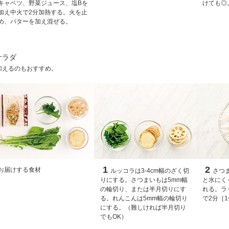
キャベツ、野菜ジュース、塩Bを
けても◎
加え中火で2分加熱する。火を止
め、バターを加え混ぜる。
サラダ
加えるのもおすすめ。
1
2
お届けする食材
ルッコラは3-4cm幅のざく切
さつ
りにする。さつまいもは5mm幅
と水にく
の輪切り、または半月切りにす
れる。ラ
る。れんこんは5mm幅の輪切り
で2分［
にする。（難しければ半月切り
でもOK）