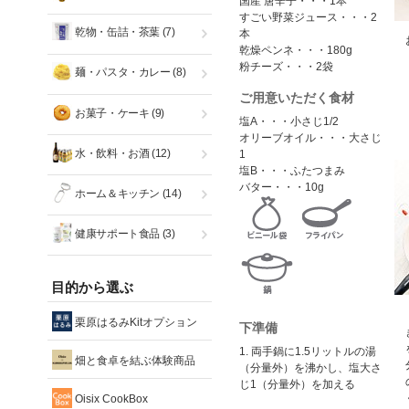
国産 唐辛子・・・1本
すごい野菜ジュース・・・2
乾物・缶詰・茶葉
(7)
本
乾燥ペンネ・・・180g
粉チーズ・・・2袋
麺・パスタ・カレー
(8)
ご用意いただく食材
お菓子・ケーキ
(9)
塩A・・・小さじ1/2
オリーブオイル・・・大さじ
水・飲料・お酒
(12)
1
塩B・・・ふたつまみ
バター・・・10g
ホーム＆キッチン
(14)
健康サポート食品
(3)
目的から選ぶ
栗原はるみKitオプション
下準備
1. 両手鍋に1.5リットルの湯
畑と食卓を結ぶ体験商品
（分量外）を沸かし、塩大さ
じ1（分量外）を加える
Oisix CookBox