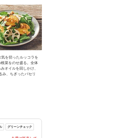
水気を切ったルッコラを
の根菜をのせ盛る。全体
るみオイルを回しかけ、
るみ、ちぎったパセリ
。