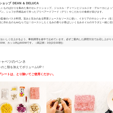
ョップ DEAN ＆ DELUCA
いものばかりを集めた食のセレクトショップ。ジョエル・ディーンとジョルジオ・デルーカによって19
プン。シェフが丹精込めて作ったプリペアードフード（デリ）やこだわりの食材が並びます。
LUCA監修のパスタ料理。旨みと甘みのある野菜ジュースをソースに使い、イタリアのサルシッチャ（
軽に作れるのもkitならでは！ローストしたくるみの香りが香ばしいくるみオイルのサラダと一緒に召
でおいしく仕上がるよう、事前調理を途中で止めています。必ずご案内した調理方法でお召し上がり
0W、カッコ内は600Wです。（表記例：3分[2分30秒]）
キャベツのペンネ
きのこ類を加えてボリュームUP！
プシートは、とり除いてご使用ください。