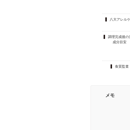
八大アレル
調理完成後の
成分目安
食質監査
メモ