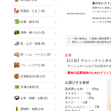
Kit Oisix
(19)
食のセレクトシ
世界中から美味し
乳製品・たまご
(6)
ソーホーにオー
DEAN＆DE
豆腐・納豆
(5)
ルシッチャが手
漬物・練りもの
(5)
一部の食材は、ご家庭の最終調理
電子レンジ加熱時間の表記基準は50
魚・えび・海藻
(9)
肉・ハム・ベーコン
(9)
【3人前】サルシッチャと赤
パン・シリアル
(6)
マッシュルームなどのお好みの
豚肉の品質保持のためのドリッ
冷凍食品(主食)
(13)
お届けする食材
冷凍の食材
(5)
国産豚ひき肉・・・300g
マイタケ・・・70g
赤キャベツ・・・60g
お米・雑穀・お餅
(6)
セージ・・・1袋
おろしにんにく・・・2袋
調味料・粉類
(14)