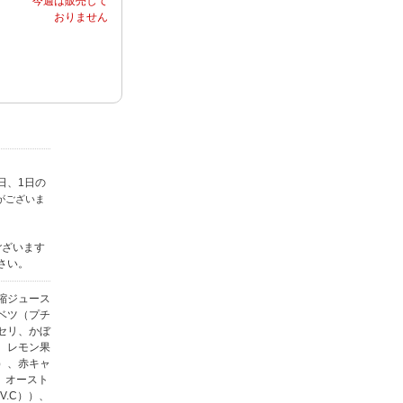
日、1日の
がございま
ございます
さい。
縮ジュース
ベツ（プチ
セリ、かぼ
、レモン果
）、赤キャ
、オースト
.C））、