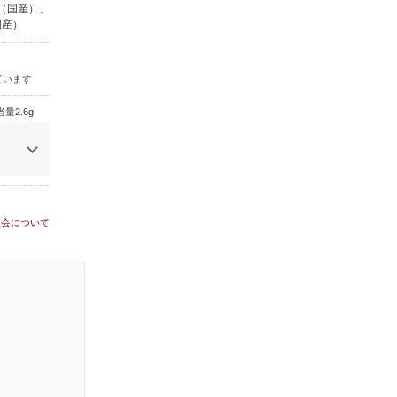
（国産）、
国産）
ています
量2.6g
員会について