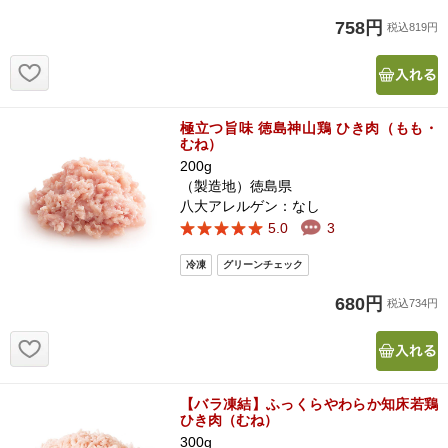
758円
税込819円
お気に入り追加
極立つ旨味 徳島神山鶏 ひき肉（もも・
むね）
200g
（製造地）徳島県
八大アレルゲン：なし
5.0
3
680円
税込734円
お気に入り追加
【バラ凍結】ふっくらやわらか知床若鶏
ひき肉（むね）
300g