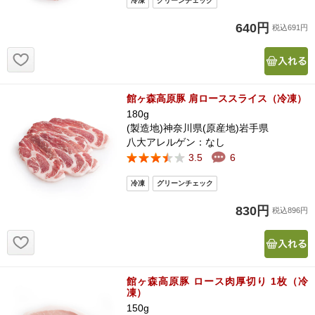
640円
税込691円
お気に入り追加
館ヶ森高原豚 肩ローススライス（冷凍）
180g
(製造地)神奈川県(原産地)岩手県
八大アレルゲン：なし
3.5
6
830円
税込896円
お気に入り追加
館ヶ森高原豚 ロース肉厚切り 1枚（冷
凍）
150g