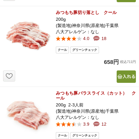
みつもち豚切り落とし クール
200g
(製造地)神奈川県(原産地)千葉県
八大アレルゲン：なし
4.0
18
658円
税込711円
お気に入り追加
みつもち豚バラスライス（カット） ク
ール
200g 2-3人前
(製造地)神奈川県(原産地)千葉県
八大アレルゲン：なし
3.9
12