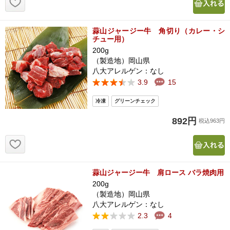
蒜山ジャージー牛 角切り（カレー・シ
チュー用）
200g
（製造地）岡山県
八大アレルゲン：なし
3.9
15
892円
税込963円
お気に入り追加
蒜山ジャージー牛 肩ロース バラ焼肉用
200g
（製造地）岡山県
八大アレルゲン：なし
2.3
4