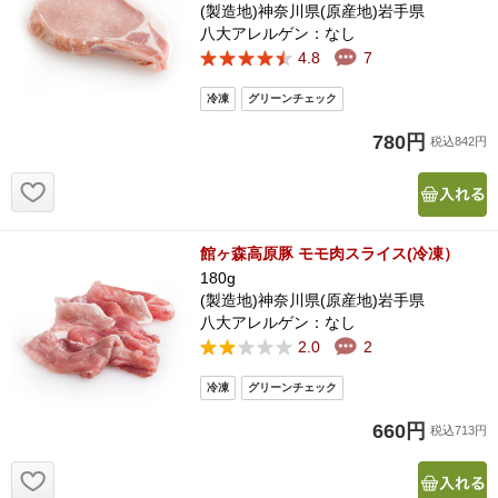
(製造地)神奈川県(原産地)岩手県
八大アレルゲン：なし
4.8
7
780円
税込842円
お気に入り追加
館ヶ森高原豚 モモ肉スライス(冷凍）
180g
(製造地)神奈川県(原産地)岩手県
八大アレルゲン：なし
2.0
2
660円
税込713円
お気に入り追加