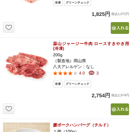
1,825円
税込1,971円
お気に入り追加
蒜山ジャージー牛肉 ロースすきやき用
(冷凍)
200g
（製造地）岡山県
八大アレルゲン：なし
4.0
3
2,754円
税込2,974円
お気に入り追加
媛ポークハンバーグ（チルド）
１個（100g）