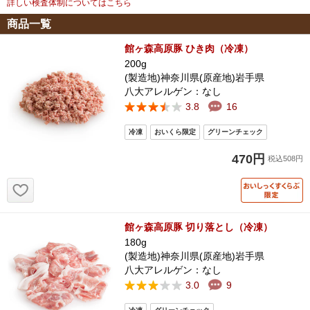
詳しい検査体制についてはこちら
商品一覧
館ヶ森高原豚 ひき肉（冷凍）
200g
(製造地)神奈川県(原産地)岩手県
八大アレルゲン：なし
3.8
16
470円
税込508円
お気に入り追加
館ヶ森高原豚 切り落とし（冷凍）
180g
(製造地)神奈川県(原産地)岩手県
八大アレルゲン：なし
3.0
9