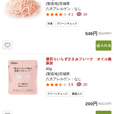
(製造地)茨城県
八大アレルゲン：なし
4.1
16
546円
税込590円
お気に入り追加
液切りいらずささみフレーク オイル無
添加
40g
(製造地)宮城県
八大アレルゲン：なし
3.9
20
200円
税込216円
お気に入り追加