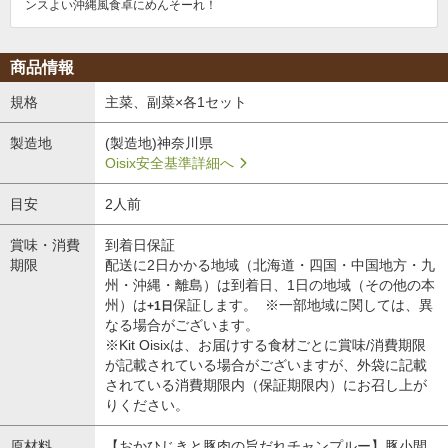
ンスよい沖縄風食卓にめんそーれ！