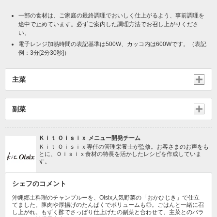
一部の食材は、ご家庭の最終調理でおいしく仕上がるよう、事前調理を
途中で止めています。必ずご案内した調理方法でお召し上がりくださ
い。
電子レンジ加熱時間の表記基準は500W、カッコ内は600Wです。（表記
例：3分[2分30秒]）
主菜
副菜
Ｋｉｔ Ｏｉｓｉｘ メニュー開発チーム
Ｋｉｔ Ｏｉｓｉｘ専任の管理栄養士が監修。お客さまのお声をも
とに、Ｏｉｓｉｘ食材の特長を活かしたレシピを作成していま
す。
シェフのコメント
沖縄郷土料理のチャンプルーを、Oisix人気野菜の「おかひじき」で仕立
てました。豚肉や厚揚げのたんぱくでボリュームも◎。ごはんと一緒に召
し上がれ。もずく酢でさっぱり仕上げたの副菜と合わせて、主菜とのバラ