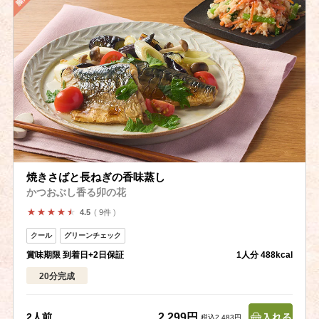
焼きさばと長ねぎの香味蒸し
かつおぶし香る卯の花
9件
4.5
賞味期限 到着日+2日保証
1人分 488kcal
20分完成
2,299円
2人前
税込2,483円