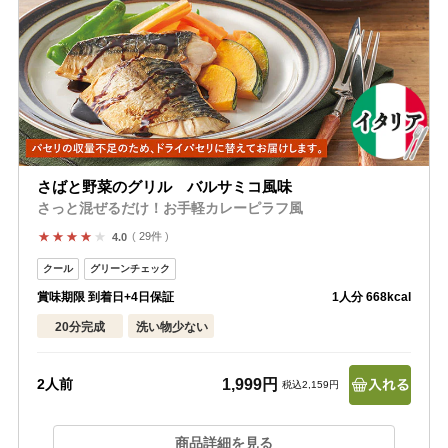
さばと野菜のグリル バルサミコ風味
さっと混ぜるだけ！お手軽カレーピラフ風
29件
4.0
賞味期限 到着日+4日保証
1人分 668kcal
20分完成
洗い物少ない
1,999円
2人前
税込2,159円
商品詳細を見る