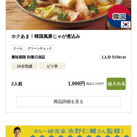
ホクあま！韓国風豚じゃが煮込み
賞味期限 到着日保証
1人分 515kcal
20分完成
ピリ辛
1,999円
2人前
税込2,159円
商品詳細を見る