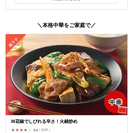
＼本格中華をご家庭で／
W花椒でしびれる辛さ！火鍋炒め
61件
4.4