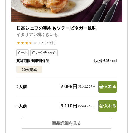
日高シェフの鶏ももソテービネガー風味
イタリアン粉ふきいも
32件
3.7
賞味期限 到着日保証
1人分 645kcal
20分完成
2,099円
2人前
税込2,267円
3,110円
3人前
税込3,359円
商品詳細を見る