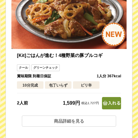
[Kit]ごはんが進む！4種野菜の豚プルコギ
賞味期限 到着日保証
1人分 367kcal
10分完成
包丁いらず
ピリ辛
1,599円
2人前
税込1,727円
商品詳細を見る