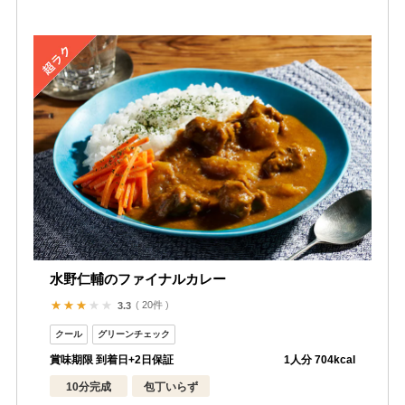
水野仁輔のファイナルカレー
20件
3.3
賞味期限 到着日+2日保証
1人分 704kcal
10分完成
包丁いらず