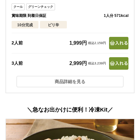
賞味期限 到着日保証
1人分 571kcal
10分完成
ピリ辛
1,999円
2人前
税込2,159円
2,999円
3人前
税込3,239円
商品詳細を見る
＼急なお出かけに便利！冷凍Kit／