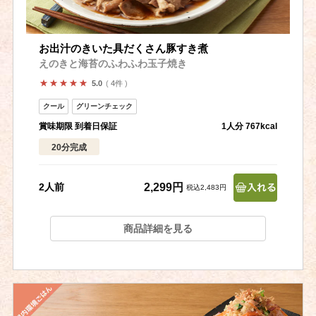
お出汁のきいた具だくさん豚すき煮
えのきと海苔のふわふわ玉子焼き
4件
5.0
賞味期限 到着日保証
1人分 767kcal
20分完成
2,299円
2人前
税込2,483円
商品詳細を見る