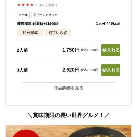
34件
4.2
賞味期限 到着日+2日保証
1人分 449kcal
10分完成
包丁いらず
1,750円
2人前
税込1,890円
2,620円
3人前
税込2,830円
商品詳細を見る
＼賞味期限の長い世界グルメ！／