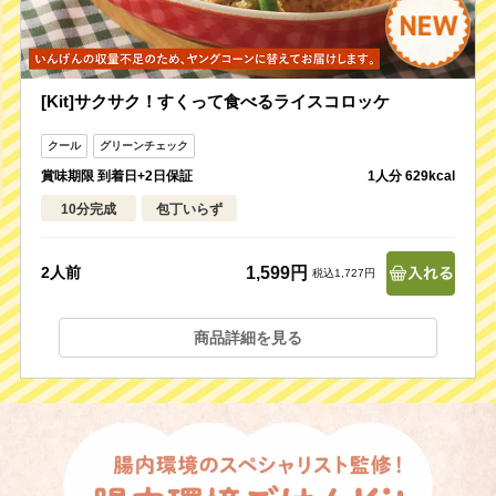
[Kit]サクサク！すくって食べるライスコロッケ
賞味期限 到着日+2日保証
1人分 629kcal
10分完成
包丁いらず
1,599円
2人前
税込1,727円
商品詳細を見る