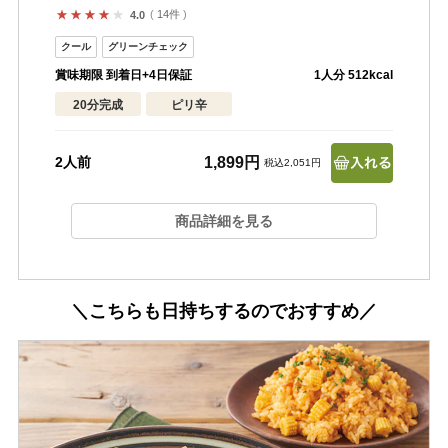
14件
4.0
賞味期限 到着日+4日保証
1人分 512kcal
20分完成
ピリ辛
1,899円
2人前
税込2,051円
商品詳細を見る
＼こちらも日持ちするのでおすすめ／