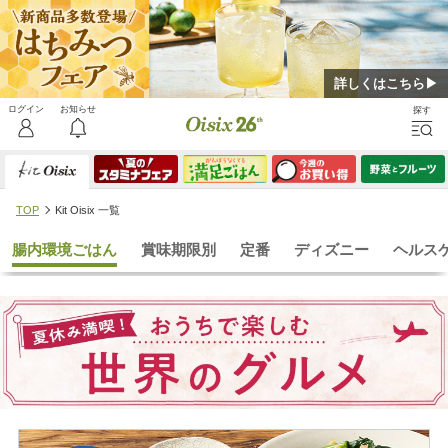
詳しくはこちら▶
TOP
Kit Oisix 一覧
腸内環境ごはん
賞味期限別
定番
ディズニー
ヘルス