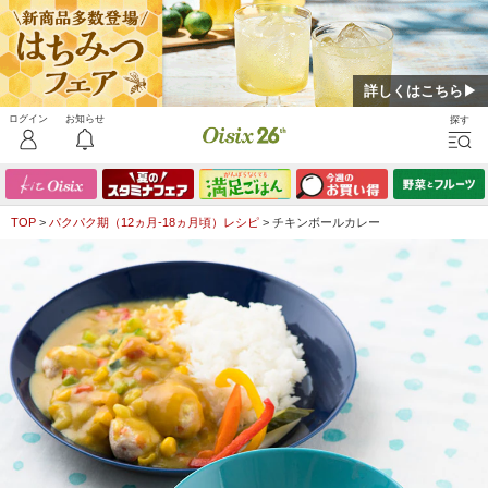
詳しくはこちら▶
TOP
>
パクパク期（12ヵ月-18ヵ月頃）レシピ
>
チキンボールカレー