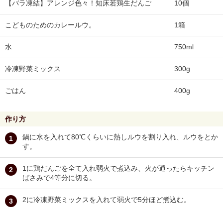
【バラ凍結】アレンジ色々！知床若鶏生だんご
10個
こどものためのカレールウ。
1箱
水
750ml
冷凍野菜ミックス
300g
ごはん
400g
作り方
鍋に水を入れて80℃くらいに熱しルウを割り入れ、ルウをとか
す。
1に鶏だんごを全て入れ弱火で煮込み、火が通ったらキッチン
ばさみで4等分に切る。
2に冷凍野菜ミックスを入れて弱火で5分ほど煮込む。