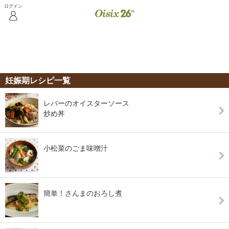
おためし
安心とおいしさの秘
お店の中
ご入会は
セット
密
を見る
こちら
妊娠期レシピ一覧
レバーのオイスターソース
炒め丼
小松菜のごま味噌汁
簡単！さんまのおろし煮