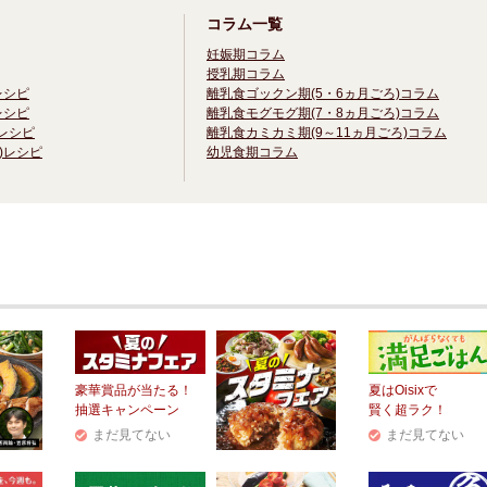
コラム一覧
妊娠期コラム
授乳期コラム
レシピ
離乳食ゴックン期(5・6ヵ月ごろ)コラム
レシピ
離乳食モグモグ期(7・8ヵ月ごろ)コラム
)レシピ
離乳食カミカミ期(9～11ヵ月ごろ)コラム
)レシピ
幼児食期コラム
豪華賞品が当たる！
夏はOisixで
抽選キャンペーン
賢く超ラク！
まだ見てない
まだ見てない