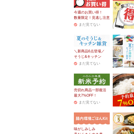
今週のお買い得！
数量限定！見逃し注意
まだ見てない
＼新商品6点登場／
そうじ&キッチン
まだ見てない
売切れ商品一部復活
最大7%OFF！
まだ見てない
味がしみしみ