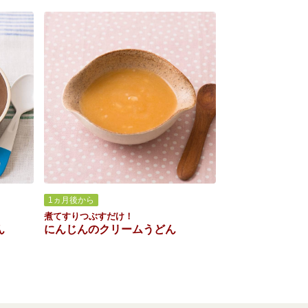
1ヵ月後から
煮てすりつぶすだけ！
ん
にんじんのクリームうどん