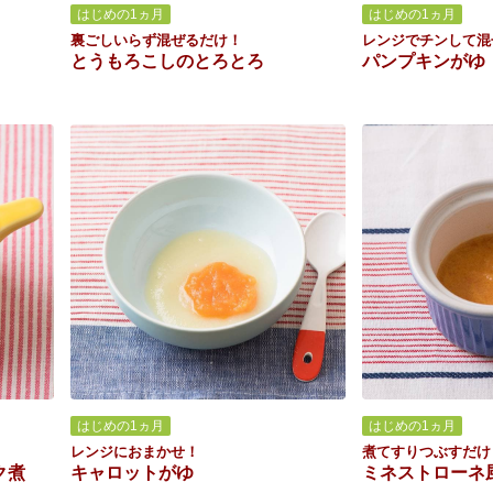
はじめの1ヵ月
はじめの1ヵ月
裏ごしいらず混ぜるだけ！
レンジでチンして混
とうもろこしのとろとろ
パンプキンがゆ
はじめの1ヵ月
はじめの1ヵ月
レンジにおまかせ！
煮てすりつぶすだけ
ク煮
キャロットがゆ
ミネストローネ