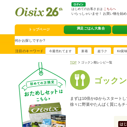
はじめてのお客さまは
こちらへ
いらっしゃいませ！ お買い物を始
満足ごはん大集合
トップページ
スタミナフェア
豪華賞品が当たるチャンス
注目のキーワード
今週売れてます
新着
超ラク
Kit
満足ごはん大集
おすすめ！出汁付き肉吸い
TOP
ゴックン期レシピ一覧
イチ推し！今週
ゴックン
真アジのおぼろ昆布〆
そうじ&キッチ
夏に便利！新商品6点登場
まずは10倍かゆからスタートし
徐々に野菜やたんぱく質にもチ
熊本地震への緊
寄付付き商品取り扱い中
はじ