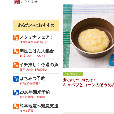
おとりよせ
あなたへのおすすめ
スタミナフェア！
抽選で豪華賞品当たる
満足ごはん大集合
頑張らなくてもOK！
イチ推し！今週の魚
真アジのおぼろ昆布〆
1ヵ月後から
はちみつ予約
煮てすりつぶすだけ！
新商品5点登場！
キャベツとコーンのそうめ
2026年新米予約
売切れ商品一部復活！
熊本地震へ緊急支援
食べて応援！