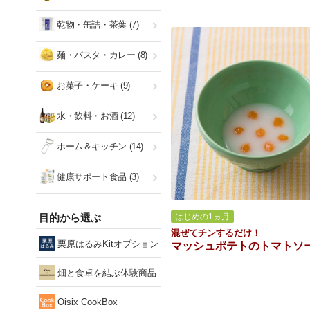
乾物・缶詰・茶葉
(7)
麺・パスタ・カレー
(8)
お菓子・ケーキ
(9)
水・飲料・お酒
(12)
ホーム＆キッチン
(14)
健康サポート食品
(3)
目的から選ぶ
はじめの1ヵ月
混ぜてチンするだけ！
栗原はるみKitオプション
マッシュポテトのトマトソ
畑と食卓を結ぶ体験商品
Oisix CookBox