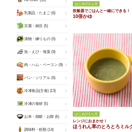
はじめの1ヵ月
炊飯器でごはんと一緒にできる！
乳製品・たまご
(6)
10倍かゆ
豆腐・納豆
(5)
漬物・練りもの
(5)
魚・えび・海藻
(9)
肉・ハム・ベーコン
(9)
パン・シリアル
(6)
冷凍食品(主食)
(13)
冷凍の食材
(5)
はじめの1ヵ月
お米・雑穀・お餅
(6)
レンジにおまかせ！
ほうれん草のとろとろミル
調味料・粉類
(14)