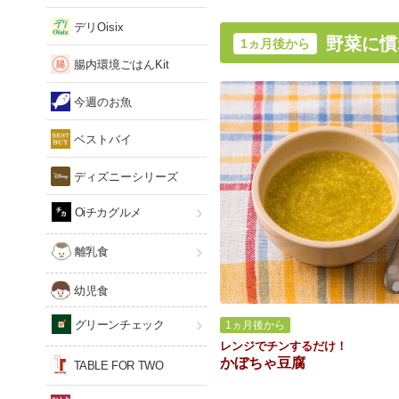
デリOisix
野菜に慣
1ヵ月後から
腸内環境ごはんKit
今週のお魚
ベストバイ
ディズニーシリーズ
Oiチカグルメ
離乳食
幼児食
グリーンチェック
1ヵ月後から
レンジでチンするだけ！
かぼちゃ豆腐
TABLE FOR TWO