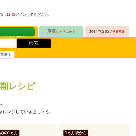
めるには
ログイン
してください。
健康サポート食品
産直
おせち2027
おとりよせ！
超超早割
人気No.1
定番人気ロングセラー
！
ヘルスケアKit
検索
ヘルスケアKit
10年連続No.1

愛され続けて23年

信州さみずりんご制覇
和洋おせち
賞味期限別
健康サポート食品
合
毎日をアクティブに！
人気No.2
伝統的な和風おせちを楽しむ
ナガノパープルも！

人気「高砂」の

3品作れるバランス献立
の魚
鶏ごぼうごはん
信州フルーツ定期便
和風特化お重
期レシピ
人気No.3
人気ブランド監修！
ファンが年々増！

乾杯のお供にも！

ン雑貨
生沼さんの甘熟梨
洗練された洋風素材
て、
人気No.4
クリームチーズたっぷり
ャレンジしていきましょう。
急支援
貴重な黄桃食べ比べ

人気品目を増量！

奥山さんの幸せの黄桃
家族でたっぷり楽しむ
人気No.5
和・洋・中　よくばりセット
めの1ヵ月
1ヵ月後から