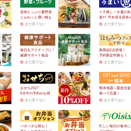
旨味たっぷり夏野菜
イチ推し！今週の魚
じゅわっと濃い桃も
真ｱｼﾞのおぼろ昆布
まだ見てない
まだ見てない
毎日をアクティブに！
新商品5点登場！
健康サポート食品
予約限定特典も！
まだ見てない
まだ見てない
おせち2027
熊本地震へ緊急支援
8月中の予約がお得
食べて応援！
まだ見てない
まだ見てない
バタバタな朝も！
忙しい毎日の食卓に