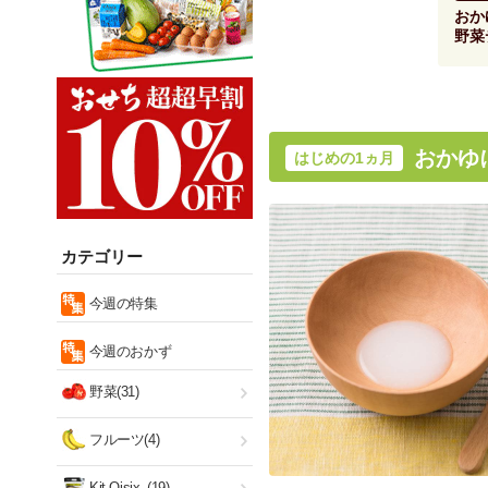
おか
野菜
おかゆ
はじめの1ヵ月
カテゴリー
今週の特集
今週のおかず
野菜(31)
フルーツ(4)
Kit Oisix
(19)