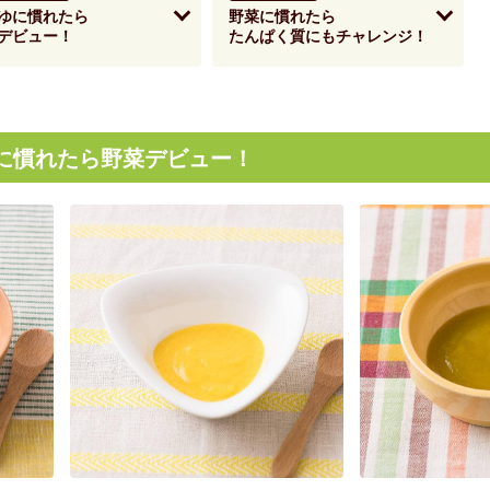
夏にピッタリ

人気二段重「高砂」と

ゆに慣れたら
野菜に慣れたら
モチモチ食感チーズ
本格中華オードブル
デビュー！
たんぱく質にもチャレンジ！
に慣れたら野菜デビュー！