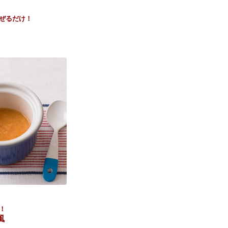
ぜるだけ！
！
風