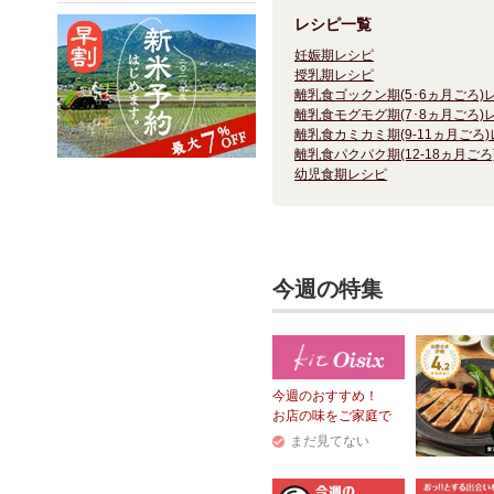
レシピ一覧
妊娠期レシピ
授乳期レシピ
離乳食ゴックン期(5･6ヵ月ごろ)
離乳食モグモグ期(7･8ヵ月ごろ)
離乳食カミカミ期(9-11ヵ月ごろ
離乳食パクパク期(12-18ヵ月ごろ
幼児食期レシピ
今週の特集
今週のおすすめ！
お店の味をご家庭で
まだ見てない