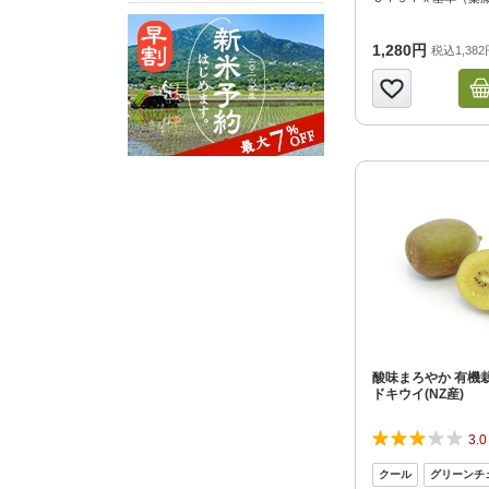
1,280円
税込1,382
酸味まろやか 有機
ドキウイ(NZ産)
3.0