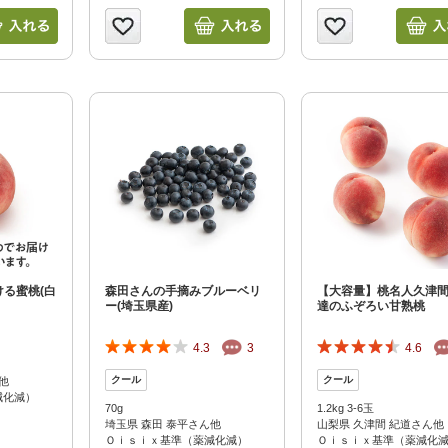
ける蜜桃(白
森田さんの手摘みブルーベリ
【大容量】桃名人久津
ー(埼玉県産)
達のふぞろい甘熟桃
4.3
3
4.6
他
減化減）
70g
1.2kg 3-6玉
埼玉県 森田 泰平さん他
山梨県 久津間 紀道さん他
Ｏｉｓｉｘ基準（薬減化減）
Ｏｉｓｉｘ基準（薬減化