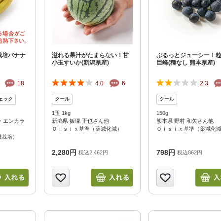
夏にピッタリ

人気二段重「高砂」と

モチモチ食感チーズ
本格中華オードブル
栽培バナナ
溢れる果汁がたまらない！甘
ぷるっとジューシー！
小玉すいか(新潟県産)
巨峰(種なし 熊本県産)
18
4.0
6
2.3
1玉 1kg
150g
・エンカラ
新潟県 飯塚 正也さん他
熊本県 野村 和矢さん他
Ｏｉｓｉｘ基準（薬減化減）
Ｏｉｓｉｘ基準（薬減化
機栽培）
2,280円
798円
税込2,462円
税込862円