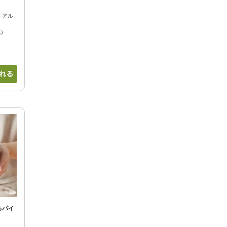
・アル
減）
るパイ