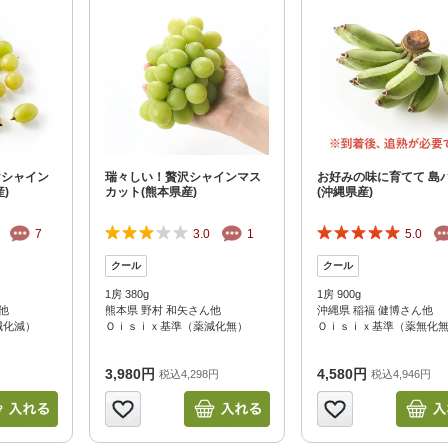
けシャイン
瑞々しい！贅沢シャインマス
お好みの味に育てて 島
)
カット(熊本県産)
(沖縄県産)
7
3.0
1
5.0
1房 380g
1房 900g
他
熊本県 野村 和矢さん他
沖縄県 稲福 健博さん他
減化減）
Ｏｉｓｉｘ基準（薬減化無）
Ｏｉｓｉｘ基準（薬無化
3,980円
4,580円
税込4,298円
税込4,946円