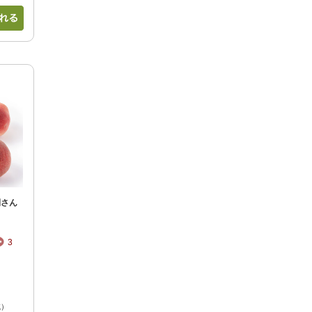
間さん
3
減）