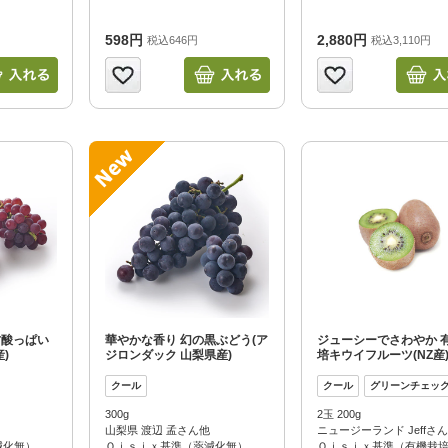
598円
2,880円
税込646円
税込3,110円
甘酸っぱい
華やかな香り 幻の黒ぶどう(ア
ジューシーでさわやか 
)
ジロンダック 山梨県産)
培キウイフルーツ(NZ産
300g
2玉 200g
山梨県 渡辺 孟さん他
ニュージーランド Jeffさ
減化無）
Ｏｉｓｉｘ基準（薬減化無）
Ｏｉｓｉｘ基準（有機栽