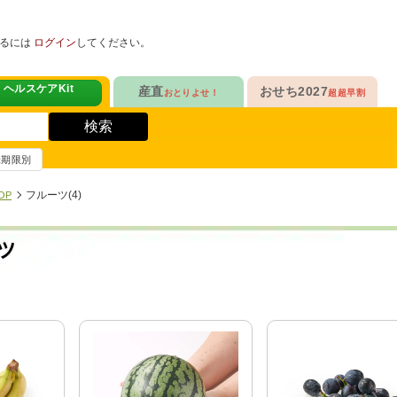
めるには
ログイン
してください。
ヘルスケアKit
産直
おせち2027
おとりよせ！
超超早割
人気No.1
定番人気ロングセラー
！
ヘルスケアKit
検索
ヘルスケアKit
10年連続No.1

愛され続けて23年

信州さみずりんご制覇
和洋おせち
賞味期限別
健康サポート食品
合
毎日をアクティブに！
人気No.2
伝統的な和風おせちを楽しむ
フルーツ(4)
OP
ナガノパープルも！

人気「高砂」の

3品作れるバランス献立
の魚
鶏ごぼうごはん
信州フルーツ定期便
和風特化お重
人気No.3
人気ブランド監修！
ファンが年々増！

乾杯のお供にも！

ン雑貨
生沼さんの甘熟梨
洗練された洋風素材
人気No.4
クリームチーズたっぷり
急支援
貴重な黄桃食べ比べ

人気品目を増量！

奥山さんの幸せの黄桃
家族でたっぷり楽しむ
人気No.5
和・洋・中　よくばりセット