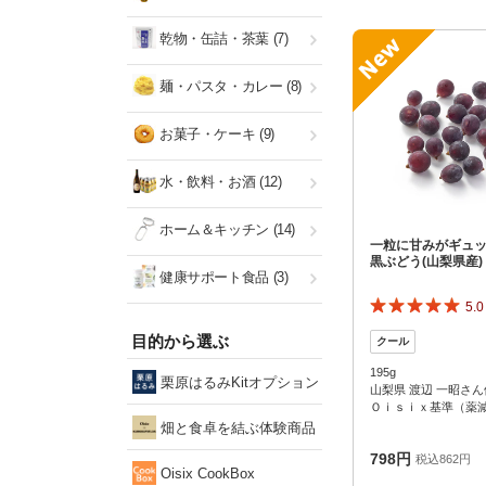
乾物・缶詰・茶葉
(7)
麺・パスタ・カレー
(8)
お菓子・ケーキ
(9)
水・飲料・お酒
(12)
ホーム＆キッチン
(14)
一粒に甘みがギュッ
黒ぶどう(山梨県産)
健康サポート食品
(3)
5.0
目的から選ぶ
195g
栗原はるみKitオプション
山梨県 渡辺 一昭さん
Ｏｉｓｉｘ基準（薬
畑と食卓を結ぶ体験商品
798円
税込862円
Oisix CookBox