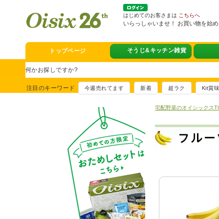
はじめてのお客さまは
こちらへ
いらっしゃいませ！ お買い物を始
熊本地震への緊急支援
トップページ
スタミナフェア
豪華賞品が当たるチャンス
注目のキーワード
今週売れてます
新着
超ラク
Kit
満足ごはん大集
おすすめ！出汁付き肉吸い
宅配野菜のオイシックスT
イチ推し！今週
真アジのおぼろ昆布〆
そうじ&キッチ
夏に便利！新商品6点登場
熊本地震への緊
寄付付き商品取り扱い中