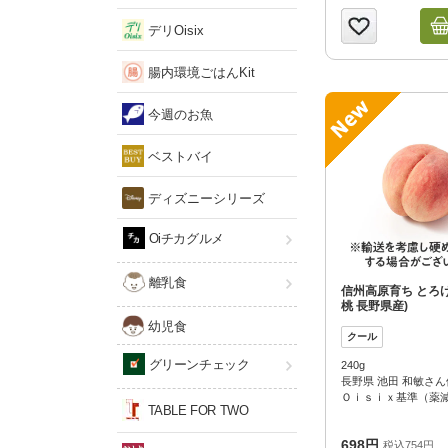
デリOisix
腸内環境ごはんKit
今週のお魚
ベストバイ
ディズニーシリーズ
Oiチカグルメ
離乳食
信州高原育ち とろ
桃 長野県産)
幼児食
グリーンチェック
240g
長野県 池田 和敏さん
Ｏｉｓｉｘ基準（薬
TABLE FOR TWO
698円
税込754円