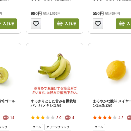
980円
550円
円
税込1,058円
税込594円
栽培ゴール
すっきりとした甘み有機栽培
まろやかな酸味 メイヤ
バナナ(メキシコ産)
ン1玉(NZ産)
14
3.0
4
4.2