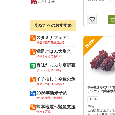
おとりよせ
あなたへのおすすめ
スタミナフェア！
抽選で豪華賞品当たる
満足ごはん大集合
頑張らなくてもOK！
旨味たっぷり夏野菜
じゅわっと濃い桃も
イチ推し！今週の魚
真アジのおぼろ昆布〆
手が止まらない！
デラウェア(山梨県産
2026年新米予約
売切れ商品一部復活！
熊本地震へ緊急支援
300g
山梨県 渡辺 孟さん他
食べて応援！
Ｏｉｓｉｘ基準（薬