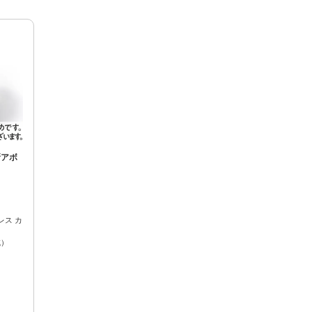
新アボ
レス カ
減）