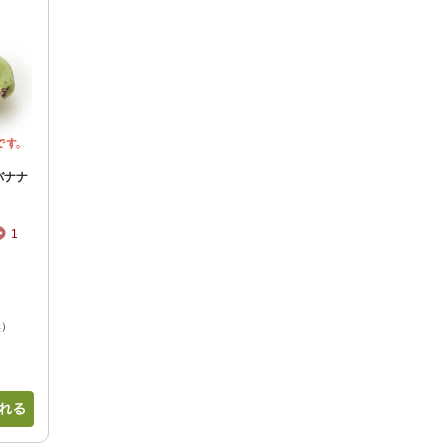
バナナ
1
無）