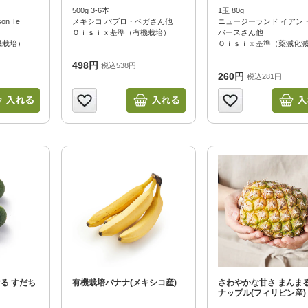
500g 3-6本
1玉 80g
n Te
メキシコ パブロ・ベガさん他
ニュージーランド イアン
Ｏｉｓｉｘ基準（有機栽培）
バースさん他
機栽培）
Ｏｉｓｉｘ基準（薬減化
498円
税込538円
260円
税込281円
る すだち
有機栽培バナナ(メキシコ産)
さわやかな甘さ まんま
ナップル(フィリピン産)