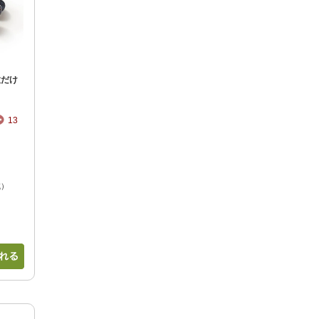
粒だけ
13
減）