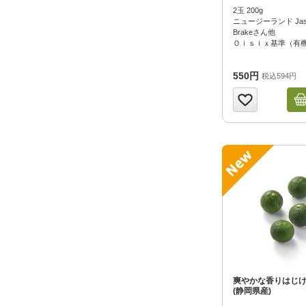
2玉 200g
ニュージーランド Jaso
Brakeさん他
Ｏｉｓｉｘ基準（有
550円
税込594円
爽やかな香りはじけ
(静岡県産)