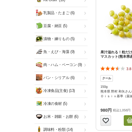
乳製品・たまご
(6)
豆腐・納豆
(5)
漬物・練りもの
(5)
魚・えび・海藻
(9)
果汁溢れる！粒だ
マスカット(熊本県産
肉・ハム・ベーコン
(9)
3.8
パン・シリアル
(6)
150g
冷凍食品(主食)
(13)
熊本県 野村 和矢さん
Ｏｉｓｉｘ基準（薬
冷凍の食材
(5)
980円
税込1,058円
お米・雑穀・お餅
(6)
調味料・粉類
(14)