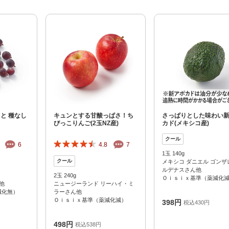
と 種なし
キュンとする甘酸っぱさ！ち
さっぱりとした味わい
びっこりんご(2玉NZ産)
カド(メキシコ産)
6
4.8
7
1玉 140g
メキシコ ダニエル ゴンザ
ルデナスさん他
2玉 240g
Ｏｉｓｉｘ基準（薬減化
他
ニュージーランド リーハイ・ミ
減化無）
ラーさん他
Ｏｉｓｉｘ基準（薬減化減）
398円
税込430円
498円
税込538円