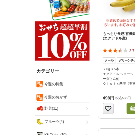
もっちり食感 有機
(エクアドル産)
3.7
500g 3-5本
カテゴリー
エクアドル ジョージ
ーダさん他
今週の特集
Ｏｉｓｉｘ基準（有
今週のおかず
498円
税込538円
野菜(31)
フルーツ(4)
Kit Oisix
(19)