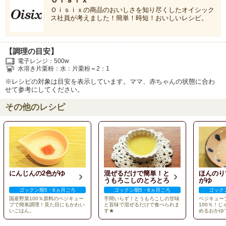
Ｏｉｓｉｘの商品のおいしさを知り尽くしたオイシック
ス社員が考えました！簡単！時短！おいしいレシピ。
【調理の目安】
電子レンジ：500w
水溶き片栗粉：水：片栗粉＝2：1
※レシピの対象は目安を表示しています。ママ、赤ちゃんの状態に合わ
せて参考にしてください。
その他のレシピ
にんじんの2色がゆ
混ぜるだけで簡単！と
ほんのり
うもろこしのとろとろ
がゆ
ゴックン期5・6ヵ月ごろ
ゴックン期5・6ヵ月ごろ
ゴック
国産野菜100％原料のベジキュー
手間いらず！とうもろこしの甘味
ベジキュー
ブで簡単調理！見た目にもかわい
と旨味で混ぜるだけで食べられま
100％！
いごはん。
す★
めるおかゆ