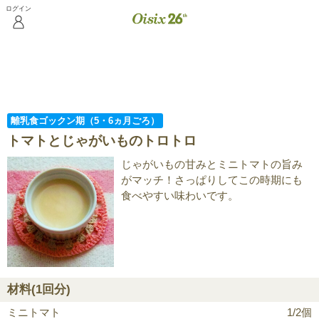
おためし
安心とおいしさの秘
お店の中
ご入会は
セット
密
を見る
こちら
離乳食ゴックン期（5・6ヵ月ごろ）
トマトとじゃがいものトロトロ
じゃがいもの甘みとミニトマトの旨み
がマッチ！さっぱりしてこの時期にも
食べやすい味わいです。
材料(1回分)
ミニトマト
1/2個