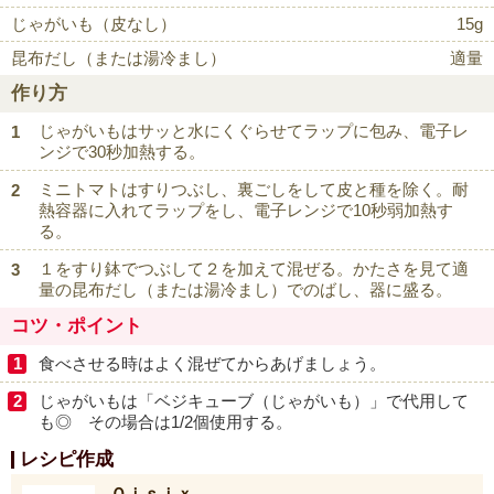
じゃがいも（皮なし）
15g
昆布だし（または湯冷まし）
適量
作り方
じゃがいもはサッと水にくぐらせてラップに包み、電子レ
ンジで30秒加熱する。
ミニトマトはすりつぶし、裏ごしをして皮と種を除く。耐
熱容器に入れてラップをし、電子レンジで10秒弱加熱す
る。
１をすり鉢でつぶして２を加えて混ぜる。かたさを見て適
量の昆布だし（または湯冷まし）でのばし、器に盛る。
コツ・ポイント
食べさせる時はよく混ぜてからあげましょう。
じゃがいもは「ベジキューブ（じゃがいも）」で代用して
も◎ その場合は1/2個使用する。
レシピ作成
Ｏｉｓｉｘ