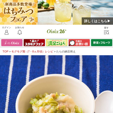
詳しくはこちら▶
TOP
>
モグモグ期（7・8ヵ月頃）レシピ
>
たらの納豆和え