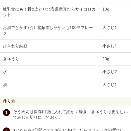
離乳食にも！骨&皮とり北海道産真だらサイコロカ
10g
ット
お湯でとかすだけ 北海道じゃがいも100％フレー
大さじ1
ク
ひきわり納豆
小さじ1
きゅうり
20g
水
小さじ2
湯
大さじ1
作り方
そうめんは保存用袋に入れて細かく砕き、きゅうりは皮をむい
てみじん切りにしておく。
1とたらを3分間ゆでてざるにあげ、たらはフォークの背でほ