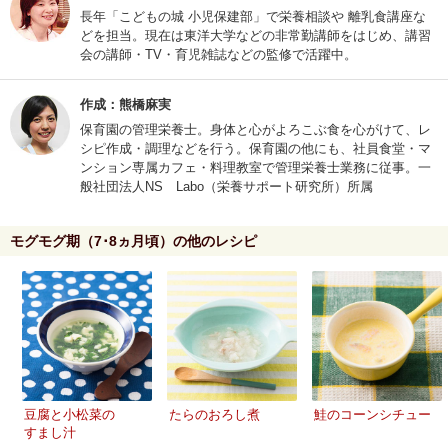
長年「こどもの城 小児保建部」で栄養相談や 離乳食講座な
どを担当。現在は東洋大学などの非常勤講師をはじめ、講習
会の講師・TV・育児雑誌などの監修で活躍中。
作成：熊橋麻実
保育園の管理栄養士。身体と心がよろこぶ食を心がけて、レ
シピ作成・調理などを行う。保育園の他にも、社員食堂・マ
ンション専属カフェ・料理教室で管理栄養士業務に従事。一
般社団法人NS Labo（栄養サポート研究所）所属
モグモグ期（7･8ヵ月頃）の他のレシピ
豆腐と小松菜の
たらのおろし煮
鮭のコーンシチュー
すまし汁