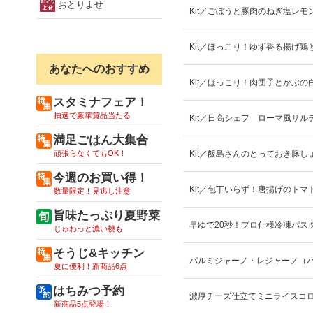
おとりよせ
Kit／ごぼうと豚肉のねぎ塩レモ
Kit／ほっこり！ゆず香る揚げ鶏
あなたへのおすすめ
Kit／ほっこり！肉団子とかぶの
スタミナフェア！
抽選で豪華賞品当たる
Kit／日高シェフ ローマ風サル
満足ごはん大集合
頑張らなくてもOK！
Kit／飯島さんのとっておき豚し
今週のお買い得！
Kit／包丁いらず！唐揚げのトマ
数量限定！見逃し注意
旨味たっぷり夏野菜
早ゆで20秒！プロ仕様冷凍パス
じゅわっと濃い桃も
そうじ&キッチン
パルミジャーノ・レジャーノ（
夏に便利！新商品6点
はちみつ予約
濃厚チーズ仕立てミニライスコ
新商品5点登場！