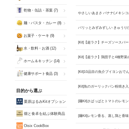
乾物・缶詰・茶葉
(7)
やさしいあまさ バナナ(メキシコ
麺・パスタ・カレー
(8)
パリッとみずみずしい きゅうり(
お菓子・ケーキ
(9)
[Kit]【超ラク】チーズソースバ
水・飲料・お酒
(12)
[Kit]【超ラク】鶏団子と4種野
ホーム＆キッチン
(14)
[Kit]10品目の魚介ブイヨンおで
健康サポート食品
(3)
[Kit]魚のガーリックパン粉焼き
目的から選ぶ
[麺Kit]さばっぱとトマトのレモ
栗原はるみKitオプション
畑と食卓を結ぶ体験商品
[麺Kit]レモン香る、蒸し鶏と香
Oisix CookBox