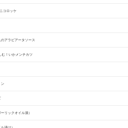
ニコロッケ
人のアラビアータソース
楽しむ！いかメンチカツ
リン
ズ
ガーリックオイル漬）
イル漬け）