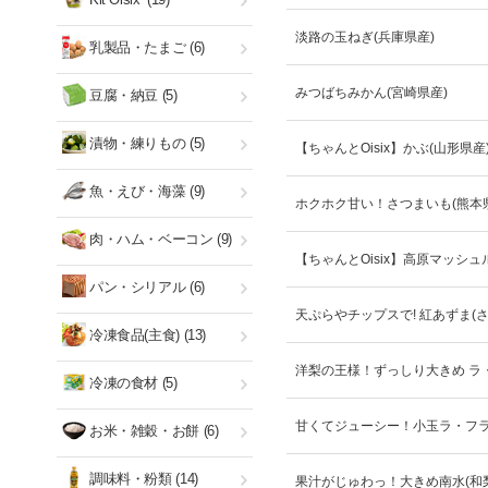
淡路の玉ねぎ(兵庫県産)
乳製品・たまご
(6)
みつばちみかん(宮崎県産)
豆腐・納豆
(5)
漬物・練りもの
(5)
【ちゃんとOisix】かぶ(山形県産
魚・えび・海藻
(9)
ホクホク甘い！さつまいも(熊本
肉・ハム・ベーコン
(9)
【ちゃんとOisix】高原マッシュ
パン・シリアル
(6)
天ぷらやチップスで! 紅あずま(さ
冷凍食品(主食)
(13)
洋梨の王様！ずっしり大きめ ラ・
冷凍の食材
(5)
甘くてジューシー！小玉ラ・フラ
お米・雑穀・お餅
(6)
調味料・粉類
(14)
果汁がじゅわっ！大きめ南水(和梨