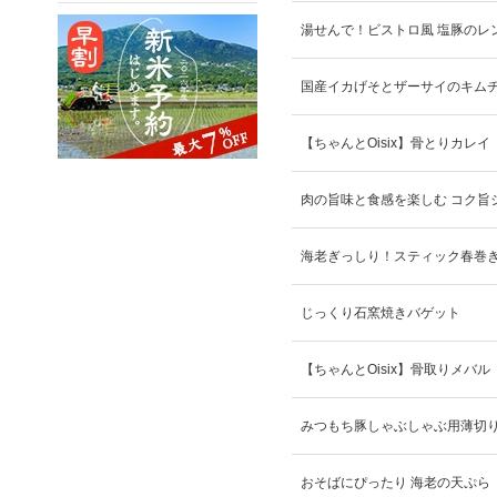
湯せんで！ビストロ風 塩豚のレ
国産イカげそとザーサイのキム
【ちゃんとOisix】骨とりカレイ
肉の旨味と食感を楽しむ コク旨
海老ぎっしり！スティック春巻
じっくり石窯焼きバゲット
【ちゃんとOisix】骨取りメバル
みつもち豚しゃぶしゃぶ用薄切
おそばにぴったり 海老の天ぷら