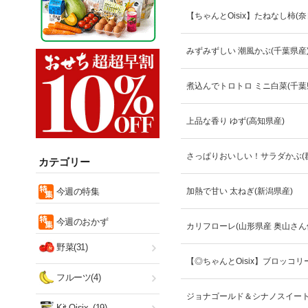
【ちゃんとOisix】たねなし柿(奈
みずみずしい 潮風かぶ(千葉県産
煮込んでトロトロ ミニ白菜(千葉
上品な香り ゆず(高知県産)
さっぱりおいしい！サラダかぶ(
カテゴリー
今週の特集
加熱で甘い 太ねぎ(新潟県産)
今週のおかず
カリフローレ(山形県産 奥山さん
野菜(31)
【◎ちゃんとOisix】ブロッコリ
フルーツ(4)
ジョナゴールド＆シナノスイート(
Kit Oisix
(19)