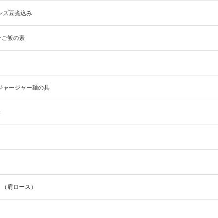
ンズ豆煮込み
チご飯の素
ジャージャー麺の具
き
り（肩ロース）