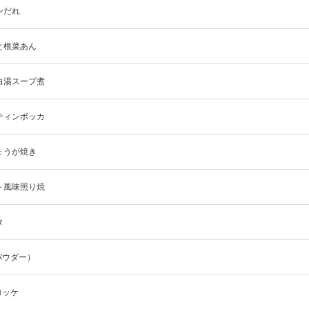
ンだれ
と根菜あん
白湯スープ煮
ティンボッカ
ょうが焼き
ト風味照り焼
タ
パウダー）
ロッケ