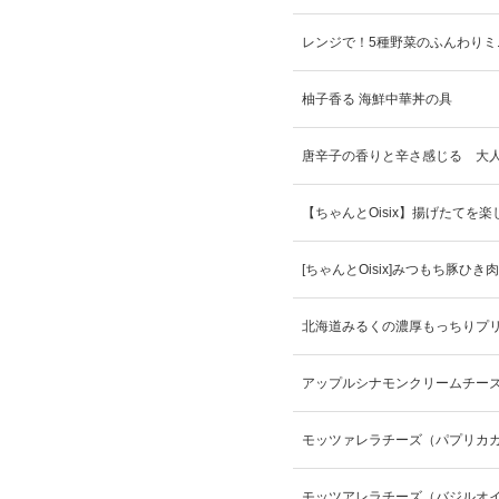
レンジで！5種野菜のふんわりミ
柚子香る 海鮮中華丼の具
唐辛子の香りと辛さ感じる 大
【ちゃんとOisix】揚げたてを
[ちゃんとOisix]みつもち豚ひき肉
北海道みるくの濃厚もっちりプ
アップルシナモンクリームチー
モッツァレラチーズ（パプリカ
モッツアレラチーズ（バジルオ