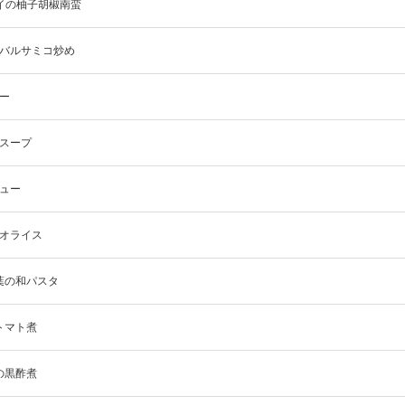
レイの柚子胡椒南蛮
のバルサミコ炒め
レー
々スープ
チュー
パオライス
葉の和パスタ
トマト煮
の黒酢煮