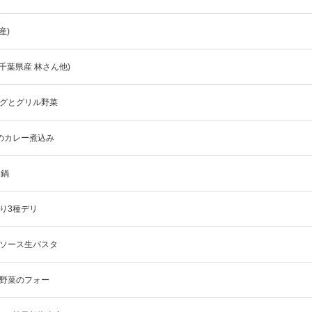
産)
千葉県産 林さん他)
ーグとグリル野菜
菜のカレー煮込み
ん鍋
入り3種デリ
ンソース生パスタ
味野菜のフォー