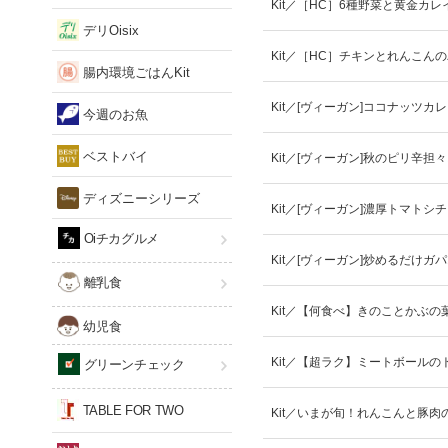
Kit／［HC］6種野菜と黄金カ
デリOisix
Kit／［HC］チキンとれんこん
腸内環境ごはんKit
Kit／[ヴィーガン]ココナッツカ
今週のお魚
ベストバイ
Kit／[ヴィーガン]秋のピリ辛担
ディズニーシリーズ
Kit／[ヴィーガン]濃厚トマトシ
Oiチカグルメ
Kit／[ヴィーガン]炒めるだけガ
離乳食
Kit／【何食べ】きのことかぶの
幼児食
Kit／【超ラク】ミートボールの
グリーンチェック
TABLE FOR TWO
Kit／いまが旬！れんこんと豚肉