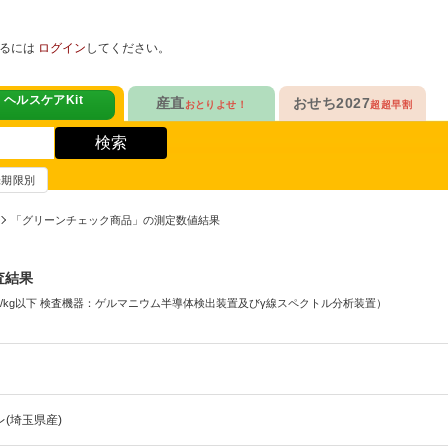
めるには
ログイン
してください。
ヘルスケアKit
産直
おせち2027
おとりよせ！
超超早割
人気No.1
定番人気ロングセラー
！
ヘルスケアKit
検索
ヘルスケアKit
10年連続No.1

愛され続けて23年

信州さみずりんご制覇
和洋おせち
賞味期限別
健康サポート食品
合
毎日をアクティブに！
人気No.2
伝統的な和風おせちを楽しむ
「グリーンチェック商品」の測定数値結果
ナガノパープルも！

人気「高砂」の

3品作れるバランス献立
の魚
鶏ごぼうごはん
信州フルーツ定期便
和風特化お重
査結果
人気No.3
人気ブランド監修！
ファンが年々増！

乾杯のお供にも！

q/kg以下 検査機器：ゲルマニウム半導体検出装置及びγ線スペクトル分析装置）
ン雑貨
生沼さんの甘熟梨
洗練された洋風素材
人気No.4
クリームチーズたっぷり
急支援
貴重な黄桃食べ比べ

人気品目を増量！

奥山さんの幸せの黄桃
家族でたっぷり楽しむ
(埼玉県産)
人気No.5
和・洋・中　よくばりセット