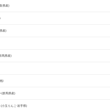
夏にピッタリ

人気二段重「高砂」と

良県産)
モチモチ食感チーズ
本格中華オードブル
)
県産)
群馬県産)
他)
ー(群馬県産)
小玉りんご 岩手県)