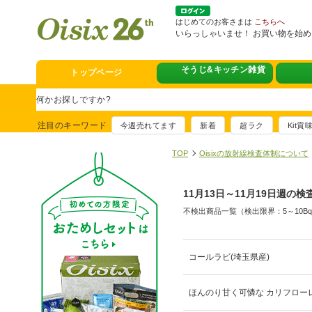
はじめてのお客さまは
こちらへ
いらっしゃいませ！ お買い物を始
トップページ
そうじ&キッチン雑貨
スタミナフェア
豪華賞品が当たるチャンス
注目のキーワード
今週売れてます
新着
超ラク
Kit
満足ごはん大集
おすすめ！出汁付き肉吸い
TOP
Oisixの放射線検査体制について
イチ推し！今週
11月13日～11月19日週の検
真アジのおぼろ昆布〆
不検出商品一覧（検出限界：5～10B
そうじ&キッチ
夏に便利！新商品6点登場
熊本地震への緊
コールラビ(埼玉県産)
寄付付き商品取り扱い中
ほんのり甘く可憐な カリフローレ