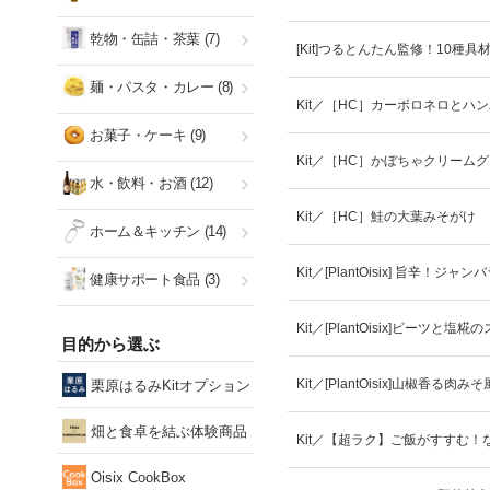
乾物・缶詰・茶葉
(7)
[Kit]つるとんたん監修！10種
麺・パスタ・カレー
(8)
Kit／［HC］カーボロネロとハ
お菓子・ケーキ
(9)
Kit／［HC］かぼちゃクリーム
水・飲料・お酒
(12)
Kit／［HC］鮭の大葉みそがけ
ホーム＆キッチン
(14)
Kit／[PlantOisix] 旨辛！ジャン
健康サポート食品
(3)
Kit／[PlantOisix]ビーツと塩糀
目的から選ぶ
Kit／[PlantOisix]山椒香る肉
栗原はるみKitオプション
畑と食卓を結ぶ体験商品
Kit／【超ラク】ご飯がすすむ
Oisix CookBox