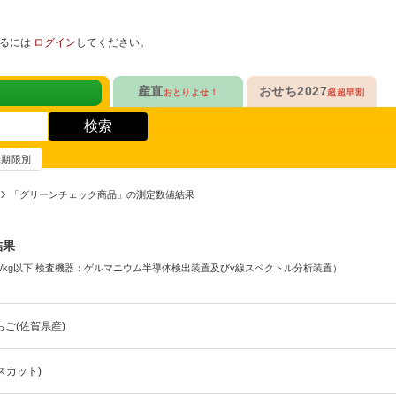
めるには
ログイン
してください。
ヘルスケアKit
産直
おせち2027
おとりよせ！
超超早割
人気No.1
販売開始！
！
ヘルスケアKit
検索
ヘルスケアKit
10年連続No.1

今年の新作

信州さみずりんご制覇
らぁ麺おせち
賞味期限別
健康サポート食品
合
毎日をアクティブに！
人気No.2
セットで10%OFF
「グリーンチェック商品」の測定数値結果
ナガノパープルも！

人気「高砂」と

3品作れるバランス献立
の魚
鶏ごぼうごはん
信州フルーツ定期便
らぁ麺おせち
結果
人気No.3
自慢はローストビーフ
ファンが年々増！

大人も子どもも

q/kg以下 検査機器：ゲルマニウム半導体検出装置及びγ線スペクトル分析装置）
ン雑貨
生沼さんの甘熟梨
家族で楽しめるおせち
人気No.4
クリームチーズたっぷり
急支援
ご(佐賀県産)
貴重な黄桃食べ比べ

人気品目を増量！

奥山さんの幸せの黄桃
家族でたっぷり楽しむ
スカット)
人気No.5
和・洋・中　よくばりセット