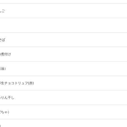
んご
そば
の煮付け
醤油）
生チョコトリュフ(赤)
みりん干し
ぼちゃ）
貝