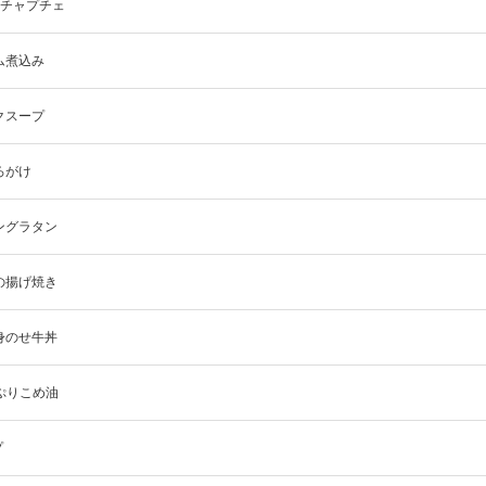
辛チャプチェ
ム煮込み
クスープ
ろがけ
ングラタン
の揚げ焼き
身のせ牛丼
ぷりこめ油
プ