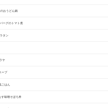
具材のおうどん鍋
ンバーグのトマト煮
グラタン
バラヤ
のスープ
みそ風ごはん
！なす味噌そぼろ丼