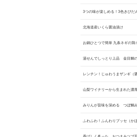
3つの味が楽しめる！3色きびだ
北海道産いくら醤油漬け
お鍋ひとつで簡単 九条ネギの鶏
湯せんでしっとり上品 金目鯛
レンチン！じゅわうまザンギ（
山梨ワイナリーから生まれた濃厚
みりんが旨味を深める つぼ鯛
ふわふわ！ふんわりブッセ（か
香ばしく炙った おつまみツブ