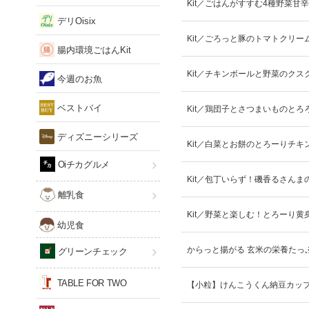
Kit／ごはんがすすむ4種野菜甘
デリOisix
Kit／ごろっと豚のトマトクリー
腸内環境ごはんKit
Kit／チキンボールと野菜のクス
今週のお魚
ベストバイ
Kit／鶏団子とさつまいものとろ
ディズニーシリーズ
Kit／白菜とお餅のとろーりチキ
Oiチカグルメ
Kit／包丁いらず！磯香るさんま
離乳食
Kit／野菜と楽しむ！とろーり黄
幼児食
からっと揚がる 玄米の栄養たっ
グリーンチェック
TABLE FOR TWO
【小粒】けんこうくん納豆カッ