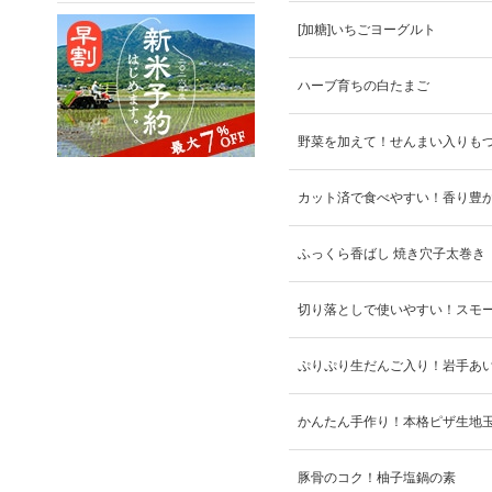
[加糖]いちごヨーグルト
ハーブ育ちの白たまご
野菜を加えて！せんまい入りも
カット済で食べやすい！香り豊
ふっくら香ばし 焼き穴子太巻き
切り落としで使いやすい！スモ
ぷりぷり生だんご入り！岩手あ
かんたん手作り！本格ピザ生地
豚骨のコク！柚子塩鍋の素