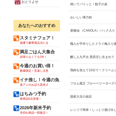
おとりよせ
焼いてパリッと！餃子の皮
おいしい薄力粉
あなたへのおすすめ
菜種油 （CANOLA）パック入り
スタミナフェア！
抽選で豪華賞品当たる
職人が手作りしたドライ梅入り
満足ごはん大集合
頑張らなくてもOK！
醸し人九平次 黒田庄に生まれて
今週のお買い得！
鶏肉を加えて10分で！クリーム
数量限定！見逃し注意
イチ推し！今週の魚
フロム蔵王 ブルーベリーヨーグ
真アジのおぼろ昆布〆
はちみつ予約
国産大豆の福豆
新商品5点登場！
2026年新米予約
レンジで簡単！しっとり揚げ出
売切れ商品一部復活！