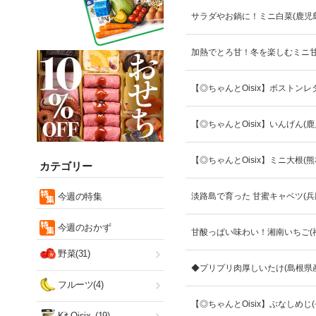
サラダやお鍋に！ミニ白菜(鹿児
加熱でとろ甘！冬を楽しむミニ甘
【◎ちゃんとOisix】ボストンレ
【◎ちゃんとOisix】いんげん(
【◎ちゃんとOisix】ミニ大根(
カテゴリー
今週の特集
淡路島で育った 甘蜜キャベツ(兵
今週のおかず
甘酸っぱい味わい！湘南いちご(
野菜(31)
◆プリプリ肉厚しいたけ(島根県産
フルーツ(4)
【◎ちゃんとOisix】ぶなしめじ
Kit Oisix
(19)