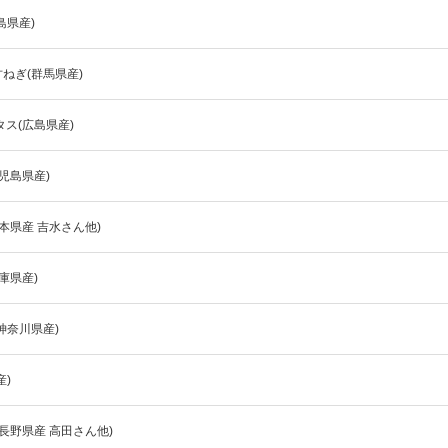
夏にピッタリ

人気二段重「高砂」と

島県産)
モチモチ食感チーズ
本格中華オードブル
ねぎ(群馬県産)
タス(広島県産)
鹿児島県産)
熊本県産 吉水さん他)
庫県産)
神奈川県産)
)
(長野県産 高田さん他)