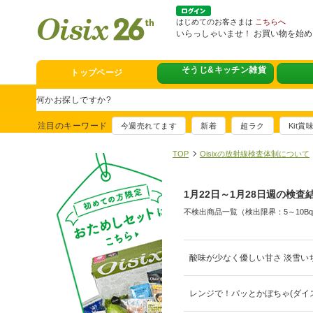
はじめてのお客さまは
こちらへ
いらっしゃいませ！ お買い物を始
そうじ&キッチン雑貨
トップページ
スタミナフェア
豪華賞品が当たるチャンス
注目のキーワード
今週売れてます
新着
超ラク
Kit
満足ごはん大集
おすすめ！出汁付き肉吸い
TOP
Oisixの放射線検査体制について
イチ推し！今週
1月22日～1月28日週の検査
真アジのおぼろ昆布〆
不検出商品一覧（検出限界：5～10B
そうじ&キッチ
夏に便利！新商品6点登場
熊本地震への緊
酸味が少なく優しい甘さ 淡雪いち
寄付付き商品取り扱い中
レンジで！パッとかぼちゃ(ダイ