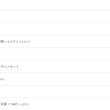
濃厚ショコラシュトレン
シチューセット
ルト
し豆腐（つゆたっぷり）