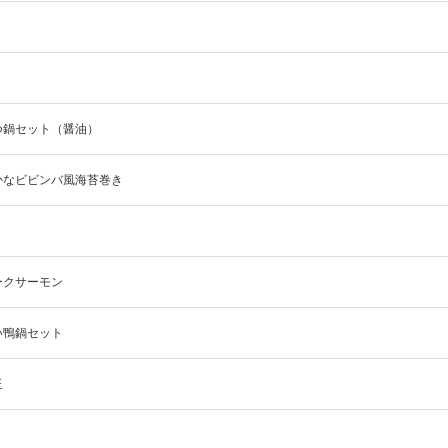
つ鍋セット（醤油）
かなビビンバ風海苔巻き
ークサーモン
い鴨鍋セット
玉