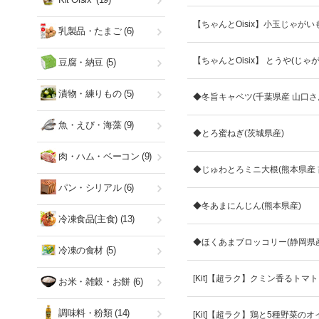
【ちゃんとOisix】小玉じゃがい
乳製品・たまご
(6)
【ちゃんとOisix】 とうや(じゃ
豆腐・納豆
(5)
漬物・練りもの
(5)
◆冬旨キャベツ(千葉県産 山口さ
魚・えび・海藻
(9)
◆とろ蜜ねぎ(茨城県産)
肉・ハム・ベーコン
(9)
◆じゅわとろミニ大根(熊本県産 
パン・シリアル
(6)
◆冬あまにんじん(熊本県産)
冷凍食品(主食)
(13)
◆ほくあまブロッコリー(静岡県産
冷凍の食材
(5)
[Kit]【超ラク】クミン香るトマ
お米・雑穀・お餅
(6)
調味料・粉類
(14)
[Kit]【超ラク】鶏と5種野菜の