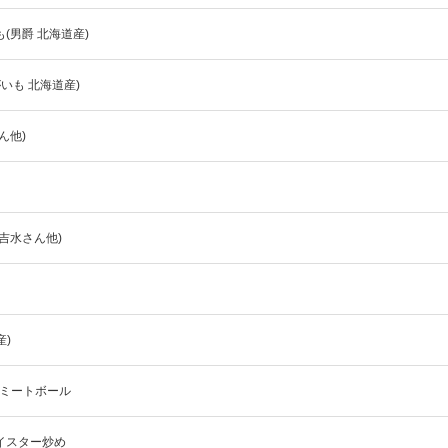
も(男爵 北海道産)
がいも 北海道産)
ん他)
吉水さん他)
)
トミートボール
オイスター炒め