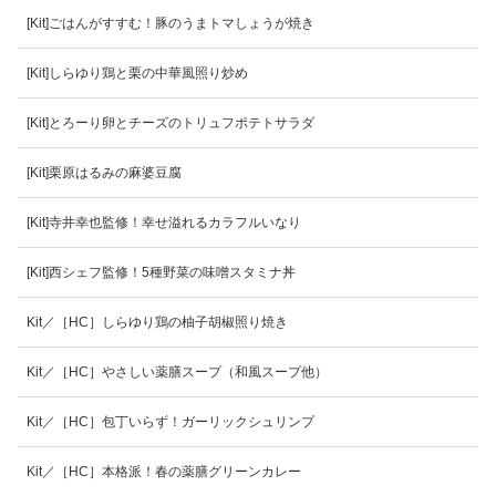
[Kit]ごはんがすすむ！豚のうまトマしょうが焼き
[Kit]しらゆり鶏と栗の中華風照り炒め
[Kit]とろーり卵とチーズのトリュフポテトサラダ
[Kit]栗原はるみの麻婆豆腐
[Kit]寺井幸也監修！幸せ溢れるカラフルいなり
[Kit]西シェフ監修！5種野菜の味噌スタミナ丼
Kit／［HC］しらゆり鶏の柚子胡椒照り焼き
Kit／［HC］やさしい薬膳スープ（和風スープ他）
Kit／［HC］包丁いらず！ガーリックシュリンプ
Kit／［HC］本格派！春の薬膳グリーンカレー