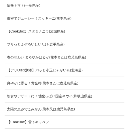
情熱トマト(千葉県産)
緻密でジューシー！ズッキーニ(熊本県産)
【CookBox】スタミナニラ(茨城県産)
プリっとふぞろいしいたけ(岩手県産)
春の味わい まろやかはるか(熊本または鹿児島県産)
【デリOisix別添】パッと小玉じゃがいも(北海道)
爽やかに香る！黄金柑(熊本または鹿児島県産)
朝食やデザートに！甘酸っぱい国産キウイ(和歌山県産)
太陽の恵みでこみかん(熊本又は鹿児島県産)
【CookBox】雪下キャベツ