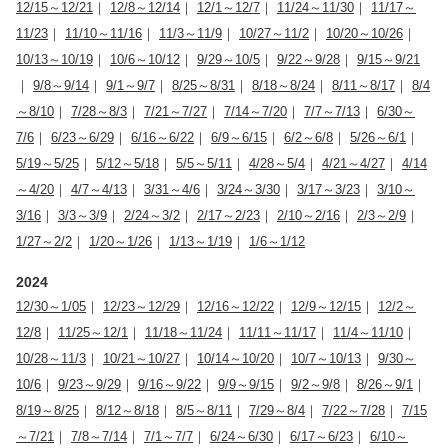
12/15～12/21
｜
12/8～12/14
｜
12/1～12/7
｜
11/24～11/30
｜
11/17～
11/23
｜
11/10～11/16
｜
11/3～11/9
｜
10/27～11/2
｜
10/20～10/26
｜
10/13～10/19
｜
10/6～10/12
｜
9/29～10/5
｜
9/22～9/28
｜
9/15～9/21
｜
9/8～9/14
｜
9/1～9/7
｜
8/25～8/31
｜
8/18～8/24
｜
8/11～8/17
｜
8/4
～8/10
｜
7/28～8/3
｜
7/21～7/27
｜
7/14～7/20
｜
7/7～7/13
｜
6/30～
7/6
｜
6/23～6/29
｜
6/16～6/22
｜
6/9～6/15
｜
6/2～6/8
｜
5/26～6/1
｜
5/19～5/25
｜
5/12～5/18
｜
5/5～5/11
｜
4/28～5/4
｜
4/21～4/27
｜
4/14
～4/20
｜
4/7～4/13
｜
3/31～4/6
｜
3/24～3/30
｜
3/17～3/23
｜
3/10～
3/16
｜
3/3～3/9
｜
2/24～3/2
｜
2/17～2/23
｜
2/10～2/16
｜
2/3～2/9
｜
1/27～2/2
｜
1/20～1/26
｜
1/13～1/19
｜
1/6～1/12
2024
12/30～1/05
｜
12/23～12/29
｜
12/16～12/22
｜
12/9～12/15
｜
12/2～
12/8
｜
11/25～12/1
｜
11/18～11/24
｜
11/11～11/17
｜
11/4～11/10
｜
10/28～11/3
｜
10/21～10/27
｜
10/14～10/20
｜
10/7～10/13
｜
9/30～
10/6
｜
9/23～9/29
｜
9/16～9/22
｜
9/9～9/15
｜
9/2～9/8
｜
8/26～9/1
｜
8/19～8/25
｜
8/12～8/18
｜
8/5～8/11
｜
7/29～8/4
｜
7/22～7/28
｜
7/15
～7/21
｜
7/8～7/14
｜
7/1～7/7
｜
6/24～6/30
｜
6/17～6/23
｜
6/10～