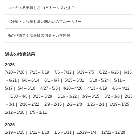
コクのある美味しさ 白玉ミックスたまご
【冷凍・大容量】濃い味わいのブルーベリー
脂のり抜群！塩銀鮭の切身＋カマ尾付
過去の検査結果
2026
7/20～7/26
｜
7/13～7/19
｜
7/6～7/12
｜
6/29～7/5
｜
6/22～6/28
｜
6/15
～6/21
｜
6/8～6/14
｜
6/1～6/7
｜
5/25～5/31
｜
5/18～5/24
｜
5/11～
5/17
｜
5/4～5/10
｜
4/27～5/3
｜
4/20～4/26
｜
4/13～4/19
｜
4/6～4/12
｜
3/30～4/5
｜
3/23～3/29
｜
3/16～3/22
｜
3/9～3/15
｜
3/2～3/8
｜
2/23
～3/1
｜
2/16～2/22
｜
2/9～2/15
｜
2/2～2/8
｜
1/26～2/1
｜
1/19～1/25
｜
1/12～1/18
｜
1/5～1/11
｜
2025
1/19～1/25
｜
1/12～1/18
｜
1/5～1/11
｜
12/29～1/4
｜
12/22～12/28
｜