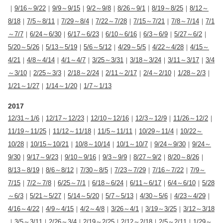
｜
9/16～9/22
｜
9/9～9/15
｜
9/2～9/8
｜
8/26～9/1
｜
8/19～8/25
｜
8/12～
8/18
｜
7/5～8/11
｜
7/29～8/4
｜
7/22～7/28
｜
7/15～7/21
｜
7/8～7/14
｜
7/1
～7/7
｜
6/24～6/30
｜
6/17～6/23
｜
6/10～6/16
｜
6/3～6/9
｜
5/27～6/2
｜
5/20～5/26
｜
5/13～5/19
｜
5/6～5/12
｜
4/29～5/5
｜
4/22～4/28
｜
4/15～
4/21
｜
4/8～4/14
｜
4/1～4/7
｜
3/25～3/31
｜
3/18～3/24
｜
3/11～3/17
｜
3/4
～3/10
｜
2/25～3/3
｜
2/18～2/24
｜
2/11～2/17
｜
2/4～2/10
｜
1/28～2/3
｜
1/21～1/27
｜
1/14～1/20
｜
1/7～1/13
2017
12/31～1/6
｜
12/17～12/23
｜
12/10～12/16
｜
12/3～12/9
｜
11/26～12/2
｜
11/19～11/25
｜
11/12～11/18
｜
11/5～11/11
｜
10/29～11/4
｜
10/22～
10/28
｜
10/15～10/21
｜
10/8～10/14
｜
10/1～10/7
｜
9/24～9/30
｜
9/24～
9/30
｜
9/17～9/23
｜
9/10～9/16
｜
9/3～9/9
｜
8/27～9/2
｜
8/20～8/26
｜
8/13～8/19
｜
8/6～8/12
｜
7/30～8/5
｜
7/23～7/29
｜
7/16～7/22
｜
7/9～
7/15
｜
7/2～7/8
｜
6/25～7/1
｜
6/18～6/24
｜
6/11～6/17
｜
6/4～6/10
｜
5/28
～6/3
｜
5/21～5/27
｜
5/14～5/20
｜
5/7～5/13
｜
4/30～5/6
｜
4/23～4/29
｜
4/16～4/22
｜
4/9～4/15
｜
4/2～4/8
｜
3/26～4/1
｜
3/19～3/25
｜
3/12～3/18
｜
3/5～3/11
｜
2/26～3/4
｜
2/19～2/25
｜
2/12～2/18
｜
2/5～2/11
｜
1/29～