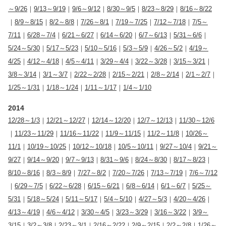
～9/26
｜
9/13～9/19
｜
9/6～9/12
｜
8/30～9/5
｜
8/23～8/29
｜
8/16～8/22
｜
8/9～8/15
｜
8/2～8/8
｜
7/26～8/1
｜
7/19～7/25
｜
7/12～7/18
｜
7/5～
7/11
｜
6/28～7/4
｜
6/21～6/27
｜
6/14～6/20
｜
6/7～6/13
｜
5/31～6/6
｜
5/24～5/30
｜
5/17～5/23
｜
5/10～5/16
｜
5/3～5/9
｜
4/26～5/2
｜
4/19～
4/25
｜
4/12～4/18
｜
4/5～4/11
｜
3/29～4/4
｜
3/22～3/28
｜
3/15～3/21
｜
3/8～3/14
｜
3/1～3/7
｜
2/22～2/28
｜
2/15～2/21
｜
2/8～2/14
｜
2/1～2/7
｜
1/25～1/31
｜
1/18～1/24
｜
1/11～1/17
｜
1/4～1/10
2014
12/28～1/3
｜
12/21～12/27
｜
12/14～12/20
｜
12/7～12/13
｜
11/30～12/6
｜
11/23～11/29
｜
11/16～11/22
｜
11/9～11/15
｜
11/2～11/8
｜
10/26～
11/1
｜
10/19～10/25
｜
10/12～10/18
｜
10/5～10/11
｜
9/27～10/4
｜
9/21～
9/27
｜
9/14～9/20
｜
9/7～9/13
｜
8/31～9/6
｜
8/24～8/30
｜
8/17～8/23
｜
8/10～8/16
｜
8/3～8/9
｜
7/27～8/2
｜
7/20～7/26
｜
7/13～7/19
｜
7/6～7/12
｜
6/29～7/5
｜
6/22～6/28
｜
6/15～6/21
｜
6/8～6/14
｜
6/1～6/7
｜
5/25～
5/31
｜
5/18～5/24
｜
5/11～5/17
｜
5/4～5/10
｜
4/27～5/3
｜
4/20～4/26
｜
4/13～4/19
｜
4/6～4/12
｜
3/30～4/5
｜
3/23～3/29
｜
3/16～3/22
｜
3/9～
3/15
｜
3/2～3/8
｜
2/23～3/1
｜
2/16～2/22
｜
2/9～2/15
｜
2/2～2/8
｜
1/26～