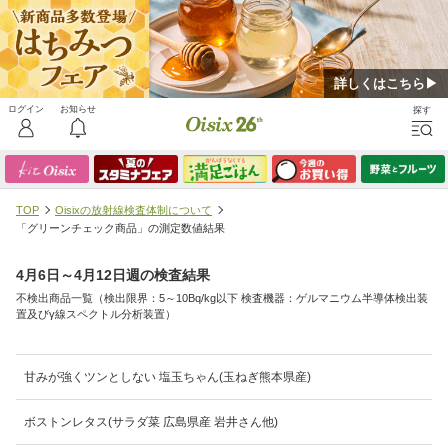
詳しくはこちら▶
TOP
Oisixの放射線検査体制について
「グリーンチェック商品」の測定数値結果
4月6日～4月12日週の検査結果
不検出商品一覧（検出限界：5～10Bq/kg以下 検査機器：ゲルマニウム半導体検出装
置及びγ線スペクトル分析装置）
甘みが強くツンとしない 塩玉ちゃん(玉ねぎ熊本県産)
ボストンレタス(サラダ菜 広島県産 岩井さん他)