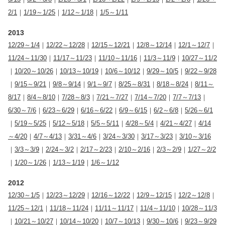
2/1
｜
1/19～1/25
｜
1/12～1/18
｜
1/5～1/11
2013
12/29～1/4
｜
12/22～12/28
｜
12/15～12/21
｜
12/8～12/14
｜
12/1～12/7
｜
11/24～11/30
｜
11/17～11/23
｜
11/10～11/16
｜
11/3～11/9
｜
10/27～11/2
｜
10/20～10/26
｜
10/13～10/19
｜
10/6～10/12
｜
9/29～10/5
｜
9/22～9/28
｜
9/15～9/21
｜
9/8～9/14
｜
9/1～9/7
｜
8/25～8/31
｜
8/18～8/24
｜
8/11～
8/17
｜
8/4～8/10
｜
7/28～8/3
｜
7/21～7/27
｜
7/14～7/20
｜
7/7～7/13
｜
6/30～7/6
｜
6/23～6/29
｜
6/16～6/22
｜
6/9～6/15
｜
6/2～6/8
｜
5/26～6/1
｜
5/19～5/25
｜
5/12～5/18
｜
5/5～5/11
｜
4/28～5/4
｜
4/21～4/27
｜
4/14
～4/20
｜
4/7～4/13
｜
3/31～4/6
｜
3/24～3/30
｜
3/17～3/23
｜
3/10～3/16
｜
3/3～3/9
｜
2/24～3/2
｜
2/17～2/23
｜
2/10～2/16
｜
2/3～2/9
｜
1/27～2/2
｜
1/20～1/26
｜
1/13～1/19
｜
1/6～1/12
2012
12/30～1/5
｜
12/23～12/29
｜
12/16～12/22
｜
12/9～12/15
｜
12/2～12/8
｜
11/25～12/1
｜
11/18～11/24
｜
11/11～11/17
｜
11/4～11/10
｜
10/28～11/3
｜
10/21～10/27
｜
10/14～10/20
｜
10/7～10/13
｜
9/30～10/6
｜
9/23～9/29