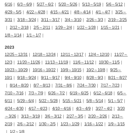
6/16
｜
6/3～6/9
｜
5/27～6/2
｜
5/20～5/26
｜
5/13～5/19
｜
5/6～5/12
｜
4/29～5/5
｜
4/22～4/28
｜
4/15～4/21
｜
4/8～4/14
｜
4/1～4/7
｜
3/25～
3/31
｜
3/18～3/24
｜
3/11～3/17
｜
3/4～3/10
｜
2/26～3/3
｜
2/19～2/25
｜
2/12～2/18
｜
2/5～2/11
｜
1/29～2/4
｜
1/22～1/28
｜
1/15～1/21
｜
1/8～1/14
｜
1/1～1/7
｜
2023
12/25～12/31
｜
12/18～12/24
｜
12/11～12/17
｜
12/4～12/10
｜
11/27～
12/3
｜
11/20～11/26
｜
11/13～11/19
｜
11/6～11/12
｜
10/30～11/5
｜
10/23～10/29
｜
10/16～10/22
｜
10/9～10/15
｜
10/2～10/8
｜
9/25～
10/1
｜
9/18～9/24
｜
9/11～9/17
｜
9/4～9/10
｜
8/28～9/3
｜
8/21～8/27
｜
8/14～8/20
｜
8/7～8/13
｜
7/31～8/6
｜
7/24～7/30
｜
7/17～7/23
｜
7/10～7/16
｜
7/3～7/9
｜
6/26～7/2
｜
6/19～6/25
｜
6/12～6/18
｜
6/5～
6/11
｜
5/29～6/4
｜
5/22～5/28
｜
5/15～5/21
｜
5/8～5/14
｜
5/1～5/7
｜
4/24～4/30
｜
4/17～4/23
｜
4/10～4/16
｜
4/3～4/9
｜
3/27～4/2
｜
3/20
～3/26
｜
3/13～3/19
｜
3/6～3/12
｜
2/27～3/5
｜
2/20～2/26
｜
2/13～
2/19
｜
2/6～2/12
｜
1/30～2/5
｜
1/23～1/29
｜
1/16～1/22
｜
1/9～1/15
｜
1/2～1/8