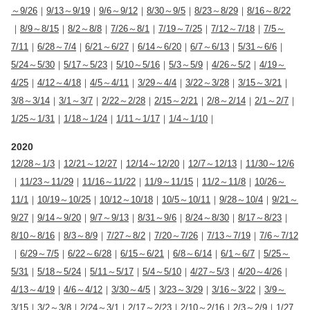
～9/26
｜
9/13～9/19
｜
9/6～9/12
｜
8/30～9/5
｜
8/23～8/29
｜
8/16～8/22
｜
8/9～8/15
｜
8/2～8/8
｜
7/26～8/1
｜
7/19～7/25
｜
7/12～7/18
｜
7/5～
7/11
｜
6/28～7/4
｜
6/21～6/27
｜
6/14～6/20
｜
6/7～6/13
｜
5/31～6/6
｜
5/24～5/30
｜
5/17～5/23
｜
5/10～5/16
｜
5/3～5/9
｜
4/26～5/2
｜
4/19～
4/25
｜
4/12～4/18
｜
4/5～4/11
｜
3/29～4/4
｜
3/22～3/28
｜
3/15～3/21
｜
3/8～3/14
｜
3/1～3/7
｜
2/22～2/28
｜
2/15～2/21
｜
2/8～2/14
｜
2/1～2/7
｜
1/25～1/31
｜
1/18～1/24
｜
1/11～1/17
｜
1/4～1/10
｜
2020
12/28～1/3
｜
12/21～12/27
｜
12/14～12/20
｜
12/7～12/13
｜
11/30～12/6
｜
11/23～11/29
｜
11/16～11/22
｜
11/9～11/15
｜
11/2～11/8
｜
10/26～
11/1
｜
10/19～10/25
｜
10/12～10/18
｜
10/5～10/11
｜
9/28～10/4
｜
9/21～
9/27
｜
9/14～9/20
｜
9/7～9/13
｜
8/31～9/6
｜
8/24～8/30
｜
8/17～8/23
｜
8/10～8/16
｜
8/3～8/9
｜
7/27～8/2
｜
7/20～7/26
｜
7/13～7/19
｜
7/6～7/12
｜
6/29～7/5
｜
6/22～6/28
｜
6/15～6/21
｜
6/8～6/14
｜
6/1～6/7
｜
5/25～
5/31
｜
5/18～5/24
｜
5/11～5/17
｜
5/4～5/10
｜
4/27～5/3
｜
4/20～4/26
｜
4/13～4/19
｜
4/6～4/12
｜
3/30～4/5
｜
3/23～3/29
｜
3/16～3/22
｜
3/9～
3/15
｜
3/2～3/8
｜
2/24～3/1
｜
2/17～2/23
｜
2/10～2/16
｜
2/3～2/9
｜
1/27