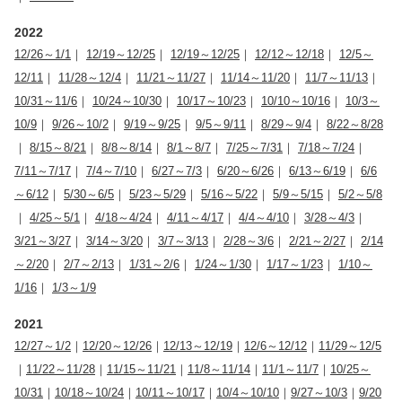
2022
12/26～1/1
｜
12/19～12/25
｜
12/19～12/25
｜
12/12～12/18
｜
12/5～
12/11
｜
11/28～12/4
｜
11/21～11/27
｜
11/14～11/20
｜
11/7～11/13
｜
10/31～11/6
｜
10/24～10/30
｜
10/17～10/23
｜
10/10～10/16
｜
10/3～
10/9
｜
9/26～10/2
｜
9/19～9/25
｜
9/5～9/11
｜
8/29～9/4
｜
8/22～8/28
｜
8/15～8/21
｜
8/8～8/14
｜
8/1～8/7
｜
7/25～7/31
｜
7/18～7/24
｜
7/11～7/17
｜
7/4～7/10
｜
6/27～7/3
｜
6/20～6/26
｜
6/13～6/19
｜
6/6
～6/12
｜
5/30～6/5
｜
5/23～5/29
｜
5/16～5/22
｜
5/9～5/15
｜
5/2～5/8
｜
4/25～5/1
｜
4/18～4/24
｜
4/11～4/17
｜
4/4～4/10
｜
3/28～4/3
｜
3/21～3/27
｜
3/14～3/20
｜
3/7～3/13
｜
2/28～3/6
｜
2/21～2/27
｜
2/14
～2/20
｜
2/7～2/13
｜
1/31～2/6
｜
1/24～1/30
｜
1/17～1/23
｜
1/10～
1/16
｜
1/3～1/9
2021
12/27～1/2
｜
12/20～12/26
｜
12/13～12/19
｜
12/6～12/12
｜
11/29～12/5
｜
11/22～11/28
｜
11/15～11/21
｜
11/8～11/14
｜
11/1～11/7
｜
10/25～
10/31
｜
10/18～10/24
｜
10/11～10/17
｜
10/4～10/10
｜
9/27～10/3
｜
9/20