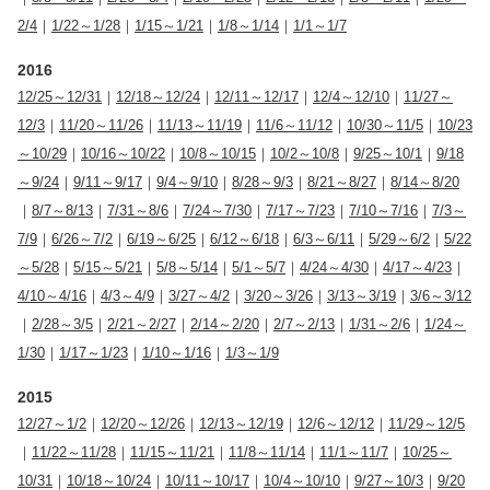
2/4
｜
1/22～1/28
｜
1/15～1/21
｜
1/8～1/14
｜
1/1～1/7
2016
12/25～12/31
｜
12/18～12/24
｜
12/11～12/17
｜
12/4～12/10
｜
11/27～
12/3
｜
11/20～11/26
｜
11/13～11/19
｜
11/6～11/12
｜
10/30～11/5
｜
10/23
～10/29
｜
10/16～10/22
｜
10/8～10/15
｜
10/2～10/8
｜
9/25～10/1
｜
9/18
～9/24
｜
9/11～9/17
｜
9/4～9/10
｜
8/28～9/3
｜
8/21～8/27
｜
8/14～8/20
｜
8/7～8/13
｜
7/31～8/6
｜
7/24～7/30
｜
7/17～7/23
｜
7/10～7/16
｜
7/3～
7/9
｜
6/26～7/2
｜
6/19～6/25
｜
6/12～6/18
｜
6/3～6/11
｜
5/29～6/2
｜
5/22
～5/28
｜
5/15～5/21
｜
5/8～5/14
｜
5/1～5/7
｜
4/24～4/30
｜
4/17～4/23
｜
4/10～4/16
｜
4/3～4/9
｜
3/27～4/2
｜
3/20～3/26
｜
3/13～3/19
｜
3/6～3/12
｜
2/28～3/5
｜
2/21～2/27
｜
2/14～2/20
｜
2/7～2/13
｜
1/31～2/6
｜
1/24～
1/30
｜
1/17～1/23
｜
1/10～1/16
｜
1/3～1/9
2015
12/27～1/2
｜
12/20～12/26
｜
12/13～12/19
｜
12/6～12/12
｜
11/29～12/5
｜
11/22～11/28
｜
11/15～11/21
｜
11/8～11/14
｜
11/1～11/7
｜
10/25～
10/31
｜
10/18～10/24
｜
10/11～10/17
｜
10/4～10/10
｜
9/27～10/3
｜
9/20