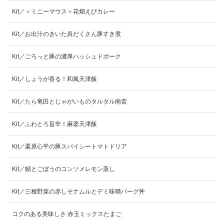
Kit／＜ミニーマウス＞花畑えびカレー
Kit／お出汁のきいた具だくさん豚すき煮
Kit／ごろっと豚の濃厚ハッシュドポーク
Kit／しょうが香る！和風天津飯
Kit／たら竜田とじゃがいものタルタル南蛮
Kit／ふわとろ旨辛！麻婆天津飯
Kit／栗原心平の豚スパイシートマトドリア
Kit／鯖とごぼうのコンソメレモン蒸し
Kit／三種野菜の赤しそナムルとデミ味噌バーグ丼
コクのある美味しさ 赤玉ミックスたまご