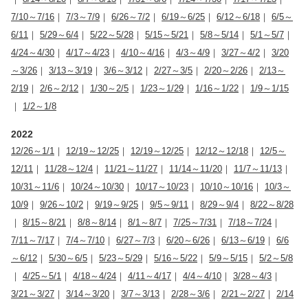
7/10～7/16
｜
7/3～7/9
｜
6/26～7/2
｜
6/19～6/25
｜
6/12～6/18
｜
6/5～
6/11
｜
5/29～6/4
｜
5/22～5/28
｜
5/15～5/21
｜
5/8～5/14
｜
5/1～5/7
｜
4/24～4/30
｜
4/17～4/23
｜
4/10～4/16
｜
4/3～4/9
｜
3/27～4/2
｜
3/20
～3/26
｜
3/13～3/19
｜
3/6～3/12
｜
2/27～3/5
｜
2/20～2/26
｜
2/13～
2/19
｜
2/6～2/12
｜
1/30～2/5
｜
1/23～1/29
｜
1/16～1/22
｜
1/9～1/15
｜
1/2～1/8
2022
12/26～1/1
｜
12/19～12/25
｜
12/19～12/25
｜
12/12～12/18
｜
12/5～
12/11
｜
11/28～12/4
｜
11/21～11/27
｜
11/14～11/20
｜
11/7～11/13
｜
10/31～11/6
｜
10/24～10/30
｜
10/17～10/23
｜
10/10～10/16
｜
10/3～
10/9
｜
9/26～10/2
｜
9/19～9/25
｜
9/5～9/11
｜
8/29～9/4
｜
8/22～8/28
｜
8/15～8/21
｜
8/8～8/14
｜
8/1～8/7
｜
7/25～7/31
｜
7/18～7/24
｜
7/11～7/17
｜
7/4～7/10
｜
6/27～7/3
｜
6/20～6/26
｜
6/13～6/19
｜
6/6
～6/12
｜
5/30～6/5
｜
5/23～5/29
｜
5/16～5/22
｜
5/9～5/15
｜
5/2～5/8
｜
4/25～5/1
｜
4/18～4/24
｜
4/11～4/17
｜
4/4～4/10
｜
3/28～4/3
｜
3/21～3/27
｜
3/14～3/20
｜
3/7～3/13
｜
2/28～3/6
｜
2/21～2/27
｜
2/14