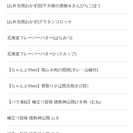
[お弁当用おかず]切干大根の煮物＆きんぴらごぼう
[お弁当用おかず]グラタンコロッケ
北海道フレーバーバター(はちみつ)
北海道フレーバーバター(ハスカップ)
【ちゃんとOisix】鶏ムネ肉の照焼(タレ・山椒付)
【ちゃんとOisix】骨取りさば西京焼き(2切）
【バラ凍結】極立つ旨味 徳島神山鶏ひき肉（むね）
極立つ旨味 徳島神山鶏 ムネ