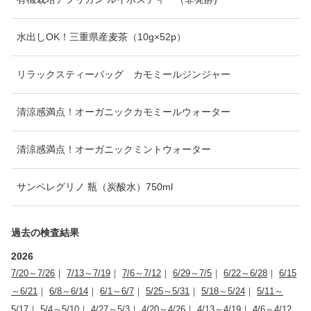
水出しOK！三重県産麦茶（10g×52p）
リラックスティーバッグ カモミールジンジャー
清涼感満点！オーガニックカモミールウォーター
清涼感満点！オーガニックミントウォーター
サンペレグリノ 瓶（炭酸水）750ml
過去の検査結果
2026
7/20～7/26
｜
7/13～7/19
｜
7/6～7/12
｜
6/29～7/5
｜
6/22～6/28
｜
6/15
～6/21
｜
6/8～6/14
｜
6/1～6/7
｜
5/25～5/31
｜
5/18～5/24
｜
5/11～
5/17
｜
5/4～5/10
｜
4/27～5/3
｜
4/20～4/26
｜
4/13～4/19
｜
4/6～4/12