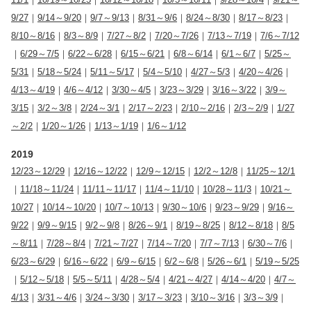
9/27
｜
9/14～9/20
｜
9/7～9/13
｜
8/31～9/6
｜
8/24～8/30
｜
8/17～8/23
｜
8/10～8/16
｜
8/3～8/9
｜
7/27～8/2
｜
7/20～7/26
｜
7/13～7/19
｜
7/6～7/12
｜
6/29～7/5
｜
6/22～6/28
｜
6/15～6/21
｜
6/8～6/14
｜
6/1～6/7
｜
5/25～
5/31
｜
5/18～5/24
｜
5/11～5/17
｜
5/4～5/10
｜
4/27～5/3
｜
4/20～4/26
｜
4/13～4/19
｜
4/6～4/12
｜
3/30～4/5
｜
3/23～3/29
｜
3/16～3/22
｜
3/9～
3/15
｜
3/2～3/8
｜
2/24～3/1
｜
2/17～2/23
｜
2/10～2/16
｜
2/3～2/9
｜
1/27
～2/2
｜
1/20～1/26
｜
1/13～1/19
｜
1/6～1/12
2019
12/23～12/29
｜
12/16～12/22
｜
12/9～12/15
｜
12/2～12/8
｜
11/25～12/1
｜
11/18～11/24
｜
11/11～11/17
｜
11/4～11/10
｜
10/28～11/3
｜
10/21～
10/27
｜
10/14～10/20
｜
10/7～10/13
｜
9/30～10/6
｜
9/23～9/29
｜
9/16～
9/22
｜
9/9～9/15
｜
9/2～9/8
｜
8/26～9/1
｜
8/19～8/25
｜
8/12～8/18
｜
8/5
～8/11
｜
7/28～8/4
｜
7/21～7/27
｜
7/14～7/20
｜
7/7～7/13
｜
6/30～7/6
｜
6/23～6/29
｜
6/16～6/22
｜
6/9～6/15
｜
6/2～6/8
｜
5/26～6/1
｜
5/19～5/25
｜
5/12～5/18
｜
5/5～5/11
｜
4/28～5/4
｜
4/21～4/27
｜
4/14～4/20
｜
4/7～
4/13
｜
3/31～4/6
｜
3/24～3/30
｜
3/17～3/23
｜
3/10～3/16
｜
3/3～3/9
｜