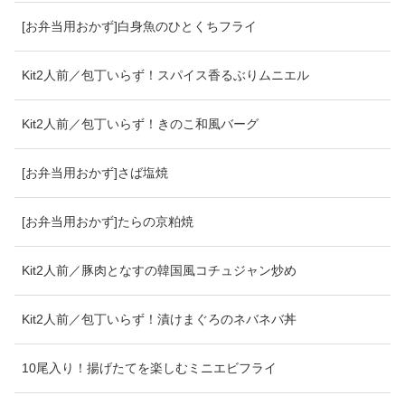
[お弁当用おかず]白身魚のひとくちフライ
Kit2人前／包丁いらず！スパイス香るぶりムニエル
Kit2人前／包丁いらず！きのこ和風バーグ
[お弁当用おかず]さば塩焼
[お弁当用おかず]たらの京粕焼
Kit2人前／豚肉となすの韓国風コチュジャン炒め
Kit2人前／包丁いらず！漬けまぐろのネバネバ丼
10尾入り！揚げたてを楽しむミニエビフライ