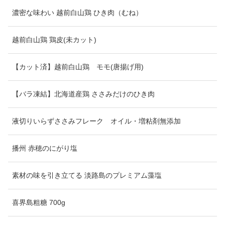
濃密な味わい 越前白山鶏 ひき肉（むね）
越前白山鶏 鶏皮(未カット)
【カット済】越前白山鶏 モモ(唐揚げ用)
【バラ凍結】北海道産鶏 ささみだけのひき肉
液切りいらずささみフレーク オイル・増粘剤無添加
播州 赤穂のにがり塩
素材の味を引き立てる 淡路島のプレミアム藻塩
喜界島粗糖 700g