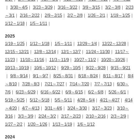
｜
3/30～4/5
｜
3/23～3/29
｜
3/16～3/22
｜
3/9～3/15
｜
3/2～3/8
｜
2/23
～3/1
｜
2/16～2/22
｜
2/9～2/15
｜
2/2～2/8
｜
1/26～2/1
｜
1/19～1/25
｜
1/12～1/18
｜
1/5～1/11
｜
2025
1/19～1/25
｜
1/12～1/18
｜
1/5～1/11
｜
12/29～1/4
｜
12/22～12/28
｜
12/15～12/21
｜
12/8～12/14
｜
12/1～12/7
｜
11/24～11/30
｜
11/17～
11/23
｜
11/10～11/16
｜
11/3～11/9
｜
10/27～11/2
｜
10/20～10/26
｜
10/13～10/19
｜
10/6～10/12
｜
9/29～10/5
｜
9/22～9/28
｜
9/15～9/21
｜
9/8～9/14
｜
9/1～9/7
｜
8/25～8/31
｜
8/18～8/24
｜
8/11～8/17
｜
8/4
～8/10
｜
7/28～8/3
｜
7/21～7/27
｜
7/14～7/20
｜
7/7～7/13
｜
6/30～
7/6
｜
6/23～6/29
｜
6/16～6/22
｜
6/9～6/15
｜
6/2～6/8
｜
5/26～6/1
｜
5/19～5/25
｜
5/12～5/18
｜
5/5～5/11
｜
4/28～5/4
｜
4/21～4/27
｜
4/14
～4/20
｜
4/7～4/13
｜
3/31～4/6
｜
3/24～3/30
｜
3/17～3/23
｜
3/10～
3/16
｜
3/3～3/9
｜
2/24～3/2
｜
2/17～2/23
｜
2/10～2/16
｜
2/3～2/9
｜
1/27～2/2
｜
1/20～1/26
｜
1/13～1/19
｜
1/6～1/12
2024