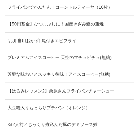
フライパンでかんたん！コーントルティーヤ（10枚）
【50円基金】ひつまぶしに！国産きざみ鰻の蒲焼
[お弁当用おかず] 尾付きエビフライ
プレミアムアイスコーヒー 天空のマチュピチュ(無糖)
芳醇な味わいとスッキリ後味！アイスコーヒー(無糖)
【はるみレッスン2】栗原さんフライパンチャーシュー
大豆粉入りもっちりプチパン（オレンジ）
Kit2人前／じっくり煮込んだ豚のデミソース煮