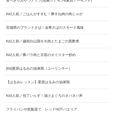
食べきりおやつナッツ(黒糖シナモン&素焼アーモンド)
Kit2人前／ごはんがすすむ！豚すね肉の肉じゃが
宮城県のブランドさば！金華さばのスモーク風味
Kit2人前／越前白山鶏モモ肉とたまごの黒酢煮
Kit2人前／豚バラ肉と豆苗のオイスター炒め
[Kit]栗原はるみの油淋鶏（ユーリンチー）
【はるみレッスン】栗原はるみの油淋鶏
Kit3人前／包丁いらず！漬けまぐろのネバネバ丼
フライパンや炊飯器で レッドHOTパエリア