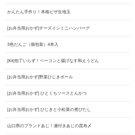
かんたん手作り！本格ピザ生地玉
[お弁当用おかず]チーズインミニハンバーグ
3色だんご（個包装）4本入
[Kit]包丁いらず！ベーコンと揚げなす和えうどん
[お弁当用おかず]野菜ひじきボール
[お弁当用おかず] ひとくちソースとんかつ
[お弁当用おかず] ひじきと小松菜の煮びたし
山口県のブランドあじ！瀬付きあじの昆布〆