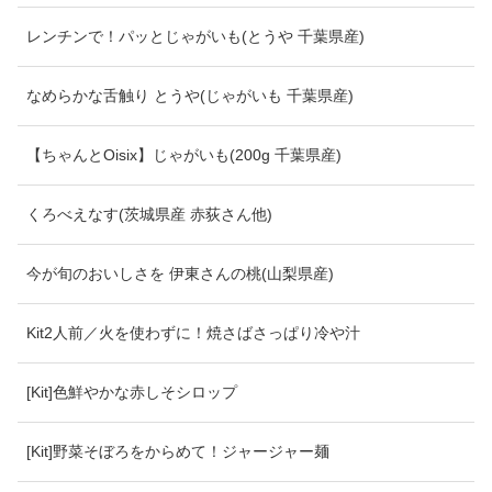
レンチンで！パッとじゃがいも(とうや 千葉県産)
なめらかな舌触り とうや(じゃがいも 千葉県産)
【ちゃんとOisix】じゃがいも(200g 千葉県産)
くろべえなす(茨城県産 赤荻さん他)
今が旬のおいしさを 伊東さんの桃(山梨県産)
Kit2人前／火を使わずに！焼さばさっぱり冷や汁
[Kit]色鮮やかな赤しそシロップ
[Kit]野菜そぼろをからめて！ジャージャー麺