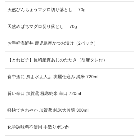
天然びんちょうマグロ切り落とし 70g
天然めばちマグロ切り落とし 70g
お手軽海鮮丼 鹿児島産かつお漬け（2パック）
【とれピチ】長崎産真あじのたたき（胡麻タレ付）
食中酒に 風よ水よ人よ 爽麗仕込み 純米 720ml
旨い辛口 加賀鳶 極寒純米 辛口 720ml
軽快でさわやか 加賀鳶 純米大吟醸 300ml
化学調味料不使用 手造りポン酢