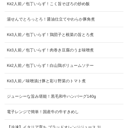
Kit2人前／包丁いらず！こく旨そぼろの炒め飯
湯せんでとろっとろ！醤油仕立てやわらか豚角煮
Kit3人前／包丁いらず！鶏団子と根菜の旨とろ煮
Kit3人前／包丁いらず！肉巻き豆腐のうま味噌煮
Kit2人前／包丁いらず！白山鶏ボリュームソテー
Kit3人前／味噌漬け豚と彩り野菜のトマト煮
ジューシーな旨み堪能！黒毛和牛ハンバーグ140g
電子レンジで簡単！国産牛の牛すきめし
【冷凍】イタリア育ち ブラッドオレンジジュース 1L