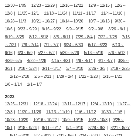
12/30～1/05
｜
12/23～12/29
｜
12/16～12/22
｜
12/9～12/15
｜
12/2～
12/8
｜
11/25～12/1
｜
11/18～11/24
｜
11/11～11/17
｜
11/4～11/10
｜
10/28～11/3
｜
10/21～10/27
｜
10/14～10/20
｜
10/7～10/13
｜
9/30～
10/6
｜
9/23～9/29
｜
9/16～9/22
｜
9/9～9/15
｜
9/2～9/8
｜
8/26～9/1
｜
8/19～8/25
｜
8/12～8/18
｜
8/5～8/11
｜
7/29～8/4
｜
7/22～7/28
｜
7/15
～7/21
｜
7/8～7/14
｜
7/1～7/7
｜
6/24～6/30
｜
6/17～6/23
｜
6/10～
6/16
｜
6/3～6/9
｜
5/27～6/2
｜
5/20～5/26
｜
5/13～5/19
｜
5/6～5/12
｜
4/29～5/5
｜
4/22～4/28
｜
4/15～4/21
｜
4/8～4/14
｜
4/1～4/7
｜
3/25～
3/31
｜
3/18～3/24
｜
3/11～3/17
｜
3/4～3/10
｜
2/26～3/3
｜
2/19～2/25
｜
2/12～2/18
｜
2/5～2/11
｜
1/29～2/4
｜
1/22～1/28
｜
1/15～1/21
｜
1/8～1/14
｜
1/1～1/7
｜
2023
12/25～12/31
｜
12/18～12/24
｜
12/11～12/17
｜
12/4～12/10
｜
11/27～
12/3
｜
11/20～11/26
｜
11/13～11/19
｜
11/6～11/12
｜
10/30～11/5
｜
10/23～10/29
｜
10/16～10/22
｜
10/9～10/15
｜
10/2～10/8
｜
9/25～
10/1
｜
9/18～9/24
｜
9/11～9/17
｜
9/4～9/10
｜
8/28～9/3
｜
8/21～8/27
｜
8/14～8/20
｜
8/7～8/13
｜
7/31～8/6
｜
7/24～7/30
｜
7/17～7/23
｜