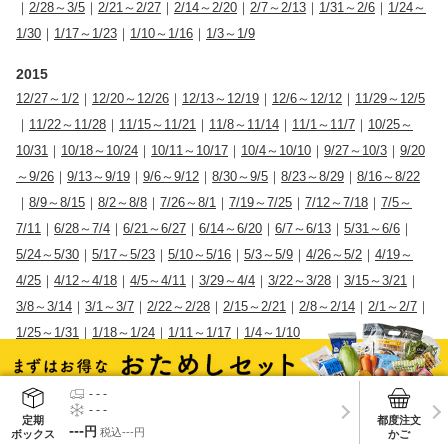
｜
2/28～3/5
｜
2/21～2/27
｜
2/14～2/20
｜
2/7～2/13
｜
1/31～2/6
｜
1/24～
1/30
｜
1/17～1/23
｜
1/10～1/16
｜
1/3～1/9
2015
12/27～1/2
｜
12/20～12/26
｜
12/13～12/19
｜
12/6～12/12
｜
11/29～12/5
｜
11/22～11/28
｜
11/15～11/21
｜
11/8～11/14
｜
11/1～11/7
｜
10/25～
10/31
｜
10/18～10/24
｜
10/11～10/17
｜
10/4～10/10
｜
9/27～10/3
｜
9/20
～9/26
｜
9/13～9/19
｜
9/6～9/12
｜
8/30～9/5
｜
8/23～8/29
｜
8/16～8/22
｜
8/9～8/15
｜
8/2～8/8
｜
7/26～8/1
｜
7/19～7/25
｜
7/12～7/18
｜
7/5～
7/11
｜
6/28～7/4
｜
6/21～6/27
｜
6/14～6/20
｜
6/7～6/13
｜
5/31～6/6
｜
5/24～5/30
｜
5/17～5/23
｜
5/10～5/16
｜
5/3～5/9
｜
4/26～5/2
｜
4/19～
4/25
｜
4/12～4/18
｜
4/5～4/11
｜
3/29～4/4
｜
3/22～3/28
｜
3/15～3/21
｜
3/8～3/14
｜
3/1～3/7
｜
2/22～2/28
｜
2/15～2/21
｜
2/8～2/14
｜
2/1～2/7
｜
1/25～1/31
｜
1/18～1/24
｜
1/11～1/17
｜
1/4～1/10
2014
12/28～1/3
｜
12/21～12/27
｜
12/14～12/20
｜
12/7～12/13
｜
11/30～12/6
｜
11/23～11/29
｜
11/16～11/22
｜
11/9～11/15
｜
11/2～11/8
｜
10/26～