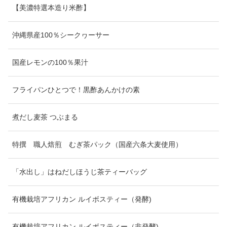
【美濃特選本造り米酢】
沖縄県産100％シークヮーサー
国産レモンの100％果汁
フライパンひとつで！黒酢あんかけの素
煮だし麦茶 つぶまる
特撰 職人焙煎 むぎ茶パック（国産六条大麦使用）
「水出し」はねだしほうじ茶ティーバッグ
有機栽培アフリカン ルイボスティー（発酵)
有機栽培アフリカン ルイボスティー（非発酵)