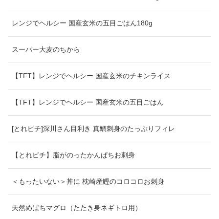
レンジでヘルシー 国産玄米の五目ごはん180g
スーパー大麦のちから
【TFT】レンジでヘルシー 国産玄米のチキンライス
【TFT】レンジでヘルシー 国産玄米の五目ごはん
[とれピチ]深川さん目利き 真鯛刺身のたっぷりフィレ
【とれピチ】脂がのったかんぱちお刺身
＜もったいない＞丼に 枕崎産鰹のコロコロお刺身
天然めばちマグロ（たたき身ネギトロ用）