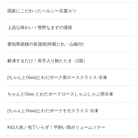
国産にこだわったヘルシー豆腐カツ
上品な味わい！熊野なまずの蒲焼
愛知県産鰻の長蒲焼(特製たれ・山椒付)
解凍するだけ！長芋入り鮪たたき（2袋）
[ちゃんとOisix]とわだポーク肩ローススライス 冷凍
ちゃんとOisix とわだポークロースしゃぶしゃぶ用冷凍
[ちゃんとOisix]とわだポークモモスライス 冷凍
Kit2人前／包丁いらず！平飼い鶏ボリュームソテー