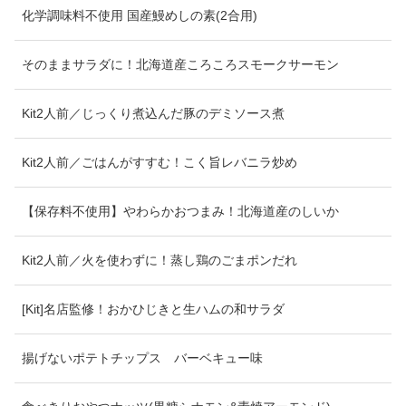
化学調味料不使用 国産鰻めしの素(2合用)
そのままサラダに！北海道産ころころスモークサーモン
Kit2人前／じっくり煮込んだ豚のデミソース煮
Kit2人前／ごはんがすすむ！こく旨レバニラ炒め
【保存料不使用】やわらかおつまみ！北海道産のしいか
Kit2人前／火を使わずに！蒸し鶏のごまポンだれ
[Kit]名店監修！おかひじきと生ハムの和サラダ
揚げないポテトチップス バーベキュー味