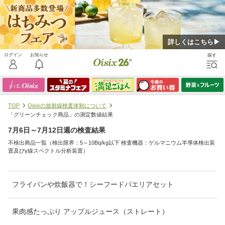
詳しくはこちら▶
TOP
Oisixの放射線検査体制について
「グリーンチェック商品」の測定数値結果
7月6日～7月12日週の検査結果
不検出商品一覧（検出限界：5～10Bq/kg以下 検査機器：ゲルマニウム半導体検出装
置及びγ線スペクトル分析装置）
フライパンや炊飯器で！シーフードパエリアセット
果肉感たっぷり アップルジュース（ストレート）