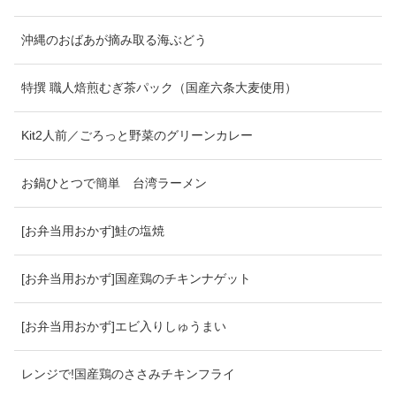
沖縄のおばあが摘み取る海ぶどう
特撰 職人焙煎むぎ茶パック（国産六条大麦使用）
Kit2人前／ごろっと野菜のグリーンカレー
お鍋ひとつで簡単 台湾ラーメン
[お弁当用おかず]鮭の塩焼
[お弁当用おかず]国産鶏のチキンナゲット
[お弁当用おかず]エビ入りしゅうまい
レンジで!国産鶏のささみチキンフライ