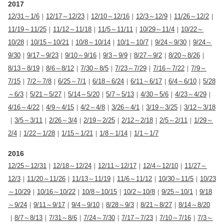
2017
12/31～1/6
｜
12/17～12/23
｜
12/10～12/16
｜
12/3～12/9
｜
11/26～12/2
｜
11/19～11/25
｜
11/12～11/18
｜
11/5～11/11
｜
10/29～11/4
｜
10/22～
10/28
｜
10/15～10/21
｜
10/8～10/14
｜
10/1～10/7
｜
9/24～9/30
｜
9/24～
9/30
｜
9/17～9/23
｜
9/10～9/16
｜
9/3～9/9
｜
8/27～9/2
｜
8/20～8/26
｜
8/13～8/19
｜
8/6～8/12
｜
7/30～8/5
｜
7/23～7/29
｜
7/16～7/22
｜
7/9～
7/15
｜
7/2～7/8
｜
6/25～7/1
｜
6/18～6/24
｜
6/11～6/17
｜
6/4～6/10
｜
5/28
～6/3
｜
5/21～5/27
｜
5/14～5/20
｜
5/7～5/13
｜
4/30～5/6
｜
4/23～4/29
｜
4/16～4/22
｜
4/9～4/15
｜
4/2～4/8
｜
3/26～4/1
｜
3/19～3/25
｜
3/12～3/18
｜
3/5～3/11
｜
2/26～3/4
｜
2/19～2/25
｜
2/12～2/18
｜
2/5～2/11
｜
1/29～
2/4
｜
1/22～1/28
｜
1/15～1/21
｜
1/8～1/14
｜
1/1～1/7
2016
12/25～12/31
｜
12/18～12/24
｜
12/11～12/17
｜
12/4～12/10
｜
11/27～
12/3
｜
11/20～11/26
｜
11/13～11/19
｜
11/6～11/12
｜
10/30～11/5
｜
10/23
～10/29
｜
10/16～10/22
｜
10/8～10/15
｜
10/2～10/8
｜
9/25～10/1
｜
9/18
～9/24
｜
9/11～9/17
｜
9/4～9/10
｜
8/28～9/3
｜
8/21～8/27
｜
8/14～8/20
｜
8/7～8/13
｜
7/31～8/6
｜
7/24～7/30
｜
7/17～7/23
｜
7/10～7/16
｜
7/3～