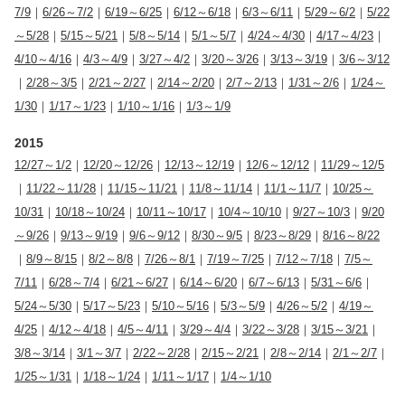
7/9
｜
6/26～7/2
｜
6/19～6/25
｜
6/12～6/18
｜
6/3～6/11
｜
5/29～6/2
｜
5/22
～5/28
｜
5/15～5/21
｜
5/8～5/14
｜
5/1～5/7
｜
4/24～4/30
｜
4/17～4/23
｜
4/10～4/16
｜
4/3～4/9
｜
3/27～4/2
｜
3/20～3/26
｜
3/13～3/19
｜
3/6～3/12
｜
2/28～3/5
｜
2/21～2/27
｜
2/14～2/20
｜
2/7～2/13
｜
1/31～2/6
｜
1/24～
1/30
｜
1/17～1/23
｜
1/10～1/16
｜
1/3～1/9
2015
12/27～1/2
｜
12/20～12/26
｜
12/13～12/19
｜
12/6～12/12
｜
11/29～12/5
｜
11/22～11/28
｜
11/15～11/21
｜
11/8～11/14
｜
11/1～11/7
｜
10/25～
10/31
｜
10/18～10/24
｜
10/11～10/17
｜
10/4～10/10
｜
9/27～10/3
｜
9/20
～9/26
｜
9/13～9/19
｜
9/6～9/12
｜
8/30～9/5
｜
8/23～8/29
｜
8/16～8/22
｜
8/9～8/15
｜
8/2～8/8
｜
7/26～8/1
｜
7/19～7/25
｜
7/12～7/18
｜
7/5～
7/11
｜
6/28～7/4
｜
6/21～6/27
｜
6/14～6/20
｜
6/7～6/13
｜
5/31～6/6
｜
5/24～5/30
｜
5/17～5/23
｜
5/10～5/16
｜
5/3～5/9
｜
4/26～5/2
｜
4/19～
4/25
｜
4/12～4/18
｜
4/5～4/11
｜
3/29～4/4
｜
3/22～3/28
｜
3/15～3/21
｜
3/8～3/14
｜
3/1～3/7
｜
2/22～2/28
｜
2/15～2/21
｜
2/8～2/14
｜
2/1～2/7
｜
1/25～1/31
｜
1/18～1/24
｜
1/11～1/17
｜
1/4～1/10