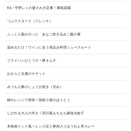
Kit／平野レミの愛され大定番！豚眠菜園
つぶマスタード（フレンチ）
ふっくら脂がのった あなご炊き込みご飯の素
温めるだけ！ワインに合う煮込み料理シュークルート
フライパンひとつで！豚キムチ
おからと豆腐のナゲット
みつもち豚のしょうが焼き（甘め）
鍋やレンジで簡単！国産小麦のほうとう
しびれる大人の辛さ！四川風もちもち麻辣水餃子
本格南インド風！レンズ豆と豚肉入りほうれん草カレー