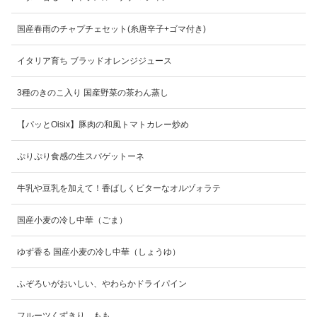
国産春雨のチャプチェセット(糸唐辛子+ゴマ付き)
イタリア育ち ブラッドオレンジジュース
3種のきのこ入り 国産野菜の茶わん蒸し
【パッとOisix】豚肉の和風トマトカレー炒め
ぷりぷり食感の生スパゲットーネ
牛乳や豆乳を加えて！香ばしくビターなオルヅォラテ
国産小麦の冷し中華（ごま）
ゆず香る 国産小麦の冷し中華（しょうゆ）
ふぞろいがおいしい、やわらかドライパイン
フルーツくずきり もも