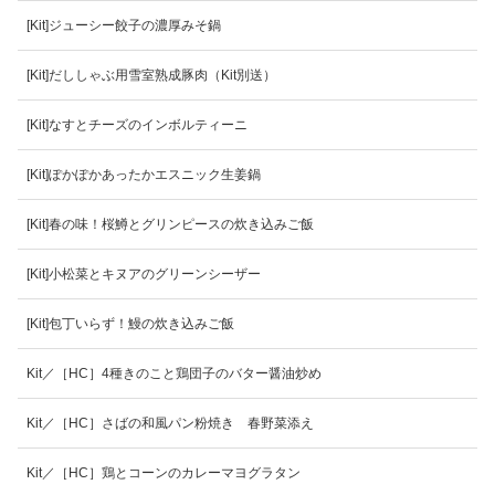
[Kit]ジューシー餃子の濃厚みそ鍋
[Kit]だししゃぶ用雪室熟成豚肉（Kit別送）
[Kit]なすとチーズのインボルティーニ
[Kit]ぽかぽかあったかエスニック生姜鍋
[Kit]春の味！桜鱒とグリンピースの炊き込みご飯
[Kit]小松菜とキヌアのグリーンシーザー
[Kit]包丁いらず！鰻の炊き込みご飯
Kit／［HC］4種きのこと鶏団子のバター醤油炒め
Kit／［HC］さばの和風パン粉焼き 春野菜添え
Kit／［HC］鶏とコーンのカレーマヨグラタン