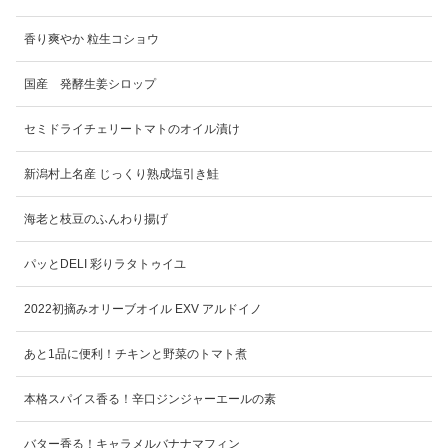
香り爽やか 粒生コショウ
国産 発酵生姜シロップ
セミドライチェリートマトのオイル漬け
新潟村上名産 じっくり熟成塩引き鮭
海老と枝豆のふんわり揚げ
パッとDELI 彩りラタトゥイユ
2022初摘みオリーブオイル EXV アルドイノ
あと1品に便利！チキンと野菜のトマト煮
本格スパイス香る！辛口ジンジャーエールの素
バター香る！キャラメルバナナマフィン