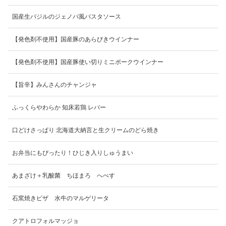
国産生バジルのジェノバ風パスタソース
【発色剤不使用】国産豚のあらびきウインナー
【発色剤不使用】国産豚使い切りミニポークウインナー
【旨辛】みんさんのチャンジャ
ふっくらやわらか 知床若鶏 レバー
口どけさっぱり 北海道大納言と生クリームのどら焼き
お弁当にもぴったり！ひじき入りしゅうまい
あまざけ＋乳酸菌 ちほまろ へべす
石窯焼きピザ 水牛のマルゲリータ
クアトロフォルマッジョ