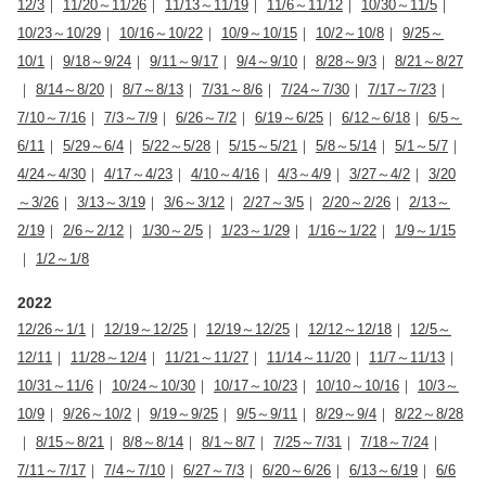
12/3
｜
11/20～11/26
｜
11/13～11/19
｜
11/6～11/12
｜
10/30～11/5
｜
10/23～10/29
｜
10/16～10/22
｜
10/9～10/15
｜
10/2～10/8
｜
9/25～
10/1
｜
9/18～9/24
｜
9/11～9/17
｜
9/4～9/10
｜
8/28～9/3
｜
8/21～8/27
｜
8/14～8/20
｜
8/7～8/13
｜
7/31～8/6
｜
7/24～7/30
｜
7/17～7/23
｜
7/10～7/16
｜
7/3～7/9
｜
6/26～7/2
｜
6/19～6/25
｜
6/12～6/18
｜
6/5～
6/11
｜
5/29～6/4
｜
5/22～5/28
｜
5/15～5/21
｜
5/8～5/14
｜
5/1～5/7
｜
4/24～4/30
｜
4/17～4/23
｜
4/10～4/16
｜
4/3～4/9
｜
3/27～4/2
｜
3/20
～3/26
｜
3/13～3/19
｜
3/6～3/12
｜
2/27～3/5
｜
2/20～2/26
｜
2/13～
2/19
｜
2/6～2/12
｜
1/30～2/5
｜
1/23～1/29
｜
1/16～1/22
｜
1/9～1/15
｜
1/2～1/8
2022
12/26～1/1
｜
12/19～12/25
｜
12/19～12/25
｜
12/12～12/18
｜
12/5～
12/11
｜
11/28～12/4
｜
11/21～11/27
｜
11/14～11/20
｜
11/7～11/13
｜
10/31～11/6
｜
10/24～10/30
｜
10/17～10/23
｜
10/10～10/16
｜
10/3～
10/9
｜
9/26～10/2
｜
9/19～9/25
｜
9/5～9/11
｜
8/29～9/4
｜
8/22～8/28
｜
8/15～8/21
｜
8/8～8/14
｜
8/1～8/7
｜
7/25～7/31
｜
7/18～7/24
｜
7/11～7/17
｜
7/4～7/10
｜
6/27～7/3
｜
6/20～6/26
｜
6/13～6/19
｜
6/6