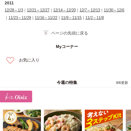
2011
12/28～1/3
｜
12/21～12/27
｜
12/14～12/20
｜
12/7～12/13
｜
11/30～12/6
｜
11/23～11/29
｜
11/16～11/22
｜
11/9～11/15
｜
11/2～11/8