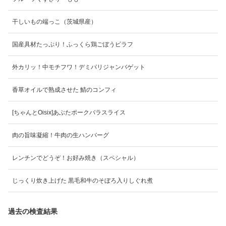
干しいもの端っこ（茨城県産）
国産具材たっぷり！ふっくら鶏ごぼうピラフ
外カリッ！中モチフワ！デミパリジャンバゲット
香草オイルで熟成させた 鯖のコンフィ
[ちゃんとOisix]あぶたポークバラスライス
肉の旨味凝縮！牛肉の生ハンバーグ
レンチンでどうぞ！お好み焼き（スペシャル）
じっくり炊き上げた 黒毛和牛のそぼろ入りしぐれ煮
過去の検査結果