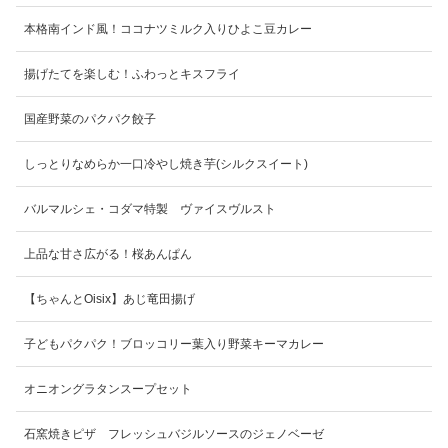
本格南インド風！ココナツミルク入りひよこ豆カレー
揚げたてを楽しむ！ふわっとキスフライ
国産野菜のパクパク餃子
しっとりなめらか一口冷やし焼き芋(シルクスイート)
バルマルシェ・コダマ特製 ヴァイスヴルスト
上品な甘さ広がる！桜あんぱん
【ちゃんとOisix】あじ竜田揚げ
子どもパクパク！ブロッコリー葉入り野菜キーマカレー
オニオングラタンスープセット
石窯焼きピザ フレッシュバジルソースのジェノベーゼ