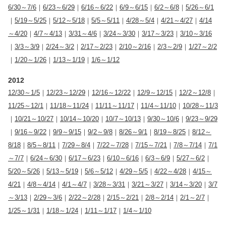
6/30～7/6
｜
6/23～6/29
｜
6/16～6/22
｜
6/9～6/15
｜
6/2～6/8
｜
5/26～6/1
｜
5/19～5/25
｜
5/12～5/18
｜
5/5～5/11
｜
4/28～5/4
｜
4/21～4/27
｜
4/14
～4/20
｜
4/7～4/13
｜
3/31～4/6
｜
3/24～3/30
｜
3/17～3/23
｜
3/10～3/16
｜
3/3～3/9
｜
2/24～3/2
｜
2/17～2/23
｜
2/10～2/16
｜
2/3～2/9
｜
1/27～2/2
｜
1/20～1/26
｜
1/13～1/19
｜
1/6～1/12
2012
12/30～1/5
｜
12/23～12/29
｜
12/16～12/22
｜
12/9～12/15
｜
12/2～12/8
｜
11/25～12/1
｜
11/18～11/24
｜
11/11～11/17
｜
11/4～11/10
｜
10/28～11/3
｜
10/21～10/27
｜
10/14～10/20
｜
10/7～10/13
｜
9/30～10/6
｜
9/23～9/29
｜
9/16～9/22
｜
9/9～9/15
｜
9/2～9/8
｜
8/26～9/1
｜
8/19～8/25
｜
8/12～
8/18
｜
8/5～8/11
｜
7/29～8/4
｜
7/22～7/28
｜
7/15～7/21
｜
7/8～7/14
｜
7/1
～7/7
｜
6/24～6/30
｜
6/17～6/23
｜
6/10～6/16
｜
6/3～6/9
｜
5/27～6/2
｜
5/20～5/26
｜
5/13～5/19
｜
5/6～5/12
｜
4/29～5/5
｜
4/22～4/28
｜
4/15～
4/21
｜
4/8～4/14
｜
4/1～4/7
｜
3/28～3/31
｜
3/21～3/27
｜
3/14～3/20
｜
3/7
～3/13
｜
2/29～3/6
｜
2/22～2/28
｜
2/15～2/21
｜
2/8～2/14
｜
2/1～2/7
｜
1/25～1/31
｜
1/18～1/24
｜
1/11～1/17
｜
1/4～1/10