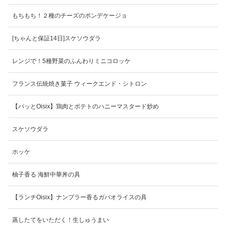
もちもち！２種のチーズのポンデケージョ
[ちゃんと保証14日]スケソウダラ
レンジで！5種野菜のふんわりミニコロッケ
フランス伝統焼き菓子 ウィークエンド・シトロン
【パッとOisix】鶏肉とポテトのハニーマスタード炒め
スケソウダラ
ホッケ
柚子香る 海鮮中華丼の具
【ランチOisix】ナンプラー香るガパオライスの具
蒸したてをいただく！生しゅうまい