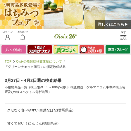
詳しくはこちら▶
TOP
Oisixの放射線検査体制について
「グリーンチェック商品」の測定数値結果
3月27日～4月2日週の検査結果
不検出商品一覧（検出限界：5～10Bq/kg以下 検査機器：ゲルマニウム半導体検出装
置及びγ線スペクトル分析装置）
クセなく食べやすい 白菜なばな(群馬県産)
甘くて旨い！にんじん(徳島県産)