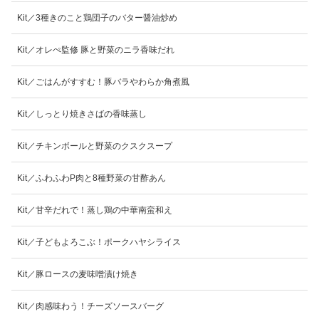
Kit／3種きのこと鶏団子のバター醤油炒め
Kit／オレぺ監修 豚と野菜のニラ香味だれ
Kit／ごはんがすすむ！豚バラやわらか角煮風
Kit／しっとり焼きさばの香味蒸し
Kit／チキンボールと野菜のクスクスープ
Kit／ふわふわP肉と8種野菜の甘酢あん
Kit／甘辛だれで！蒸し鶏の中華南蛮和え
Kit／子どもよろこぶ！ポークハヤシライス
Kit／豚ロースの麦味噌漬け焼き
Kit／肉感味わう！チーズソースバーグ