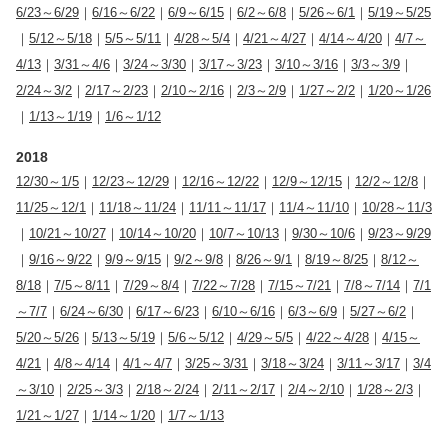
6/23～6/29
｜
6/16～6/22
｜
6/9～6/15
｜
6/2～6/8
｜
5/26～6/1
｜
5/19～5/25
｜
5/12～5/18
｜
5/5～5/11
｜
4/28～5/4
｜
4/21～4/27
｜
4/14～4/20
｜
4/7～
4/13
｜
3/31～4/6
｜
3/24～3/30
｜
3/17～3/23
｜
3/10～3/16
｜
3/3～3/9
｜
2/24～3/2
｜
2/17～2/23
｜
2/10～2/16
｜
2/3～2/9
｜
1/27～2/2
｜
1/20～1/26
｜
1/13～1/19
｜
1/6～1/12
2018
12/30～1/5
｜
12/23～12/29
｜
12/16～12/22
｜
12/9～12/15
｜
12/2～12/8
｜
11/25～12/1
｜
11/18～11/24
｜
11/11～11/17
｜
11/4～11/10
｜
10/28～11/3
｜
10/21～10/27
｜
10/14～10/20
｜
10/7～10/13
｜
9/30～10/6
｜
9/23～9/29
｜
9/16～9/22
｜
9/9～9/15
｜
9/2～9/8
｜
8/26～9/1
｜
8/19～8/25
｜
8/12～
8/18
｜
7/5～8/11
｜
7/29～8/4
｜
7/22～7/28
｜
7/15～7/21
｜
7/8～7/14
｜
7/1
～7/7
｜
6/24～6/30
｜
6/17～6/23
｜
6/10～6/16
｜
6/3～6/9
｜
5/27～6/2
｜
5/20～5/26
｜
5/13～5/19
｜
5/6～5/12
｜
4/29～5/5
｜
4/22～4/28
｜
4/15～
4/21
｜
4/8～4/14
｜
4/1～4/7
｜
3/25～3/31
｜
3/18～3/24
｜
3/11～3/17
｜
3/4
～3/10
｜
2/25～3/3
｜
2/18～2/24
｜
2/11～2/17
｜
2/4～2/10
｜
1/28～2/3
｜
1/21～1/27
｜
1/14～1/20
｜
1/7～1/13