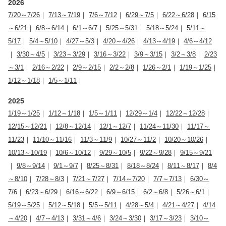
2026
7/20～7/26
｜
7/13～7/19
｜
7/6～7/12
｜
6/29～7/5
｜
6/22～6/28
｜
6/15
～6/21
｜
6/8～6/14
｜
6/1～6/7
｜
5/25～5/31
｜
5/18～5/24
｜
5/11～
5/17
｜
5/4～5/10
｜
4/27～5/3
｜
4/20～4/26
｜
4/13～4/19
｜
4/6～4/12
｜
3/30～4/5
｜
3/23～3/29
｜
3/16～3/22
｜
3/9～3/15
｜
3/2～3/8
｜
2/23
～3/1
｜
2/16～2/22
｜
2/9～2/15
｜
2/2～2/8
｜
1/26～2/1
｜
1/19～1/25
｜
1/12～1/18
｜
1/5～1/11
｜
2025
1/19～1/25
｜
1/12～1/18
｜
1/5～1/11
｜
12/29～1/4
｜
12/22～12/28
｜
12/15～12/21
｜
12/8～12/14
｜
12/1～12/7
｜
11/24～11/30
｜
11/17～
11/23
｜
11/10～11/16
｜
11/3～11/9
｜
10/27～11/2
｜
10/20～10/26
｜
10/13～10/19
｜
10/6～10/12
｜
9/29～10/5
｜
9/22～9/28
｜
9/15～9/21
｜
9/8～9/14
｜
9/1～9/7
｜
8/25～8/31
｜
8/18～8/24
｜
8/11～8/17
｜
8/4
～8/10
｜
7/28～8/3
｜
7/21～7/27
｜
7/14～7/20
｜
7/7～7/13
｜
6/30～
7/6
｜
6/23～6/29
｜
6/16～6/22
｜
6/9～6/15
｜
6/2～6/8
｜
5/26～6/1
｜
5/19～5/25
｜
5/12～5/18
｜
5/5～5/11
｜
4/28～5/4
｜
4/21～4/27
｜
4/14
～4/20
｜
4/7～4/13
｜
3/31～4/6
｜
3/24～3/30
｜
3/17～3/23
｜
3/10～