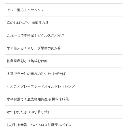
アジア薫るトムヤムクン
京のおばんざい 湯葉丼の具
これ一つで本格派！ピクルススパイス
すぐ使える！オリーブ果実のぬか床
徳島県産彩どり熟成むね肉
太麺でラー油の辛みの効いた まぜそば
りんごとグレープシードオイルドレッシング
水やお湯で！鹿児島知覧産 有機粉末緑茶
かつおたたき（ゆず香り焼）
しびれる辛旨！ハバネロ入り麻辣スパイス