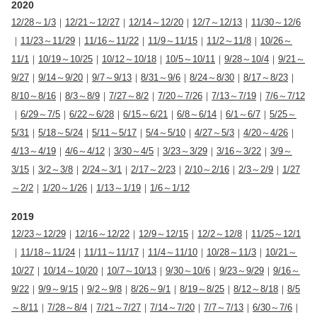
2020
12/28～1/3
｜
12/21～12/27
｜
12/14～12/20
｜
12/7～12/13
｜
11/30～12/6
｜
11/23～11/29
｜
11/16～11/22
｜
11/9～11/15
｜
11/2～11/8
｜
10/26～
11/1
｜
10/19～10/25
｜
10/12～10/18
｜
10/5～10/11
｜
9/28～10/4
｜
9/21～
9/27
｜
9/14～9/20
｜
9/7～9/13
｜
8/31～9/6
｜
8/24～8/30
｜
8/17～8/23
｜
8/10～8/16
｜
8/3～8/9
｜
7/27～8/2
｜
7/20～7/26
｜
7/13～7/19
｜
7/6～7/12
｜
6/29～7/5
｜
6/22～6/28
｜
6/15～6/21
｜
6/8～6/14
｜
6/1～6/7
｜
5/25～
5/31
｜
5/18～5/24
｜
5/11～5/17
｜
5/4～5/10
｜
4/27～5/3
｜
4/20～4/26
｜
4/13～4/19
｜
4/6～4/12
｜
3/30～4/5
｜
3/23～3/29
｜
3/16～3/22
｜
3/9～
3/15
｜
3/2～3/8
｜
2/24～3/1
｜
2/17～2/23
｜
2/10～2/16
｜
2/3～2/9
｜
1/27
～2/2
｜
1/20～1/26
｜
1/13～1/19
｜
1/6～1/12
2019
12/23～12/29
｜
12/16～12/22
｜
12/9～12/15
｜
12/2～12/8
｜
11/25～12/1
｜
11/18～11/24
｜
11/11～11/17
｜
11/4～11/10
｜
10/28～11/3
｜
10/21～
10/27
｜
10/14～10/20
｜
10/7～10/13
｜
9/30～10/6
｜
9/23～9/29
｜
9/16～
9/22
｜
9/9～9/15
｜
9/2～9/8
｜
8/26～9/1
｜
8/19～8/25
｜
8/12～8/18
｜
8/5
～8/11
｜
7/28～8/4
｜
7/21～7/27
｜
7/14～7/20
｜
7/7～7/13
｜
6/30～7/6
｜