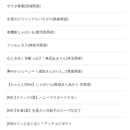
サラダ春菊(茨城県産)
出雲のグリーンアスパラガス(島根県産)
有機新じゃがいも(鹿児島県産)
フリルレタス(神奈川県産)
心ときめく甘酸っぱさ！春恋あまりん(埼玉県産)
爽やかジューシー！成田さんのりんご(青森県産)
【ちゃんとOisix】じゃがいも(熟成きたあかり 北海道)
[Kit]【クイック1皿】ハニーマスタードチキン
[Kit]【冷凍1皿】生姜入り水餃子のスープ仕立て
[Kit]カリッとほくほく！アンチョビポテト