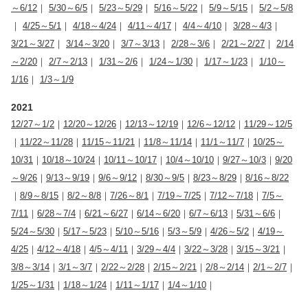
～6/12
｜
5/30～6/5
｜
5/23～5/29
｜
5/16～5/22
｜
5/9～5/15
｜
5/2～5/8
｜
4/25～5/1
｜
4/18～4/24
｜
4/11～4/17
｜
4/4～4/10
｜
3/28～4/3
｜
3/21～3/27
｜
3/14～3/20
｜
3/7～3/13
｜
2/28～3/6
｜
2/21～2/27
｜
2/14
～2/20
｜
2/7～2/13
｜
1/31～2/6
｜
1/24～1/30
｜
1/17～1/23
｜
1/10～
1/16
｜
1/3～1/9
2021
12/27～1/2
｜
12/20～12/26
｜
12/13～12/19
｜
12/6～12/12
｜
11/29～12/5
｜
11/22～11/28
｜
11/15～11/21
｜
11/8～11/14
｜
11/1～11/7
｜
10/25～
10/31
｜
10/18～10/24
｜
10/11～10/17
｜
10/4～10/10
｜
9/27～10/3
｜
9/20
～9/26
｜
9/13～9/19
｜
9/6～9/12
｜
8/30～9/5
｜
8/23～8/29
｜
8/16～8/22
｜
8/9～8/15
｜
8/2～8/8
｜
7/26～8/1
｜
7/19～7/25
｜
7/12～7/18
｜
7/5～
7/11
｜
6/28～7/4
｜
6/21～6/27
｜
6/14～6/20
｜
6/7～6/13
｜
5/31～6/6
｜
5/24～5/30
｜
5/17～5/23
｜
5/10～5/16
｜
5/3～5/9
｜
4/26～5/2
｜
4/19～
4/25
｜
4/12～4/18
｜
4/5～4/11
｜
3/29～4/4
｜
3/22～3/28
｜
3/15～3/21
｜
3/8～3/14
｜
3/1～3/7
｜
2/22～2/28
｜
2/15～2/21
｜
2/8～2/14
｜
2/1～2/7
｜
1/25～1/31
｜
1/18～1/24
｜
1/11～1/17
｜
1/4～1/10
｜