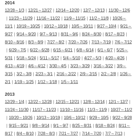
2014
12/28～1/3
｜
12/21～12/27
｜
12/14～12/20
｜
12/7～12/13
｜
11/30～12/6
｜
11/23～11/29
｜
11/16～11/22
｜
11/9～11/15
｜
11/2～11/8
｜
10/26～
11/1
｜
10/19～10/25
｜
10/12～10/18
｜
10/5～10/11
｜
9/27～10/4
｜
9/21～
9/27
｜
9/14～9/20
｜
9/7～9/13
｜
8/31～9/6
｜
8/24～8/30
｜
8/17～8/23
｜
8/10～8/16
｜
8/3～8/9
｜
7/27～8/2
｜
7/20～7/26
｜
7/13～7/19
｜
7/6～7/12
｜
6/29～7/5
｜
6/22～6/28
｜
6/15～6/21
｜
6/8～6/14
｜
6/1～6/7
｜
5/25～
5/31
｜
5/18～5/24
｜
5/11～5/17
｜
5/4～5/10
｜
4/27～5/3
｜
4/20～4/26
｜
4/13～4/19
｜
4/6～4/12
｜
3/30～4/5
｜
3/23～3/29
｜
3/16～3/22
｜
3/9～
3/15
｜
3/2～3/8
｜
2/23～3/1
｜
2/16～2/22
｜
2/9～2/15
｜
2/2～2/8
｜
1/26～
2/1
｜
1/19～1/25
｜
1/12～1/18
｜
1/5～1/11
2013
12/29～1/4
｜
12/22～12/28
｜
12/15～12/21
｜
12/8～12/14
｜
12/1～12/7
｜
11/24～11/30
｜
11/17～11/23
｜
11/10～11/16
｜
11/3～11/9
｜
10/27～11/2
｜
10/20～10/26
｜
10/13～10/19
｜
10/6～10/12
｜
9/29～10/5
｜
9/22～9/28
｜
9/15～9/21
｜
9/8～9/14
｜
9/1～9/7
｜
8/25～8/31
｜
8/18～8/24
｜
8/11～
8/17
｜
8/4～8/10
｜
7/28～8/3
｜
7/21～7/27
｜
7/14～7/20
｜
7/7～7/13
｜