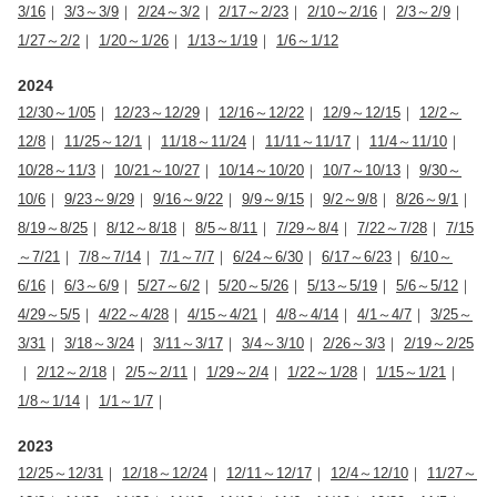
3/16
｜
3/3～3/9
｜
2/24～3/2
｜
2/17～2/23
｜
2/10～2/16
｜
2/3～2/9
｜
1/27～2/2
｜
1/20～1/26
｜
1/13～1/19
｜
1/6～1/12
2024
12/30～1/05
｜
12/23～12/29
｜
12/16～12/22
｜
12/9～12/15
｜
12/2～
12/8
｜
11/25～12/1
｜
11/18～11/24
｜
11/11～11/17
｜
11/4～11/10
｜
10/28～11/3
｜
10/21～10/27
｜
10/14～10/20
｜
10/7～10/13
｜
9/30～
10/6
｜
9/23～9/29
｜
9/16～9/22
｜
9/9～9/15
｜
9/2～9/8
｜
8/26～9/1
｜
8/19～8/25
｜
8/12～8/18
｜
8/5～8/11
｜
7/29～8/4
｜
7/22～7/28
｜
7/15
～7/21
｜
7/8～7/14
｜
7/1～7/7
｜
6/24～6/30
｜
6/17～6/23
｜
6/10～
6/16
｜
6/3～6/9
｜
5/27～6/2
｜
5/20～5/26
｜
5/13～5/19
｜
5/6～5/12
｜
4/29～5/5
｜
4/22～4/28
｜
4/15～4/21
｜
4/8～4/14
｜
4/1～4/7
｜
3/25～
3/31
｜
3/18～3/24
｜
3/11～3/17
｜
3/4～3/10
｜
2/26～3/3
｜
2/19～2/25
｜
2/12～2/18
｜
2/5～2/11
｜
1/29～2/4
｜
1/22～1/28
｜
1/15～1/21
｜
1/8～1/14
｜
1/1～1/7
｜
2023
12/25～12/31
｜
12/18～12/24
｜
12/11～12/17
｜
12/4～12/10
｜
11/27～