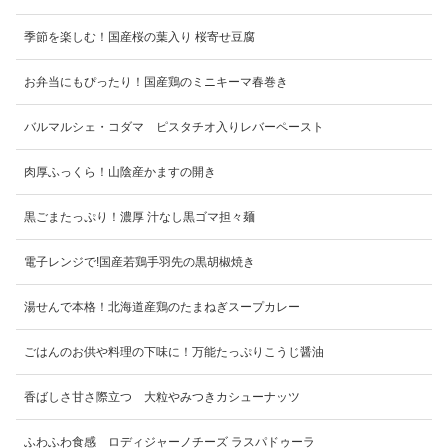
季節を楽しむ！国産桜の葉入り 桜寄せ豆腐
お弁当にもぴったり！国産鶏のミニキーマ春巻き
バルマルシェ・コダマ ピスタチオ入りレバーペースト
肉厚ふっくら！山陰産かますの開き
黒ごまたっぷり！濃厚 汁なし黒ゴマ担々麺
電子レンジで!国産若鶏手羽先の黒胡椒焼き
湯せんで本格！北海道産鶏のたまねぎスープカレー
ごはんのお供や料理の下味に！万能たっぷりこうじ醤油
香ばしさ甘さ際立つ 大粒やみつきカシューナッツ
ふわふわ食感 ロディジャーノチーズ ラスパドゥーラ