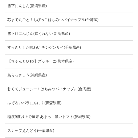
雪下にんじん(新潟県産)
芯まで丸ごと！ちびっこはちみつパイナップル(台湾産)
雪下紅にんじん(京くれない 新潟県産)
すっきりした味わい チンゲンサイ(千葉県産)
【ちゃんとOisix】ズッキーニ(熊本県産)
島らっきょう(沖縄県産)
甘くてジューシー！はちみつパイナップル(台湾産)
ふぞろいバラにんにく(青森県産)
糖度9度以上で選果 あまっ！濃いトマト(茨城県産)
スナップえんどう(千葉県産)