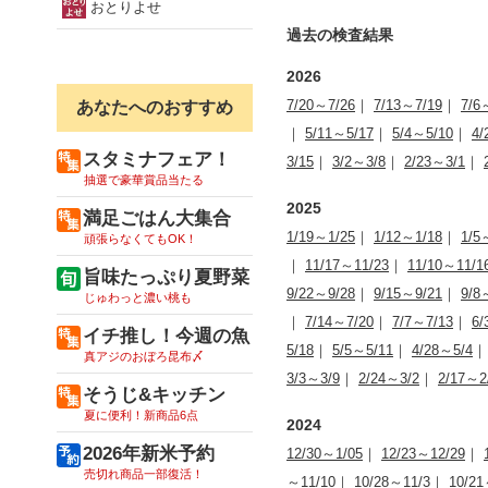
おとりよせ
過去の検査結果
2026
7/20～7/26
｜
7/13～7/19
｜
7/6
あなたへのおすすめ
｜
5/11～5/17
｜
5/4～5/10
｜
4/
スタミナフェア！
3/15
｜
3/2～3/8
｜
2/23～3/1
｜
抽選で豪華賞品当たる
2025
満足ごはん大集合
1/19～1/25
｜
1/12～1/18
｜
1/5
頑張らなくてもOK！
｜
11/17～11/23
｜
11/10～11/1
旨味たっぷり夏野菜
9/22～9/28
｜
9/15～9/21
｜
9/8
じゅわっと濃い桃も
｜
7/14～7/20
｜
7/7～7/13
｜
6/
イチ推し！今週の魚
5/18
｜
5/5～5/11
｜
4/28～5/4
真アジのおぼろ昆布〆
3/3～3/9
｜
2/24～3/2
｜
2/17～2
そうじ&キッチン
夏に便利！新商品6点
2024
2026年新米予約
12/30～1/05
｜
12/23～12/29
｜
売切れ商品一部復活！
～11/10
｜
10/28～11/3
｜
10/21