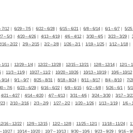
～7/12
｜
6/29～7/5
｜
6/22～6/28
｜
6/15～6/21
｜
6/8～6/14
｜
6/1～6/7
｜
5/25
27～5/3
｜
4/20～4/26
｜
4/13～4/19
｜
4/6～4/12
｜
3/30～4/5
｜
3/23～3/29
｜
2/16～2/22
｜
2/9～2/15
｜
2/2～2/8
｜
1/26～2/1
｜
1/19～1/25
｜
1/12～1/18
｜
～1/11
｜
12/29～1/4
｜
12/22～12/28
｜
12/15～12/21
｜
12/8～12/14
｜
12/1～1
6
｜
11/3～11/9
｜
10/27～11/2
｜
10/20～10/26
｜
10/13～10/19
｜
10/6～10/12
～9/14
｜
9/1～9/7
｜
8/25～8/31
｜
8/18～8/24
｜
8/11～8/17
｜
8/4～8/10
｜
7/2
30～7/6
｜
6/23～6/29
｜
6/16～6/22
｜
6/9～6/15
｜
6/2～6/8
｜
5/26～6/1
｜
5/
｜
4/21～4/27
｜
4/14～4/20
｜
4/7～4/13
｜
3/31～4/6
｜
3/24～3/30
｜
3/17～3/2
/23
｜
2/10～2/16
｜
2/3～2/9
｜
1/27～2/2
｜
1/20～1/26
｜
1/13～1/19
｜
1/6～1
12/16～12/22
｜
12/9～12/15
｜
12/2～12/8
｜
11/25～12/1
｜
11/18～11/24
｜
1
～10/27
｜
10/14～10/20
｜
10/7～10/13
｜
9/30～10/6
｜
9/23～9/29
｜
9/16～9/