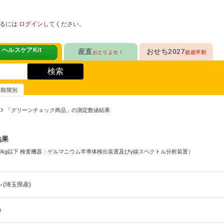
めるには
ログイン
してください。
ヘルスケアKit
産直
おせち2027
おとりよせ！
超超早割
人気No.1
販売開始！
！
ヘルスケアKit
検索
ヘルスケアKit
10年連続No.1

今年の新作

信州さみずりんご制覇
らぁ麺おせち
賞味期限別
健康サポート食品
合
毎日をアクティブに！
人気No.2
セットで10%OFF
「グリーンチェック商品」の測定数値結果
ナガノパープルも！

人気「高砂」と

3品作れるバランス献立
の魚
鶏ごぼうごはん
信州フルーツ定期便
らぁ麺おせち
結果
人気No.3
自慢はローストビーフ
ファンが年々増！

大人も子どもも

q/kg以下 検査機器：ゲルマニウム半導体検出装置及びγ線スペクトル分析装置）
ン雑貨
生沼さんの甘熟梨
家族で楽しめるおせち
人気No.4
クリームチーズたっぷり
急支援
(埼玉県産)
貴重な黄桃食べ比べ

人気品目を増量！

奥山さんの幸せの黄桃
家族でたっぷり楽しむ
)
人気No.5
和・洋・中　よくばりセット