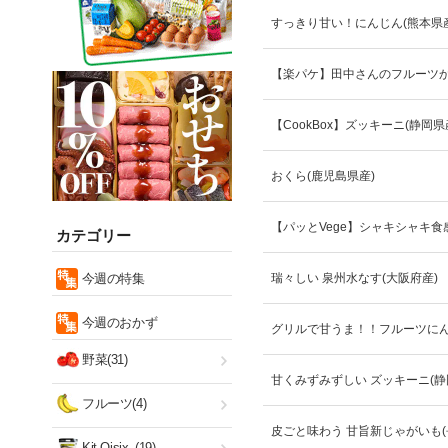
すっきり甘い！にんじん(熊本県産
【楽パケ】田中さんのフルーツか
【CookBox】ズッキーニ(静岡県
おくら(鹿児島県産)
【パッとVege】シャキシャキ食
カテゴリー
今週の特集
瑞々しい 泉州水なす(大阪府産)
今週のおかず
グリルで甘うま！！フルーツにん
野菜(31)
甘くみずみずしい ズッキーニ(静
フルーツ(4)
皮ごと味わう 甘旨新じゃがいも(
Kit Oisix
(19)