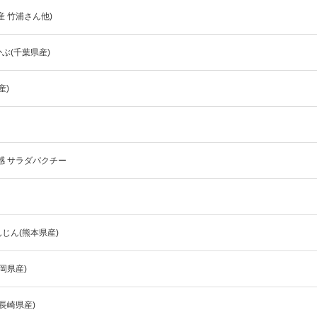
夏にピッタリ

人気二段重「高砂」と

 竹浦さん他)
モチモチ食感チーズ
本格中華オードブル
ぶ(千葉県産)
産)
感 サラダパクチー
じん(熊本県産)
岡県産)
長崎県産)