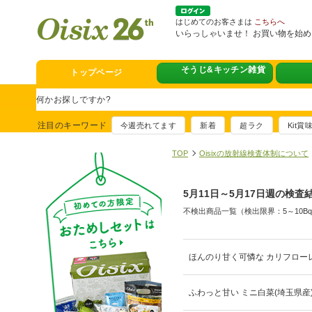
はじめてのお客さまは
こちらへ
いらっしゃいませ！ お買い物を始
トップページ
そうじ&キッチン雑貨
スタミナフェア
豪華賞品が当たるチャンス
注目のキーワード
今週売れてます
新着
超ラク
Kit
満足ごはん大集
おすすめ！出汁付き肉吸い
TOP
Oisixの放射線検査体制について
イチ推し！今週
5月11日～5月17日週の検査
真アジのおぼろ昆布〆
不検出商品一覧（検出限界：5～10B
そうじ&キッチ
夏に便利！新商品6点登場
熊本地震への緊
ほんのり甘く可憐な カリフローレ
寄付付き商品取り扱い中
ふわっと甘い ミニ白菜(埼玉県産