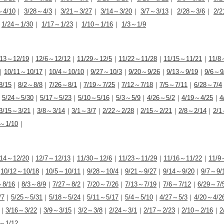
～4/10
｜
3/28～4/3
｜
3/21～3/27
｜
3/14～3/20
｜
3/7～3/13
｜
2/28～3/6
｜
2/2
｜
1/24～1/30
｜
1/17～1/23
｜
1/10～1/16
｜
1/3～1/9
/13～12/19
｜
12/6～12/12
｜
11/29～12/5
｜
11/22～11/28
｜
11/15～11/21
｜
11/8
｜
10/11～10/17
｜
10/4～10/10
｜
9/27～10/3
｜
9/20～9/26
｜
9/13～9/19
｜
9/6～9
8/15
｜
8/2～8/8
｜
7/26～8/1
｜
7/19～7/25
｜
7/12～7/18
｜
7/5～7/11
｜
6/28～7/4
｜
5/24～5/30
｜
5/17～5/23
｜
5/10～5/16
｜
5/3～5/9
｜
4/26～5/2
｜
4/19～4/25
｜
4
3/15～3/21
｜
3/8～3/14
｜
3/1～3/7
｜
2/22～2/28
｜
2/15～2/21
｜
2/8～2/14
｜
2/1
4～1/10
｜
/14～12/20
｜
12/7～12/13
｜
11/30～12/6
｜
11/23～11/29
｜
11/16～11/22
｜
11/9
｜
10/12～10/18
｜
10/5～10/11
｜
9/28～10/4
｜
9/21～9/27
｜
9/14～9/20
｜
9/7～9/
～8/16
｜
8/3～8/9
｜
7/27～8/2
｜
7/20～7/26
｜
7/13～7/19
｜
7/6～7/12
｜
6/29～7/
/7
｜
5/25～5/31
｜
5/18～5/24
｜
5/11～5/17
｜
5/4～5/10
｜
4/27～5/3
｜
4/20～4/2
｜
3/16～3/22
｜
3/9～3/15
｜
3/2～3/8
｜
2/24～3/1
｜
2/17～2/23
｜
2/10～2/16
｜
2
6～1/12