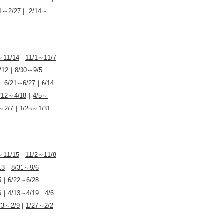
1～2/27
｜
2/14～
～11/14
｜
11/1～11/7
/12
｜
8/30～9/5
｜
｜
6/21～6/27
｜
6/14
/12～4/18
｜
4/5～
～2/7
｜
1/25～1/31
～11/15
｜
11/2～11/8
13
｜
8/31～9/6
｜
5
｜
6/22～6/28
｜
6
｜
4/13～4/19
｜
4/6
/3～2/9
｜
1/27～2/2