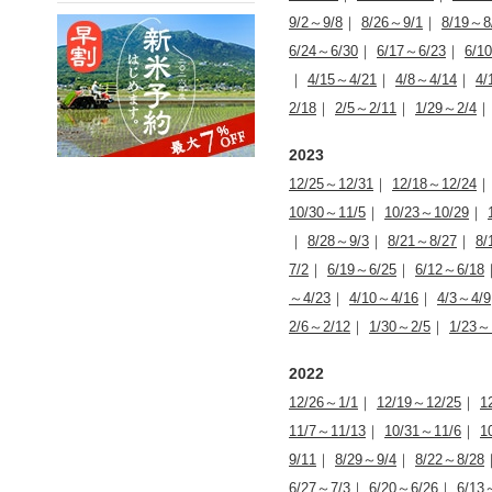
9/2～9/8
｜
8/26～9/1
｜
8/19～8
6/24～6/30
｜
6/17～6/23
｜
6/1
｜
4/15～4/21
｜
4/8～4/14
｜
4/
2/18
｜
2/5～2/11
｜
1/29～2/4
2023
12/25～12/31
｜
12/18～12/24
10/30～11/5
｜
10/23～10/29
｜
｜
8/28～9/3
｜
8/21～8/27
｜
8/
7/2
｜
6/19～6/25
｜
6/12～6/18
～4/23
｜
4/10～4/16
｜
4/3～4/9
2/6～2/12
｜
1/30～2/5
｜
1/23～
2022
12/26～1/1
｜
12/19～12/25
｜
1
11/7～11/13
｜
10/31～11/6
｜
1
9/11
｜
8/29～9/4
｜
8/22～8/28
6/27～7/3
｜
6/20～6/26
｜
6/13