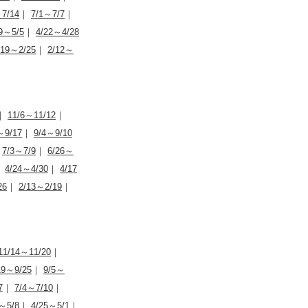
7/14
｜
7/1～7/7
｜
9～5/5
｜
4/22～4/28
/19～2/25
｜
2/12～
｜
11/6～11/12
｜
～9/17
｜
9/4～9/10
｜
7/3～7/9
｜
6/26～
｜
4/24～4/30
｜
4/17
26
｜
2/13～2/19
｜
11/14～11/20
｜
19～9/25
｜
9/5～
7
｜
7/4～7/10
｜
～5/8
｜
4/25～5/1
｜