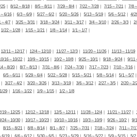
/25
｜
8/12～8/18
｜
8/5～8/11
｜
7/29～8/4
｜
7/22～7/28
｜
7/15～7/21
｜
7/8～
0～6/16
｜
6/3～6/9
｜
5/27～6/2
｜
5/20～5/26
｜
5/13～5/19
｜
5/6～5/12
｜
4/2
1～4/7
｜
3/25～3/31
｜
3/18～3/24
｜
3/11～3/17
｜
3/4～3/10
｜
2/26～3/3
｜
2
｜
1/22～1/28
｜
1/15～1/21
｜
1/8～1/14
｜
1/1～1/7
｜
｜
12/11～12/17
｜
12/4～12/10
｜
11/27～12/3
｜
11/20～11/26
｜
11/13～11/19
10/16～10/22
｜
10/9～10/15
｜
10/2～10/8
｜
9/25～10/1
｜
9/18～9/24
｜
9/11
14～8/20
｜
8/7～8/13
｜
7/31～8/6
｜
7/24～7/30
｜
7/17～7/23
｜
7/10～7/16
｜
6/5～6/11
｜
5/29～6/4
｜
5/22～5/28
｜
5/15～5/21
｜
5/8～5/14
｜
5/1～5/7
｜
3/27～4/2
｜
3/20～3/26
｜
3/13～3/19
｜
3/6～3/12
｜
2/27～3/5
｜
2/20～2/
1/29
｜
1/16～1/22
｜
1/9～1/15
｜
1/2～1/8
2/19～12/25
｜
12/12～12/18
｜
12/5～12/11
｜
11/28～12/4
｜
11/21～11/27
｜
0/24～10/30
｜
10/17～10/23
｜
10/10～10/16
｜
10/3～10/9
｜
9/26～10/2
｜
9/
｜
8/15～8/21
｜
8/8～8/14
｜
8/1～8/7
｜
7/25～7/31
｜
7/18～7/24
｜
7/11～7/1
～6/19
｜
6/6～6/12
｜
5/30～6/5
｜
5/23～5/29
｜
5/16～5/22
｜
5/9～5/15
｜
5/2