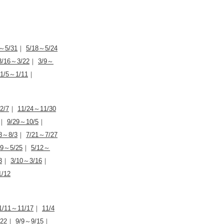
～5/31
｜
5/18～5/24
3/16～3/22
｜
3/9～
1/5～1/11
｜
2/7
｜
11/24～11/30
｜
9/29～10/5
｜
8～8/3
｜
7/21～7/27
19～5/25
｜
5/12～
3
｜
3/10～3/16
｜
/12
1/11～11/17
｜
11/4
22
｜
9/9～9/15
｜