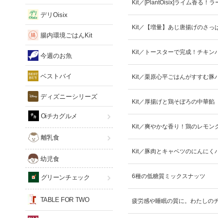
Kit／[PlantOisix]ライム香る
デリOisix
Kit／【増量】あじ唐揚げのさっ
腸内環境ごはんKit
Kit／トースターで完成！チキ
今週のお魚
ベストバイ
Kit／栗原心平ごはんがすすむ
ディズニーシリーズ
Kit／厚揚げと鶏そぼろの中華餡
Oiチカグルメ
Kit／爽やかな香り！鶏のレモン
離乳食
Kit／豚肉とキャベツのにんにく
幼児食
6種の低糖質ミックスナッツ
グリーンチェック
TABLE FOR TWO
疲労感や睡眠の質に。わたしのチ