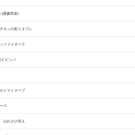
(愛媛県産)
監修チキンの彩りタブレ
ピッツァイオーラ
野菜ビビンバ
老のトマトスープ
ソース
き 山わさび添え