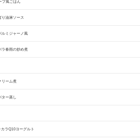
！ラープ風ごはん
ぱり油淋ソース
ンパルミジャーノ風
豚バラ春雨の炒め煮
クリーム煮
バター蒸し
カラQ10ヨーグルト