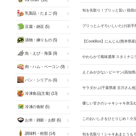
旬を先取り！プリッと旨い 指宿の
乳製品・たまご
(6)
プリっとふぞろいしいたけ(岩手
豆腐・納豆
(5)
漬物・練りもの
(5)
【CookBox】にんじん(熊本県産
魚・えび・海藻
(9)
やわらかで風味濃厚 スタミナニラ
肉・ハム・ベーコン
(9)
えぐみが少ない ピーマン(高知県
パン・シリアル
(6)
サラダかぶ(千葉県産 古川さん他
冷凍食品(主食)
(13)
優しい甘さのシャキシャキ赤玉ね
冷凍の食材
(5)
このおいしさをひとりじめ！小玉
お米・雑穀・お餅
(6)
調味料・粉類
(14)
旬を先取り！シャキあまとうもろ