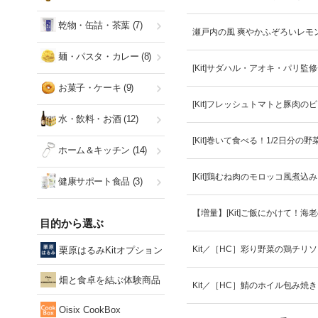
乾物・缶詰・茶葉
(7)
瀬戸内の風 爽やかふぞろいレモン
麺・パスタ・カレー
(8)
[Kit]サダハル・アオキ・パリ
お菓子・ケーキ
(9)
[Kit]フレッシュトマトと豚肉の
水・飲料・お酒
(12)
[Kit]巻いて食べる！1/2日分の
ホーム＆キッチン
(14)
[Kit]鶏むね肉のモロッコ風煮込み
健康サポート食品
(3)
【増量】[Kit]ご飯にかけて！海
目的から選ぶ
Kit／［HC］彩り野菜の鶏チリ
栗原はるみKitオプション
畑と食卓を結ぶ体験商品
Kit／［HC］鯖のホイル包み焼
Oisix CookBox