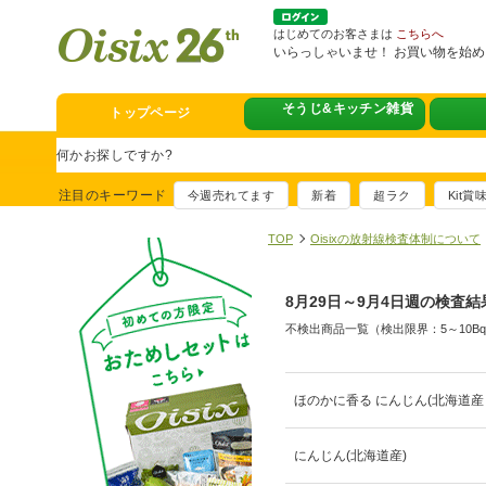
はじめてのお客さまは
こちらへ
いらっしゃいませ！ お買い物を始
トップページ
そうじ&キッチン雑貨
スタミナフェア
豪華賞品が当たるチャンス
注目のキーワード
今週売れてます
新着
超ラク
Kit
満足ごはん大集
おすすめ！出汁付き肉吸い
TOP
Oisixの放射線検査体制について
イチ推し！今週
8月29日～9月4日週の検査結
真アジのおぼろ昆布〆
不検出商品一覧（検出限界：5～10B
そうじ&キッチ
夏に便利！新商品6点登場
熊本地震への緊
ほのかに香る にんじん(北海道産
寄付付き商品取り扱い中
にんじん(北海道産)