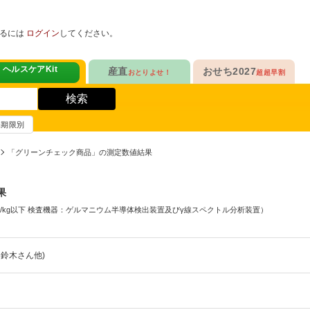
めるには
ログイン
してください。
ヘルスケアKit
産直
おせち2027
おとりよせ！
超超早割
人気No.1
定番人気ロングセラー
！
ヘルスケアKit
検索
ヘルスケアKit
10年連続No.1

愛され続けて23年

信州さみずりんご制覇
和洋おせち
賞味期限別
健康サポート食品
合
毎日をアクティブに！
人気No.2
伝統的な和風おせちを楽しむ
「グリーンチェック商品」の測定数値結果
ナガノパープルも！

人気「高砂」の

3品作れるバランス献立
の魚
鶏ごぼうごはん
信州フルーツ定期便
和風特化お重
果
人気No.3
人気ブランド監修！
ファンが年々増！

乾杯のお供にも！

q/kg以下 検査機器：ゲルマニウム半導体検出装置及びγ線スペクトル分析装置）
ン雑貨
生沼さんの甘熟梨
洗練された洋風素材
人気No.4
クリームチーズたっぷり
急支援
 鈴木さん他)
貴重な黄桃食べ比べ

人気品目を増量！

奥山さんの幸せの黄桃
家族でたっぷり楽しむ
人気No.5
和・洋・中　よくばりセット