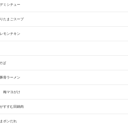
肉デミシチュー
わりたまごスープ
ゼレモンチキン
きそば
の豚骨ラーメン
げ 梅マヨがけ
んがすすむ回鍋肉
ごまポンだれ