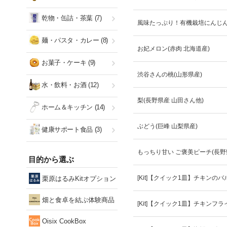
乾物・缶詰・茶葉
(7)
風味たっぷり！有機栽培にんじん
麺・パスタ・カレー
(8)
お妃メロン(赤肉 北海道産)
お菓子・ケーキ
(9)
渋谷さんの桃(山形県産)
水・飲料・お酒
(12)
梨(長野県産 山田さん他)
ホーム＆キッチン
(14)
ぶどう(巨峰 山梨県産)
健康サポート食品
(3)
もっちり甘い ご褒美ピーチ(長野
目的から選ぶ
[Kit]【クイック1皿】チキンの
栗原はるみKitオプション
畑と食卓を結ぶ体験商品
[Kit]【クイック1皿】チキンフ
Oisix CookBox