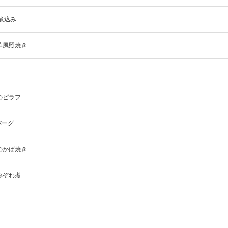
風煮込み
華風照焼き
のピラフ
バーグ
のかば焼き
みぞれ煮