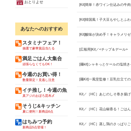
おとりよせ
[Kit]簡単！赤ワイン仕込みの牛
[Kit]韓国風！子大豆もやしとふ
あなたへのおすすめ
[Kit]酸味が決め手！キャラメリ
スタミナフェア！
抽選で豪華賞品当たる
[広報用]Kit／<チップ＆デール>
満足ごはん大集合
頑張らなくてもOK！
[麺kit]シャキっとケールの塩焼
今週のお買い得！
[麺Kit]一風堂監修！豆乳仕立て
数量限定！見逃し注意
イチ推し！今週の魚
Kit／［HC］あじのしそ巻き揚
真アジのおぼろ昆布〆
そうじ&キッチン
Kit／［HC］花山椒香る！ごは
夏に便利！新商品6点
はちみつ予約
Kit／［HC］蒸し鶏のさっぱり
新商品5点登場！