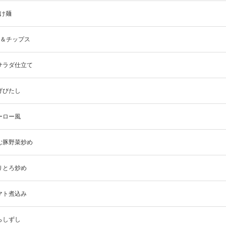
つけ麺
ュ＆チップス
サラダ仕立て
げびたし
ーロー風
む豚野菜炒め
りとろ炒め
マト煮込み
らしずし