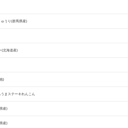
夏にピッタリ

人気二段重「高砂」と

モチモチ食感チーズ
本格中華オードブル
ゅうり(群馬県産)
ー(北海道産)
他)
ちうまステーキれんこん
県産)
県産)