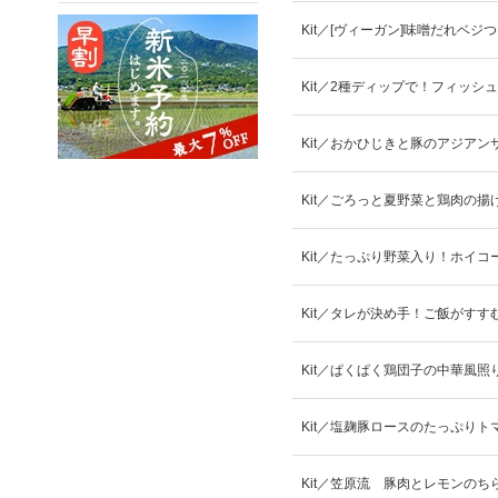
Kit／[ヴィーガン]味噌だれベジ
Kit／2種ディップで！フィッシ
Kit／おかひじきと豚のアジアン
Kit／ごろっと夏野菜と鶏肉の揚
Kit／たっぷり野菜入り！ホイコ
Kit／タレが決め手！ご飯がすす
Kit／ぱくぱく鶏団子の中華風照
Kit／塩麹豚ロースのたっぷりト
Kit／笠原流 豚肉とレモンのち