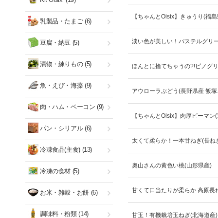
【ちゃんとOisix】きゅうり(福島
乳製品・たまご
(6)
淡い色が美しい！パステルグリー
豆腐・納豆
(5)
漬物・練りもの
(5)
ほんとに捨てちゃうの?!ピノグリ
魚・えび・海藻
(9)
アウローラぶどう(長野県産 飯塚
肉・ハム・ベーコン
(9)
【ちゃんとOisix】肉厚ピーマン
パン・シリアル
(6)
太くて柔らか！一本甘ねぎ(長ねぎ
冷凍食品(主食)
(13)
奥山さんの黄色い桃(山形県産)
冷凍の食材
(5)
甘くて口当たりが柔らか 高原長ね
お米・雑穀・お餅
(6)
調味料・粉類
(14)
甘玉！有機栽培玉ねぎ(北海道産)