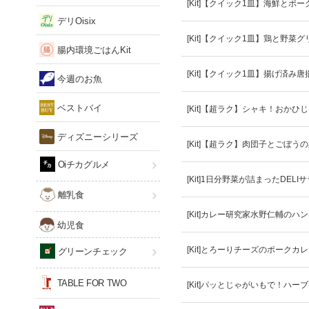
[Kit]【クイック1皿】海鮮とポ
デリOisix
[Kit]【クイック1皿】鶏と野菜
腸内環境ごはんKit
[Kit]【クイック1皿】揚げ済み
今週のお魚
ベストバイ
[Kit]【超ラク】シャキ！おかひ
ディズニーシリーズ
[Kit]【超ラク】肉団子とごぼう
Oiチカグルメ
[Kit]1日分野菜が詰まったDELI
離乳食
[Kit]カレー研究家水野仁輔のハ
幼児食
[Kit]とろーりチーズのポークカ
グリーンチェック
TABLE FOR TWO
[Kit]パッとじゃがいもで！ハー