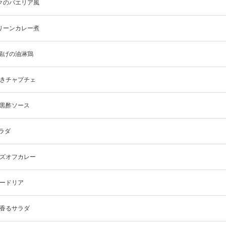
ークのパエリア風
グリーンカレー煮
唐揚げの油淋鶏
じきチャプチェ
の黒酢ソース
サラダ
ンズオフカレー
レードリア
ブ香るサラダ