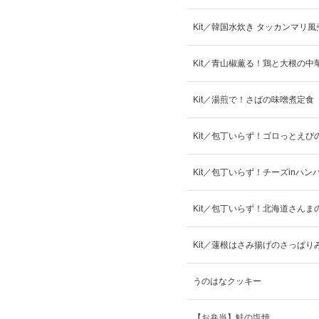
Kit／韓国水炊き タッカンマリ
Kit／青山椒薫る！鶏と大根の中
Kit／湯煎で！さばの味噌煮定食
Kit／包丁いらず！ゴロっとえび
Kit／包丁いらず！チーズinハン
Kit／包丁いらず！北海道さんま
Kit／蓮根はさみ揚げのさっぱり
うのはなクッキー
【お弁当】鮭の塩焼