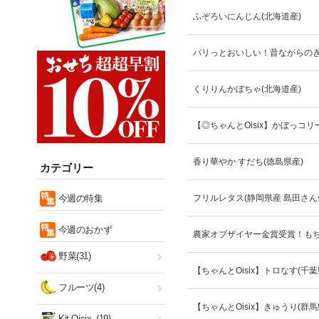
ふぞろいにんじん(北海道産)
パリっとおいしい！昔ながらのき
くりりんかぼちゃ(北海道産)
【◎ちゃんとOisix】かぼっコリ
香り華やか すだち(徳島県産)
カテゴリー
今週の特集
フリルレタス(静岡県産 島田さん
今週のおかず
農家オブザイヤー金賞受賞！も
野菜(31)
【ちゃんとOisix】トロなす(千葉
フルーツ(4)
【ちゃんとOisix】きゅうり(群馬
Kit Oisix
(19)