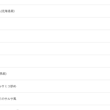
(北海道産)
県産)
バルサミコ炒め
ライのサルサ風