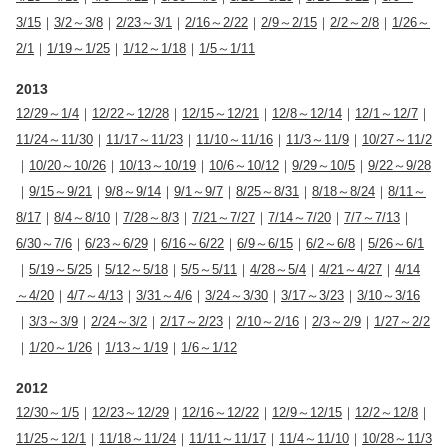
3/15
｜
3/2～3/8
｜
2/23～3/1
｜
2/16～2/22
｜
2/9～2/15
｜
2/2～2/8
｜
1/26～
2/1
｜
1/19～1/25
｜
1/12～1/18
｜
1/5～1/11
2013
12/29～1/4
｜
12/22～12/28
｜
12/15～12/21
｜
12/8～12/14
｜
12/1～12/7
｜
11/24～11/30
｜
11/17～11/23
｜
11/10～11/16
｜
11/3～11/9
｜
10/27～11/2
｜
10/20～10/26
｜
10/13～10/19
｜
10/6～10/12
｜
9/29～10/5
｜
9/22～9/28
｜
9/15～9/21
｜
9/8～9/14
｜
9/1～9/7
｜
8/25～8/31
｜
8/18～8/24
｜
8/11～
8/17
｜
8/4～8/10
｜
7/28～8/3
｜
7/21～7/27
｜
7/14～7/20
｜
7/7～7/13
｜
6/30～7/6
｜
6/23～6/29
｜
6/16～6/22
｜
6/9～6/15
｜
6/2～6/8
｜
5/26～6/1
｜
5/19～5/25
｜
5/12～5/18
｜
5/5～5/11
｜
4/28～5/4
｜
4/21～4/27
｜
4/14
～4/20
｜
4/7～4/13
｜
3/31～4/6
｜
3/24～3/30
｜
3/17～3/23
｜
3/10～3/16
｜
3/3～3/9
｜
2/24～3/2
｜
2/17～2/23
｜
2/10～2/16
｜
2/3～2/9
｜
1/27～2/2
｜
1/20～1/26
｜
1/13～1/19
｜
1/6～1/12
2012
12/30～1/5
｜
12/23～12/29
｜
12/16～12/22
｜
12/9～12/15
｜
12/2～12/8
｜
11/25～12/1
｜
11/18～11/24
｜
11/11～11/17
｜
11/4～11/10
｜
10/28～11/3