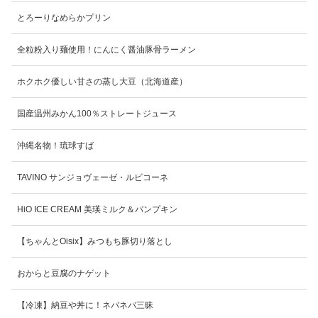
とろーりなめらかプリン
全粒粉入り麺使用！にんにく醤油豚骨ラーメン
ホクホク優しい甘さの蒸し大豆（北海道産）
国産温州みかん100％ストレートジュース
沖縄名物！琉球すば
TAVINO サンジョヴェーゼ・ルビコーネ
HiO ICE CREAM 美瑛ミルク＆パンプキン
【ちゃんとOisix】みつもち豚切り落とし
おからと豆腐のナゲット
【冷凍】納豆や丼に！ネバネバ三昧