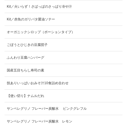
Kit／火いらず！さばっぱのさっぱり冷や汁
Kit／赤魚のガリバタ醤油ソテー
オーガニックシロップ（ポーションタイプ）
ごぼうとひじきの豆腐団子
ふんわり豆腐ハンバーグ
国産五目ちらし寿司の素
技ありいっぱいおみそ汁10食詰め合わせ
【使い切り】ナムルだれ
サンペレグリノ フレーバー炭酸水 ピンクグレフル
サンペレグリノ フレーバー炭酸水 レモン