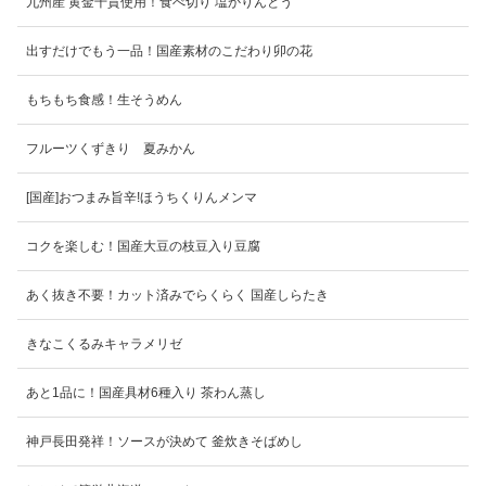
九州産 黄金千貫使用！食べ切り 塩かりんとう
出すだけでもう一品！国産素材のこだわり卯の花
もちもち食感！生そうめん
フルーツくずきり 夏みかん
[国産]おつまみ旨辛!ほうちくりんメンマ
コクを楽しむ！国産大豆の枝豆入り豆腐
あく抜き不要！カット済みでらくらく 国産しらたき
きなこくるみキャラメリゼ
あと1品に！国産具材6種入り 茶わん蒸し
神戸長田発祥！ソースが決めて 釜炊きそばめし