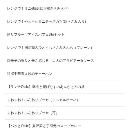
レンジで！ミニ磯辺揚げ(鶏ささみ入り)
レンジで！やわらかミニチーズカツ(鶏ささみ入り)
彩りフルーツアイスパフェ3種セット
レンジで！国産鶏のひとくちささみ天ぷら（プレーン）
唐辛子の香りと辛さ感じる 大人のアラビアータソース
特撰中華直火炒めチャーハン
【ランチOisix】豚肉と揚げなすのあんかけ丼の具
ふわふわ！ふんわりブッセ（マスカルポーネ）
ふわふわ！ふんわりブッセ（苺）
【パッとOisix】夏野菜と手羽元のスープカレー