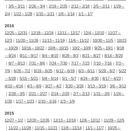
｜
3/5～3/11
｜
2/26～3/4
｜
2/19～2/25
｜
2/12～2/18
｜
2/5～2/11
｜
1/29～
2/4
｜
1/22～1/28
｜
1/15～1/21
｜
1/8～1/14
｜
1/1～1/7
2016
12/25～12/31
｜
12/18～12/24
｜
12/11～12/17
｜
12/4～12/10
｜
11/27～
12/3
｜
11/20～11/26
｜
11/13～11/19
｜
11/6～11/12
｜
10/30～11/5
｜
10/23
～10/29
｜
10/16～10/22
｜
10/8～10/15
｜
10/2～10/8
｜
9/25～10/1
｜
9/18
～9/24
｜
9/11～9/17
｜
9/4～9/10
｜
8/28～9/3
｜
8/21～8/27
｜
8/14～8/20
｜
8/7～8/13
｜
7/31～8/6
｜
7/24～7/30
｜
7/17～7/23
｜
7/10～7/16
｜
7/3～
7/9
｜
6/26～7/2
｜
6/19～6/25
｜
6/12～6/18
｜
6/3～6/11
｜
5/29～6/2
｜
5/22
～5/28
｜
5/15～5/21
｜
5/8～5/14
｜
5/1～5/7
｜
4/24～4/30
｜
4/17～4/23
｜
4/10～4/16
｜
4/3～4/9
｜
3/27～4/2
｜
3/20～3/26
｜
3/13～3/19
｜
3/6～3/12
｜
2/28～3/5
｜
2/21～2/27
｜
2/14～2/20
｜
2/7～2/13
｜
1/31～2/6
｜
1/24～
1/30
｜
1/17～1/23
｜
1/10～1/16
｜
1/3～1/9
2015
12/27～1/2
｜
12/20～12/26
｜
12/13～12/19
｜
12/6～12/12
｜
11/29～12/5
｜
11/22～11/28
｜
11/15～11/21
｜
11/8～11/14
｜
11/1～11/7
｜
10/25～