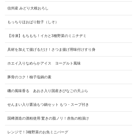
信州産 みどり大根おろし
もっちりほおばり餃子（しそ）
【冷凍】もちもち！イカと3種野菜のミニチヂミ
具材を加えて揚げるだけ！さつま揚げ用味付けすり身
ホエイ入りなめらかアイス ヨーグルト風味
豚骨のコク！柚子塩鍋の素
磯の風味香る あおさ入り国産きびなごの天ぷら
せんまい入り醤油もつ鍋セット もつ・スープ付き
国稀酒造の酒粕使用 驚きの脂ノリ！赤魚の粕漬け
レンジで！3種野菜のお魚ミニバーグ