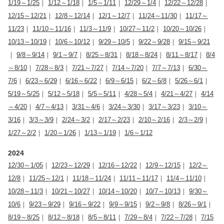
1/19～1/25
｜
1/12～1/18
｜
1/5～1/11
｜
12/29～1/4
｜
12/22～12/28
｜
12/15～12/21
｜
12/8～12/14
｜
12/1～12/7
｜
11/24～11/30
｜
11/17～
11/23
｜
11/10～11/16
｜
11/3～11/9
｜
10/27～11/2
｜
10/20～10/26
｜
10/13～10/19
｜
10/6～10/12
｜
9/29～10/5
｜
9/22～9/28
｜
9/15～9/21
｜
9/8～9/14
｜
9/1～9/7
｜
8/25～8/31
｜
8/18～8/24
｜
8/11～8/17
｜
8/4
～8/10
｜
7/28～8/3
｜
7/21～7/27
｜
7/14～7/20
｜
7/7～7/13
｜
6/30～
7/6
｜
6/23～6/29
｜
6/16～6/22
｜
6/9～6/15
｜
6/2～6/8
｜
5/26～6/1
｜
5/19～5/25
｜
5/12～5/18
｜
5/5～5/11
｜
4/28～5/4
｜
4/21～4/27
｜
4/14
～4/20
｜
4/7～4/13
｜
3/31～4/6
｜
3/24～3/30
｜
3/17～3/23
｜
3/10～
3/16
｜
3/3～3/9
｜
2/24～3/2
｜
2/17～2/23
｜
2/10～2/16
｜
2/3～2/9
｜
1/27～2/2
｜
1/20～1/26
｜
1/13～1/19
｜
1/6～1/12
2024
12/30～1/05
｜
12/23～12/29
｜
12/16～12/22
｜
12/9～12/15
｜
12/2～
12/8
｜
11/25～12/1
｜
11/18～11/24
｜
11/11～11/17
｜
11/4～11/10
｜
10/28～11/3
｜
10/21～10/27
｜
10/14～10/20
｜
10/7～10/13
｜
9/30～
10/6
｜
9/23～9/29
｜
9/16～9/22
｜
9/9～9/15
｜
9/2～9/8
｜
8/26～9/1
｜
8/19～8/25
｜
8/12～8/18
｜
8/5～8/11
｜
7/29～8/4
｜
7/22～7/28
｜
7/15