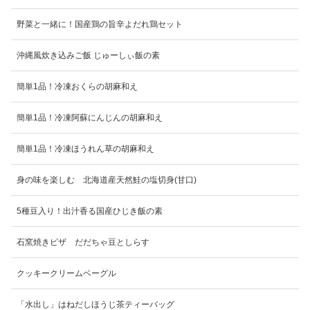
野菜と一緒に！国産鶏の旨辛よだれ鶏セット
沖縄風炊き込みご飯 じゅーしぃ飯の素
簡単1品！冷凍おくらの胡麻和え
簡単1品！冷凍阿蘇にんじんの胡麻和え
簡単1品！冷凍ほうれん草の胡麻和え
身の味を楽しむ 北海道産天然鮭の塩切身(甘口)
5種豆入り！出汁香る国産ひじき飯の素
石窯焼きピザ だだちゃ豆としらす
クッキークリームベーグル
「水出し」はねだしほうじ茶ティーバッグ