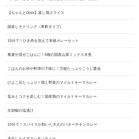
【ちゃんとOisix】蒸し鶏スライス
国産しそドリンク（希釈タイプ）
10分で！ひき肉を加えて本格カレーセット
蕎麦や混ぜごはんに！6種の国産山菜ミックス水煮
ごはんのお供や料理の下味に！万能たっぷりこうじ醤油
ひよこ豆たっぷり！鶏と野菜のマイルドキーマカレー
旨みとコクを楽しむ！国産鶏のマイルドキーマカレー
生胡椒の塩漬け
10分で！スパイスが効いた大人のバターチキンカレー
水出しルイボスレモンティー