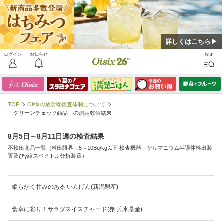
詳しくはこちら▶
TOP
Oisixの放射線検査体制について
「グリーンチェック商品」の測定数値結果
8月5日～8月11日週の検査結果
不検出商品一覧（検出限界：5～10Bq/kg以下 検査機器：ゲルマニウム半導体検出装
置及びγ線スペクトル分析装置）
柔らかく甘みのある いんげん(新潟県産)
食卓に彩り！サラダスイスチャード(赤 兵庫県産)