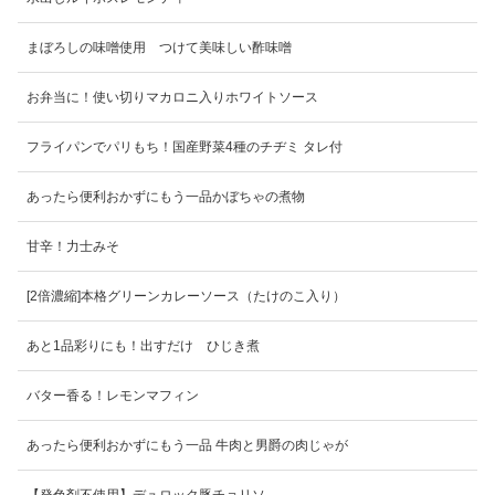
まぼろしの味噌使用 つけて美味しい酢味噌
お弁当に！使い切りマカロニ入りホワイトソース
フライパンでパリもち！国産野菜4種のチヂミ タレ付
あったら便利おかずにもう一品かぼちゃの煮物
甘辛！力士みそ
[2倍濃縮]本格グリーンカレーソース（たけのこ入り）
あと1品彩りにも！出すだけ ひじき煮
バター香る！レモンマフィン
あったら便利おかずにもう一品 牛肉と男爵の肉じゃが
【発色剤不使用】デュロック豚チョリソ