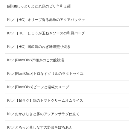
[麺Kit]しっとりよだれ鶏のピリ辛和え麺
Kit／［HC］オリーブ香る赤魚のアクアパッツァ
Kit／［HC］しょうが玉ねぎソースの和風バーグ
Kit／［HC］国産鶏のねぎ味噌照り焼き
Kit／[PlantOisix]5種きのこの酸辣湯
Kit／[PlantOisix]トロなすグリルのラタトゥイユ
Kit／[PlantOisix]ビーツと塩糀のスープ
Kit／【超ラク】鶏のトマトクリームオムライス
Kit／おかひじきと豚のアジアンサラダ仕立て
Kit／とろっと蒸しなすの野菜そぼろあん