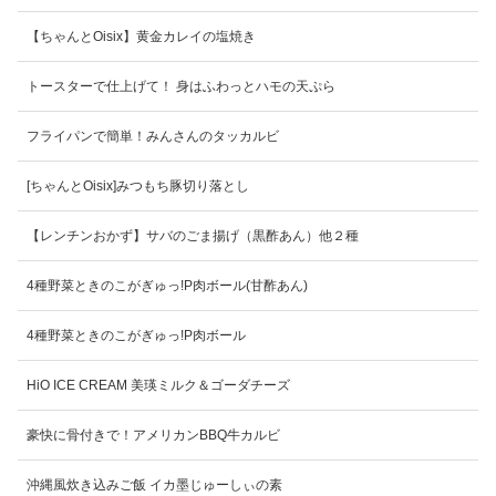
【ちゃんとOisix】黄金カレイの塩焼き
トースターで仕上げて！ 身はふわっとハモの天ぷら
フライパンで簡単！みんさんのタッカルビ
[ちゃんとOisix]みつもち豚切り落とし
【レンチンおかず】サバのごま揚げ（黒酢あん）他２種
4種野菜ときのこがぎゅっ!P肉ボール(甘酢あん)
4種野菜ときのこがぎゅっ!P肉ボール
HiO ICE CREAM 美瑛ミルク＆ゴーダチーズ
豪快に骨付きで！アメリカンBBQ牛カルビ
沖縄風炊き込みご飯 イカ墨じゅーしぃの素