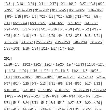
10/31
｜
10/18～10/24
｜
10/11～10/17
｜
10/4～10/10
｜
9/27～10/3
｜
9/20
～9/26
｜
9/13～9/19
｜
9/6～9/12
｜
8/30～9/5
｜
8/23～8/29
｜
8/16～8/22
｜
8/9～8/15
｜
8/2～8/8
｜
7/26～8/1
｜
7/19～7/25
｜
7/12～7/18
｜
7/5～
7/11
｜
6/28～7/4
｜
6/21～6/27
｜
6/14～6/20
｜
6/7～6/13
｜
5/31～6/6
｜
5/24～5/30
｜
5/17～5/23
｜
5/10～5/16
｜
5/3～5/9
｜
4/26～5/2
｜
4/19～
4/25
｜
4/12～4/18
｜
4/5～4/11
｜
3/29～4/4
｜
3/22～3/28
｜
3/15～3/21
｜
3/8～3/14
｜
3/1～3/7
｜
2/22～2/28
｜
2/15～2/21
｜
2/8～2/14
｜
2/1～2/7
｜
1/25～1/31
｜
1/18～1/24
｜
1/11～1/17
｜
1/4～1/10
2014
12/28～1/3
｜
12/21～12/27
｜
12/14～12/20
｜
12/7～12/13
｜
11/30～12/6
｜
11/23～11/29
｜
11/16～11/22
｜
11/9～11/15
｜
11/2～11/8
｜
10/26～
11/1
｜
10/19～10/25
｜
10/12～10/18
｜
10/5～10/11
｜
9/27～10/4
｜
9/21～
9/27
｜
9/14～9/20
｜
9/7～9/13
｜
8/31～9/6
｜
8/24～8/30
｜
8/17～8/23
｜
8/10～8/16
｜
8/3～8/9
｜
7/27～8/2
｜
7/20～7/26
｜
7/13～7/19
｜
7/6～7/12
｜
6/29～7/5
｜
6/22～6/28
｜
6/15～6/21
｜
6/8～6/14
｜
6/1～6/7
｜
5/25～
5/31
｜
5/18～5/24
｜
5/11～5/17
｜
5/4～5/10
｜
4/27～5/3
｜
4/20～4/26
｜
4/13～4/19
｜
4/6～4/12
｜
3/30～4/5
｜
3/23～3/29
｜
3/16～3/22
｜
3/9～