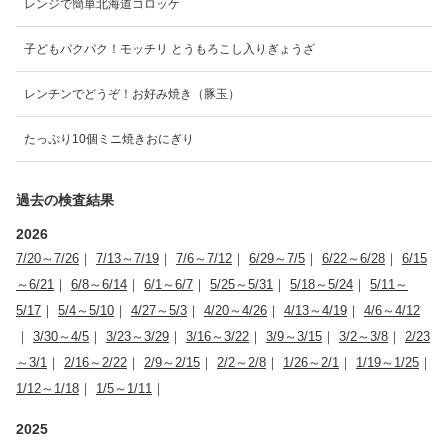
レンジで簡単北海道コロッケ
子どもパクパク！モッチリ とうもろこし入りぎょうざ
レンチンでどうぞ！お好み焼き（豚玉）
たっぷり10個ミニ焼きおにぎり
過去の検査結果
2026
7/20～7/26
｜
7/13～7/19
｜
7/6～7/12
｜
6/29～7/5
｜
6/22～6/28
｜
6/15
～6/21
｜
6/8～6/14
｜
6/1～6/7
｜
5/25～5/31
｜
5/18～5/24
｜
5/11～
5/17
｜
5/4～5/10
｜
4/27～5/3
｜
4/20～4/26
｜
4/13～4/19
｜
4/6～4/12
｜
3/30～4/5
｜
3/23～3/29
｜
3/16～3/22
｜
3/9～3/15
｜
3/2～3/8
｜
2/23
～3/1
｜
2/16～2/22
｜
2/9～2/15
｜
2/2～2/8
｜
1/26～2/1
｜
1/19～1/25
｜
1/12～1/18
｜
1/5～1/11
｜
2025