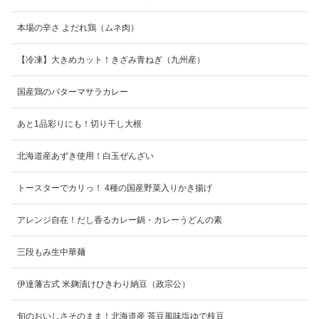
本場の辛さ よだれ鶏（ムネ肉）
【冷凍】大きめカット！きざみ青ねぎ（九州産）
国産鶏のバターマサラカレー
あと1品彩りにも！切り干し大根
北海道産あずき使用！白玉ぜんざい
トースターでカリっ！ 4種の国産野菜入りかき揚げ
アレンジ自在！だし香るカレー鍋・カレーうどんの素
三段もみ生中華麺
伊達藩古式 米麹漬けひきわり納豆（政宗公）
旬のおいしさそのまま！北海道産 茶豆風味塩ゆで枝豆