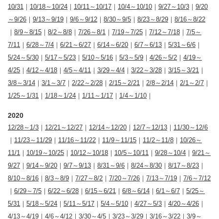
10/31
｜
10/18～10/24
｜
10/11～10/17
｜
10/4～10/10
｜
9/27～10/3
｜
9/20
～9/26
｜
9/13～9/19
｜
9/6～9/12
｜
8/30～9/5
｜
8/23～8/29
｜
8/16～8/22
｜
8/9～8/15
｜
8/2～8/8
｜
7/26～8/1
｜
7/19～7/25
｜
7/12～7/18
｜
7/5～
7/11
｜
6/28～7/4
｜
6/21～6/27
｜
6/14～6/20
｜
6/7～6/13
｜
5/31～6/6
｜
5/24～5/30
｜
5/17～5/23
｜
5/10～5/16
｜
5/3～5/9
｜
4/26～5/2
｜
4/19～
4/25
｜
4/12～4/18
｜
4/5～4/11
｜
3/29～4/4
｜
3/22～3/28
｜
3/15～3/21
｜
3/8～3/14
｜
3/1～3/7
｜
2/22～2/28
｜
2/15～2/21
｜
2/8～2/14
｜
2/1～2/7
｜
1/25～1/31
｜
1/18～1/24
｜
1/11～1/17
｜
1/4～1/10
｜
2020
12/28～1/3
｜
12/21～12/27
｜
12/14～12/20
｜
12/7～12/13
｜
11/30～12/6
｜
11/23～11/29
｜
11/16～11/22
｜
11/9～11/15
｜
11/2～11/8
｜
10/26～
11/1
｜
10/19～10/25
｜
10/12～10/18
｜
10/5～10/11
｜
9/28～10/4
｜
9/21～
9/27
｜
9/14～9/20
｜
9/7～9/13
｜
8/31～9/6
｜
8/24～8/30
｜
8/17～8/23
｜
8/10～8/16
｜
8/3～8/9
｜
7/27～8/2
｜
7/20～7/26
｜
7/13～7/19
｜
7/6～7/12
｜
6/29～7/5
｜
6/22～6/28
｜
6/15～6/21
｜
6/8～6/14
｜
6/1～6/7
｜
5/25～
5/31
｜
5/18～5/24
｜
5/11～5/17
｜
5/4～5/10
｜
4/27～5/3
｜
4/20～4/26
｜
4/13～4/19
｜
4/6～4/12
｜
3/30～4/5
｜
3/23～3/29
｜
3/16～3/22
｜
3/9～