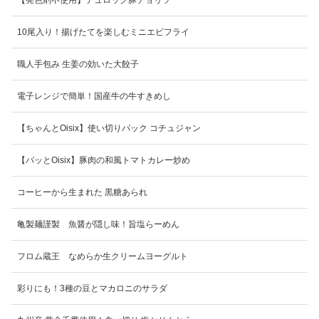
10尾入り！揚げたてを楽しむミニエビフライ
職人手包み 生姜の効いた大餃子
電子レンジで簡単！国産牛の牛すきめし
【ちゃんとOisix】使い切りパック コチュジャン
【パッとOisix】豚肉の和風トマトカレー炒め
コーヒーから生まれた 黒糖あられ
亀製麺謹製 魚醤が隠し味！旨塩らーめん
フロム蔵王 なめらか生クリームヨーグルト
彩りにも！3種の豆とマカロニのサラダ