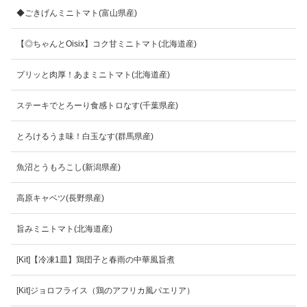
◆ごきげんミニトマト(富山県産)
【◎ちゃんとOisix】コク甘ミニトマト(北海道産)
プリッと肉厚！あまミニトマト(北海道産)
ステーキでとろーり食感トロなす(千葉県産)
とろけるうま味！白玉なす(群馬県産)
魚沼とうもろこし(新潟県産)
高原キャベツ(長野県産)
旨みミニトマト(北海道産)
[Kit]【冷凍1皿】鶏団子と春雨の中華風旨煮
[Kit]ジョロフライス（鶏のアフリカ風パエリア）