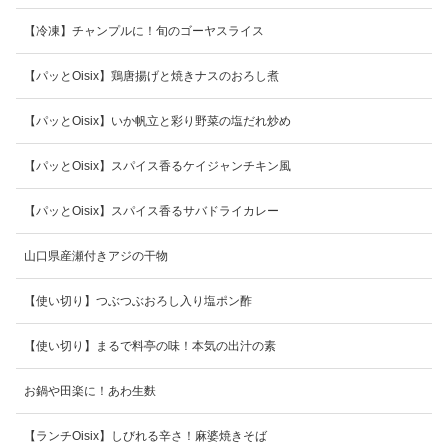
【冷凍】チャンプルに！旬のゴーヤスライス
【パッとOisix】鶏唐揚げと焼きナスのおろし煮
【パッとOisix】いか帆立と彩り野菜の塩だれ炒め
【パッとOisix】スパイス香るケイジャンチキン風
【パッとOisix】スパイス香るサバドライカレー
山口県産瀬付きアジの干物
【使い切り】つぶつぶおろし入り塩ポン酢
【使い切り】まるで料亭の味！本気の出汁の素
お鍋や田楽に！あわ生麩
【ランチOisix】しびれる辛さ！麻婆焼きそば