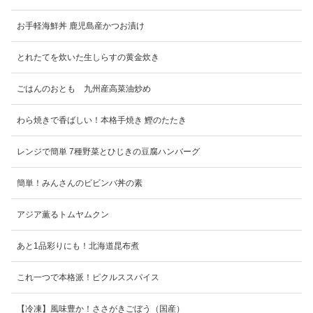
お手軽海鮮丼 鹿児島産かつお漬け
とれたてを炊いた生しらすの黄金炊き
ごはんのおとも 九州産高菜油炒め
わら焼きで香ばしい！本格手焼き 鰹のたたき
レンジで簡単 7種野菜とひじきの豆腐ハンバーグ
簡単！みんさんのビビンバ丼の素
アジア薫るトムヤムクン
あと1品彩りにも！北海道昆布煮
これ一つで本格派！ピクルススパイス
【冷凍】風味豊か！ささがきごぼう（国産）