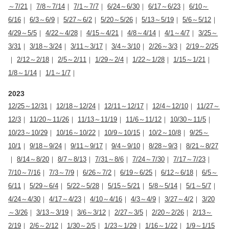
～7/21
｜
7/8～7/14
｜
7/1～7/7
｜
6/24～6/30
｜
6/17～6/23
｜
6/10～
6/16
｜
6/3～6/9
｜
5/27～6/2
｜
5/20～5/26
｜
5/13～5/19
｜
5/6～5/12
｜
4/29～5/5
｜
4/22～4/28
｜
4/15～4/21
｜
4/8～4/14
｜
4/1～4/7
｜
3/25～
3/31
｜
3/18～3/24
｜
3/11～3/17
｜
3/4～3/10
｜
2/26～3/3
｜
2/19～2/25
｜
2/12～2/18
｜
2/5～2/11
｜
1/29～2/4
｜
1/22～1/28
｜
1/15～1/21
｜
1/8～1/14
｜
1/1～1/7
｜
2023
12/25～12/31
｜
12/18～12/24
｜
12/11～12/17
｜
12/4～12/10
｜
11/27～
12/3
｜
11/20～11/26
｜
11/13～11/19
｜
11/6～11/12
｜
10/30～11/5
｜
10/23～10/29
｜
10/16～10/22
｜
10/9～10/15
｜
10/2～10/8
｜
9/25～
10/1
｜
9/18～9/24
｜
9/11～9/17
｜
9/4～9/10
｜
8/28～9/3
｜
8/21～8/27
｜
8/14～8/20
｜
8/7～8/13
｜
7/31～8/6
｜
7/24～7/30
｜
7/17～7/23
｜
7/10～7/16
｜
7/3～7/9
｜
6/26～7/2
｜
6/19～6/25
｜
6/12～6/18
｜
6/5～
6/11
｜
5/29～6/4
｜
5/22～5/28
｜
5/15～5/21
｜
5/8～5/14
｜
5/1～5/7
｜
4/24～4/30
｜
4/17～4/23
｜
4/10～4/16
｜
4/3～4/9
｜
3/27～4/2
｜
3/20
～3/26
｜
3/13～3/19
｜
3/6～3/12
｜
2/27～3/5
｜
2/20～2/26
｜
2/13～
2/19
｜
2/6～2/12
｜
1/30～2/5
｜
1/23～1/29
｜
1/16～1/22
｜
1/9～1/15