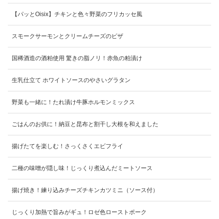
【パッとOisix】チキンと色々野菜のフリカッセ風
スモークサーモンとクリームチーズのピザ
国稀酒造の酒粕使用 驚きの脂ノリ！赤魚の粕漬け
生乳仕立て ホワイトソースのやさいグラタン
野菜も一緒に！たれ漬け牛豚ホルモンミックス
ごはんのお供に！納豆と昆布と割干し大根を和えました
揚げたてを楽しむ！さっくさくエビフライ
二種の味噌が隠し味！じっくり煮込んだミートソース
揚げ焼き！練り込みチーズチキンカツミニ（ソース付）
じっくり加熱で旨みがギュ！ロゼ色ローストポーク