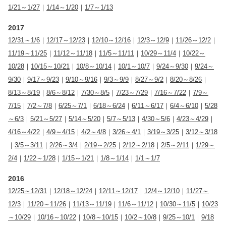
1/21～1/27
｜
1/14～1/20
｜
1/7～1/13
2017
12/31～1/6
｜
12/17～12/23
｜
12/10～12/16
｜
12/3～12/9
｜
11/26～12/2
｜
11/19～11/25
｜
11/12～11/18
｜
11/5～11/11
｜
10/29～11/4
｜
10/22～
10/28
｜
10/15～10/21
｜
10/8～10/14
｜
10/1～10/7
｜
9/24～9/30
｜
9/24～
9/30
｜
9/17～9/23
｜
9/10～9/16
｜
9/3～9/9
｜
8/27～9/2
｜
8/20～8/26
｜
8/13～8/19
｜
8/6～8/12
｜
7/30～8/5
｜
7/23～7/29
｜
7/16～7/22
｜
7/9～
7/15
｜
7/2～7/8
｜
6/25～7/1
｜
6/18～6/24
｜
6/11～6/17
｜
6/4～6/10
｜
5/28
～6/3
｜
5/21～5/27
｜
5/14～5/20
｜
5/7～5/13
｜
4/30～5/6
｜
4/23～4/29
｜
4/16～4/22
｜
4/9～4/15
｜
4/2～4/8
｜
3/26～4/1
｜
3/19～3/25
｜
3/12～3/18
｜
3/5～3/11
｜
2/26～3/4
｜
2/19～2/25
｜
2/12～2/18
｜
2/5～2/11
｜
1/29～
2/4
｜
1/22～1/28
｜
1/15～1/21
｜
1/8～1/14
｜
1/1～1/7
2016
12/25～12/31
｜
12/18～12/24
｜
12/11～12/17
｜
12/4～12/10
｜
11/27～
12/3
｜
11/20～11/26
｜
11/13～11/19
｜
11/6～11/12
｜
10/30～11/5
｜
10/23
～10/29
｜
10/16～10/22
｜
10/8～10/15
｜
10/2～10/8
｜
9/25～10/1
｜
9/18