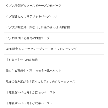
Kit／お手製デミソースでチーズのせバーグ
Kit／旨みたっぷりテリヤキバーグボウル
Kit／大戸屋監修！鶏むねと野菜のさっぱり黒酢餡
Kit／白身団子と春雨の白湯スープ
Oisix限定 りんごとグレープシードオイルドレッシング
【お弁当】たらの京粕焼
仙台牛＆宮崎牛 バラ・モモ食べ比べセット
魚介の旨み広がる！真イカとアオサのクリームソース
【離乳食5～6ヵ月】かぼちゃペースト
【離乳食5～6ヵ月】小松菜ペースト