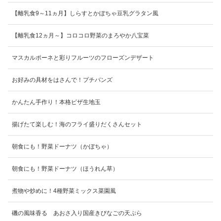
【離乳食9～11ヵ月】しらすとかぼちゃ豆乳グラタン風
【離乳食12ヵ月～】コロコロ野菜のまろやか八宝菜
マスカルポーネと彩りフルーツのフローズンデザート
お好みの具材をはさんで！プチバンズ
かんたん手作り！本格ピザ生地玉
揚げたて楽しむ！海のフライ盛りだくさんセット
朝食にも！野菜ドーナツ（かぼちゃ）
朝食にも！野菜ドーナツ（ほうれん草）
煮物や炒めに！4種野菜ミックス菜園風
磯の風味香る あおさ入り国産きびなごの天ぷら