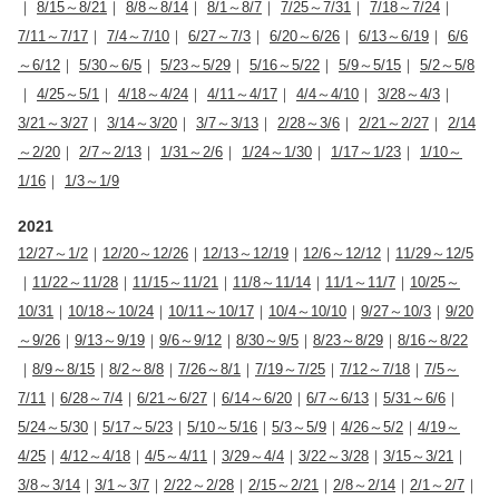
｜
8/15～8/21
｜
8/8～8/14
｜
8/1～8/7
｜
7/25～7/31
｜
7/18～7/24
｜
7/11～7/17
｜
7/4～7/10
｜
6/27～7/3
｜
6/20～6/26
｜
6/13～6/19
｜
6/6
～6/12
｜
5/30～6/5
｜
5/23～5/29
｜
5/16～5/22
｜
5/9～5/15
｜
5/2～5/8
｜
4/25～5/1
｜
4/18～4/24
｜
4/11～4/17
｜
4/4～4/10
｜
3/28～4/3
｜
3/21～3/27
｜
3/14～3/20
｜
3/7～3/13
｜
2/28～3/6
｜
2/21～2/27
｜
2/14
～2/20
｜
2/7～2/13
｜
1/31～2/6
｜
1/24～1/30
｜
1/17～1/23
｜
1/10～
1/16
｜
1/3～1/9
2021
12/27～1/2
｜
12/20～12/26
｜
12/13～12/19
｜
12/6～12/12
｜
11/29～12/5
｜
11/22～11/28
｜
11/15～11/21
｜
11/8～11/14
｜
11/1～11/7
｜
10/25～
10/31
｜
10/18～10/24
｜
10/11～10/17
｜
10/4～10/10
｜
9/27～10/3
｜
9/20
～9/26
｜
9/13～9/19
｜
9/6～9/12
｜
8/30～9/5
｜
8/23～8/29
｜
8/16～8/22
｜
8/9～8/15
｜
8/2～8/8
｜
7/26～8/1
｜
7/19～7/25
｜
7/12～7/18
｜
7/5～
7/11
｜
6/28～7/4
｜
6/21～6/27
｜
6/14～6/20
｜
6/7～6/13
｜
5/31～6/6
｜
5/24～5/30
｜
5/17～5/23
｜
5/10～5/16
｜
5/3～5/9
｜
4/26～5/2
｜
4/19～
4/25
｜
4/12～4/18
｜
4/5～4/11
｜
3/29～4/4
｜
3/22～3/28
｜
3/15～3/21
｜
3/8～3/14
｜
3/1～3/7
｜
2/22～2/28
｜
2/15～2/21
｜
2/8～2/14
｜
2/1～2/7
｜