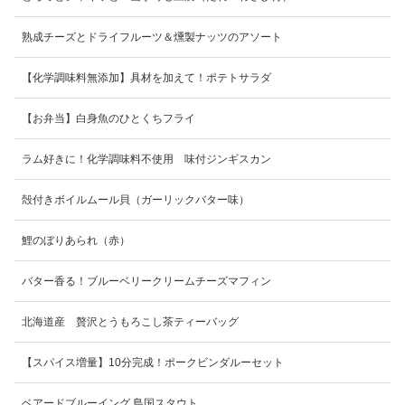
熟成チーズとドライフルーツ＆燻製ナッツのアソート
【化学調味料無添加】具材を加えて！ポテトサラダ
【お弁当】白身魚のひとくちフライ
ラム好きに！化学調味料不使用 味付ジンギスカン
殻付きボイルムール貝（ガーリックバター味）
鯉のぼりあられ（赤）
バター香る！ブルーベリークリームチーズマフィン
北海道産 贅沢とうもろこし茶ティーバッグ
【スパイス増量】10分完成！ポークビンダルーセット
ベアードブルーイング 島国スタウト