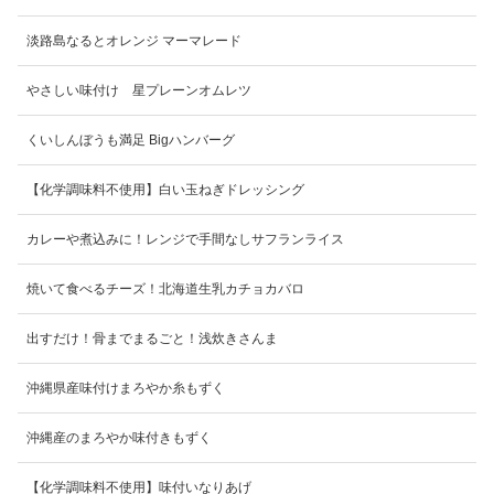
淡路島なるとオレンジ マーマレード
さしい味付け 星プレーンオムレツ
くいしんぼうも満足 Bigハンバーグ
【化学調味料不使用】白い玉ねぎドレッシング
カレーや煮込みに！レンジで手間なしサフランライス
焼いて食べるチーズ！北海道生乳カチョカバロ
出すだけ！骨までまるごと！浅炊きさんま
沖縄県産味付けまろやか糸もずく
沖縄産のまろやか味付きもずく
【化学調味料不使用】味付いなりあげ