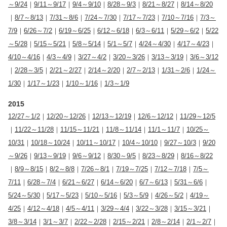
～9/24
｜
9/11～9/17
｜
9/4～9/10
｜
8/28～9/3
｜
8/21～8/27
｜
8/14～8/20
｜
8/7～8/13
｜
7/31～8/6
｜
7/24～7/30
｜
7/17～7/23
｜
7/10～7/16
｜
7/3～
7/9
｜
6/26～7/2
｜
6/19～6/25
｜
6/12～6/18
｜
6/3～6/11
｜
5/29～6/2
｜
5/22
～5/28
｜
5/15～5/21
｜
5/8～5/14
｜
5/1～5/7
｜
4/24～4/30
｜
4/17～4/23
｜
4/10～4/16
｜
4/3～4/9
｜
3/27～4/2
｜
3/20～3/26
｜
3/13～3/19
｜
3/6～3/12
｜
2/28～3/5
｜
2/21～2/27
｜
2/14～2/20
｜
2/7～2/13
｜
1/31～2/6
｜
1/24～
1/30
｜
1/17～1/23
｜
1/10～1/16
｜
1/3～1/9
2015
12/27～1/2
｜
12/20～12/26
｜
12/13～12/19
｜
12/6～12/12
｜
11/29～12/5
｜
11/22～11/28
｜
11/15～11/21
｜
11/8～11/14
｜
11/1～11/7
｜
10/25～
10/31
｜
10/18～10/24
｜
10/11～10/17
｜
10/4～10/10
｜
9/27～10/3
｜
9/20
～9/26
｜
9/13～9/19
｜
9/6～9/12
｜
8/30～9/5
｜
8/23～8/29
｜
8/16～8/22
｜
8/9～8/15
｜
8/2～8/8
｜
7/26～8/1
｜
7/19～7/25
｜
7/12～7/18
｜
7/5～
7/11
｜
6/28～7/4
｜
6/21～6/27
｜
6/14～6/20
｜
6/7～6/13
｜
5/31～6/6
｜
5/24～5/30
｜
5/17～5/23
｜
5/10～5/16
｜
5/3～5/9
｜
4/26～5/2
｜
4/19～
4/25
｜
4/12～4/18
｜
4/5～4/11
｜
3/29～4/4
｜
3/22～3/28
｜
3/15～3/21
｜
3/8～3/14
｜
3/1～3/7
｜
2/22～2/28
｜
2/15～2/21
｜
2/8～2/14
｜
2/1～2/7
｜