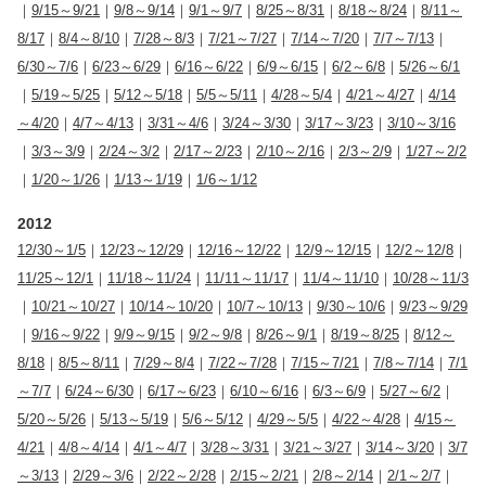
｜
9/15～9/21
｜
9/8～9/14
｜
9/1～9/7
｜
8/25～8/31
｜
8/18～8/24
｜
8/11～
8/17
｜
8/4～8/10
｜
7/28～8/3
｜
7/21～7/27
｜
7/14～7/20
｜
7/7～7/13
｜
6/30～7/6
｜
6/23～6/29
｜
6/16～6/22
｜
6/9～6/15
｜
6/2～6/8
｜
5/26～6/1
｜
5/19～5/25
｜
5/12～5/18
｜
5/5～5/11
｜
4/28～5/4
｜
4/21～4/27
｜
4/14
～4/20
｜
4/7～4/13
｜
3/31～4/6
｜
3/24～3/30
｜
3/17～3/23
｜
3/10～3/16
｜
3/3～3/9
｜
2/24～3/2
｜
2/17～2/23
｜
2/10～2/16
｜
2/3～2/9
｜
1/27～2/2
｜
1/20～1/26
｜
1/13～1/19
｜
1/6～1/12
2012
12/30～1/5
｜
12/23～12/29
｜
12/16～12/22
｜
12/9～12/15
｜
12/2～12/8
｜
11/25～12/1
｜
11/18～11/24
｜
11/11～11/17
｜
11/4～11/10
｜
10/28～11/3
｜
10/21～10/27
｜
10/14～10/20
｜
10/7～10/13
｜
9/30～10/6
｜
9/23～9/29
｜
9/16～9/22
｜
9/9～9/15
｜
9/2～9/8
｜
8/26～9/1
｜
8/19～8/25
｜
8/12～
8/18
｜
8/5～8/11
｜
7/29～8/4
｜
7/22～7/28
｜
7/15～7/21
｜
7/8～7/14
｜
7/1
～7/7
｜
6/24～6/30
｜
6/17～6/23
｜
6/10～6/16
｜
6/3～6/9
｜
5/27～6/2
｜
5/20～5/26
｜
5/13～5/19
｜
5/6～5/12
｜
4/29～5/5
｜
4/22～4/28
｜
4/15～
4/21
｜
4/8～4/14
｜
4/1～4/7
｜
3/28～3/31
｜
3/21～3/27
｜
3/14～3/20
｜
3/7
～3/13
｜
2/29～3/6
｜
2/22～2/28
｜
2/15～2/21
｜
2/8～2/14
｜
2/1～2/7
｜