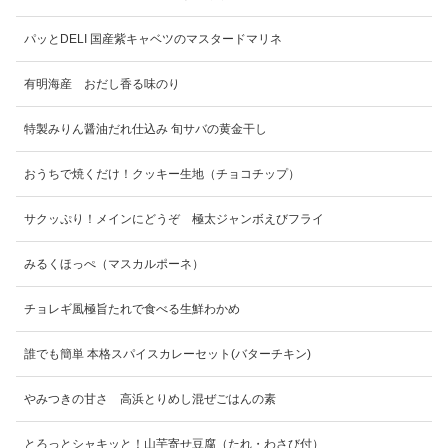
パッとDELI 国産紫キャベツのマスタードマリネ
有明海産 おだし香る味のり
特製みりん醤油だれ仕込み 旬サバの黄金干し
おうちで焼くだけ！クッキー生地（チョコチップ）
サクッぷり！メインにどうぞ 極太ジャンボえびフライ
みるくほっぺ（マスカルポーネ）
チョレギ風極旨たれで食べる生鮮わかめ
誰でも簡単 本格スパイスカレーセット(バターチキン)
みつきの甘さ 高浜とりめし混ぜごはんの素
とろっとシャキッと！山芋寄せ豆腐（たれ・わさび付）