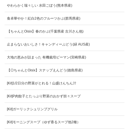
わらかく瑞々しい 水田ごぼう(熊本県産)
食卓華やか！紅白2色のフルーツかぶ(群馬県産)
【ちゃんとOisix】春のかぶ(千葉県産 古川さん他)
止まらないおいしさ！キャンディーぶどう(緑 AUS産)
大地の恵みが詰まった 有機栽培ピーマン(宮崎県産)
【◎ちゃんとOisix】スナップえんどう(徳島県産)
[Kit]1/2日分の野菜がとれる！山盛けんちん汁
[Kit]P肉餃子とたっぷり野菜のおかず担々スープ
[Kit]ガーリックシュリンプグリル
[Kit]モーニングスープ（ゆず香るスープ他2種）