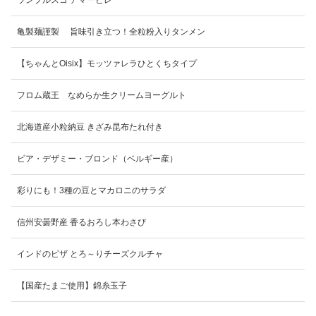
亀製麺謹製 旨味引き立つ！全粒粉入りタンメン
【ちゃんとOisix】モッツァレラひとくちタイプ
フロム蔵王 なめらか生クリームヨーグルト
北海道産小粒納豆 きざみ昆布たれ付き
ビア・デザミー・ブロンド（ベルギー産）
彩りにも！3種の豆とマカロニのサラダ
信州安曇野産 香るおろし本わさび
インドのピザ とろ～りチーズクルチャ
【国産たまご使用】錦糸玉子