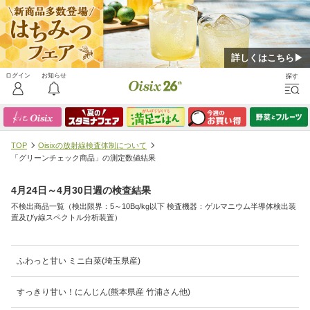
詳しくはこちら▶
TOP
Oisixの放射線検査体制について
「グリーンチェック商品」の測定数値結果
4月24日～4月30日週の検査結果
不検出商品一覧（検出限界：5～10Bq/kg以下 検査機器：ゲルマニウム半導体検出装
置及びγ線スペクトル分析装置）
ふわっと甘い ミニ白菜(埼玉県産)
すっきり甘い！にんじん(熊本県産 竹浦さん他)