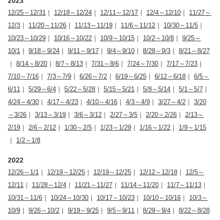
2023
12/25～12/31
｜
12/18～12/24
｜
12/11～12/17
｜
12/4～12/10
｜
11/27～
12/3
｜
11/20～11/26
｜
11/13～11/19
｜
11/6～11/12
｜
10/30～11/5
｜
10/23～10/29
｜
10/16～10/22
｜
10/9～10/15
｜
10/2～10/8
｜
9/25～
10/1
｜
9/18～9/24
｜
9/11～9/17
｜
9/4～9/10
｜
8/28～9/3
｜
8/21～8/27
｜
8/14～8/20
｜
8/7～8/13
｜
7/31～8/6
｜
7/24～7/30
｜
7/17～7/23
｜
7/10～7/16
｜
7/3～7/9
｜
6/26～7/2
｜
6/19～6/25
｜
6/12～6/18
｜
6/5～
6/11
｜
5/29～6/4
｜
5/22～5/28
｜
5/15～5/21
｜
5/8～5/14
｜
5/1～5/7
｜
4/24～4/30
｜
4/17～4/23
｜
4/10～4/16
｜
4/3～4/9
｜
3/27～4/2
｜
3/20
～3/26
｜
3/13～3/19
｜
3/6～3/12
｜
2/27～3/5
｜
2/20～2/26
｜
2/13～
2/19
｜
2/6～2/12
｜
1/30～2/5
｜
1/23～1/29
｜
1/16～1/22
｜
1/9～1/15
｜
1/2～1/8
2022
12/26～1/1
｜
12/19～12/25
｜
12/19～12/25
｜
12/12～12/18
｜
12/5～
12/11
｜
11/28～12/4
｜
11/21～11/27
｜
11/14～11/20
｜
11/7～11/13
｜
10/31～11/6
｜
10/24～10/30
｜
10/17～10/23
｜
10/10～10/16
｜
10/3～
10/9
｜
9/26～10/2
｜
9/19～9/25
｜
9/5～9/11
｜
8/29～9/4
｜
8/22～8/28