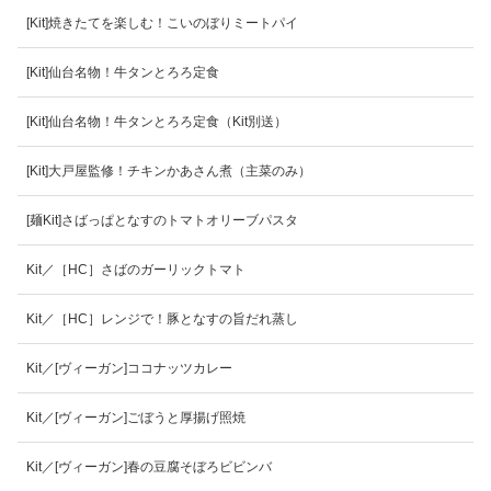
[Kit]焼きたてを楽しむ！こいのぼりミートパイ
[Kit]仙台名物！牛タンとろろ定食
[Kit]仙台名物！牛タンとろろ定食（Kit別送）
[Kit]大戸屋監修！チキンかあさん煮（主菜のみ）
[麺Kit]さばっぱとなすのトマトオリーブパスタ
Kit／［HC］さばのガーリックトマト
Kit／［HC］レンジで！豚となすの旨だれ蒸し
Kit／[ヴィーガン]ココナッツカレー
Kit／[ヴィーガン]ごぼうと厚揚げ照焼
Kit／[ヴィーガン]春の豆腐そぼろビビンバ