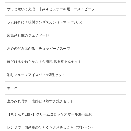
サッと焼いて完成！牛みすじステーキ用ローストビーフ
ラム好きに！味付ジンギスカン（トマトバジル）
広島産牡蠣のジェノベーゼ
魚介の旨み広がる！チョッピーノスープ
ほどけるやわらかさ！台湾風 豚角煮まんセット
彩りフルーツアイスパフェ3種セット
ホッケ
生つみれ付き！南部どり鶏すき焼きセット
【ちゃんとOisix】クリームコロッケオマール海老風味
レンジで！国産鶏のひとくちささみ天ぷら（プレーン）