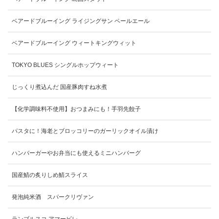
ベアードブルーイング ライジングサン ペールエール
ベアードブルーイング ウィートキングウィット
TOKYO BLUES シングルホップウィート
じっくり煮込んだ 国産豚肉すね水煮
【化学調味料不使用】おつまみにも！手羽先餃子
パスタに！海老とブロッコリーのガーリックオイル漬け
ハンバーガーやお弁当にも使えるミニハンバーグ
国産鯖の炙りしめ鯖スライス
発泡純米酒 スパークリヴァン
ランブルスコ アマービレ