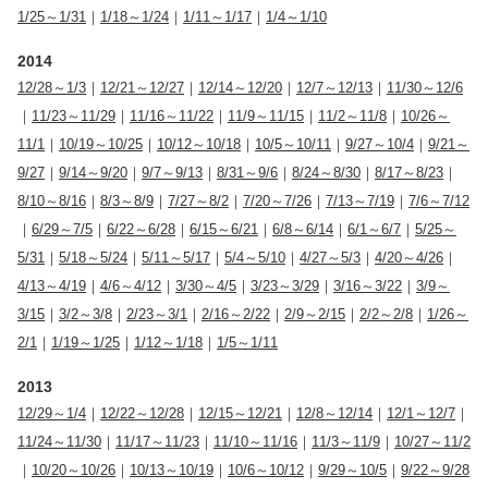
1/25～1/31
｜
1/18～1/24
｜
1/11～1/17
｜
1/4～1/10
2014
12/28～1/3
｜
12/21～12/27
｜
12/14～12/20
｜
12/7～12/13
｜
11/30～12/6
｜
11/23～11/29
｜
11/16～11/22
｜
11/9～11/15
｜
11/2～11/8
｜
10/26～
11/1
｜
10/19～10/25
｜
10/12～10/18
｜
10/5～10/11
｜
9/27～10/4
｜
9/21～
9/27
｜
9/14～9/20
｜
9/7～9/13
｜
8/31～9/6
｜
8/24～8/30
｜
8/17～8/23
｜
8/10～8/16
｜
8/3～8/9
｜
7/27～8/2
｜
7/20～7/26
｜
7/13～7/19
｜
7/6～7/12
｜
6/29～7/5
｜
6/22～6/28
｜
6/15～6/21
｜
6/8～6/14
｜
6/1～6/7
｜
5/25～
5/31
｜
5/18～5/24
｜
5/11～5/17
｜
5/4～5/10
｜
4/27～5/3
｜
4/20～4/26
｜
4/13～4/19
｜
4/6～4/12
｜
3/30～4/5
｜
3/23～3/29
｜
3/16～3/22
｜
3/9～
3/15
｜
3/2～3/8
｜
2/23～3/1
｜
2/16～2/22
｜
2/9～2/15
｜
2/2～2/8
｜
1/26～
2/1
｜
1/19～1/25
｜
1/12～1/18
｜
1/5～1/11
2013
12/29～1/4
｜
12/22～12/28
｜
12/15～12/21
｜
12/8～12/14
｜
12/1～12/7
｜
11/24～11/30
｜
11/17～11/23
｜
11/10～11/16
｜
11/3～11/9
｜
10/27～11/2
｜
10/20～10/26
｜
10/13～10/19
｜
10/6～10/12
｜
9/29～10/5
｜
9/22～9/28