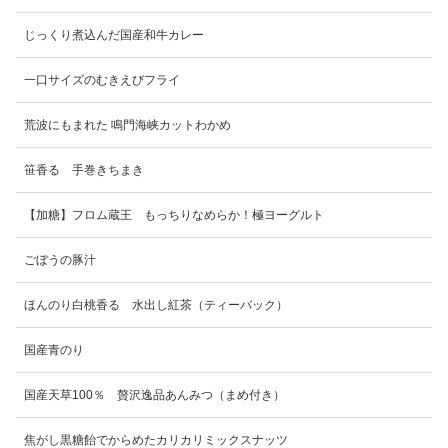
じっくり煮込んだ国産和牛カレー
一口サイズのむきえびフライ
荒波にもまれた 鳴門海峡カットわかめ
笹香る 手巻きちまき
【加糖】フロム蔵王 もっちりなめらか！極ヨーグルト
ごぼうの豚汁
ほんのり白桃香る 水出し紅茶（ティーバック）
国産青のり
国産天草100％ 贅沢逸品あんみつ（まめ付き）
焦がし黒糖飴でからめたカリカリミックスナッツ