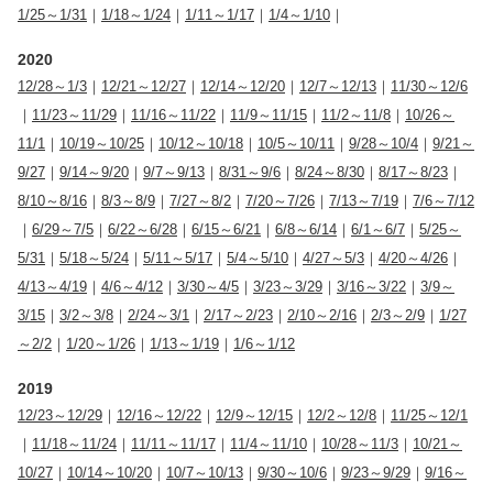
1/25～1/31
｜
1/18～1/24
｜
1/11～1/17
｜
1/4～1/10
｜
2020
12/28～1/3
｜
12/21～12/27
｜
12/14～12/20
｜
12/7～12/13
｜
11/30～12/6
｜
11/23～11/29
｜
11/16～11/22
｜
11/9～11/15
｜
11/2～11/8
｜
10/26～
11/1
｜
10/19～10/25
｜
10/12～10/18
｜
10/5～10/11
｜
9/28～10/4
｜
9/21～
9/27
｜
9/14～9/20
｜
9/7～9/13
｜
8/31～9/6
｜
8/24～8/30
｜
8/17～8/23
｜
8/10～8/16
｜
8/3～8/9
｜
7/27～8/2
｜
7/20～7/26
｜
7/13～7/19
｜
7/6～7/12
｜
6/29～7/5
｜
6/22～6/28
｜
6/15～6/21
｜
6/8～6/14
｜
6/1～6/7
｜
5/25～
5/31
｜
5/18～5/24
｜
5/11～5/17
｜
5/4～5/10
｜
4/27～5/3
｜
4/20～4/26
｜
4/13～4/19
｜
4/6～4/12
｜
3/30～4/5
｜
3/23～3/29
｜
3/16～3/22
｜
3/9～
3/15
｜
3/2～3/8
｜
2/24～3/1
｜
2/17～2/23
｜
2/10～2/16
｜
2/3～2/9
｜
1/27
～2/2
｜
1/20～1/26
｜
1/13～1/19
｜
1/6～1/12
2019
12/23～12/29
｜
12/16～12/22
｜
12/9～12/15
｜
12/2～12/8
｜
11/25～12/1
｜
11/18～11/24
｜
11/11～11/17
｜
11/4～11/10
｜
10/28～11/3
｜
10/21～
10/27
｜
10/14～10/20
｜
10/7～10/13
｜
9/30～10/6
｜
9/23～9/29
｜
9/16～