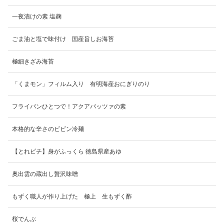
一夜漬けの素 塩麹
ごま油と塩で味付け 国産旨しお海苔
極細きざみ海苔
「くまモン」フィルム入り 有明海産おにぎりのり
フライパンひとつで！アクアパッツァの素
本格的な辛さのビビン冷麺
【とれピチ】身がふっくら 徳島県産あゆ
奥出雲の蔵出し贅沢味噌
もずく職人が作り上げた 極上 生もずく酢
桜でんぶ