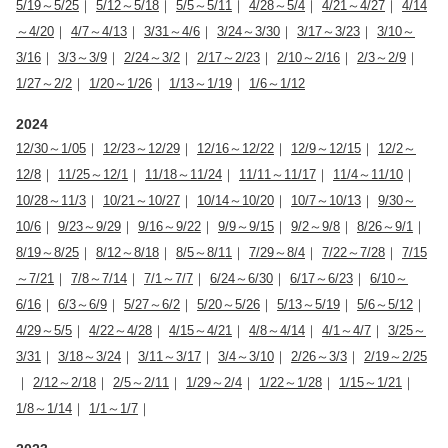
5/19～5/25
｜
5/12～5/18
｜
5/5～5/11
｜
4/28～5/4
｜
4/21～4/27
｜
4/14
～4/20
｜
4/7～4/13
｜
3/31～4/6
｜
3/24～3/30
｜
3/17～3/23
｜
3/10～
3/16
｜
3/3～3/9
｜
2/24～3/2
｜
2/17～2/23
｜
2/10～2/16
｜
2/3～2/9
｜
1/27～2/2
｜
1/20～1/26
｜
1/13～1/19
｜
1/6～1/12
2024
12/30～1/05
｜
12/23～12/29
｜
12/16～12/22
｜
12/9～12/15
｜
12/2～
12/8
｜
11/25～12/1
｜
11/18～11/24
｜
11/11～11/17
｜
11/4～11/10
｜
10/28～11/3
｜
10/21～10/27
｜
10/14～10/20
｜
10/7～10/13
｜
9/30～
10/6
｜
9/23～9/29
｜
9/16～9/22
｜
9/9～9/15
｜
9/2～9/8
｜
8/26～9/1
｜
8/19～8/25
｜
8/12～8/18
｜
8/5～8/11
｜
7/29～8/4
｜
7/22～7/28
｜
7/15
～7/21
｜
7/8～7/14
｜
7/1～7/7
｜
6/24～6/30
｜
6/17～6/23
｜
6/10～
6/16
｜
6/3～6/9
｜
5/27～6/2
｜
5/20～5/26
｜
5/13～5/19
｜
5/6～5/12
｜
4/29～5/5
｜
4/22～4/28
｜
4/15～4/21
｜
4/8～4/14
｜
4/1～4/7
｜
3/25～
3/31
｜
3/18～3/24
｜
3/11～3/17
｜
3/4～3/10
｜
2/26～3/3
｜
2/19～2/25
｜
2/12～2/18
｜
2/5～2/11
｜
1/29～2/4
｜
1/22～1/28
｜
1/15～1/21
｜
1/8～1/14
｜
1/1～1/7
｜