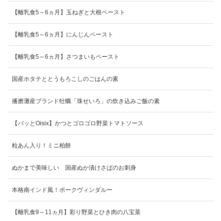
【離乳食5～6ヵ月】玉ねぎと大根ペースト
【離乳食5～6ヵ月】にんじんペースト
【離乳食5～6ヵ月】さつまいもペースト
国産ホタテととうもろこしのごはんの素
播磨灘産ブランド牡蠣「珠せいろ」の炊き込みご飯の素
【パッとOisix】かつとゴロゴロ野菜トマトソース
粒あん入り！ミニ柏餅
ぬかまで美味しい 国産ぬか漬けさばのお刺身
本格南インド風！ポークヴィンダルー
【離乳食9～11ヵ月】彩り野菜とひき肉の八宝菜