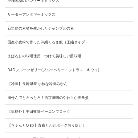
沖縄黒糖のパンケーキミックス
サーターアンダギーミックス
石垣島の素材を生かしたチャンプルの素
国産小麦粉で作った沖縄くるま麩（圧縮タイプ）
まぼろしの味噌使用 つけて美味しい酢味噌
D&Dフルーツゼリー(ブルーベリー・シトラス・キウイ)
【冷凍】長崎県産 小粒な冷凍みかん
湯せんでとろっとろ！西京味噌のやわらか豚角煮
【規格外】平田牧場ベーコンブロック
【ちゃんとOisix】青森とわだポーク切り落とし