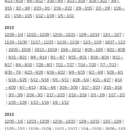
4/13～4/19
｜
4/6～4/12
｜
3/30～4/5
｜
3/23～3/29
｜
3/16～3/22
｜
3/9～
3/15
｜
3/2～3/8
｜
2/23～3/1
｜
2/16～2/22
｜
2/9～2/15
｜
2/2～2/8
｜
1/26～
2/1
｜
1/19～1/25
｜
1/12～1/18
｜
1/5～1/11
2013
12/29～1/4
｜
12/22～12/28
｜
12/15～12/21
｜
12/8～12/14
｜
12/1～12/7
｜
11/24～11/30
｜
11/17～11/23
｜
11/10～11/16
｜
11/3～11/9
｜
10/27～11/2
｜
10/20～10/26
｜
10/13～10/19
｜
10/6～10/12
｜
9/29～10/5
｜
9/22～9/28
｜
9/15～9/21
｜
9/8～9/14
｜
9/1～9/7
｜
8/25～8/31
｜
8/18～8/24
｜
8/11～
8/17
｜
8/4～8/10
｜
7/28～8/3
｜
7/21～7/27
｜
7/14～7/20
｜
7/7～7/13
｜
6/30～7/6
｜
6/23～6/29
｜
6/16～6/22
｜
6/9～6/15
｜
6/2～6/8
｜
5/26～6/1
｜
5/19～5/25
｜
5/12～5/18
｜
5/5～5/11
｜
4/28～5/4
｜
4/21～4/27
｜
4/14
～4/20
｜
4/7～4/13
｜
3/31～4/6
｜
3/24～3/30
｜
3/17～3/23
｜
3/10～3/16
｜
3/3～3/9
｜
2/24～3/2
｜
2/17～2/23
｜
2/10～2/16
｜
2/3～2/9
｜
1/27～2/2
｜
1/20～1/26
｜
1/13～1/19
｜
1/6～1/12
2012
12/30～1/5
｜
12/23～12/29
｜
12/16～12/22
｜
12/9～12/15
｜
12/2～12/8
｜
11/25～12/1
｜
11/18～11/24
｜
11/11～11/17
｜
11/4～11/10
｜
10/28～11/3