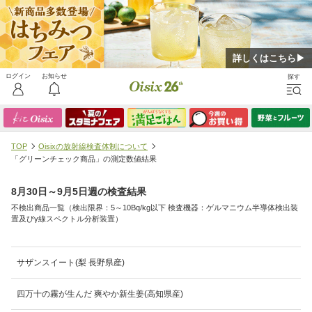
詳しくはこちら▶
TOP
Oisixの放射線検査体制について
「グリーンチェック商品」の測定数値結果
8月30日～9月5日週の検査結果
不検出商品一覧（検出限界：5～10Bq/kg以下 検査機器：ゲルマニウム半導体検出装
置及びγ線スペクトル分析装置）
サザンスイート(梨 長野県産)
四万十の霧が生んだ 爽やか新生姜(高知県産)