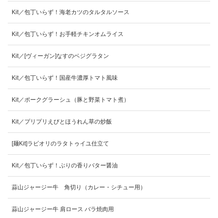
Kit／包丁いらず！海老カツのタルタルソース
Kit／包丁いらず！お手軽チキンオムライス
Kit／[ヴィーガン]なすのベジグラタン
Kit／包丁いらず！国産牛濃厚トマト風味
Kit／ポークグラーシュ（豚と野菜トマト煮）
Kit／プリプリえびとほうれん草の炒飯
[麺Kit]ラビオリのラタトゥイユ仕立て
Kit／包丁いらず！ぶりの香りバター醤油
蒜山ジャージー牛 角切り（カレー・シチュー用）
蒜山ジャージー牛 肩ロース バラ焼肉用