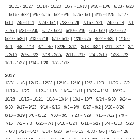
｜
10/21～10/27
｜
10/14～10/20
｜
10/7～10/13
｜
9/30～10/6
｜
9/23～9/29
｜
9/16～9/22
｜
9/9～9/15
｜
9/2～9/8
｜
8/26～9/1
｜
8/19～8/25
｜
8/12～
8/18
｜
7/5～8/11
｜
7/29～8/4
｜
7/22～7/28
｜
7/15～7/21
｜
7/8～7/14
｜
7/1
～7/7
｜
6/24～6/30
｜
6/17～6/23
｜
6/10～6/16
｜
6/3～6/9
｜
5/27～6/2
｜
5/20～5/26
｜
5/13～5/19
｜
5/6～5/12
｜
4/29～5/5
｜
4/22～4/28
｜
4/15～
4/21
｜
4/8～4/14
｜
4/1～4/7
｜
3/25～3/31
｜
3/18～3/24
｜
3/11～3/17
｜
3/4
～3/10
｜
2/25～3/3
｜
2/18～2/24
｜
2/11～2/17
｜
2/4～2/10
｜
1/28～2/3
｜
1/21～1/27
｜
1/14～1/20
｜
1/7～1/13
2017
12/31～1/6
｜
12/17～12/23
｜
12/10～12/16
｜
12/3～12/9
｜
11/26～12/2
｜
11/19～11/25
｜
11/12～11/18
｜
11/5～11/11
｜
10/29～11/4
｜
10/22～
10/28
｜
10/15～10/21
｜
10/8～10/14
｜
10/1～10/7
｜
9/24～9/30
｜
9/24～
9/30
｜
9/17～9/23
｜
9/10～9/16
｜
9/3～9/9
｜
8/27～9/2
｜
8/20～8/26
｜
8/13～8/19
｜
8/6～8/12
｜
7/30～8/5
｜
7/23～7/29
｜
7/16～7/22
｜
7/9～
7/15
｜
7/2～7/8
｜
6/25～7/1
｜
6/18～6/24
｜
6/11～6/17
｜
6/4～6/10
｜
5/28
～6/3
｜
5/21～5/27
｜
5/14～5/20
｜
5/7～5/13
｜
4/30～5/6
｜
4/23～4/29
｜