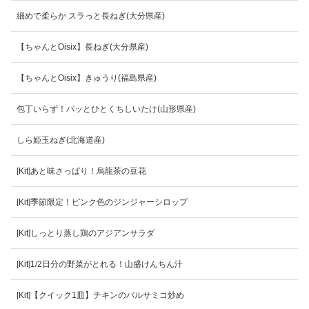
細めで柔らか スラっと長ねぎ(大分県産)
【ちゃんとOisix】長ねぎ(大分県産)
【ちゃんとOisix】きゅうり(福島県産)
包丁いらず！パッとひとくちしいたけ(山形県産)
しら姫玉ねぎ(北海道産)
[Kit]あと味さっぱり！烏龍茶の豆花
[Kit]季節限定！ピンク色のジンジャーシロップ
[Kit]しっとり蒸し鶏のアジアンサラダ
[Kit]1/2日分の野菜がとれる！山盛けんちん汁
[Kit]【クイック1皿】チキンのバルサミコ炒め