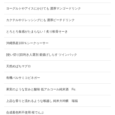
ヨーグルトやアイスにかけても 濃厚マンゴードリンク
カクテルやドレッシングにも 濃厚ピーチドリンク
とろとろ食感がたまらない！炙り軟骨そーき
沖縄県産100％シークヮーサー
[使い切り]目利き人選別 釜揚げしらす ツインパック
天然めばちマグロ
有機バルサミコビネガー
果実のような甘みと酸味 低アルコール純米酒 Fu.
上品な香りと流れるような喉越し 純米大吟醸 瑞福
合成着色料不使用 桜でんぶ