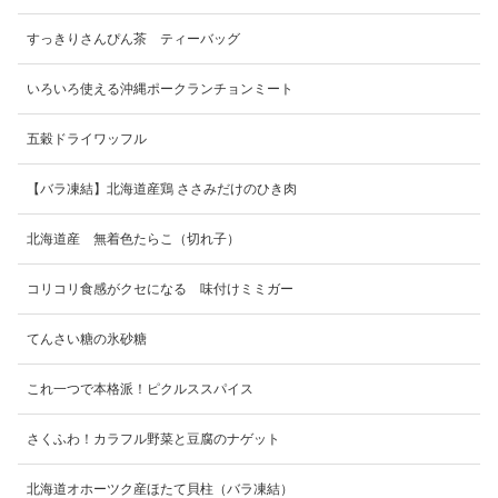
すっきりさんぴん茶 ティーバッグ
いろいろ使える沖縄ポークランチョンミート
五穀ドライワッフル
【バラ凍結】北海道産鶏 ささみだけのひき肉
北海道産 無着色たらこ（切れ子）
コリコリ食感がクセになる 味付けミミガー
てんさい糖の氷砂糖
これ一つで本格派！ピクルススパイス
さくふわ！カラフル野菜と豆腐のナゲット
北海道オホーツク産ほたて貝柱（バラ凍結）