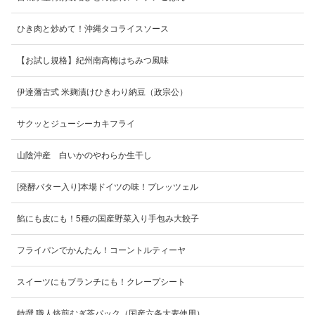
ひき肉と炒めて！沖縄タコライスソース
【お試し規格】紀州南高梅はちみつ風味
伊達藩古式 米麹漬けひきわり納豆（政宗公）
サクッとジューシーカキフライ
山陰沖産 白いかのやわらか生干し
[発酵バター入り]本場ドイツの味！プレッツェル
餡にも皮にも！5種の国産野菜入り手包み大餃子
フライパンでかんたん！コーントルティーヤ
スイーツにもブランチにも！クレープシート
特撰 職人焙煎むぎ茶パック（国産六条大麦使用）