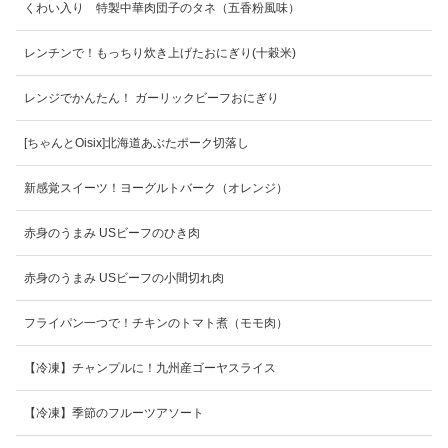
くわい入り 特製中華肉団子のタネ（五香粉風味）
レンチンで！もっちり炊き上げたおにぎり(十穀米)
レンジでかんたん！ ガーリックビーフおにぎり
[ちゃんとOisix]北海道あぶたポーク切落し
新感覚スイーツ！ヨーグルトバーク（オレンジ）
赤身のうまみ USビーフのひき肉
赤身のうまみ USビーフの小間切れ肉
フライパン一つで！チキンのトマト煮（モモ肉）
【冷凍】チャンプルに！九州産ゴーヤスライス
【冷凍】季節のフルーツアソート