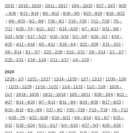
10/31
｜
10/18～10/24
｜
10/11～10/17
｜
10/4～10/10
｜
9/27～10/3
｜
9/20
～9/26
｜
9/13～9/19
｜
9/6～9/12
｜
8/30～9/5
｜
8/23～8/29
｜
8/16～8/22
｜
8/9～8/15
｜
8/2～8/8
｜
7/26～8/1
｜
7/19～7/25
｜
7/12～7/18
｜
7/5～
7/11
｜
6/28～7/4
｜
6/21～6/27
｜
6/14～6/20
｜
6/7～6/13
｜
5/31～6/6
｜
5/24～5/30
｜
5/17～5/23
｜
5/10～5/16
｜
5/3～5/9
｜
4/26～5/2
｜
4/19～
4/25
｜
4/12～4/18
｜
4/5～4/11
｜
3/29～4/4
｜
3/22～3/28
｜
3/15～3/21
｜
3/8～3/14
｜
3/1～3/7
｜
2/22～2/28
｜
2/15～2/21
｜
2/8～2/14
｜
2/1～2/7
｜
1/25～1/31
｜
1/18～1/24
｜
1/11～1/17
｜
1/4～1/10
｜
2020
12/28～1/3
｜
12/21～12/27
｜
12/14～12/20
｜
12/7～12/13
｜
11/30～12/6
｜
11/23～11/29
｜
11/16～11/22
｜
11/9～11/15
｜
11/2～11/8
｜
10/26～
11/1
｜
10/19～10/25
｜
10/12～10/18
｜
10/5～10/11
｜
9/28～10/4
｜
9/21～
9/27
｜
9/14～9/20
｜
9/7～9/13
｜
8/31～9/6
｜
8/24～8/30
｜
8/17～8/23
｜
8/10～8/16
｜
8/3～8/9
｜
7/27～8/2
｜
7/20～7/26
｜
7/13～7/19
｜
7/6～7/12
｜
6/29～7/5
｜
6/22～6/28
｜
6/15～6/21
｜
6/8～6/14
｜
6/1～6/7
｜
5/25～
5/31
｜
5/18～5/24
｜
5/11～5/17
｜
5/4～5/10
｜
4/27～5/3
｜
4/20～4/26
｜