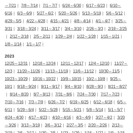
～7/21
｜
7/8～7/14
｜
7/1～7/7
｜
6/24～6/30
｜
6/17～6/23
｜
6/10～
6/16
｜
6/3～6/9
｜
5/27～6/2
｜
5/20～5/26
｜
5/13～5/19
｜
5/6～5/12
｜
4/29～5/5
｜
4/22～4/28
｜
4/15～4/21
｜
4/8～4/14
｜
4/1～4/7
｜
3/25～
3/31
｜
3/18～3/24
｜
3/11～3/17
｜
3/4～3/10
｜
2/26～3/3
｜
2/19～2/25
｜
2/12～2/18
｜
2/5～2/11
｜
1/29～2/4
｜
1/22～1/28
｜
1/15～1/21
｜
1/8～1/14
｜
1/1～1/7
｜
2023
12/25～12/31
｜
12/18～12/24
｜
12/11～12/17
｜
12/4～12/10
｜
11/27～
12/3
｜
11/20～11/26
｜
11/13～11/19
｜
11/6～11/12
｜
10/30～11/5
｜
10/23～10/29
｜
10/16～10/22
｜
10/9～10/15
｜
10/2～10/8
｜
9/25～
10/1
｜
9/18～9/24
｜
9/11～9/17
｜
9/4～9/10
｜
8/28～9/3
｜
8/21～8/27
｜
8/14～8/20
｜
8/7～8/13
｜
7/31～8/6
｜
7/24～7/30
｜
7/17～7/23
｜
7/10～7/16
｜
7/3～7/9
｜
6/26～7/2
｜
6/19～6/25
｜
6/12～6/18
｜
6/5～
6/11
｜
5/29～6/4
｜
5/22～5/28
｜
5/15～5/21
｜
5/8～5/14
｜
5/1～5/7
｜
4/24～4/30
｜
4/17～4/23
｜
4/10～4/16
｜
4/3～4/9
｜
3/27～4/2
｜
3/20
～3/26
｜
3/13～3/19
｜
3/6～3/12
｜
2/27～3/5
｜
2/20～2/26
｜
2/13～
2/19
｜
2/6～2/12
｜
1/30～2/5
｜
1/23～1/29
｜
1/16～1/22
｜
1/9～1/15