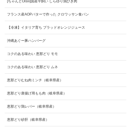
[ちゃんとOisix]国産平飼い しらゆり鶏ひき肉
フランス産AOPバターで作った クロワッサン食パン
【冷凍】イタリア育ち ブラッドオレンジジュース
沖縄あぐー豚ハンバーグ
コクのある味わい 恵那どり モモ
コクのある味わい 恵那どり ムネ
恵那どりむね肉ミンチ（岐阜県産）
恵那どり唐揚げ用もも肉（岐阜県産）
恵那どり鶏レバー（岐阜県産）
恵那どり砂肝（岐阜県産）