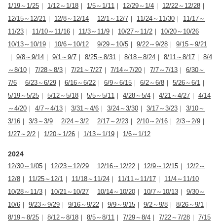
1/19～1/25
｜
1/12～1/18
｜
1/5～1/11
｜
12/29～1/4
｜
12/22～12/28
｜
12/15～12/21
｜
12/8～12/14
｜
12/1～12/7
｜
11/24～11/30
｜
11/17～
11/23
｜
11/10～11/16
｜
11/3～11/9
｜
10/27～11/2
｜
10/20～10/26
｜
10/13～10/19
｜
10/6～10/12
｜
9/29～10/5
｜
9/22～9/28
｜
9/15～9/21
｜
9/8～9/14
｜
9/1～9/7
｜
8/25～8/31
｜
8/18～8/24
｜
8/11～8/17
｜
8/4
～8/10
｜
7/28～8/3
｜
7/21～7/27
｜
7/14～7/20
｜
7/7～7/13
｜
6/30～
7/6
｜
6/23～6/29
｜
6/16～6/22
｜
6/9～6/15
｜
6/2～6/8
｜
5/26～6/1
｜
5/19～5/25
｜
5/12～5/18
｜
5/5～5/11
｜
4/28～5/4
｜
4/21～4/27
｜
4/14
～4/20
｜
4/7～4/13
｜
3/31～4/6
｜
3/24～3/30
｜
3/17～3/23
｜
3/10～
3/16
｜
3/3～3/9
｜
2/24～3/2
｜
2/17～2/23
｜
2/10～2/16
｜
2/3～2/9
｜
1/27～2/2
｜
1/20～1/26
｜
1/13～1/19
｜
1/6～1/12
2024
12/30～1/05
｜
12/23～12/29
｜
12/16～12/22
｜
12/9～12/15
｜
12/2～
12/8
｜
11/25～12/1
｜
11/18～11/24
｜
11/11～11/17
｜
11/4～11/10
｜
10/28～11/3
｜
10/21～10/27
｜
10/14～10/20
｜
10/7～10/13
｜
9/30～
10/6
｜
9/23～9/29
｜
9/16～9/22
｜
9/9～9/15
｜
9/2～9/8
｜
8/26～9/1
｜
8/19～8/25
｜
8/12～8/18
｜
8/5～8/11
｜
7/29～8/4
｜
7/22～7/28
｜
7/15