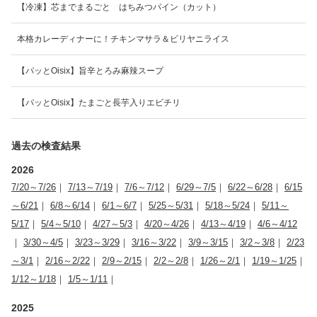
【冷凍】芯までまるごと はちみつパイン（カット）
本格カレーディナーに！チキンマサラ＆ビリヤニライス
【パッとOisix】旨辛とろみ麻辣スープ
【パッとOisix】たまごと長芋入りエビチリ
過去の検査結果
2026
7/20～7/26
｜
7/13～7/19
｜
7/6～7/12
｜
6/29～7/5
｜
6/22～6/28
｜
6/15
～6/21
｜
6/8～6/14
｜
6/1～6/7
｜
5/25～5/31
｜
5/18～5/24
｜
5/11～
5/17
｜
5/4～5/10
｜
4/27～5/3
｜
4/20～4/26
｜
4/13～4/19
｜
4/6～4/12
｜
3/30～4/5
｜
3/23～3/29
｜
3/16～3/22
｜
3/9～3/15
｜
3/2～3/8
｜
2/23
～3/1
｜
2/16～2/22
｜
2/9～2/15
｜
2/2～2/8
｜
1/26～2/1
｜
1/19～1/25
｜
1/12～1/18
｜
1/5～1/11
｜
2025