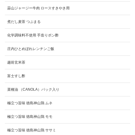
蒜山ジャージー牛肉 ロースすきやき用
煮だし麦茶 つぶまる
化学調味料不使用 手造りポン酢
庄内ひとめぼれレンチンご飯
越前玄米茶
富士すし酢
菜種油 （CANOLA）パック入り
極立つ旨味 徳島神山鶏 ムネ
極立つ旨味 徳島神山鶏 モモ
極立つ旨味 徳島神山鶏 ササミ