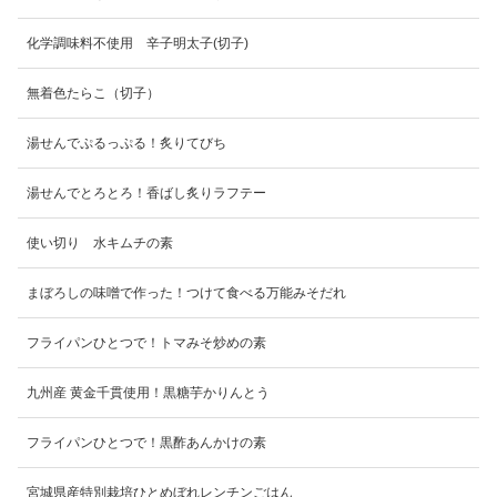
化学調味料不使用 辛子明太子(切子)
無着色たらこ（切子）
湯せんでぷるっぷる！炙りてびち
湯せんでとろとろ！香ばし炙りラフテー
使い切り 水キムチの素
まぼろしの味噌で作った！つけて食べる万能みそだれ
フライパンひとつで！トマみそ炒めの素
九州産 黄金千貫使用！黒糖芋かりんとう
フライパンひとつで！黒酢あんかけの素
宮城県産特別栽培ひとめぼれレンチンごはん