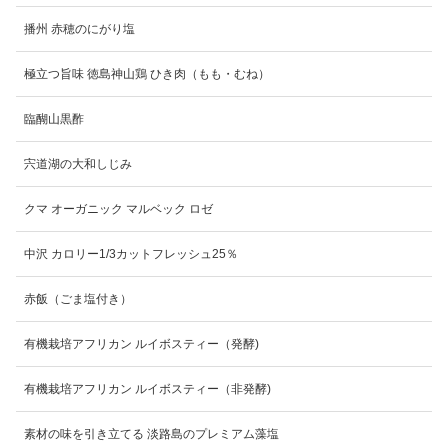
播州 赤穂のにがり塩
極立つ旨味 徳島神山鶏 ひき肉（もも・むね）
臨醐山黒酢
宍道湖の大和しじみ
クマ オーガニック マルベック ロゼ
中沢 カロリー1/3カットフレッシュ25％
赤飯（ごま塩付き）
有機栽培アフリカン ルイボスティー（発酵)
有機栽培アフリカン ルイボスティー（非発酵)
素材の味を引き立てる 淡路島のプレミアム藻塩