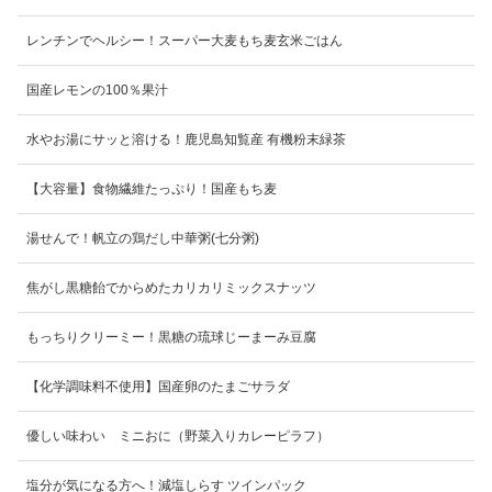
レンチンでヘルシー！スーパー大麦もち麦玄米ごはん
国産レモンの100％果汁
水やお湯にサッと溶ける！鹿児島知覧産 有機粉末緑茶
【大容量】食物繊維たっぷり！国産もち麦
湯せんで！帆立の鶏だし中華粥(七分粥)
焦がし黒糖飴でからめたカリカリミックスナッツ
もっちりクリーミー！黒糖の琉球じーまーみ豆腐
【化学調味料不使用】国産卵のたまごサラダ
優しい味わい ミニおに（野菜入りカレーピラフ）
塩分が気になる方へ！減塩しらす ツインパック