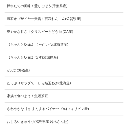
採れたての風味！薫りごぼう(千葉県産)
農家オブザイヤー受賞！百武れんこん(佐賀県産)
爽やかな甘さ！クリスピーぶどう 緑(CA産)
【ちゃんとOisix】じゃがいも(北海道産)
【ちゃんとOisix】なす(茨城県産)
かぶ(北海道産)
たっぷりサラダで！しら姫玉ねぎ(北海道)
家族で食べよう！魚沼茶豆
さわやかな甘さ まんまるパイナップル(フィリピン産)
おしろいきゅうり(福島県産 鈴木さん他)