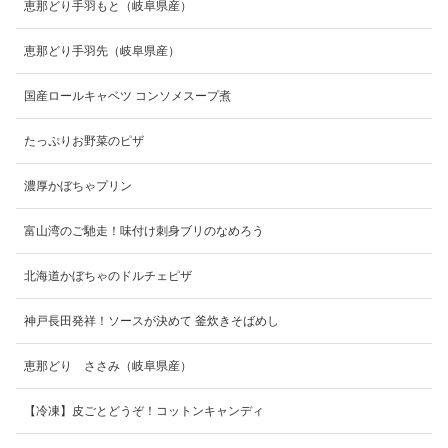
恵那どり手羽もと（岐阜県産）
恵那どり手羽先（岐阜県産）
国産ロールキャベツ コンソメスープ煮
たっぷりお野菜のピザ
濃厚かぼちゃプリン
富山湾のご馳走！味付け刺身ブリのなめろう
北海道かぼちゃのドルチェピザ
神戸長田発祥！ソースが決めて 釜炊きそばめし
恵那どり ささみ（岐阜県産）
【冷凍】皮ごとどうぞ！コットンキャンディ