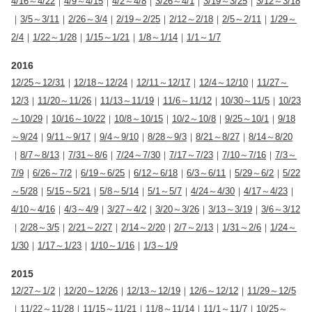
4/16～4/22
｜
4/9～4/15
｜
4/2～4/8
｜
3/26～4/1
｜
3/19～3/25
｜
3/12～3/18
｜
3/5～3/11
｜
2/26～3/4
｜
2/19～2/25
｜
2/12～2/18
｜
2/5～2/11
｜
1/29～
2/4
｜
1/22～1/28
｜
1/15～1/21
｜
1/8～1/14
｜
1/1～1/7
2016
12/25～12/31
｜
12/18～12/24
｜
12/11～12/17
｜
12/4～12/10
｜
11/27～
12/3
｜
11/20～11/26
｜
11/13～11/19
｜
11/6～11/12
｜
10/30～11/5
｜
10/23
～10/29
｜
10/16～10/22
｜
10/8～10/15
｜
10/2～10/8
｜
9/25～10/1
｜
9/18
～9/24
｜
9/11～9/17
｜
9/4～9/10
｜
8/28～9/3
｜
8/21～8/27
｜
8/14～8/20
｜
8/7～8/13
｜
7/31～8/6
｜
7/24～7/30
｜
7/17～7/23
｜
7/10～7/16
｜
7/3～
7/9
｜
6/26～7/2
｜
6/19～6/25
｜
6/12～6/18
｜
6/3～6/11
｜
5/29～6/2
｜
5/22
～5/28
｜
5/15～5/21
｜
5/8～5/14
｜
5/1～5/7
｜
4/24～4/30
｜
4/17～4/23
｜
4/10～4/16
｜
4/3～4/9
｜
3/27～4/2
｜
3/20～3/26
｜
3/13～3/19
｜
3/6～3/12
｜
2/28～3/5
｜
2/21～2/27
｜
2/14～2/20
｜
2/7～2/13
｜
1/31～2/6
｜
1/24～
1/30
｜
1/17～1/23
｜
1/10～1/16
｜
1/3～1/9
2015
12/27～1/2
｜
12/20～12/26
｜
12/13～12/19
｜
12/6～12/12
｜
11/29～12/5
｜
11/22～11/28
｜
11/15～11/21
｜
11/8～11/14
｜
11/1～11/7
｜
10/25～