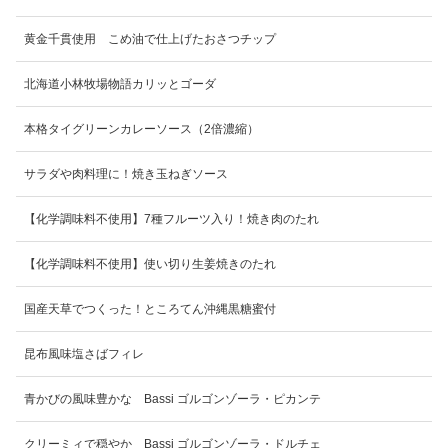
黄金千貫使用 こめ油で仕上げたおさつチップ
北海道小林牧場物語カリッとゴーダ
本格タイグリーンカレーソース（2倍濃縮）
サラダや肉料理に！焼き玉ねぎソース
【化学調味料不使用】7種フルーツ入り！焼き肉のたれ
【化学調味料不使用】使い切り生姜焼きのたれ
国産天草でつくった！ところてん沖縄黒糖蜜付
昆布風味塩さばフィレ
青かびの風味豊かな Bassi ゴルゴンゾーラ・ピカンテ
クリーミィで穏やか Bassi ゴルゴンゾーラ・ドルチェ