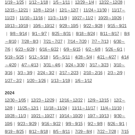
1/19～1/25
｜
1/12～1/18
｜
1/5～1/11
｜
12/29～1/4
｜
12/22～12/28
｜
12/15～12/21
｜
12/8～12/14
｜
12/1～12/7
｜
11/24～11/30
｜
11/17～
11/23
｜
11/10～11/16
｜
11/3～11/9
｜
10/27～11/2
｜
10/20～10/26
｜
10/13～10/19
｜
10/6～10/12
｜
9/29～10/5
｜
9/22～9/28
｜
9/15～9/21
｜
9/8～9/14
｜
9/1～9/7
｜
8/25～8/31
｜
8/18～8/24
｜
8/11～8/17
｜
8/4
～8/10
｜
7/28～8/3
｜
7/21～7/27
｜
7/14～7/20
｜
7/7～7/13
｜
6/30～
7/6
｜
6/23～6/29
｜
6/16～6/22
｜
6/9～6/15
｜
6/2～6/8
｜
5/26～6/1
｜
5/19～5/25
｜
5/12～5/18
｜
5/5～5/11
｜
4/28～5/4
｜
4/21～4/27
｜
4/14
～4/20
｜
4/7～4/13
｜
3/31～4/6
｜
3/24～3/30
｜
3/17～3/23
｜
3/10～
3/16
｜
3/3～3/9
｜
2/24～3/2
｜
2/17～2/23
｜
2/10～2/16
｜
2/3～2/9
｜
1/27～2/2
｜
1/20～1/26
｜
1/13～1/19
｜
1/6～1/12
2024
12/30～1/05
｜
12/23～12/29
｜
12/16～12/22
｜
12/9～12/15
｜
12/2～
12/8
｜
11/25～12/1
｜
11/18～11/24
｜
11/11～11/17
｜
11/4～11/10
｜
10/28～11/3
｜
10/21～10/27
｜
10/14～10/20
｜
10/7～10/13
｜
9/30～
10/6
｜
9/23～9/29
｜
9/16～9/22
｜
9/9～9/15
｜
9/2～9/8
｜
8/26～9/1
｜
8/19～8/25
｜
8/12～8/18
｜
8/5～8/11
｜
7/29～8/4
｜
7/22～7/28
｜
7/15