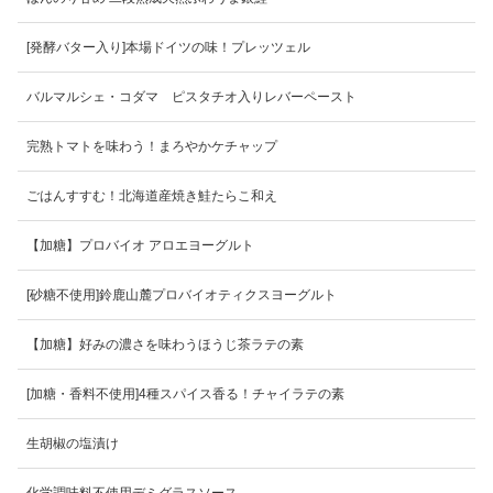
[発酵バター入り]本場ドイツの味！プレッツェル
バルマルシェ・コダマ ピスタチオ入りレバーペースト
完熟トマトを味わう！まろやかケチャップ
ごはんすすむ！北海道産焼き鮭たらこ和え
【加糖】プロバイオ アロエヨーグルト
[砂糖不使用]鈴鹿山麓プロバイオティクスヨーグルト
【加糖】好みの濃さを味わうほうじ茶ラテの素
[加糖・香料不使用]4種スパイス香る！チャイラテの素
生胡椒の塩漬け
化学調味料不使用デミグラスソース