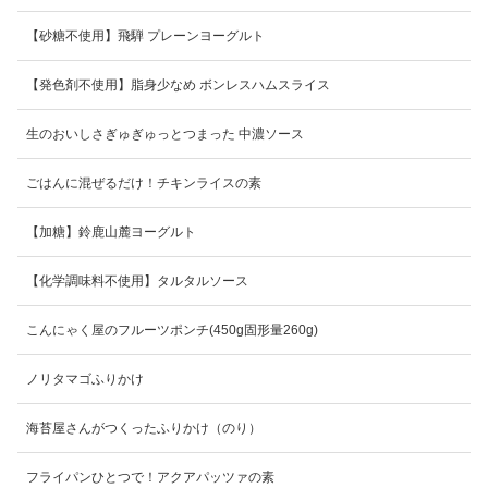
【砂糖不使用】飛騨 プレーンヨーグルト
【発色剤不使用】脂身少なめ ボンレスハムスライス
生のおいしさぎゅぎゅっとつまった 中濃ソース
ごはんに混ぜるだけ！チキンライスの素
【加糖】鈴鹿山麓ヨーグルト
【化学調味料不使用】タルタルソース
こんにゃく屋のフルーツポンチ(450g固形量260g)
ノリタマゴふりかけ
海苔屋さんがつくったふりかけ（のり）
フライパンひとつで！アクアパッツァの素