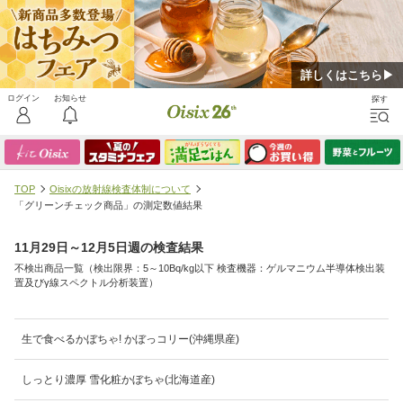
詳しくはこちら▶
TOP
Oisixの放射線検査体制について
「グリーンチェック商品」の測定数値結果
11月29日～12月5日週の検査結果
不検出商品一覧（検出限界：5～10Bq/kg以下 検査機器：ゲルマニウム半導体検出装
置及びγ線スペクトル分析装置）
生で食べるかぼちゃ! かぼっコリー(沖縄県産)
しっとり濃厚 雪化粧かぼちゃ(北海道産)