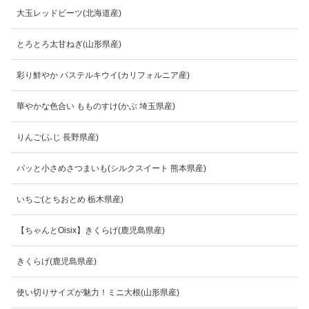
大玉レッドビーツ(北海道産)
とろとろ太甘ねぎ(山形県産)
彩り鮮やか パステルキウイ(カリフォルニア産)
華やかな色合い もものすけ(かぶ 埼玉県産)
りんご(ふじ 長野県産)
パッと小さめさつまいも(シルクスイート 熊本県産)
いちご(とちおとめ 栃木県産)
【ちゃんとOisix】きくらげ(鹿児島県産)
きくらげ(鹿児島県産)
使い切りサイズが魅力！ミニ大根(山形県産)