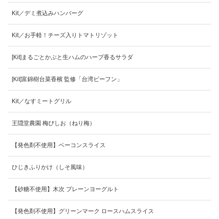
Kit／デミ煮込みハンバーグ
Kit／お手軽！チーズ入りトマトリゾット
[Kit]まるごとかぶと生ハムのハーブ香るサラダ
[Kit]富錦樹台菜香檳 監修「台湾ビーフン」
Kit／なすミートグリル
王隠堂農園 梅びしお（ねり梅）
【発色剤不使用】ベーコンスライス
ひじきふりかけ（しそ風味）
【砂糖不使用】木次 プレーンヨーグルト
【発色剤不使用】グリーンマーク ロースハムスライス