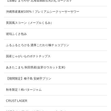
【加糖】まろやか 北海道函館生乳のむヨーグルト
沖縄県産素材100%！プレミアムシークヮーサーサワー
英国風スコーン（メープルくるみ）
琥珀ふくさ包み
ふるふるとろける 濃厚こだわり極チョコプリン
国産じゃがいものポテトチップス
あきたこまち 秋田県産(金芽ロウカット玄米)
【期間限定】種子島 安納芋プリン
秋冬限定！柿バタージャム
CRUST LAGER