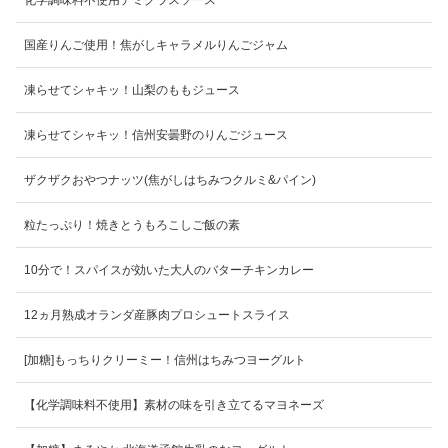
国産りんご使用！焦がしキャラメルりんごジャム
凍らせてシャキッ！山梨のももジュース
凍らせてシャキッ！信州安曇野のりんごジュース
ザクザクおやつナッツ(焦がしはちみつクルミ&パイン)
粒たっぷり！焼きとうもろこしご飯の素
10分で！スパイスが効いた大人のバターチキンカレー
12ヵ月熟成オランダ産豚肉プロシュートスライス
[加糖]もっちりクリーミー！信州はちみつヨーグルト
【化学調味料不使用】素材の味を引き立てるマヨネーズ