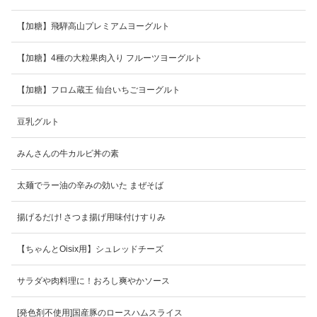
【加糖】飛騨高山プレミアムヨーグルト
【加糖】4種の大粒果肉入り フルーツヨーグルト
【加糖】フロム蔵王 仙台いちごヨーグルト
豆乳グルト
みんさんの牛カルビ丼の素
太麺でラー油の辛みの効いた まぜそば
揚げるだけ! さつま揚げ用味付けすりみ
【ちゃんとOisix用】シュレッドチーズ
サラダや肉料理に！おろし爽やかソース
[発色剤不使用]国産豚のロースハムスライス