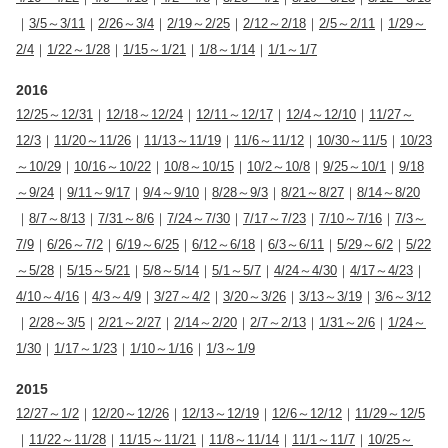
｜
3/5～3/11
｜
2/26～3/4
｜
2/19～2/25
｜
2/12～2/18
｜
2/5～2/11
｜
1/29～
2/4
｜
1/22～1/28
｜
1/15～1/21
｜
1/8～1/14
｜
1/1～1/7
2016
12/25～12/31
｜
12/18～12/24
｜
12/11～12/17
｜
12/4～12/10
｜
11/27～
12/3
｜
11/20～11/26
｜
11/13～11/19
｜
11/6～11/12
｜
10/30～11/5
｜
10/23
～10/29
｜
10/16～10/22
｜
10/8～10/15
｜
10/2～10/8
｜
9/25～10/1
｜
9/18
～9/24
｜
9/11～9/17
｜
9/4～9/10
｜
8/28～9/3
｜
8/21～8/27
｜
8/14～8/20
｜
8/7～8/13
｜
7/31～8/6
｜
7/24～7/30
｜
7/17～7/23
｜
7/10～7/16
｜
7/3～
7/9
｜
6/26～7/2
｜
6/19～6/25
｜
6/12～6/18
｜
6/3～6/11
｜
5/29～6/2
｜
5/22
～5/28
｜
5/15～5/21
｜
5/8～5/14
｜
5/1～5/7
｜
4/24～4/30
｜
4/17～4/23
｜
4/10～4/16
｜
4/3～4/9
｜
3/27～4/2
｜
3/20～3/26
｜
3/13～3/19
｜
3/6～3/12
｜
2/28～3/5
｜
2/21～2/27
｜
2/14～2/20
｜
2/7～2/13
｜
1/31～2/6
｜
1/24～
1/30
｜
1/17～1/23
｜
1/10～1/16
｜
1/3～1/9
2015
12/27～1/2
｜
12/20～12/26
｜
12/13～12/19
｜
12/6～12/12
｜
11/29～12/5
｜
11/22～11/28
｜
11/15～11/21
｜
11/8～11/14
｜
11/1～11/7
｜
10/25～