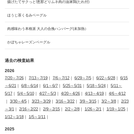
揚げたてサクっと!恵那どりムネ肉の油淋鶏(たれ付)
ほうじ茶くるみベーグル
肉感味わう本格派 大人の合挽ハンバーグ(未加熱）
かぼちゃレーズンベーグル
過去の検査結果
2026
7/20～7/26
｜
7/13～7/19
｜
7/6～7/12
｜
6/29～7/5
｜
6/22～6/28
｜
6/15
～6/21
｜
6/8～6/14
｜
6/1～6/7
｜
5/25～5/31
｜
5/18～5/24
｜
5/11～
5/17
｜
5/4～5/10
｜
4/27～5/3
｜
4/20～4/26
｜
4/13～4/19
｜
4/6～4/12
｜
3/30～4/5
｜
3/23～3/29
｜
3/16～3/22
｜
3/9～3/15
｜
3/2～3/8
｜
2/23
～3/1
｜
2/16～2/22
｜
2/9～2/15
｜
2/2～2/8
｜
1/26～2/1
｜
1/19～1/25
｜
1/12～1/18
｜
1/5～1/11
｜
2025