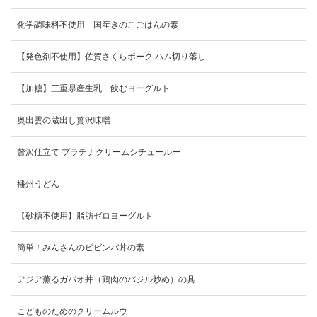
化学調味料不使用 国産きのこごはんの素
【発色剤不使用】佐賀さくらポーク ハム切り落し
【加糖】三重県産生乳 飲むヨーグルト
奥出雲の蔵出し贅沢味噌
贅沢仕立て プラチナクリームシチュールー
播州うどん
【砂糖不使用】脂肪ゼロヨーグルト
簡単！みんさんのビビンバ丼の素
アジア薫るガパオ丼（鶏肉のバジル炒め）の具
こどものためのクリームルウ