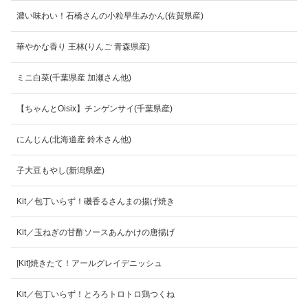
濃い味わい！石橋さんの小粒早生みかん(佐賀県産)
華やかな香り 王林(りんご 青森県産)
ミニ白菜(千葉県産 加瀬さん他)
【ちゃんとOisix】チンゲンサイ(千葉県産)
にんじん(北海道産 鈴木さん他)
子大豆もやし(新潟県産)
Kit／包丁いらず！磯香るさんまの揚げ焼き
Kit／玉ねぎの甘酢ソースあんかけの唐揚げ
[Kit]焼きたて！アールグレイデニッシュ
Kit／包丁いらず！とろろトロトロ鶏つくね