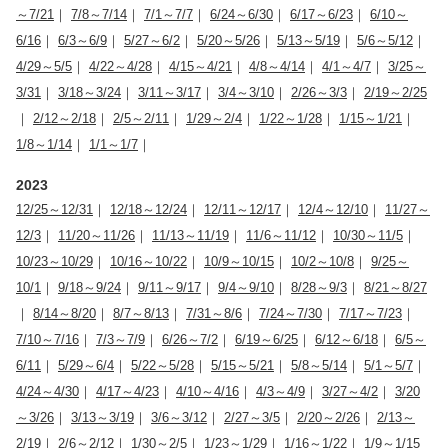
～7/21
｜
7/8～7/14
｜
7/1～7/7
｜
6/24～6/30
｜
6/17～6/23
｜
6/10～
6/16
｜
6/3～6/9
｜
5/27～6/2
｜
5/20～5/26
｜
5/13～5/19
｜
5/6～5/12
｜
4/29～5/5
｜
4/22～4/28
｜
4/15～4/21
｜
4/8～4/14
｜
4/1～4/7
｜
3/25～
3/31
｜
3/18～3/24
｜
3/11～3/17
｜
3/4～3/10
｜
2/26～3/3
｜
2/19～2/25
｜
2/12～2/18
｜
2/5～2/11
｜
1/29～2/4
｜
1/22～1/28
｜
1/15～1/21
｜
1/8～1/14
｜
1/1～1/7
｜
2023
12/25～12/31
｜
12/18～12/24
｜
12/11～12/17
｜
12/4～12/10
｜
11/27～
12/3
｜
11/20～11/26
｜
11/13～11/19
｜
11/6～11/12
｜
10/30～11/5
｜
10/23～10/29
｜
10/16～10/22
｜
10/9～10/15
｜
10/2～10/8
｜
9/25～
10/1
｜
9/18～9/24
｜
9/11～9/17
｜
9/4～9/10
｜
8/28～9/3
｜
8/21～8/27
｜
8/14～8/20
｜
8/7～8/13
｜
7/31～8/6
｜
7/24～7/30
｜
7/17～7/23
｜
7/10～7/16
｜
7/3～7/9
｜
6/26～7/2
｜
6/19～6/25
｜
6/12～6/18
｜
6/5～
6/11
｜
5/29～6/4
｜
5/22～5/28
｜
5/15～5/21
｜
5/8～5/14
｜
5/1～5/7
｜
4/24～4/30
｜
4/17～4/23
｜
4/10～4/16
｜
4/3～4/9
｜
3/27～4/2
｜
3/20
～3/26
｜
3/13～3/19
｜
3/6～3/12
｜
2/27～3/5
｜
2/20～2/26
｜
2/13～
2/19
｜
2/6～2/12
｜
1/30～2/5
｜
1/23～1/29
｜
1/16～1/22
｜
1/9～1/15