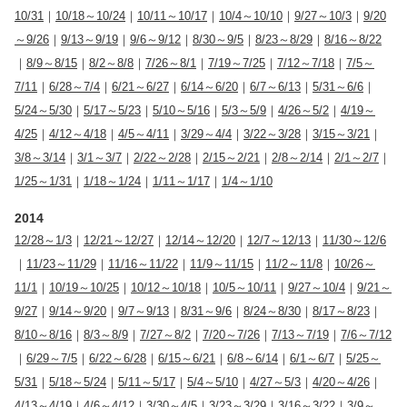
10/31
｜
10/18～10/24
｜
10/11～10/17
｜
10/4～10/10
｜
9/27～10/3
｜
9/20
～9/26
｜
9/13～9/19
｜
9/6～9/12
｜
8/30～9/5
｜
8/23～8/29
｜
8/16～8/22
｜
8/9～8/15
｜
8/2～8/8
｜
7/26～8/1
｜
7/19～7/25
｜
7/12～7/18
｜
7/5～
7/11
｜
6/28～7/4
｜
6/21～6/27
｜
6/14～6/20
｜
6/7～6/13
｜
5/31～6/6
｜
5/24～5/30
｜
5/17～5/23
｜
5/10～5/16
｜
5/3～5/9
｜
4/26～5/2
｜
4/19～
4/25
｜
4/12～4/18
｜
4/5～4/11
｜
3/29～4/4
｜
3/22～3/28
｜
3/15～3/21
｜
3/8～3/14
｜
3/1～3/7
｜
2/22～2/28
｜
2/15～2/21
｜
2/8～2/14
｜
2/1～2/7
｜
1/25～1/31
｜
1/18～1/24
｜
1/11～1/17
｜
1/4～1/10
2014
12/28～1/3
｜
12/21～12/27
｜
12/14～12/20
｜
12/7～12/13
｜
11/30～12/6
｜
11/23～11/29
｜
11/16～11/22
｜
11/9～11/15
｜
11/2～11/8
｜
10/26～
11/1
｜
10/19～10/25
｜
10/12～10/18
｜
10/5～10/11
｜
9/27～10/4
｜
9/21～
9/27
｜
9/14～9/20
｜
9/7～9/13
｜
8/31～9/6
｜
8/24～8/30
｜
8/17～8/23
｜
8/10～8/16
｜
8/3～8/9
｜
7/27～8/2
｜
7/20～7/26
｜
7/13～7/19
｜
7/6～7/12
｜
6/29～7/5
｜
6/22～6/28
｜
6/15～6/21
｜
6/8～6/14
｜
6/1～6/7
｜
5/25～
5/31
｜
5/18～5/24
｜
5/11～5/17
｜
5/4～5/10
｜
4/27～5/3
｜
4/20～4/26
｜
4/13～4/19
｜
4/6～4/12
｜
3/30～4/5
｜
3/23～3/29
｜
3/16～3/22
｜
3/9～