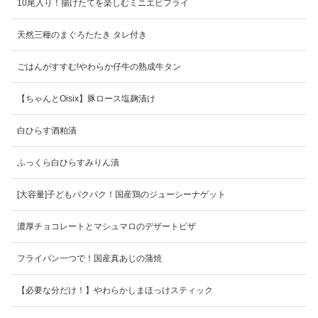
10尾入り！揚げたてを楽しむミニエビフライ
天然三種のまぐろたたき タレ付き
ごはんがすすむ!やわらか仔牛の熟成牛タン
【ちゃんとOisix】豚ロース塩麹漬け
白ひらす酒粕漬
ふっくら白ひらすみりん漬
[大容量]子どもパクパク！国産鶏のジューシーナゲット
濃厚チョコレートとマシュマロのデザートピザ
フライパン一つで！国産真あじの蒲焼
【必要な分だけ！】やわらかしまほっけスティック