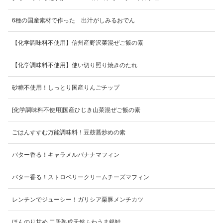
6種の国産素材で作った 出汁がしみるおでん
【化学調味料不使用】信州産野沢菜混ぜご飯の素
【化学調味料不使用】使い切り照り焼きのたれ
砂糖不使用！しっとり国産りんごチップ
[化学調味料不使用]国産ひじき山菜混ぜご飯の素
ごはんすすむ万能調味料！豆鼓醤炒めの素
バター香る！キャラメルバナナマフィン
バター香る！ストロベリークリームチーズマフィン
レンチンでジューシー！ガリシア栗豚メンチカツ
ほんのり甘め 二段熟成天然ふわうま銀鮭