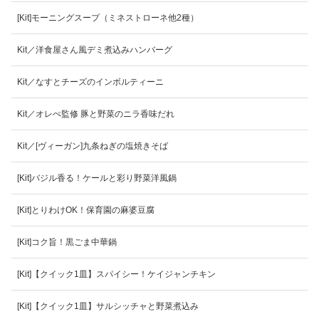
[Kit]モーニングスープ（ミネストローネ他2種）
Kit／洋食屋さん風デミ煮込みハンバーグ
Kit／なすとチーズのインボルティーニ
Kit／オレぺ監修 豚と野菜のニラ香味だれ
Kit／[ヴィーガン]九条ねぎの塩焼きそば
[Kit]バジル香る！ケールと彩り野菜洋風鍋
[Kit]とりわけOK！保育園の麻婆豆腐
[Kit]コク旨！黒ごま中華鍋
[Kit]【クイック1皿】スパイシー！ケイジャンチキン
[Kit]【クイック1皿】サルシッチャと野菜煮込み