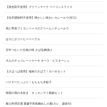
【発色剤不使用】グリーンマーク ベーコンスライス
【化学調味料不使用】懐かしい味わいカレールウ(甘口)
鶏と野菜ブイヨンベースのクリームシチュールウ
ほろにがコーヒーベーグル
百年つむいだ伝統の味 さば塩麹漬け
大人のチョコレートケーキ オペラ・ピスターシュ
【さばっぱ使用】端材のさばで！ガパオセット
パクチーたっぷり！もちもち水餃子
韓国の鶏の水炊き タッカンマリ風鍋セット
郷土料理百選 愛媛宇和島鯛めしの素(タレ、薬味付)