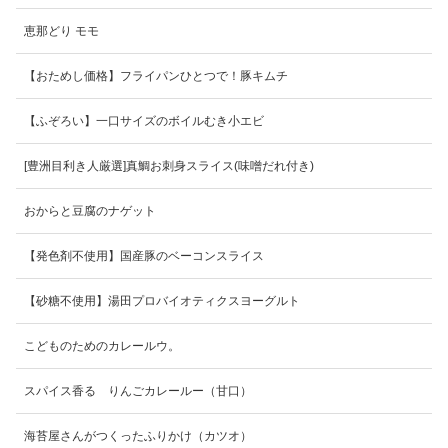
恵那どり モモ
【おためし価格】フライパンひとつで！豚キムチ
【ふぞろい】一口サイズのボイルむき小エビ
[豊洲目利き人厳選]真鯛お刺身スライス(味噌だれ付き)
おからと豆腐のナゲット
【発色剤不使用】国産豚のベーコンスライス
【砂糖不使用】湯田プロバイオティクスヨーグルト
こどものためのカレールウ。
スパイス香る りんごカレールー（甘口）
海苔屋さんがつくったふりかけ（カツオ）