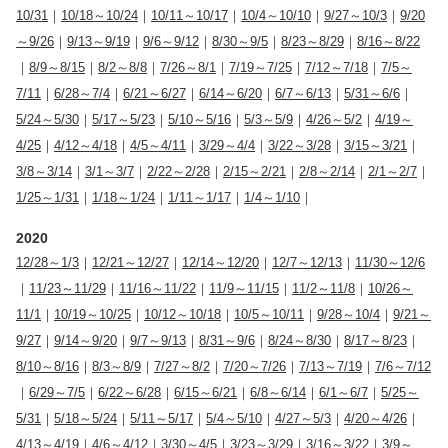
10/31
｜
10/18～10/24
｜
10/11～10/17
｜
10/4～10/10
｜
9/27～10/3
｜
9/20
～9/26
｜
9/13～9/19
｜
9/6～9/12
｜
8/30～9/5
｜
8/23～8/29
｜
8/16～8/22
｜
8/9～8/15
｜
8/2～8/8
｜
7/26～8/1
｜
7/19～7/25
｜
7/12～7/18
｜
7/5～
7/11
｜
6/28～7/4
｜
6/21～6/27
｜
6/14～6/20
｜
6/7～6/13
｜
5/31～6/6
｜
5/24～5/30
｜
5/17～5/23
｜
5/10～5/16
｜
5/3～5/9
｜
4/26～5/2
｜
4/19～
4/25
｜
4/12～4/18
｜
4/5～4/11
｜
3/29～4/4
｜
3/22～3/28
｜
3/15～3/21
｜
3/8～3/14
｜
3/1～3/7
｜
2/22～2/28
｜
2/15～2/21
｜
2/8～2/14
｜
2/1～2/7
｜
1/25～1/31
｜
1/18～1/24
｜
1/11～1/17
｜
1/4～1/10
｜
2020
12/28～1/3
｜
12/21～12/27
｜
12/14～12/20
｜
12/7～12/13
｜
11/30～12/6
｜
11/23～11/29
｜
11/16～11/22
｜
11/9～11/15
｜
11/2～11/8
｜
10/26～
11/1
｜
10/19～10/25
｜
10/12～10/18
｜
10/5～10/11
｜
9/28～10/4
｜
9/21～
9/27
｜
9/14～9/20
｜
9/7～9/13
｜
8/31～9/6
｜
8/24～8/30
｜
8/17～8/23
｜
8/10～8/16
｜
8/3～8/9
｜
7/27～8/2
｜
7/20～7/26
｜
7/13～7/19
｜
7/6～7/12
｜
6/29～7/5
｜
6/22～6/28
｜
6/15～6/21
｜
6/8～6/14
｜
6/1～6/7
｜
5/25～
5/31
｜
5/18～5/24
｜
5/11～5/17
｜
5/4～5/10
｜
4/27～5/3
｜
4/20～4/26
｜
4/13～4/19
｜
4/6～4/12
｜
3/30～4/5
｜
3/23～3/29
｜
3/16～3/22
｜
3/9～