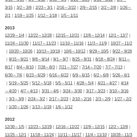
3/15
｜
3/2～3/8
｜
2/23～3/1
｜
2/16～2/22
｜
2/9～2/15
｜
2/2～2/8
｜
1/26～
2/1
｜
1/19～1/25
｜
1/12～1/18
｜
1/5～1/11
2013
12/29～1/4
｜
12/22～12/28
｜
12/15～12/21
｜
12/8～12/14
｜
12/1～12/7
｜
11/24～11/30
｜
11/17～11/23
｜
11/10～11/16
｜
11/3～11/9
｜
10/27～11/2
｜
10/20～10/26
｜
10/13～10/19
｜
10/6～10/12
｜
9/29～10/5
｜
9/22～9/28
｜
9/15～9/21
｜
9/8～9/14
｜
9/1～9/7
｜
8/25～8/31
｜
8/18～8/24
｜
8/11～
8/17
｜
8/4～8/10
｜
7/28～8/3
｜
7/21～7/27
｜
7/14～7/20
｜
7/7～7/13
｜
6/30～7/6
｜
6/23～6/29
｜
6/16～6/22
｜
6/9～6/15
｜
6/2～6/8
｜
5/26～6/1
｜
5/19～5/25
｜
5/12～5/18
｜
5/5～5/11
｜
4/28～5/4
｜
4/21～4/27
｜
4/14
～4/20
｜
4/7～4/13
｜
3/31～4/6
｜
3/24～3/30
｜
3/17～3/23
｜
3/10～3/16
｜
3/3～3/9
｜
2/24～3/2
｜
2/17～2/23
｜
2/10～2/16
｜
2/3～2/9
｜
1/27～2/2
｜
1/20～1/26
｜
1/13～1/19
｜
1/6～1/12
2012
12/30～1/5
｜
12/23～12/29
｜
12/16～12/22
｜
12/9～12/15
｜
12/2～12/8
｜
11/25～12/1
｜
11/18～11/24
｜
11/11～11/17
｜
11/4～11/10
｜
10/28～11/3