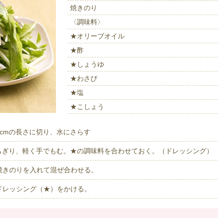
夏にピッタリ

人気二段重「高砂」と

焼きのり
モチモチ食感チーズ
本格中華オードブル
〈調味料〉
★オリーブオイル
★酢
★しょうゆ
★わさび
★塩
★こしょう
cmの長さに切り、水にさらす
にちぎり、軽く手でもむ。★の調味料を合わせておく。（ドレッシング）
焼きのりを入れて混ぜ合わせる。
ドレッシング（★）をかける。