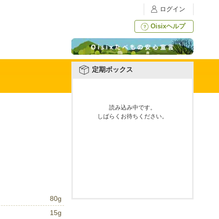
ログイン
Oisixヘルプ
定期ボックス
読み込み中です。
しばらくお待ちください。
80g
15g