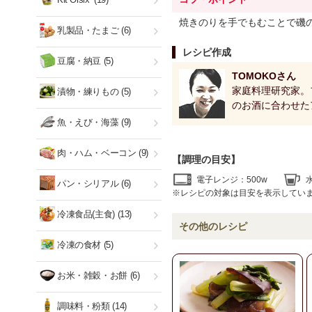
焼きのりを手でもむことで磯
乳製品・たまご
(6)
レシピ作成
豆腐・納豆
(5)
TOMOKOさん
家庭料理研究家。
漬物・練りもの
(5)
のお酒に合わせた
魚・えび・海藻
(9)
肉・ハム・ベーコン
(9)
【調理の目安】
電子レンジ：500w
パン・シリアル
(6)
※レシピの対象は目安を表示してい
冷凍食品(主食)
(13)
その他のレシピ
冷凍の食材
(5)
お米・雑穀・お餅
(6)
調味料・粉類
(14)