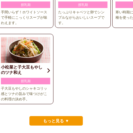
授乳期
授乳期
手間いらず！ホワイトソース
たっぷりキャベツと卵でシン
寒い時期に
で手軽にこっくりスープが味
プルながらおいしいスープで
種を使っ
わえます。
す。
小松菜と子大豆もやし
のツナ和え
授乳期
子大豆もやしのシャキコリッ
感とツナの旨みで味つけがこ
の料理の決め手。
もっと見る ▼