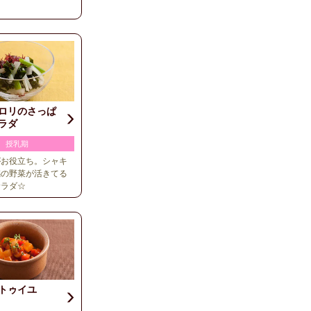
ロリのさっぱ
ラダ
授乳期
がお役立ち。シャキ
感の野菜が活きてる
サラダ☆
トゥイユ