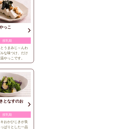
やっこ
授乳期
味とうまみじ～んわ
プルな味つけ、だけ
い温やっこです。
きとなすのお
授乳期
ャキおかひじきが良
さっぱりとした一品