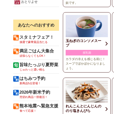
おとりよせ
奴です。
あなたへのおすすめ
スタミナフェア！
玉ねぎのコンソメスー
抽選で豪華賞品当たる
プ
満足ごはん大集合
授乳期
頑張らなくてもOK！
カラダの冷えを感じる前に！
スープでぽかぽかになりまし
旨味たっぷり夏野菜
ょう。
じゅわっと濃い桃も
はちみつ予約
新商品5点登場！
2026年新米予約
売切れ商品一部復活！
熊本地震へ緊急支援
れんこんとにんじんの
のり塩きんぴら
食べて応援！