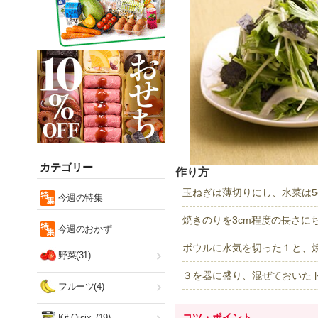
カテゴリー
作り方
玉ねぎは薄切りにし、水菜は5
今週の特集
焼きのりを3cm程度の長さ
今週のおかず
ボウルに水気を切った１と、
野菜(31)
３を器に盛り、混ぜておいた
フルーツ(4)
コツ・ポイント
Kit Oisix
(19)