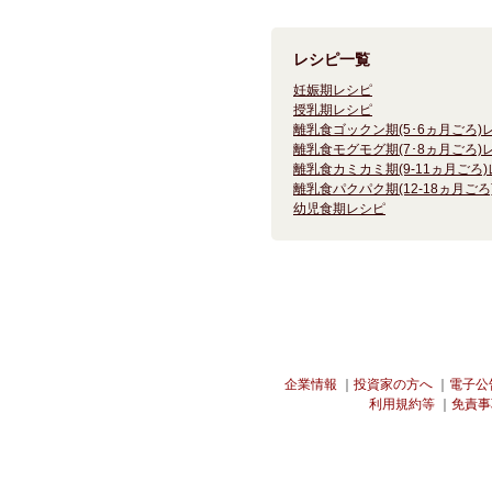
レシピ一覧
妊娠期レシピ
授乳期レシピ
離乳食ゴックン期(5･6ヵ月ごろ)
離乳食モグモグ期(7･8ヵ月ごろ)
離乳食カミカミ期(9-11ヵ月ごろ
離乳食パクパク期(12-18ヵ月ごろ
幼児食期レシピ
企業情報
｜
投資家の方へ
｜
電子公
利用規約等
｜
免責事