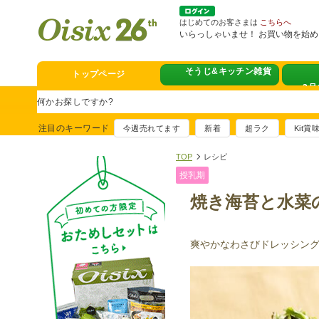
はじめてのお客さまは
こちらへ
いらっしゃいませ！ お買い物を始
そうじ&キッチン雑貨
トップページ
スタミナフェア
豪華賞品が当たるチャンス
注目のキーワード
今週売れてます
新着
超ラク
Kit
満足ごはん大集
おすすめ！出汁付き肉吸い
TOP
レシピ
授乳期
イチ推し！今週
焼き海苔と水菜
真アジのおぼろ昆布〆
そうじ&キッチ
夏に便利！新商品6点登場
爽やかなわさびドレッシン
熊本地震への緊
寄付付き商品取り扱い中