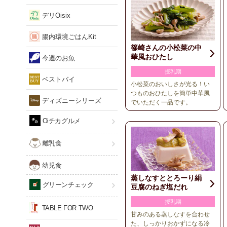
デリOisix
腸内環境ごはんKit
篠崎さんの小松菜の中
華風おひたし
今週のお魚
授乳期
ベストバイ
小松菜のおいしさが光る！い
つものおひたしを簡単中華風
ディズニーシリーズ
でいただく一品です。
Oiチカグルメ
離乳食
幼児食
蒸しなすととろーり絹
グリーンチェック
豆腐のねぎ塩だれ
授乳期
TABLE FOR TWO
甘みのある蒸しなすを合わせ
た、しっかりおかずになる冷