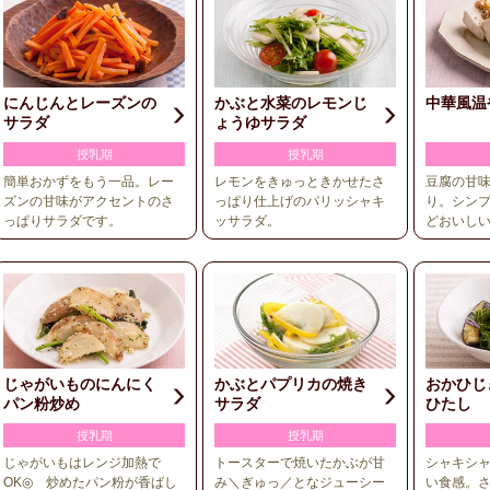
にんじんとレーズンの
かぶと水菜のレモンじ
中華風温
サラダ
ょうゆサラダ
授乳期
授乳期
簡単おかずをもう一品。レー
レモンをきゅっときかせたさ
豆腐の甘
ズンの甘味がアクセントのさ
っぱり仕上げのパリッシャキ
り。シン
っぱりサラダです。
ッサラダ。
どおいし
じゃがいものにんにく
かぶとパプリカの焼き
おかひじ
パン粉炒め
サラダ
ひたし
授乳期
授乳期
じゃがいもはレンジ加熱で
トースターで焼いたかぶが甘
シャキシ
OK◎ 炒めたパン粉が香ばし
み＼ぎゅっ／となジューシー
い食感。