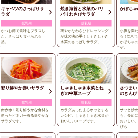
キャベツのさっぱりサ
焼き海苔と水菜のパリ
かぼちゃ
ラダ
パリわさびサラダ
授乳期
授乳期
かつお節で旨味をプラスし
爽やかなわさびドレッシング
小腹を満
た、さっぱり食べられる一
が味の決め手！しゃきしゃき
る！塩×バ
品。
水菜のさっぱりサラダ。
かぼちゃ
ぞ。
彩り鮮やか赤いサラダ
しゃきしゃき水菜とね
さつまい
ぎの中華スープ
のきんぴ
授乳期
授乳期
赤赤赤！彩り鮮やかな食材を
カラダあったまるホッとする
サッと炒
使ったビネガー香る爽やかな
レシピ。しゃきしゃき水菜が
も、長め
サラダです。
おいしいスープです。
おいしい
ぴら