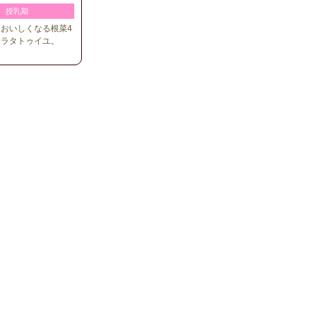
授乳期
おいしくなる根菜4
たラタトゥイユ。