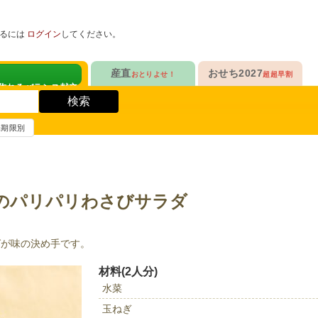
めるには
ログイン
してください。
ヘルスケアKit
産直
おせち2027
おとりよせ！
超超早割
人気No.1
販売開始！
！
ヘルスケアKit
検索
ヘルスケアKit
10年連続No.1

今年の新作

信州さみずりんご制覇
らぁ麺おせち
賞味期限別
健康サポート食品
合
毎日をアクティブに！
人気No.2
セットで10%OFF
ナガノパープルも！

人気「高砂」と

3品作れるバランス献立
の魚
鶏ごぼうごはん
信州フルーツ定期便
らぁ麺おせち
のパリパリわさびサラダ
人気No.3
自慢はローストビーフ
ファンが年々増！

大人も子どもも

ン雑貨
生沼さんの甘熟梨
家族で楽しめるおせち
グが味の決め手です。
人気No.4
クリームチーズたっぷり
急支援
貴重な黄桃食べ比べ

人気品目を増量！

材料(2人分)
奥山さんの幸せの黄桃
家族でたっぷり楽しむ
水菜
人気No.5
和・洋・中　よくばりセット
玉ねぎ