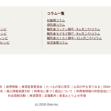
コラム一覧
妊娠期コラム
授乳期コラム
レシピ
離乳食ゴックン期(5・6ヵ月ごろ)コラム
レシピ
離乳食モグモグ期(7・8ヵ月ごろ)コラム
)レシピ
離乳食カミカミ期(9～11ヵ月ごろ)コラム
)レシピ
幼児食期コラム
告
｜
採用情報
｜
食質監査委員会
｜
たべもの安心宣言
｜
お店の中を見てみる
｜
Ois
項
｜
個人情報保護方針
｜
特商法に基づく表記について
｜
利用者情報の外部送信に
社会貢献活動
｜
推奨環境
｜
店舗案内
｜
産直おとりよせ市場
(c) 2026 Oisix Inc.