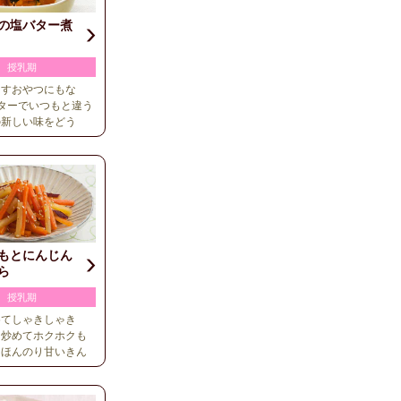
の塩バター煮
授乳期
たすおやつにもな
ターでいつもと違う
の新しい味をどう
もとにんじん
ら
授乳期
めてしゃきしゃき
に炒めてホクホクも
。ほんのり甘いきん