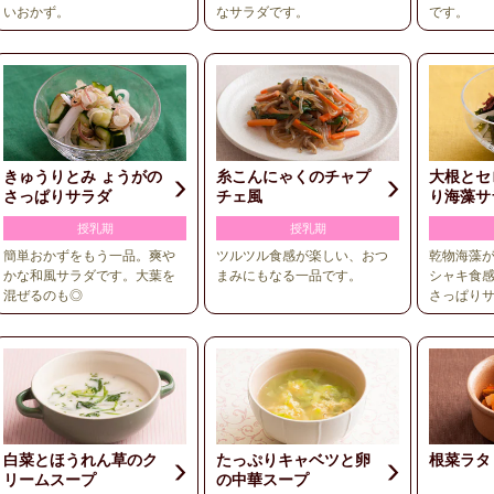
いおかず。
なサラダです。
です。
きゅうりとみ ょうがの
糸こんにゃくのチャプ
大根とセ
さっぱりサラダ
チェ風
り海藻サ
授乳期
授乳期
簡単おかずをもう一品。爽や
ツルツル食感が楽しい、おつ
乾物海藻
かな和風サラダです。大葉を
まみにもなる一品です。
シャキ食
混ぜるのも◎
さっぱり
白菜とほうれん草のク
たっぷりキャベツと卵
根菜ラタ
リームスープ
の中華スープ