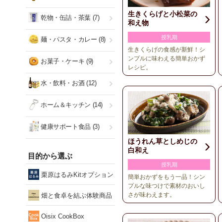
生きくらげと小松菜の
乾物・缶詰・茶葉
(7)
和え物
授乳期
麺・パスタ・カレー
(8)
生きくらげの食感が新鮮！シ
ンプルに味わえる簡単おかず
お菓子・ケーキ
(9)
レシピ。
水・飲料・お酒
(12)
ホーム＆キッチン
(14)
健康サポート食品
(3)
ほうれん草としめじの
白和え
目的から選ぶ
授乳期
栗原はるみKitオプション
簡単おかずをもう一品！シン
プルな味つけで素材のおいし
さが味わえます。
畑と食卓を結ぶ体験商品
Oisix CookBox